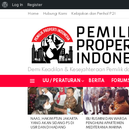
About
Log In
Register
WordPress
Home
Hubungi Kami
Kebijakan dan Perihal P2I
Demi Keadilan & Kesejahteraan Pemilik da
UU / PERATURAN
BERITA
FORUM
Menu
LATEST
STORIES
NAAS, HAKIM PTUN JAKARTA
IBU RUSMINI DAN WARGA
YANG AKAN SIDANG PS DI
PENGHUNI APARTEMEN
USIR DAN DI HADANG
MEDITERANIA MARINA