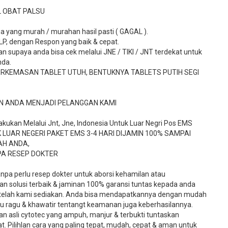
L OBAT PALSU
a yang murah / murahan hasil pasti ( GAGAL ).
TLP, dengan Respon yang baik & cepat.
 supaya anda bisa cek melalui JNE / TIKI / JNT terdekat untuk
nda.
ERKEMASAN TABLET UTUH, BENTUKNYA TABLETS PUTIH SEGI
N ANDA MENJADI PELANGGAN KAMI
kukan Melalui Jnt, Jne, Indonesia Untuk Luar Negri Pos EMS
 LUAR NEGERI PAKET EMS 3-4 HARI DIJAMIN 100% SAMPAI
AH ANDA,
PA RESEP DOKTER
tanpa perlu resep dokter untuk aborsi kehamilan atau
n solusi terbaik & jaminan 100% garansi tuntas kepada anda
 telah kami sediakan. Anda bisa mendapatkannya dengan mudah
rlu ragu & khawatir tentangt keamanan juga keberhasilannya.
an asli cytotec yang ampuh, manjur & terbukti tuntaskan
. Pilihlan cara yang paling tepat, mudah, cepat & aman untuk