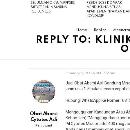
SEJUMLAH OKNUM PPPSRS
RESIDENCES KOMPAK
MEDITERANIA MARINA
MENDUKUNG SITUASI
RESIDENCES
APARTEMEN NYAMAN DA
KONDUSIF
You are here:
Home
Replies
Meditera
REPLY TO: KLIN
O
January 8, 2026 at 11:52 am
Jual Obat Aborsi Asli Bandung Mi
janin usia 1-8 bulan secara cepat 
Hubungi WhatsApp Ke Nomer : 081
Menggugurkan Kandungan Atau Abor
Obat Aborsi
Kehamilan) “Menggugurkan kandun
Cytotec Asli
Pil Cytotec Misoprostol 400 mcg ,
Participant
Anda dapat membeli obat aborsi ini