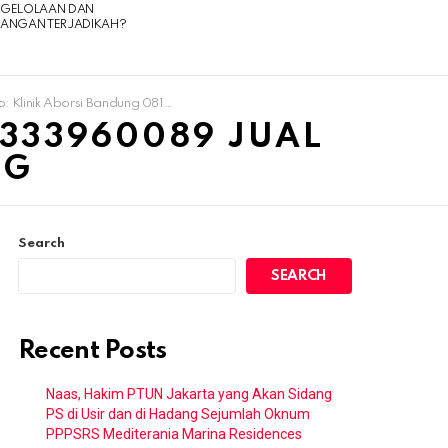
NGELOLAAN DAN
UANGAN TERJADIKAH?
k Aborsi Bandung 081333960089 Jual Obat Aborsi Di Bandung
1333960089 JUAL
NG
Search
SEARCH
Recent Posts
Naas, Hakim PTUN Jakarta yang Akan Sidang
PS di Usir dan di Hadang Sejumlah Oknum
PPPSRS Mediterania Marina Residences