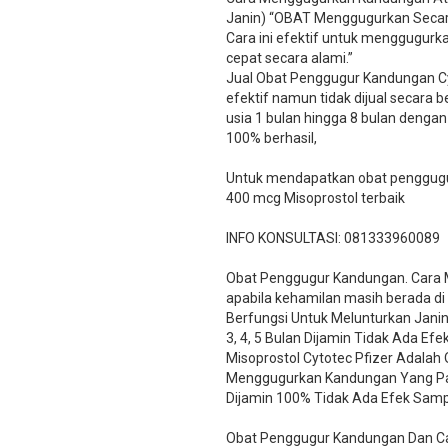
Janin) “OBAT Menggugurkan Secara
Cara ini efektif untuk menggugurkan 
cepat secara alami.”
Jual Obat Penggugur Kandungan C
efektif namun tidak dijual secara 
usia 1 bulan hingga 8 bulan dengan 
100% berhasil,
Untuk mendapatkan obat penggugur
400 mcg Misoprostol terbaik
INFO KONSULTASI: 081333960089
​Obat Penggugur Kandungan. Cara
apabila kehamilan masih berada di
Berfungsi Untuk Melunturkan Jani
3, 4, 5 Bulan Dijamin Tidak Ada Ef
Misoprostol Cytotec Pfizer Adalah
Menggugurkan Kandungan Yang Palin
Dijamin 100% Tidak Ada Efek Samp
Obat Penggugur Kandungan Dan Car