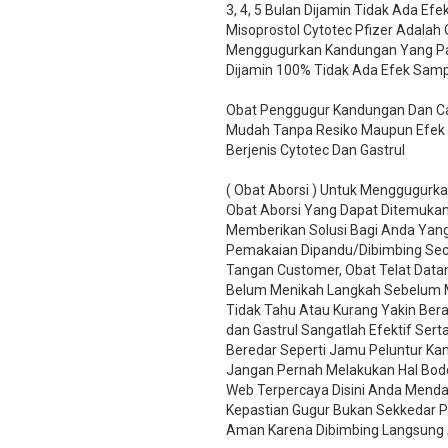
3, 4, 5 Bulan Dijamin Tidak Ada Ef
Misoprostol Cytotec Pfizer Adalah
Menggugurkan Kandungan Yang Palin
Dijamin 100% Tidak Ada Efek Samp
Obat Penggugur Kandungan Dan Car
Mudah Tanpa Resiko Maupun Efek
Berjenis Cytotec Dan Gastrul
( Obat Aborsi ) Untuk Menggugurk
Obat Aborsi Yang Dapat Ditemukan 
Memberikan Solusi Bagi Anda Ya
Pemakaian Dipandu/Dibimbing Sec
Tangan Customer, Obat Telat Data
Belum Menikah Langkah Sebelum M
Tidak Tahu Atau Kurang Yakin Ber
dan Gastrul Sangatlah Efektif Se
Beredar Seperti Jamu Peluntur Ka
Jangan Pernah Melakukan Hal Bodo
Web Terpercaya Disini Anda Menda
Kepastian Gugur Bukan Sekkedar PH
Aman Karena Dibimbing Langsung