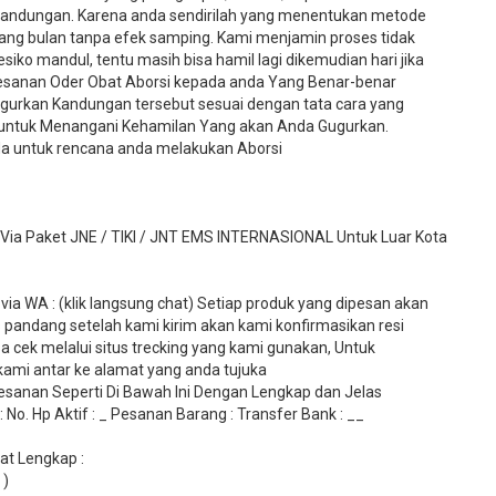
andungan. Karena anda sendirilah yang menentukan metode
ang bulan tanpa efek samping. Kami menjamin proses tidak
o mandul, tentu masih bisa hamil lagi dikemudian hari jika
pesanan Oder Obat Aborsi kepada anda Yang Benar-benar
rkan Kandungan tersebut sesuai dengan tata cara yang
u untuk Menangani Kehamilan Yang akan Anda Gugurkan.
a untuk rencana anda melakukan Aborsi
 Paket JNE / TIKI / JNT EMS INTERNASIONAL Untuk Luar Kota
ia WA : (klik langsung chat) Setiap produk yang dipesan akan
 pandang setelah kami kirim akan kami konfirmasikan resi
 cek melalui situs trecking yang kami gunakan, Untuk
mi antar ke alamat yang anda tujuka
sanan Seperti Di Bawah Ini Dengan Lengkap dan Jelas
No. Hp Aktif : _ Pesanan Barang : Transfer Bank : __
t Lengkap :
 )