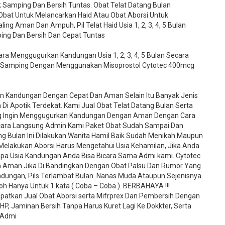
ek Samping Dan Bersih Tuntas. Obat Telat Datang Bulan
 Obat Untuk Melancarkan Haid Atau Obat Aborsi Untuk
g Aman Dan Ampuh, Pil Telat Haid Usia 1, 2, 3, 4, 5 Bulan
ing Dan Bersih Dan Cepat Tuntas
a Menggugurkan Kandungan Usia 1, 2, 3, 4, 5 Bulan Secara
 Samping Dengan Menggunakan Misoprostol Cytotec 400mcg
an Kandungan Dengan Cepat Dan Aman Selain Itu Banyak Jenis
Di Apotik Terdekat. Kami Jual Obat Telat Datang Bulan Serta
ng Ingin Menggugurkan Kandungan Dengan Aman Dengan Cara
ara Langsung Admin Kami Paket Obat Sudah Sampai Dan
ng Bulan Ini Dilakukan Wanita Hamil Baik Sudah Menikah Maupun
elakukan Aborsi Harus Mengetahui Usia Kehamilan, Jika Anda
apa Usia Kandungan Anda Bisa Bicara Sama Admi kami. Cytotec
rta Aman Jika Di Bandingkan Dengan Obat Palsu Dan Rumor Yang
ndungan, Pils Terlambat Bulan. Nanas Muda Ataupun Sejenisnya
h Hanya Untuk 1 kata ( Coba – Coba ). BERBAHAYA !!!
patkan Jual Obat Aborsi serta Mifrprex Dan Pembersih Dengan
P, Jaminan Bersih Tanpa Harus Kuret Lagi Ke Dokkter, Serta
 Admi