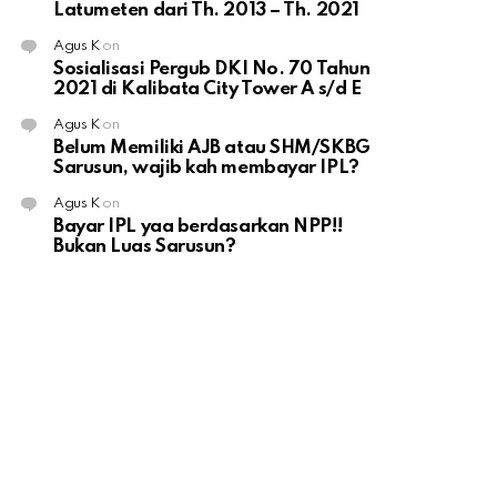
Latumeten dari Th. 2013 – Th. 2021
Agus K
on
Sosialisasi Pergub DKI No. 70 Tahun
2021 di Kalibata City Tower A s/d E
Agus K
on
Belum Memiliki AJB atau SHM/SKBG
Sarusun, wajib kah membayar IPL?
Agus K
on
Bayar IPL yaa berdasarkan NPP!!
Bukan Luas Sarusun?