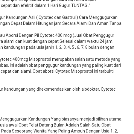
pat dan efektif dalam 1 Hari Gugur TUNTAS .”
ur Kandungan Asli ( Cytotec dan Gastrul ) Cara Menggugurkan
Dengan Cepat Dalam Hitungan jam Secara Alami Dan Aman Tanpa
u Aborsi Dengan Pil Cytotec 400 mcg (Jual Obat Penggugur
 alami dan kuat dengan cepat Selesai dalam waktu 24 jam.
kandungan pada usia janin 1, 2, 3, 4, 5 , 6, 7, 8 bulan dengan
ytotec 400mcg Misoprostol merupakan salah satu metode yang
bebas. Ini adalah obat penggugur kandungan yang paling kuat dari
cepat dan alami. Obat aborsi Cytotec Misoprostol ini terbukti
 kandungan yang direkomendasikan oleh alodokter, Cytotec
 Menggugurkan Kandungan Yang biasanya menjadi pilihan utama
 usia awal Obat Telat Datang Bulan Adalah Salah Satu Obat
n Pada Seseorang Wanita Yang Paling Ampuh Dengan Usia 1, 2,