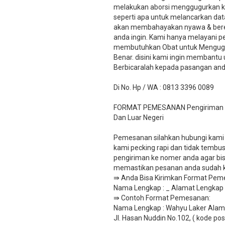
melakukan aborsi menggugurkan k
seperti apa untuk melancarkan dat
akan membahayakan nyawa & beresik
anda ingin. Kami hanya melayani 
membutuhkan Obat untuk Menguggu
Benar. disini kami ingin membant
Berbicaralah kepada pasangan and
Di No. Hp / WA : 0813 3396 0089
FORMAT PEMESANAN Pengiriman Via
Dan Luar Negeri
Pemesanan silahkan hubungi kami v
kami pecking rapi dan tidak tembus
pengiriman ke nomer anda agar bisa
memastikan pesanan anda sudah ka
⇛ Anda Bisa Kirimkan Format Peme
Nama Lengkap : _ Alamat Lengkap : 
​⇛ Contoh Format Pemesanan:
Nama Lengkap : Wahyu Laker Alama
Jl. Hasan Nuddin No.102, ( kode pos