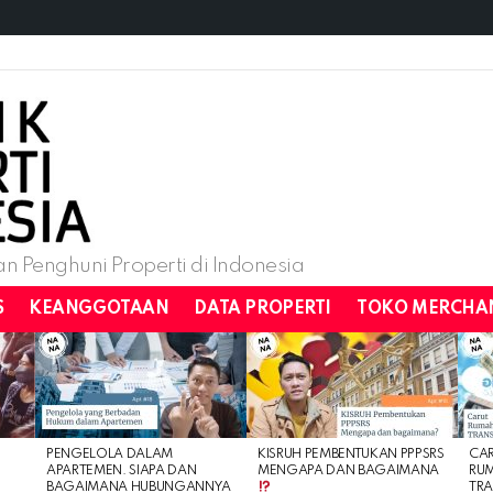
n Penghuni Properti di Indonesia
S
KEANGGOTAAN
DATA PROPERTI
TOKO MERCHA
PENGELOLA DALAM
KISRUH PEMBENTUKAN PPPSRS
CA
APARTEMEN. SIAPA DAN
MENGAPA DAN BAGAIMANA
RU
BAGAIMANA HUBUNGANNYA
TRA