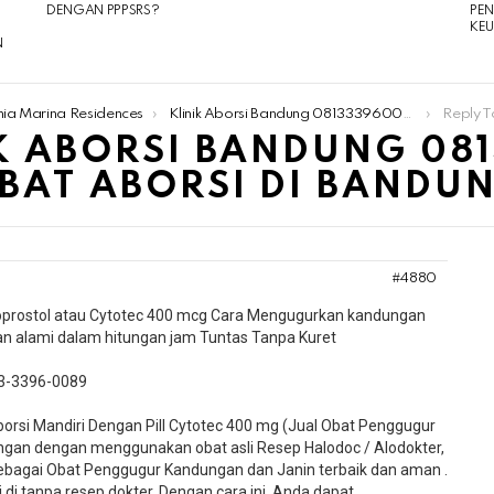
DENGAN PPPSRS?
PE
KE
N
nia Marina Residences
Klinik Aborsi Bandung 081333960089 Jual Obat Aborsi Di Bandung
Reply To: Klini
IK ABORSI BANDUNG 08
BAT ABORSI DI BANDU
#4880
soprostol atau Cytotec 400 mcg Cara Mengugurkan kandungan
dan alami dalam hitungan jam Tuntas Tanpa Kuret
3-3396-0089​
si Mandiri Dengan Pill Cytotec 400 mg (Jual Obat Penggugur
gan dengan menggunakan obat asli Resep Halodoc / Alodokter,
 sebagai Obat Penggugur Kandungan dan Janin terbaik dan aman .
 di tanpa resep dokter. Dengan cara ini, Anda dapat