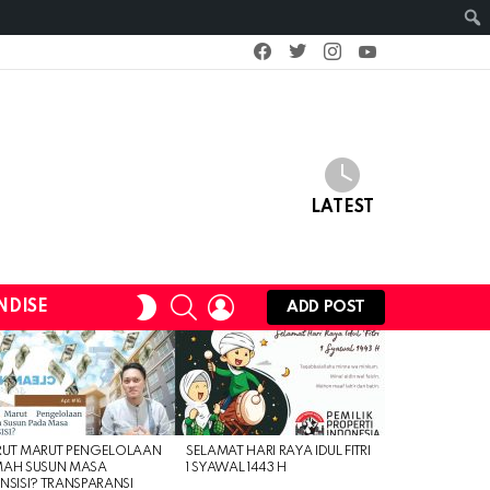
facebook
twitter
instagram
youtube
LATEST
SEARCH
LOGIN
SWITCH
NDISE
ADD POST
SKIN
RUT MARUT PENGELOLAAN
SELAMAT HARI RAYA IDUL FITRI
MAH SUSUN MASA
1 SYAWAL 1443 H
NSISI? TRANSPARANSI