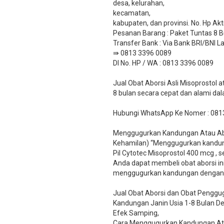
desa, kelurahan,
kecamatan,
kabupaten, dan provinsi. No. Hp Ak
Pesanan Barang : Paket Tuntas 8 B
​Transfer Bank : Via Bank BRI/BNI
⇛ 0813 3396 0089
DI No. HP / WA : 0813 3396 0089
Jual Obat Aborsi Asli Misoprostol
8 bulan secara cepat dan alami da
Hubungi WhatsApp Ke Nomer : 081
Menggugurkan Kandungan Atau Abor
Kehamilan) “Menggugurkan kandun
Pil Cytotec Misoprostol 400 mcg ,
Anda dapat membeli obat aborsi ini
menggugurkan kandungan dengan ce
Jual Obat Aborsi dan Obat Penggug
Kandungan Janin Usia 1-8 Bulan 
Efek Samping,
Cara Menggugurkan Kandungan Ata