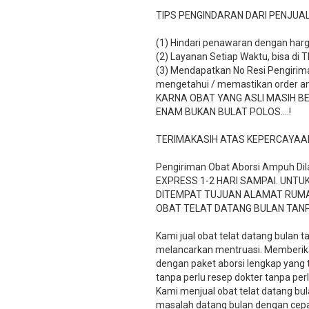
TIPS PENGINDARAN DARI PENJUA
(1) Hindari penawaran dengan harg
(2) Layanan Setiap Waktu, bisa di 
(3) Mendapatkan No Resi Pengiriman
mengetahui / memastikan order a
KARNA OBAT YANG ASLI MASIH B
ENAM BUKAN BULAT POLOS….!
TERIMAKASIH ATAS KEPERCAYAA
Pengiriman Obat Aborsi Ampuh Dila
EXPRESS 1-2 HARI SAMPAI. UNTUK
DITEMPAT TUJUAN ALAMAT RUM
OBAT TELAT DATANG BULAN TAN
Kami jual obat telat datang bulan 
melancarkan mentruasi. Memberika
dengan paket aborsi lengkap yang
tanpa perlu resep dokter tanpa pe
Kami menjual obat telat datang bul
masalah datang bulan dengan cepat