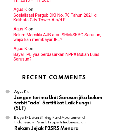
Th. 2013 – Th. 2021
Agus K
on
Sosialisasi Pergub DKI No. 70 Tahun 2021 di
Kalibata City Tower A s/d E
Agus K
on
Belum Memiliki AJB atau SHM/SKBG Sarusun,
wajib kah membayar IPL?
Agus K
on
Bayar IPL yaa berdasarkan NPP!! Bukan Luas
Sarusun?
RECENT COMMENTS
Agus K
on
Jangan terima Unit Sarusun jika belum
terbit “ada” Sertifikat Laik Fungsi
(SLF)
Biaya IPL dan Sinking Fund Apartemen di
Indonesia – Pemilik Properti Indonesia
on
Rekam Jejak P3SRS Menara