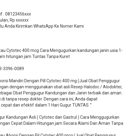
tif : 08123456xxx
ulan, Rp xxxxxx
 Lalu Anda Kirimkan WhatsApp Ke Nomer Kami
 atau Cytotec 400 mcg Cara Mengugurkan kandungan janin usia 1-
lam hitungan jam Tuntas Tanpa Kuret
3-3396-0089​
si Mandiri Dengan Pill Cytotec 400 mg (Jual Obat Penggugur
gan dengan menggunakan obat asli Resep Halodoc / Alodokter,
 sebagai Obat Penggugur Kandungan dan Janin terbaik dan aman .
 di tanpa resep dokter. Dengan cara ini, Anda dapat
pat dan efektif dalam 1 Hari Gugur TUNTAS .”
ur Kandungan Asli ( Cytotec dan Gastrul ) Cara Menggugurkan
Dengan Cepat Dalam Hitungan jam Secara Alami Dan Aman Tanpa
u Aborsi Dengan Pil Cytotec 400 mcg (Jual Obat Penggugur