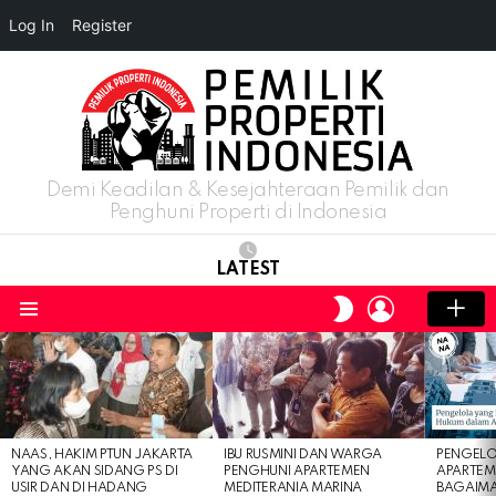
Log In
Register
Demi Keadilan & Kesejahteraan Pemilik dan
Penghuni Properti di Indonesia
LATEST
LOGIN
SWITCH
SKIN
Menu
LATEST
STORIES
NAAS, HAKIM PTUN JAKARTA
IBU RUSMINI DAN WARGA
PENGELO
YANG AKAN SIDANG PS DI
PENGHUNI APARTEMEN
APARTEM
USIR DAN DI HADANG
MEDITERANIA MARINA
BAGAIM