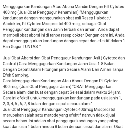
Menggugurkan Kandungan Atau Aborsi Mandiri Dengan Pill Cytotec
400 mg (Jual Obat Penggugur Kehamilan) “Menggugurkan
kandungan dengan menggunakan obat asli Resep Halodoc /
Alodokter, Pil Cytotec Misoprostol 400 mcg , sebagai Obat
Penggugur Kandungan dan Janin terbaik dan aman . Anda dapat
membeli obat aborsi ini di tanpa resep dokter. Dengan cara ini, Anda
dapat menggugurkan kandungan dengan cepat dan efektif dalam 1
Hari Gugur TUNTAS .”
Jual Obat Aborsi dan Obat Penggugur Kandungan Asli ( Cytotec dan
Gastrul ) Cara Menggugurkan Kandungan Janin Usia 1-8 Bulan
Dengan Cepat Dalam Hitungan jam Secara Alami Dan Aman Tanpa
Efek Samping,
Cara Menggugurkan Kandungan Atau Aborsi Dengan Pil Cytotec
400 mcg (Jual Obat Penggugur Janin) “OBAT Menggugurkan
Secara alami dan kuat dengan cepat Selesai dalam waktu 24 jam.
Cara ini efektif untuk menggugurkan kandungan pada usia janin 1,
2, 3, 4, 5 , 6, 7, 8 bulan dengan cepat secara alami.”
Jual Obat Penggugur Kandungan Cytotec 400mcg Misoprostol
merupakan salah satu metode yang efektif namun tidak dijual
secara bebas. Ini adalah obat penggugur kandungan yang paling
kuat dari usia 1 bulan hingga 8 bulan dengan cepat dan alami. Obat