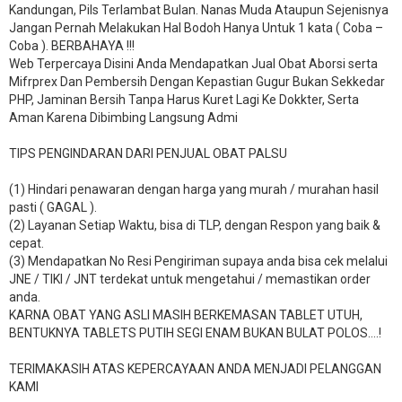
Kandungan, Pils Terlambat Bulan. Nanas Muda Ataupun Sejenisnya
Jangan Pernah Melakukan Hal Bodoh Hanya Untuk 1 kata ( Coba –
Coba ). BERBAHAYA !!!
Web Terpercaya Disini Anda Mendapatkan Jual Obat Aborsi serta
Mifrprex Dan Pembersih Dengan Kepastian Gugur Bukan Sekkedar
PHP, Jaminan Bersih Tanpa Harus Kuret Lagi Ke Dokkter, Serta
Aman Karena Dibimbing Langsung Admi
TIPS PENGINDARAN DARI PENJUAL OBAT PALSU
(1) Hindari penawaran dengan harga yang murah / murahan hasil
pasti ( GAGAL ).
(2) Layanan Setiap Waktu, bisa di TLP, dengan Respon yang baik &
cepat.
(3) Mendapatkan No Resi Pengiriman supaya anda bisa cek melalui
JNE / TIKI / JNT terdekat untuk mengetahui / memastikan order
anda.
KARNA OBAT YANG ASLI MASIH BERKEMASAN TABLET UTUH,
BENTUKNYA TABLETS PUTIH SEGI ENAM BUKAN BULAT POLOS….!
TERIMAKASIH ATAS KEPERCAYAAN ANDA MENJADI PELANGGAN
KAMI