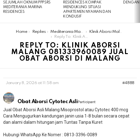
SEJUMLAH OKNUM PPPSRS
RESIDENCES KOMPAK
DENGAN 
MEDITERANIA MARINA
MENDUKUNG SITUASI
RESIDENCES
APARTEMEN NYAMAN DAN
KONDUSIF
You are here:
Home
Replies
Mediterania Marina Residences
Klinik Aborsi Malang 081333960089 Jual Obat Aborsi Di Malang
Reply To: Klinik Aborsi Malang 081333960089 Jual Obat Aborsi Di Malang
REPLY TO: KLINIK ABORSI
MALANG 081333960089 JUAL
OBAT ABORSI DI MALANG
January 8, 2026 at 11:58 am
#4888
Obat Aborsi Cytotec Asli
Participant
Jual Obat Aborsi Asli Malang Misoprostol atau Cytotec 400 mcg
Cara Mengugurkan kandungan janin usia 1-8 bulan secara cepat
dan alami dalam hitungan jam Tuntas Tanpa Kuret
Hubungi WhatsApp Ke Nomer : 0813-3396-0089​