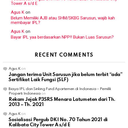
Tower A s/d E
Agus K
on
Belum Memiliki AJB atau SHM/SKBG Sarusun, wajib kah
membayar IPL?
Agus K
on
Bayar IPL yaa berdasarkan NPP!! Bukan Luas Sarusun?
RECENT COMMENTS
Agus K
on
Jangan terima Unit Sarusun jika belum terbit “ada”
Sertifikat Laik Fungsi (SLF)
Biaya IPL dan Sinking Fund Apartemen di Indonesia – Pemilik
Properti Indonesia
on
Rekam Jejak P3SRS Menara Latumeten dari Th.
2013 – Th. 2021
Agus K
on
Sosialisasi Pergub DKI No. 70 Tahun 2021 di
Kalibata City Tower A s/d E