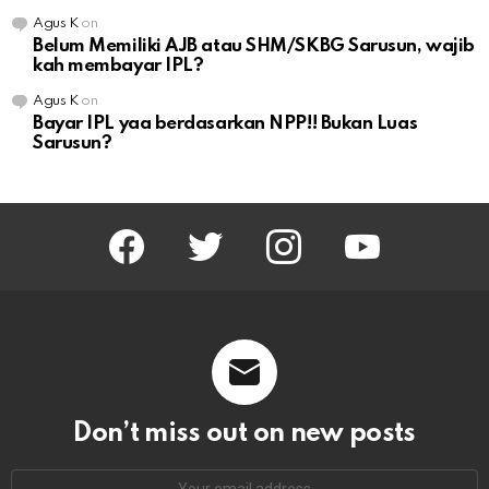
Agus K
on
Belum Memiliki AJB atau SHM/SKBG Sarusun, wajib
kah membayar IPL?
Agus K
on
Bayar IPL yaa berdasarkan NPP!! Bukan Luas
Sarusun?
facebook
twitter
instagram
youtube
Don’t miss out on new posts
Email