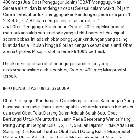
400 mcg (Jual Obat Penggugur Janin) “OBAT Menggugurkan
Secara alami dan kuat dengan cepat Selesai dalam waktu 24 jam.
Cara ini efektif untuk menggugurkan kandungan pada usia janin 1,
2, 3, 4, 5 , 6, 7, 8 bulan dengan cepat secara alami.”
Jual Obat Penggugur Kandungan Cytotec 400mcg Misoprostol
merupakan salah satu metode yang efektif namun tidak dijual
secara bebas. Ini adalah obat penggugur kandungan yang paling
kuat dari usia 1 bulan hingga 8 bulan dengan cepat dan alami. Obat
aborsi Cytotec Misoprostol ini terbukti 100% berhasil,
Untuk mendapatkan obat penggugur kandungan yang
direkomendasikan oleh alodokter, Cytotec 400 mcg Misoprostol
terbaik
INFO KONSULTASI: 081333960089
​Obat Penggugur Kandungan. Cara Menggugurkan Kandungan Yang
biasanya menjadi pilihan utama apabila kehamilan masih berada di
usia awal Obat Telat Datang Bulan Adalah Salah Satu Obat
Berfungsi Untuk Melunturkan Janin Pada Seseorang Wanita Yang
Paling Ampuh Dengan Usia 1, 2, 3, 4, 5 Bulan Dijamin Tidak Ada Efek
Samping Dan Bersih Tuntas. Obat Telat Datang Bulan Misoprostol
Cytotec Pfizer Adalah Obat Untuk Melancarkan Haid Atau Obat