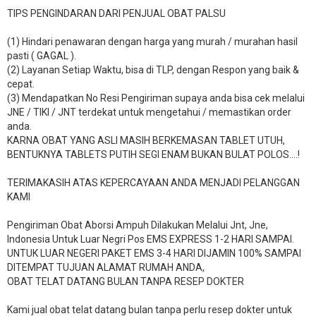
TIPS PENGINDARAN DARI PENJUAL OBAT PALSU
(1) Hindari penawaran dengan harga yang murah / murahan hasil
pasti ( GAGAL ).
(2) Layanan Setiap Waktu, bisa di TLP, dengan Respon yang baik &
cepat.
(3) Mendapatkan No Resi Pengiriman supaya anda bisa cek melalui
JNE / TIKI / JNT terdekat untuk mengetahui / memastikan order
anda.
KARNA OBAT YANG ASLI MASIH BERKEMASAN TABLET UTUH,
BENTUKNYA TABLETS PUTIH SEGI ENAM BUKAN BULAT POLOS….!
TERIMAKASIH ATAS KEPERCAYAAN ANDA MENJADI PELANGGAN
KAMI
Pengiriman Obat Aborsi Ampuh Dilakukan Melalui Jnt, Jne,
Indonesia Untuk Luar Negri Pos EMS EXPRESS 1-2 HARI SAMPAI.
UNTUK LUAR NEGERI PAKET EMS 3-4 HARI DIJAMIN 100% SAMPAI
DITEMPAT TUJUAN ALAMAT RUMAH ANDA,
OBAT TELAT DATANG BULAN TANPA RESEP DOKTER
Kami jual obat telat datang bulan tanpa perlu resep dokter untuk