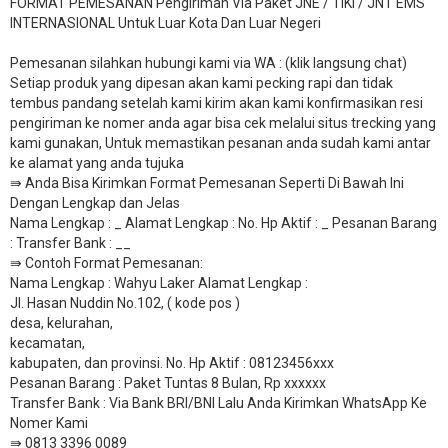
FORMAT PEMESANAN Pengiriman Via Paket JNE / TIKI / JNT EMS
INTERNASIONAL Untuk Luar Kota Dan Luar Negeri
Pemesanan silahkan hubungi kami via WA : (klik langsung chat)
Setiap produk yang dipesan akan kami pecking rapi dan tidak
tembus pandang setelah kami kirim akan kami konfirmasikan resi
pengiriman ke nomer anda agar bisa cek melalui situs trecking yang
kami gunakan, Untuk memastikan pesanan anda sudah kami antar
ke alamat yang anda tujuka
⇛ Anda Bisa Kirimkan Format Pemesanan Seperti Di Bawah Ini
Dengan Lengkap dan Jelas
Nama Lengkap : _ Alamat Lengkap : No. Hp Aktif : _ Pesanan Barang
: Transfer Bank : __
​⇛ Contoh Format Pemesanan:
Nama Lengkap : Wahyu Laker Alamat Lengkap :
Jl. Hasan Nuddin No.102, ( kode pos )
desa, kelurahan,
kecamatan,
kabupaten, dan provinsi. No. Hp Aktif : 08123456xxx
Pesanan Barang : Paket Tuntas 8 Bulan, Rp xxxxxx
​Transfer Bank : Via Bank BRI/BNI Lalu Anda Kirimkan WhatsApp Ke
Nomer Kami
⇛ 0813 3396 0089