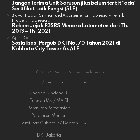
Jangan terima Unit Sarusun jika belum terbit “ada”
Sertifikat Laik Fungsi (SLF)
Biaya IPL dan Sinking Fund Apartemen di Indonesia – Pemilik
Properti Indonesia
on
Rekam Jejak P3SRS Menara Latumeten dari Th.
2013 – Th. 2021
Agus K
on
Sosialisasi Pergub DKI No. 70 Tahun 2021 di
Kalibata City Tower A s/d E
© 2026 Pemilik Properti Indonesia
UU / Peraturan
Undang-Undang RI
Putusan MK / MA RI
Peraturan Pemerintah
Peraturan Menteri
Peraturan Gubernur / Daerah
DKI Jakarta