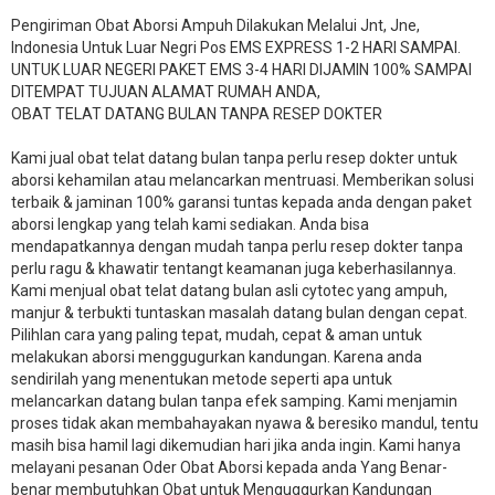
Pengiriman Obat Aborsi Ampuh Dilakukan Melalui Jnt, Jne,
Indonesia Untuk Luar Negri Pos EMS EXPRESS 1-2 HARI SAMPAI.
UNTUK LUAR NEGERI PAKET EMS 3-4 HARI DIJAMIN 100% SAMPAI
DITEMPAT TUJUAN ALAMAT RUMAH ANDA,
OBAT TELAT DATANG BULAN TANPA RESEP DOKTER
Kami jual obat telat datang bulan tanpa perlu resep dokter untuk
aborsi kehamilan atau melancarkan mentruasi. Memberikan solusi
terbaik & jaminan 100% garansi tuntas kepada anda dengan paket
aborsi lengkap yang telah kami sediakan. Anda bisa
mendapatkannya dengan mudah tanpa perlu resep dokter tanpa
perlu ragu & khawatir tentangt keamanan juga keberhasilannya.
Kami menjual obat telat datang bulan asli cytotec yang ampuh,
manjur & terbukti tuntaskan masalah datang bulan dengan cepat.
Pilihlan cara yang paling tepat, mudah, cepat & aman untuk
melakukan aborsi menggugurkan kandungan. Karena anda
sendirilah yang menentukan metode seperti apa untuk
melancarkan datang bulan tanpa efek samping. Kami menjamin
proses tidak akan membahayakan nyawa & beresiko mandul, tentu
masih bisa hamil lagi dikemudian hari jika anda ingin. Kami hanya
melayani pesanan Oder Obat Aborsi kepada anda Yang Benar-
benar membutuhkan Obat untuk Menguggurkan Kandungan