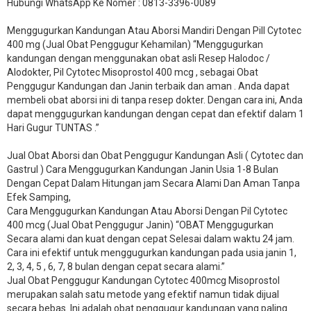
Hubungi WhatsApp Ke Nomer : 0813-3396-0089​
Menggugurkan Kandungan Atau Aborsi Mandiri Dengan Pill Cytotec
400 mg (Jual Obat Penggugur Kehamilan) “Menggugurkan
kandungan dengan menggunakan obat asli Resep Halodoc /
Alodokter, Pil Cytotec Misoprostol 400 mcg , sebagai Obat
Penggugur Kandungan dan Janin terbaik dan aman . Anda dapat
membeli obat aborsi ini di tanpa resep dokter. Dengan cara ini, Anda
dapat menggugurkan kandungan dengan cepat dan efektif dalam 1
Hari Gugur TUNTAS .”
Jual Obat Aborsi dan Obat Penggugur Kandungan Asli ( Cytotec dan
Gastrul ) Cara Menggugurkan Kandungan Janin Usia 1-8 Bulan
Dengan Cepat Dalam Hitungan jam Secara Alami Dan Aman Tanpa
Efek Samping,
Cara Menggugurkan Kandungan Atau Aborsi Dengan Pil Cytotec
400 mcg (Jual Obat Penggugur Janin) “OBAT Menggugurkan
Secara alami dan kuat dengan cepat Selesai dalam waktu 24 jam.
Cara ini efektif untuk menggugurkan kandungan pada usia janin 1,
2, 3, 4, 5 , 6, 7, 8 bulan dengan cepat secara alami.”
Jual Obat Penggugur Kandungan Cytotec 400mcg Misoprostol
merupakan salah satu metode yang efektif namun tidak dijual
secara bebas. Ini adalah obat penggugur kandungan yang paling