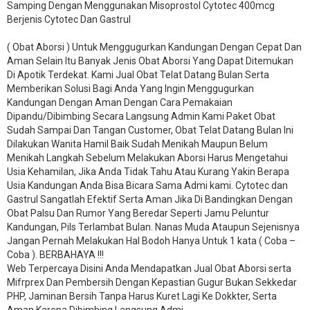
Samping Dengan Menggunakan Misoprostol Cytotec 400mcg
Berjenis Cytotec Dan Gastrul
( Obat Aborsi ) Untuk Menggugurkan Kandungan Dengan Cepat Dan
Aman Selain Itu Banyak Jenis Obat Aborsi Yang Dapat Ditemukan
Di Apotik Terdekat. Kami Jual Obat Telat Datang Bulan Serta
Memberikan Solusi Bagi Anda Yang Ingin Menggugurkan
Kandungan Dengan Aman Dengan Cara Pemakaian
Dipandu/Dibimbing Secara Langsung Admin Kami Paket Obat
Sudah Sampai Dan Tangan Customer, Obat Telat Datang Bulan Ini
Dilakukan Wanita Hamil Baik Sudah Menikah Maupun Belum
Menikah Langkah Sebelum Melakukan Aborsi Harus Mengetahui
Usia Kehamilan, Jika Anda Tidak Tahu Atau Kurang Yakin Berapa
Usia Kandungan Anda Bisa Bicara Sama Admi kami. Cytotec dan
Gastrul Sangatlah Efektif Serta Aman Jika Di Bandingkan Dengan
Obat Palsu Dan Rumor Yang Beredar Seperti Jamu Peluntur
Kandungan, Pils Terlambat Bulan. Nanas Muda Ataupun Sejenisnya
Jangan Pernah Melakukan Hal Bodoh Hanya Untuk 1 kata ( Coba –
Coba ). BERBAHAYA !!!
Web Terpercaya Disini Anda Mendapatkan Jual Obat Aborsi serta
Mifrprex Dan Pembersih Dengan Kepastian Gugur Bukan Sekkedar
PHP, Jaminan Bersih Tanpa Harus Kuret Lagi Ke Dokkter, Serta