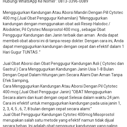
Hubungi WhatsApp Ke Nomer : 0813-3396-0089​
Menggugurkan Kandungan Atau Aborsi Mandiri Dengan Pill Cytotec
400 mg (Jual Obat Penggugur Kehamilan) “Menggugurkan
kandungan dengan menggunakan obat asli Resep Halodoc /
Alodokter, Pil Cytotec Misoprostol 400 mcg , sebagai Obat
Penggugur Kandungan dan Janin terbaik dan aman . Anda dapat
membeli obat aborsi ini di tanpa resep dokter. Dengan cara ini, Anda
dapat menggugurkan kandungan dengan cepat dan efektif dalam 1
Hari Gugur TUNTAS .”
Jual Obat Aborsi dan Obat Penggugur Kandungan Asli ( Cytotec dan
Gastrul ) Cara Menggugurkan Kandungan Janin Usia 1-8 Bulan
Dengan Cepat Dalam Hitungan jam Secara Alami Dan Aman Tanpa
Efek Samping,
Cara Menggugurkan Kandungan Atau Aborsi Dengan Pil Cytotec
400 mcg (Jual Obat Penggugur Janin) “OBAT Menggugurkan
Secara alami dan kuat dengan cepat Selesai dalam waktu 24 jam.
Cara ini efektif untuk menggugurkan kandungan pada usia janin 1,
2, 3, 4, 5 , 6, 7, 8 bulan dengan cepat secara alami.”
Jual Obat Penggugur Kandungan Cytotec 400mcg Misoprostol
merupakan salah satu metode yang efektif namun tidak dijual
secara bebas. Ini adalah obat penggugur kandungan yang paling