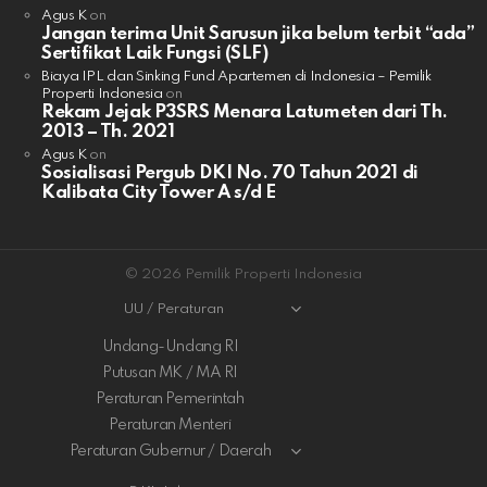
Agus K
on
Jangan terima Unit Sarusun jika belum terbit “ada”
Sertifikat Laik Fungsi (SLF)
Biaya IPL dan Sinking Fund Apartemen di Indonesia – Pemilik
Properti Indonesia
on
Rekam Jejak P3SRS Menara Latumeten dari Th.
2013 – Th. 2021
Agus K
on
Sosialisasi Pergub DKI No. 70 Tahun 2021 di
Kalibata City Tower A s/d E
© 2026 Pemilik Properti Indonesia
UU / Peraturan
Undang-Undang RI
Putusan MK / MA RI
Peraturan Pemerintah
Peraturan Menteri
Peraturan Gubernur / Daerah