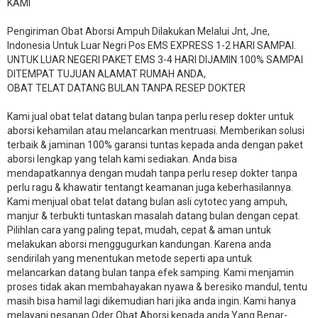
KAMI
Pengiriman Obat Aborsi Ampuh Dilakukan Melalui Jnt, Jne,
Indonesia Untuk Luar Negri Pos EMS EXPRESS 1-2 HARI SAMPAI.
UNTUK LUAR NEGERI PAKET EMS 3-4 HARI DIJAMIN 100% SAMPAI
DITEMPAT TUJUAN ALAMAT RUMAH ANDA,
OBAT TELAT DATANG BULAN TANPA RESEP DOKTER
Kami jual obat telat datang bulan tanpa perlu resep dokter untuk
aborsi kehamilan atau melancarkan mentruasi. Memberikan solusi
terbaik & jaminan 100% garansi tuntas kepada anda dengan paket
aborsi lengkap yang telah kami sediakan. Anda bisa
mendapatkannya dengan mudah tanpa perlu resep dokter tanpa
perlu ragu & khawatir tentangt keamanan juga keberhasilannya.
Kami menjual obat telat datang bulan asli cytotec yang ampuh,
manjur & terbukti tuntaskan masalah datang bulan dengan cepat.
Pilihlan cara yang paling tepat, mudah, cepat & aman untuk
melakukan aborsi menggugurkan kandungan. Karena anda
sendirilah yang menentukan metode seperti apa untuk
melancarkan datang bulan tanpa efek samping. Kami menjamin
proses tidak akan membahayakan nyawa & beresiko mandul, tentu
masih bisa hamil lagi dikemudian hari jika anda ingin. Kami hanya
melayani pesanan Oder Obat Aborsi kepada anda Yang Benar-