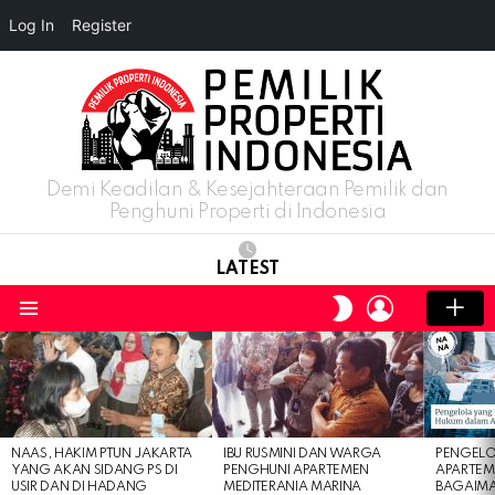
Log In
Register
Demi Keadilan & Kesejahteraan Pemilik dan
Penghuni Properti di Indonesia
LATEST
LOGIN
SWITCH
SKIN
Menu
LATEST
STORIES
NAAS, HAKIM PTUN JAKARTA
IBU RUSMINI DAN WARGA
PENGELO
YANG AKAN SIDANG PS DI
PENGHUNI APARTEMEN
APARTEM
USIR DAN DI HADANG
MEDITERANIA MARINA
BAGAIM