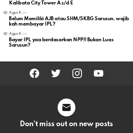
Kalibata City Tower A s/d E
Agus K
on
Belum Memiliki AJB atau SHM/SKBG Sarusun, wajib
kah membayar IPL?
Agus K
on
Bayar IPL yaa berdasarkan NPP!! Bukan Luas
Sarusun?
facebook
twitter
instagram
youtube
Don’t miss out on new posts