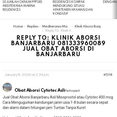
SEJUMLAH OKNUM PPPSRS
RESIDENCES KOMPAK
DENGAN 
MEDITERANIA MARINA
MENDUKUNG SITUASI
RESIDENCES
APARTEMEN NYAMAN DAN
KONDUSIF
You are here:
Home
Replies
Mediterania Marina Residences
Klinik Aborsi Banjarbaru 081333960089 Jual Obat Aborsi Di Banjarbaru
Reply To: Klinik Aborsi Banjarbaru 081333960089 Jual Obat Aborsi Di Banjarbaru
REPLY TO: KLINIK ABORSI
BANJARBARU 081333960089
JUAL OBAT ABORSI DI
BANJARBARU
January 8, 2026 at 2:24 pm
#5114
Obat Aborsi Cytotec Asli
Participant
Jual Obat Aborsi Banjarbaru Asli Misoprostol atau Cytotec 400 mcg
Cara Mengugurkan kandungan janin usia 1-8 bulan secara cepat
dan alami dalam hitungan jam Tuntas Tanpa Kuret