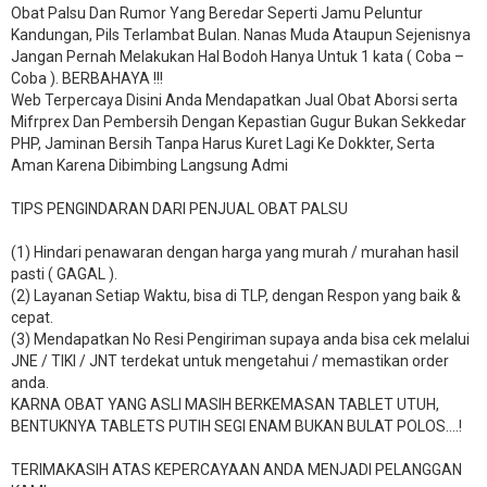
Obat Palsu Dan Rumor Yang Beredar Seperti Jamu Peluntur
Kandungan, Pils Terlambat Bulan. Nanas Muda Ataupun Sejenisnya
Jangan Pernah Melakukan Hal Bodoh Hanya Untuk 1 kata ( Coba –
Coba ). BERBAHAYA !!!
Web Terpercaya Disini Anda Mendapatkan Jual Obat Aborsi serta
Mifrprex Dan Pembersih Dengan Kepastian Gugur Bukan Sekkedar
PHP, Jaminan Bersih Tanpa Harus Kuret Lagi Ke Dokkter, Serta
Aman Karena Dibimbing Langsung Admi
TIPS PENGINDARAN DARI PENJUAL OBAT PALSU
(1) Hindari penawaran dengan harga yang murah / murahan hasil
pasti ( GAGAL ).
(2) Layanan Setiap Waktu, bisa di TLP, dengan Respon yang baik &
cepat.
(3) Mendapatkan No Resi Pengiriman supaya anda bisa cek melalui
JNE / TIKI / JNT terdekat untuk mengetahui / memastikan order
anda.
KARNA OBAT YANG ASLI MASIH BERKEMASAN TABLET UTUH,
BENTUKNYA TABLETS PUTIH SEGI ENAM BUKAN BULAT POLOS….!
TERIMAKASIH ATAS KEPERCAYAAN ANDA MENJADI PELANGGAN