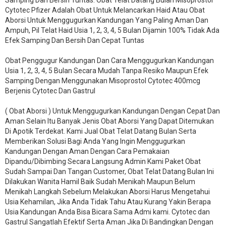
Samping Dan Bersih Tuntas. Obat Telat Datang Bulan Misoprostol
Cytotec Pfizer Adalah Obat Untuk Melancarkan Haid Atau Obat
Aborsi Untuk Menggugurkan Kandungan Yang Paling Aman Dan
Ampuh, Pil Telat Haid Usia 1, 2, 3, 4, 5 Bulan Dijamin 100% Tidak Ada
Efek Samping Dan Bersih Dan Cepat Tuntas
Obat Penggugur Kandungan Dan Cara Menggugurkan Kandungan
Usia 1, 2, 3, 4, 5 Bulan Secara Mudah Tanpa Resiko Maupun Efek
Samping Dengan Menggunakan Misoprostol Cytotec 400mcg
Berjenis Cytotec Dan Gastrul
( Obat Aborsi ) Untuk Menggugurkan Kandungan Dengan Cepat Dan
Aman Selain Itu Banyak Jenis Obat Aborsi Yang Dapat Ditemukan
Di Apotik Terdekat. Kami Jual Obat Telat Datang Bulan Serta
Memberikan Solusi Bagi Anda Yang Ingin Menggugurkan
Kandungan Dengan Aman Dengan Cara Pemakaian
Dipandu/Dibimbing Secara Langsung Admin Kami Paket Obat
Sudah Sampai Dan Tangan Customer, Obat Telat Datang Bulan Ini
Dilakukan Wanita Hamil Baik Sudah Menikah Maupun Belum
Menikah Langkah Sebelum Melakukan Aborsi Harus Mengetahui
Usia Kehamilan, Jika Anda Tidak Tahu Atau Kurang Yakin Berapa
Usia Kandungan Anda Bisa Bicara Sama Admi kami. Cytotec dan
Gastrul Sangatlah Efektif Serta Aman Jika Di Bandingkan Dengan