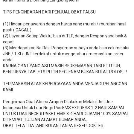
Aman Karena Dibimbing Langsung Admi
TIPS PENGINDARAN DARI PENJUAL OBAT PALSU
(1) Hindari penawaran dengan harga yang murah / murahan hasil
pasti ( GAGAL ).
(2) Layanan Setiap Waktu, bisa di TLP, dengan Respon yang baik &
cepat.
(3) Mendapatkan No Resi Pengiriman supaya anda bisa cek melalui
JNE / TIKI / JNT terdekat untuk mengetahui / memastikan order
anda.
KARNA OBAT YANG ASLI MASIH BERKEMASAN TABLET UTUH,
BENTUKNYA TABLETS PUTIH SEGI ENAM BUKAN BULAT POLOS….!
TERIMAKASIH ATAS KEPERCAYAAN ANDA MENJADI PELANGGAN
KAMI
Pengiriman Obat Aborsi Ampuh Dilakukan Melalui Jnt, Jne,
Indonesia Untuk Luar Negri Pos EMS EXPRESS 1-2 HARI SAMPAI.
UNTUK LUAR NEGERI PAKET EMS 3-4 HARI DIJAMIN 100% SAMPAI
DITEMPAT TUJUAN ALAMAT RUMAH ANDA,
OBAT TELAT DATANG BULAN TANPA RESEP DOKTER