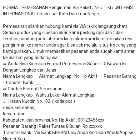
FORMAT PEMESANAN Pengiriman Via Paket JNE / TIKI / JNT EMS
INTERNASIONAL Untuk Luar Kota Dan Luar Negeri
Pemesanan silahkan hubungi kami via WA : (klik langsung chat)
Setiap produk yang dipesan akan kami pecking rapi dan tidak
tembus pandang setelah kami kirim akan kami konfirmasikan resi
pengiriman ke nomer anda agar bisa cek melalui situs trecking yang
kami gunakan, Untuk memastikan pesanan anda sudah kami antar
ke alamat yang anda tujuka
⇛ Anda Bisa Kirimkan Format Pemesanan Seperti Di Bawah Ini
Dengan Lengkap dan Jelas
Nama Lengkap : _ Alamat Lengkap : No. Hp Aktif : _ Pesanan Barang
: Transfer Bank : __
​⇛ Contoh Format Pemesanan:
Nama Lengkap : Wahyu Laker Alamat Lengkap :
Jl. Hasan Nuddin No.102, ( kode pos )
desa, kelurahan,
kecamatan,
kabupaten, dan provinsi. No. Hp Aktif : 08123456xxx
Pesanan Barang : Paket Tuntas 8 Bulan, Rp xxxxxx
​Transfer Bank : Via Bank BRI/BNI Lalu Anda Kirimkan WhatsApp Ke
Nomer Kami