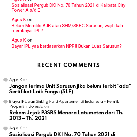
Sosialisasi Pergub DKI No. 70 Tahun 2021 di Kalibata City
Tower A s/d E
Agus K
on
Belum Memiliki AJB atau SHM/SKBG Sarusun, wajib kah
membayar IPL?
Agus K
on
Bayar IPL yaa berdasarkan NPP!! Bukan Luas Sarusun?
RECENT COMMENTS
Agus K
on
Jangan terima Unit Sarusun jika belum terbit “ada”
Sertifikat Laik Fungsi (SLF)
Biaya IPL dan Sinking Fund Apartemen di Indonesia – Pemilik
Properti Indonesia
on
Rekam Jejak P3SRS Menara Latumeten dari Th.
2013 – Th. 2021
Agus K
on
Sosialisasi Pergub DKI No. 70 Tahun 2021 di