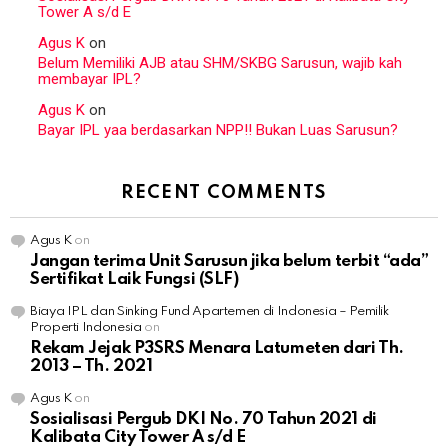
Tower A s/d E
Agus K
on
Belum Memiliki AJB atau SHM/SKBG Sarusun, wajib kah
membayar IPL?
Agus K
on
Bayar IPL yaa berdasarkan NPP!! Bukan Luas Sarusun?
RECENT COMMENTS
Agus K
on
Jangan terima Unit Sarusun jika belum terbit “ada”
Sertifikat Laik Fungsi (SLF)
Biaya IPL dan Sinking Fund Apartemen di Indonesia – Pemilik
Properti Indonesia
on
Rekam Jejak P3SRS Menara Latumeten dari Th.
2013 – Th. 2021
Agus K
on
Sosialisasi Pergub DKI No. 70 Tahun 2021 di
Kalibata City Tower A s/d E