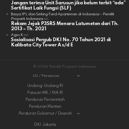
Jangan terima Unit Sarusun jika belum terbit “ada”
Sertifikat Laik Fungsi (SLF)
Biaya IPL dan Sinking Fund Apartemen di Indonesia – Pemilik
Properti Indonesia
on
Rekam Jejak P3SRS Menara Latumeten dari Th.
2013 – Th. 2021
Agus K
on
Sosialisasi Pergub DKI No. 70 Tahun 2021 di
Kalibata City Tower A s/d E
© 2026 Pemilik Properti Indonesia
UU / Peraturan
Undang-Undang RI
Putusan MK / MA RI
Peraturan Pemerintah
Peraturan Menteri
Peraturan Gubernur / Daerah
DKI Jakarta