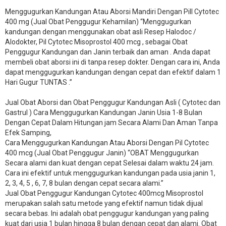
Menggugurkan Kandungan Atau Aborsi Mandiri Dengan Pill Cytotec
400 mg (Jual Obat Penggugur Kehamilan) “Menggugurkan
kandungan dengan menggunakan obat asli Resep Halodoc /
Alodokter, Pil Cytotec Misoprostol 400 mcg , sebagai Obat
Penggugur Kandungan dan Janin terbaik dan aman . Anda dapat
membeli obat aborsi ini di tanpa resep dokter. Dengan cara ini, Anda
dapat menggugurkan kandungan dengan cepat dan efektif dalam 1
Hari Gugur TUNTAS .”
Jual Obat Aborsi dan Obat Penggugur Kandungan Asli ( Cytotec dan
Gastrul ) Cara Menggugurkan Kandungan Janin Usia 1-8 Bulan
Dengan Cepat Dalam Hitungan jam Secara Alami Dan Aman Tanpa
Efek Samping,
Cara Menggugurkan Kandungan Atau Aborsi Dengan Pil Cytotec
400 mcg (Jual Obat Penggugur Janin) “OBAT Menggugurkan
Secara alami dan kuat dengan cepat Selesai dalam waktu 24 jam.
Cara ini efektif untuk menggugurkan kandungan pada usia janin 1,
2, 3, 4, 5 , 6, 7, 8 bulan dengan cepat secara alami.”
Jual Obat Penggugur Kandungan Cytotec 400mcg Misoprostol
merupakan salah satu metode yang efektif namun tidak dijual
secara bebas. Ini adalah obat penggugur kandungan yang paling
kuat dari usia 1 bulan hingga 8 bulan dengan cepat dan alami. Obat