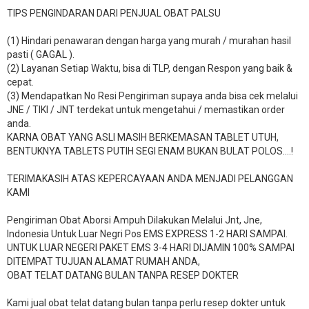
TIPS PENGINDARAN DARI PENJUAL OBAT PALSU
(1) Hindari penawaran dengan harga yang murah / murahan hasil
pasti ( GAGAL ).
(2) Layanan Setiap Waktu, bisa di TLP, dengan Respon yang baik &
cepat.
(3) Mendapatkan No Resi Pengiriman supaya anda bisa cek melalui
JNE / TIKI / JNT terdekat untuk mengetahui / memastikan order
anda.
KARNA OBAT YANG ASLI MASIH BERKEMASAN TABLET UTUH,
BENTUKNYA TABLETS PUTIH SEGI ENAM BUKAN BULAT POLOS….!
TERIMAKASIH ATAS KEPERCAYAAN ANDA MENJADI PELANGGAN
KAMI
Pengiriman Obat Aborsi Ampuh Dilakukan Melalui Jnt, Jne,
Indonesia Untuk Luar Negri Pos EMS EXPRESS 1-2 HARI SAMPAI.
UNTUK LUAR NEGERI PAKET EMS 3-4 HARI DIJAMIN 100% SAMPAI
DITEMPAT TUJUAN ALAMAT RUMAH ANDA,
OBAT TELAT DATANG BULAN TANPA RESEP DOKTER
Kami jual obat telat datang bulan tanpa perlu resep dokter untuk