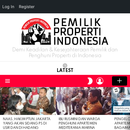
Log In
Register
Demi Keadilan & Kesejahteraan Pemilik dan
Penghuni Properti di Indonesia
LATEST
LOGIN
SWITCH
SKIN
Menu
LATEST
STORIES
NAAS, HAKIM PTUN JAKARTA
IBU RUSMINI DAN WARGA
PENGELO
YANG AKAN SIDANG PS DI
PENGHUNI APARTEMEN
APARTEM
USIR DAN DI HADANG
MEDITERANIA MARINA
BAGAIM