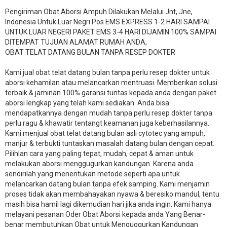
Pengiriman Obat Aborsi Ampuh Dilakukan Melalui Jnt, Jne,
Indonesia Untuk Luar Negri Pos EMS EXPRESS 1-2 HARI SAMPAI.
UNTUK LUAR NEGERI PAKET EMS 3-4 HARI DIJAMIN 100% SAMPAI
DITEMPAT TUJUAN ALAMAT RUMAH ANDA,
OBAT TELAT DATANG BULAN TANPA RESEP DOKTER
Kami jual obat telat datang bulan tanpa perlu resep dokter untuk
aborsi kehamilan atau melancarkan mentruasi. Memberikan solusi
terbaik & jaminan 100% garansi tuntas kepada anda dengan paket
aborsi lengkap yang telah kami sediakan. Anda bisa
mendapatkannya dengan mudah tanpa perlu resep dokter tanpa
perlu ragu & khawatir tentangt keamanan juga keberhasilannya.
Kami menjual obat telat datang bulan asli cytotec yang ampuh,
manjur & terbukti tuntaskan masalah datang bulan dengan cepat.
Pilihlan cara yang paling tepat, mudah, cepat & aman untuk
melakukan aborsi menggugurkan kandungan. Karena anda
sendirilah yang menentukan metode seperti apa untuk
melancarkan datang bulan tanpa efek samping. Kami menjamin
proses tidak akan membahayakan nyawa & beresiko mandul, tentu
masih bisa hamil lagi dikemudian hari jika anda ingin. Kami hanya
melayani pesanan Oder Obat Aborsi kepada anda Yang Benar-
benar membutuhkan Obat untuk Menguggurkan Kandungan