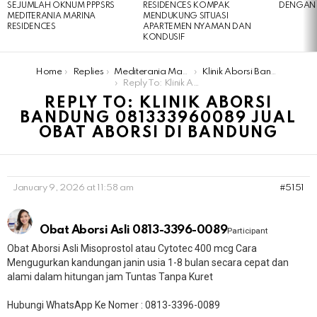
SEJUMLAH OKNUM PPPSRS
RESIDENCES KOMPAK
DENGAN 
MEDITERANIA MARINA
MENDUKUNG SITUASI
RESIDENCES
APARTEMEN NYAMAN DAN
KONDUSIF
You are here:
Home
Replies
Mediterania Marina Residences
Klinik Aborsi Bandung 081333960089 Jual Obat Aborsi Di Bandung
Reply To: Klinik Aborsi Bandung 081333960089 Jual Obat Aborsi Di Bandung
REPLY TO: KLINIK ABORSI
BANDUNG 081333960089 JUAL
OBAT ABORSI DI BANDUNG
January 9, 2026 at 11:58 am
#5151
Obat Aborsi Asli 0813-3396-0089
Participant
Obat Aborsi Asli Misoprostol atau Cytotec 400 mcg Cara
Mengugurkan kandungan janin usia 1-8 bulan secara cepat dan
alami dalam hitungan jam Tuntas Tanpa Kuret
Hubungi WhatsApp Ke Nomer : 0813-3396-0089​