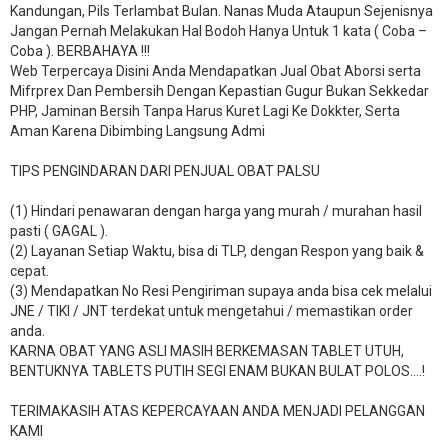
Kandungan, Pils Terlambat Bulan. Nanas Muda Ataupun Sejenisnya
Jangan Pernah Melakukan Hal Bodoh Hanya Untuk 1 kata ( Coba –
Coba ). BERBAHAYA !!!
Web Terpercaya Disini Anda Mendapatkan Jual Obat Aborsi serta
Mifrprex Dan Pembersih Dengan Kepastian Gugur Bukan Sekkedar
PHP, Jaminan Bersih Tanpa Harus Kuret Lagi Ke Dokkter, Serta
Aman Karena Dibimbing Langsung Admi
TIPS PENGINDARAN DARI PENJUAL OBAT PALSU
(1) Hindari penawaran dengan harga yang murah / murahan hasil
pasti ( GAGAL ).
(2) Layanan Setiap Waktu, bisa di TLP, dengan Respon yang baik &
cepat.
(3) Mendapatkan No Resi Pengiriman supaya anda bisa cek melalui
JNE / TIKI / JNT terdekat untuk mengetahui / memastikan order
anda.
KARNA OBAT YANG ASLI MASIH BERKEMASAN TABLET UTUH,
BENTUKNYA TABLETS PUTIH SEGI ENAM BUKAN BULAT POLOS….!
TERIMAKASIH ATAS KEPERCAYAAN ANDA MENJADI PELANGGAN
KAMI