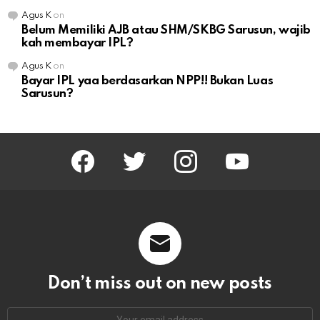
Agus K
on
Belum Memiliki AJB atau SHM/SKBG Sarusun, wajib
kah membayar IPL?
Agus K
on
Bayar IPL yaa berdasarkan NPP!! Bukan Luas
Sarusun?
facebook
twitter
instagram
youtube
Don’t miss out on new posts
Email