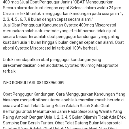
400 mcg (Jual Obat Penggugur Janin) “OBAT Menggugurkan
Secara alami dan kuat dengan cepat Selesai dalam waktu 24 jam.
Cara ini efektif untuk menggugurkan kandungan pada usia janin 1,
2, 3, 4, 5 , 6, 7, 8 bulan dengan cepat secara alami.”
Jual Obat Penggugur Kandungan Cytotec 400mcg Misoprostol
merupakan salah satu metode yang efektif namun tidak dijual
secara bebas. Ini adalah obat penggugur kandungan yang paling
kuat dari usia 1 bulan hingga 8 bulan dengan cepat dan alami. Obat
aborsi Cytotec Misoprostol ini terbukti 100% berhasil,
Untuk mendapatkan obat penggugur kandungan yang
direkomendasikan oleh alodokter, Cytotec 400 mcg Misoprostol
terbaik
INFO KONSULTASI: 081333960089
​Obat Penggugur Kandungan. Cara Menggugurkan Kandungan Yang
biasanya menjadi pilihan utama apabila kehamilan masih berada di
usia awal Obat Telat Datang Bulan Adalah Salah Satu Obat
Berfungsi Untuk Melunturkan Janin Pada Seseorang Wanita Yang
Paling Ampuh Dengan Usia 1, 2, 3, 4, 5 Bulan Dijamin Tidak Ada Efek
Samping Dan Bersih Tuntas. Obat Telat Datang Bulan Misoprostol
Cytotec Pfizer Adalah Obat Untuk Melancarkan Haid Atau Obat