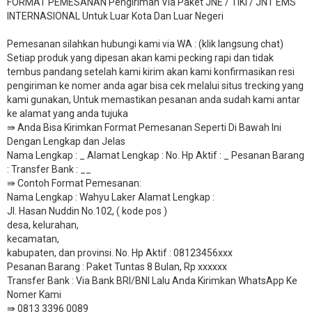
FORMAT PEMESANAN Pengiriman Via Paket JNE / TIKI / JNT EMS
INTERNASIONAL Untuk Luar Kota Dan Luar Negeri
Pemesanan silahkan hubungi kami via WA : (klik langsung chat)
Setiap produk yang dipesan akan kami pecking rapi dan tidak
tembus pandang setelah kami kirim akan kami konfirmasikan resi
pengiriman ke nomer anda agar bisa cek melalui situs trecking yang
kami gunakan, Untuk memastikan pesanan anda sudah kami antar
ke alamat yang anda tujuka
⇛ Anda Bisa Kirimkan Format Pemesanan Seperti Di Bawah Ini
Dengan Lengkap dan Jelas
Nama Lengkap : _ Alamat Lengkap : No. Hp Aktif : _ Pesanan Barang
: Transfer Bank : __
​⇛ Contoh Format Pemesanan:
Nama Lengkap : Wahyu Laker Alamat Lengkap :
Jl. Hasan Nuddin No.102, ( kode pos )
desa, kelurahan,
kecamatan,
kabupaten, dan provinsi. No. Hp Aktif : 08123456xxx
Pesanan Barang : Paket Tuntas 8 Bulan, Rp xxxxxx
​Transfer Bank : Via Bank BRI/BNI Lalu Anda Kirimkan WhatsApp Ke
Nomer Kami
⇛ 0813 3396 0089