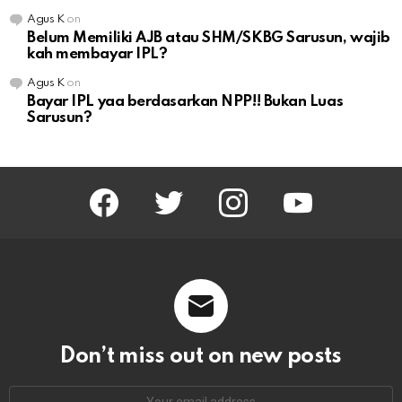
Agus K
on
Belum Memiliki AJB atau SHM/SKBG Sarusun, wajib
kah membayar IPL?
Agus K
on
Bayar IPL yaa berdasarkan NPP!! Bukan Luas
Sarusun?
facebook
twitter
instagram
youtube
Don’t miss out on new posts
Email