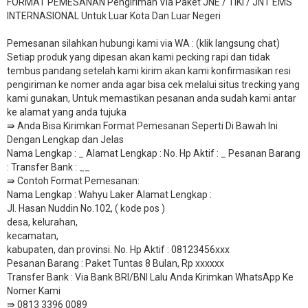
FORMAT PEMESANAN Pengiriman Via Paket JNE / TIKI / JNT EMS
INTERNASIONAL Untuk Luar Kota Dan Luar Negeri
Pemesanan silahkan hubungi kami via WA : (klik langsung chat)
Setiap produk yang dipesan akan kami pecking rapi dan tidak
tembus pandang setelah kami kirim akan kami konfirmasikan resi
pengiriman ke nomer anda agar bisa cek melalui situs trecking yang
kami gunakan, Untuk memastikan pesanan anda sudah kami antar
ke alamat yang anda tujuka
⇛ Anda Bisa Kirimkan Format Pemesanan Seperti Di Bawah Ini
Dengan Lengkap dan Jelas
Nama Lengkap : _ Alamat Lengkap : No. Hp Aktif : _ Pesanan Barang
: Transfer Bank : __
​⇛ Contoh Format Pemesanan:
Nama Lengkap : Wahyu Laker Alamat Lengkap :
Jl. Hasan Nuddin No.102, ( kode pos )
desa, kelurahan,
kecamatan,
kabupaten, dan provinsi. No. Hp Aktif : 08123456xxx
Pesanan Barang : Paket Tuntas 8 Bulan, Rp xxxxxx
​Transfer Bank : Via Bank BRI/BNI Lalu Anda Kirimkan WhatsApp Ke
Nomer Kami
⇛ 0813 3396 0089