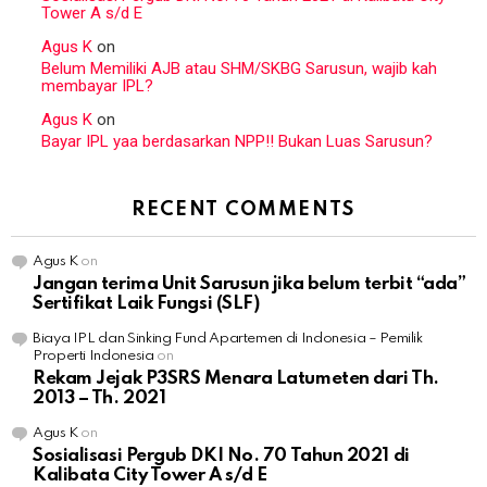
Tower A s/d E
Agus K
on
Belum Memiliki AJB atau SHM/SKBG Sarusun, wajib kah
membayar IPL?
Agus K
on
Bayar IPL yaa berdasarkan NPP!! Bukan Luas Sarusun?
RECENT COMMENTS
Agus K
on
Jangan terima Unit Sarusun jika belum terbit “ada”
Sertifikat Laik Fungsi (SLF)
Biaya IPL dan Sinking Fund Apartemen di Indonesia – Pemilik
Properti Indonesia
on
Rekam Jejak P3SRS Menara Latumeten dari Th.
2013 – Th. 2021
Agus K
on
Sosialisasi Pergub DKI No. 70 Tahun 2021 di
Kalibata City Tower A s/d E