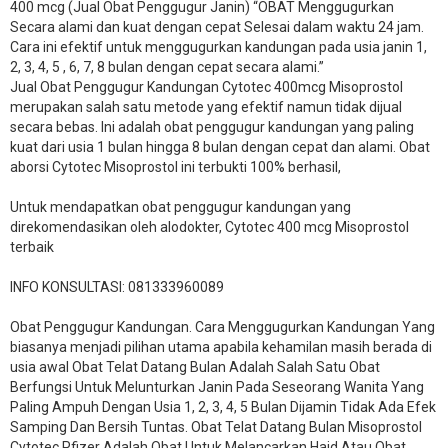
400 mcg (Jual Obat Penggugur Janin) “OBAT Menggugurkan
Secara alami dan kuat dengan cepat Selesai dalam waktu 24 jam.
Cara ini efektif untuk menggugurkan kandungan pada usia janin 1,
2, 3, 4, 5 , 6, 7, 8 bulan dengan cepat secara alami.”
Jual Obat Penggugur Kandungan Cytotec 400mcg Misoprostol
merupakan salah satu metode yang efektif namun tidak dijual
secara bebas. Ini adalah obat penggugur kandungan yang paling
kuat dari usia 1 bulan hingga 8 bulan dengan cepat dan alami. Obat
aborsi Cytotec Misoprostol ini terbukti 100% berhasil,
Untuk mendapatkan obat penggugur kandungan yang
direkomendasikan oleh alodokter, Cytotec 400 mcg Misoprostol
terbaik
INFO KONSULTASI: 081333960089
​Obat Penggugur Kandungan. Cara Menggugurkan Kandungan Yang
biasanya menjadi pilihan utama apabila kehamilan masih berada di
usia awal Obat Telat Datang Bulan Adalah Salah Satu Obat
Berfungsi Untuk Melunturkan Janin Pada Seseorang Wanita Yang
Paling Ampuh Dengan Usia 1, 2, 3, 4, 5 Bulan Dijamin Tidak Ada Efek
Samping Dan Bersih Tuntas. Obat Telat Datang Bulan Misoprostol
Cytotec Pfizer Adalah Obat Untuk Melancarkan Haid Atau Obat