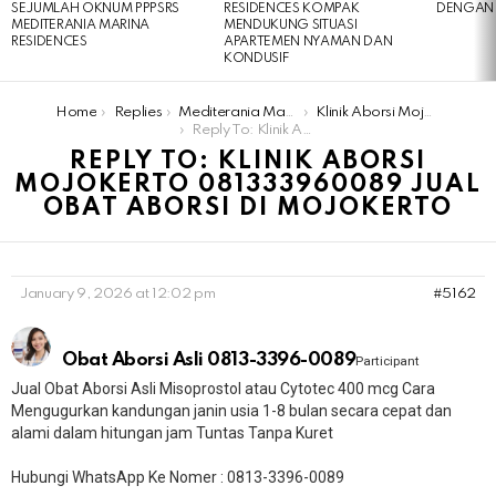
SEJUMLAH OKNUM PPPSRS
RESIDENCES KOMPAK
DENGAN 
MEDITERANIA MARINA
MENDUKUNG SITUASI
RESIDENCES
APARTEMEN NYAMAN DAN
KONDUSIF
You are here:
Home
Replies
Mediterania Marina Residences
Klinik Aborsi Mojokerto 081333960089 Jual Obat Aborsi Di Mojokerto
Reply To: Klinik Aborsi Mojokerto 081333960089 Jual Obat Aborsi Di Mojokerto
REPLY TO: KLINIK ABORSI
MOJOKERTO 081333960089 JUAL
OBAT ABORSI DI MOJOKERTO
January 9, 2026 at 12:02 pm
#5162
Obat Aborsi Asli 0813-3396-0089
Participant
Jual Obat Aborsi Asli Misoprostol atau Cytotec 400 mcg Cara
Mengugurkan kandungan janin usia 1-8 bulan secara cepat dan
alami dalam hitungan jam Tuntas Tanpa Kuret
Hubungi WhatsApp Ke Nomer : 0813-3396-0089​