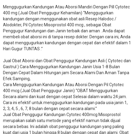
Menggugurkan Kandungan Atau Aborsi Mandiri Dengan Pill Cytotec
400 mg (Jual Obat Penggugur Kehamilan) “Menggugurkan
kandungan dengan menggunakan obat asli Resep Halodoc /
Alodokter, Pil Cytotec Misoprostol 400 mcg , sebagai Obat
Penggugur Kandungan dan Janin terbaik dan aman . Anda dapat
membeli obat aborsi ini di tanpa resep dokter. Dengan cara ini, Anda
dapat menggugurkan kandungan dengan cepat dan efektif dalam 1
Hari Gugur TUNTAS .”
Jual Obat Aborsi dan Obat Penggugur Kandungan Asli ( Cytotec dan
Gastrul ) Cara Menggugurkan Kandungan Janin Usia 1-8 Bulan
Dengan Cepat Dalam Hitungan jam Secara Alami Dan Aman Tanpa
Efek Samping,
Cara Menggugurkan Kandungan Atau Aborsi Dengan Pil Cytotec
400 mcg (Jual Obat Penggugur Janin) “OBAT Menggugurkan
Secara alami dan kuat dengan cepat Selesai dalam waktu 24 jam.
Cara ini efektif untuk menggugurkan kandungan pada usia janin 1,
2, 3, 4, 5 , 6, 7, 8 bulan dengan cepat secara alami.”
Jual Obat Penggugur Kandungan Cytotec 400mcg Misoprostol
merupakan salah satu metode yang efektif namun tidak dijual
secara bebas. Ini adalah obat penggugur kandungan yang paling
kuat dari usia 1 bulan hingga 8 bulan dengan cepat dan alami. Obat