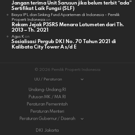
Jangan terima Unit Sarusun jika belum terbit “ada”
Sertifikat Laik Fungsi (SLF)
Biaya IPL dan Sinking Fund Apartemen di Indonesia – Pemilik
Properti Indonesia
on
Rekam Jejak P3SRS Menara Latumeten dari Th.
2013 – Th. 2021
Agus K
on
Sosialisasi Pergub DKI No. 70 Tahun 2021 di
Kalibata City Tower A s/d E
© 2026 Pemilik Properti Indonesia
UU / Peraturan
Undang-Undang RI
Putusan MK / MA RI
Peraturan Pemerintah
Peraturan Menteri
Peraturan Gubernur / Daerah
DKI Jakarta