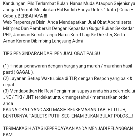
Kandungan, Pils Terlambat Bulan. Nanas Muda Ataupun Sejenisnya
Jangan Pernah Melakukan Hal Bodoh Hanya Untuk 1 kata ( Coba –
Coba ). BERBAHAYA !!!
Web Terpercaya Disini Anda Mendapatkan Jual Obat Aborsi serta
Mifrprex Dan Pembersih Dengan Kepastian Gugur Bukan Sekkedar
PHP, Jaminan Bersih Tanpa Harus Kuret Lagi Ke Dokkter, Serta
Aman Karena Dibimbing Langsung Admi
TIPS PENGINDARAN DARI PENJUAL OBAT PALSU
(1) Hindari penawaran dengan harga yang murah / murahan hasil
pasti ( GAGAL ).
(2) Layanan Setiap Waktu, bisa di TLP, dengan Respon yang baik &
cepat.
(3) Mendapatkan No Resi Pengiriman supaya anda bisa cek melalui
JNE / TIKI / JNT terdekat untuk mengetahui / memastikan order
anda.
KARNA OBAT YANG ASLI MASIH BERKEMASAN TABLET UTUH,
BENTUKNYA TABLETS PUTIH SEGI ENAM BUKAN BULAT POLOS….!
TERIMAKASIH ATAS KEPERCAYAAN ANDA MENJADI PELANGGAN
KAMI