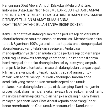
Pengiriman Obat Aborsi Ampuh Dilakukan Melalui Jnt, Jne,
Indonesia Untuk Luar Negri Pos EMS EXPRESS 1-2 HARI SAMPAI.
UNTUK LUAR NEGERI PAKET EMS 3-4 HARI DIJAMIN 100% SAMPAI
DITEMPAT TUJUAN ALAMAT RUMAH ANDA,
OBAT TELAT DATANG BULAN TANPA RESEP DOKTER
Kami jual obat telat datang bulan tanpa perlu resep dokter untuk
aborsi kehamilan atau melancarkan mentruasi. Memberikan solusi
terbaik & jaminan 100% garansi tuntas kepada anda dengan paket
aborsi lengkap yang telah kami sediakan. Anda bisa
mendapatkannya dengan mudah tanpa perlu resep dokter tanpa
perlu ragu & khawatir tentangt keamanan juga keberhasilannya.
Kami menjual obat telat datang bulan asli cytotec yang ampuh,
manjur & terbukti tuntaskan masalah datang bulan dengan cepat.
Pilihlan cara yang paling tepat, mudah, cepat & aman untuk
melakukan aborsi menggugurkan kandungan. Karena anda
sendirilah yang menentukan metode seperti apa untuk
melancarkan datang bulan tanpa efek samping. Kami menjamin
proses tidak akan membahayakan nyawa & beresiko mandul, tentu
masih bisa hamil lagi dikemudian hari jika anda ingin. Kami hanya
melayani pesanan Oder Obat Aborsi kepada anda Yang Benar-
benar membutuhkan Obat untuk Menguggurkan Kandungan