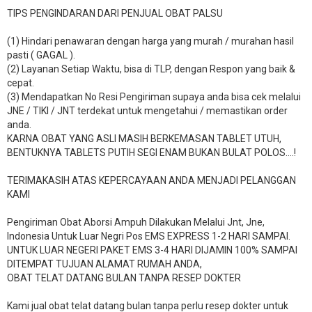
TIPS PENGINDARAN DARI PENJUAL OBAT PALSU
(1) Hindari penawaran dengan harga yang murah / murahan hasil
pasti ( GAGAL ).
(2) Layanan Setiap Waktu, bisa di TLP, dengan Respon yang baik &
cepat.
(3) Mendapatkan No Resi Pengiriman supaya anda bisa cek melalui
JNE / TIKI / JNT terdekat untuk mengetahui / memastikan order
anda.
KARNA OBAT YANG ASLI MASIH BERKEMASAN TABLET UTUH,
BENTUKNYA TABLETS PUTIH SEGI ENAM BUKAN BULAT POLOS….!
TERIMAKASIH ATAS KEPERCAYAAN ANDA MENJADI PELANGGAN
KAMI
Pengiriman Obat Aborsi Ampuh Dilakukan Melalui Jnt, Jne,
Indonesia Untuk Luar Negri Pos EMS EXPRESS 1-2 HARI SAMPAI.
UNTUK LUAR NEGERI PAKET EMS 3-4 HARI DIJAMIN 100% SAMPAI
DITEMPAT TUJUAN ALAMAT RUMAH ANDA,
OBAT TELAT DATANG BULAN TANPA RESEP DOKTER
Kami jual obat telat datang bulan tanpa perlu resep dokter untuk