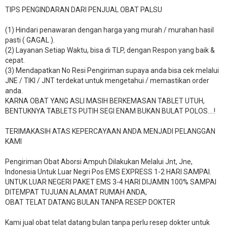
TIPS PENGINDARAN DARI PENJUAL OBAT PALSU
(1) Hindari penawaran dengan harga yang murah / murahan hasil
pasti ( GAGAL ).
(2) Layanan Setiap Waktu, bisa di TLP, dengan Respon yang baik &
cepat.
(3) Mendapatkan No Resi Pengiriman supaya anda bisa cek melalui
JNE / TIKI / JNT terdekat untuk mengetahui / memastikan order
anda.
KARNA OBAT YANG ASLI MASIH BERKEMASAN TABLET UTUH,
BENTUKNYA TABLETS PUTIH SEGI ENAM BUKAN BULAT POLOS….!
TERIMAKASIH ATAS KEPERCAYAAN ANDA MENJADI PELANGGAN
KAMI
Pengiriman Obat Aborsi Ampuh Dilakukan Melalui Jnt, Jne,
Indonesia Untuk Luar Negri Pos EMS EXPRESS 1-2 HARI SAMPAI.
UNTUK LUAR NEGERI PAKET EMS 3-4 HARI DIJAMIN 100% SAMPAI
DITEMPAT TUJUAN ALAMAT RUMAH ANDA,
OBAT TELAT DATANG BULAN TANPA RESEP DOKTER
Kami jual obat telat datang bulan tanpa perlu resep dokter untuk