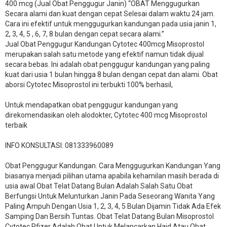
400 mcg (Jual Obat Penggugur Janin) “OBAT Menggugurkan
Secara alami dan kuat dengan cepat Selesai dalam waktu 24 jam.
Cara ini efektif untuk menggugurkan kandungan pada usia janin 1,
2, 3, 4, 5 , 6, 7, 8 bulan dengan cepat secara alami.”
Jual Obat Penggugur Kandungan Cytotec 400mcg Misoprostol
merupakan salah satu metode yang efektif namun tidak dijual
secara bebas. Ini adalah obat penggugur kandungan yang paling
kuat dari usia 1 bulan hingga 8 bulan dengan cepat dan alami. Obat
aborsi Cytotec Misoprostol ini terbukti 100% berhasil,
Untuk mendapatkan obat penggugur kandungan yang
direkomendasikan oleh alodokter, Cytotec 400 mcg Misoprostol
terbaik
INFO KONSULTASI: 081333960089
​Obat Penggugur Kandungan. Cara Menggugurkan Kandungan Yang
biasanya menjadi pilihan utama apabila kehamilan masih berada di
usia awal Obat Telat Datang Bulan Adalah Salah Satu Obat
Berfungsi Untuk Melunturkan Janin Pada Seseorang Wanita Yang
Paling Ampuh Dengan Usia 1, 2, 3, 4, 5 Bulan Dijamin Tidak Ada Efek
Samping Dan Bersih Tuntas. Obat Telat Datang Bulan Misoprostol
Cytotec Pfizer Adalah Obat Untuk Melancarkan Haid Atau Obat