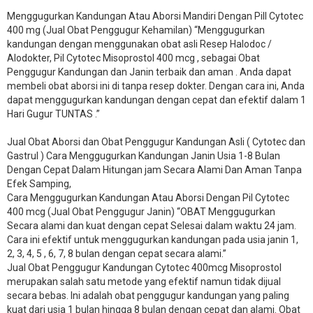
Menggugurkan Kandungan Atau Aborsi Mandiri Dengan Pill Cytotec
400 mg (Jual Obat Penggugur Kehamilan) “Menggugurkan
kandungan dengan menggunakan obat asli Resep Halodoc /
Alodokter, Pil Cytotec Misoprostol 400 mcg , sebagai Obat
Penggugur Kandungan dan Janin terbaik dan aman . Anda dapat
membeli obat aborsi ini di tanpa resep dokter. Dengan cara ini, Anda
dapat menggugurkan kandungan dengan cepat dan efektif dalam 1
Hari Gugur TUNTAS .”
Jual Obat Aborsi dan Obat Penggugur Kandungan Asli ( Cytotec dan
Gastrul ) Cara Menggugurkan Kandungan Janin Usia 1-8 Bulan
Dengan Cepat Dalam Hitungan jam Secara Alami Dan Aman Tanpa
Efek Samping,
Cara Menggugurkan Kandungan Atau Aborsi Dengan Pil Cytotec
400 mcg (Jual Obat Penggugur Janin) “OBAT Menggugurkan
Secara alami dan kuat dengan cepat Selesai dalam waktu 24 jam.
Cara ini efektif untuk menggugurkan kandungan pada usia janin 1,
2, 3, 4, 5 , 6, 7, 8 bulan dengan cepat secara alami.”
Jual Obat Penggugur Kandungan Cytotec 400mcg Misoprostol
merupakan salah satu metode yang efektif namun tidak dijual
secara bebas. Ini adalah obat penggugur kandungan yang paling
kuat dari usia 1 bulan hingga 8 bulan dengan cepat dan alami. Obat