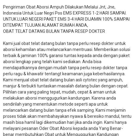
Pengiriman Obat Aborsi Ampuh Dilakukan Melalui Jnt, Jne,
Indonesia Untuk Luar Negri Pos EMS EXPRESS 1-2 HARI SAMPAI.
UNTUK LUAR NEGERI PAKET EMS 3-4 HARI DIJAMIN 100% SAMPAI
DITEMPAT TUJUAN ALAMAT RUMAH ANDA,
OBAT TELAT DATANG BULAN TANPA RESEP DOKTER
Kami jual obat telat datang bulan tanpa perlu resep dokter untuk
aborsi kehamilan atau melancarkan mentruasi. Memberikan solusi
terbaik & jaminan 100% garansi tuntas kepada anda dengan paket
aborsi lengkap yang telah kami sediakan. Anda bisa
mendapatkannya dengan mudah tanpa perlu resep dokter tanpa
perlu ragu & khawatir tentangt keamanan juga keberhasilannya.
Kami menjual obat telat datang bulan asli cytotec yang ampuh,
manjur & terbukti tuntaskan masalah datang bulan dengan cepat.
Pilihlan cara yang paling tepat, mudah, cepat & aman untuk
melakukan aborsi menggugurkan kandungan. Karena anda
sendirilah yang menentukan metode seperti apa untuk
melancarkan datang bulan tanpa efek samping. Kami menjamin
proses tidak akan membahayakan nyawa & beresiko mandul, tentu
masih bisa hamil lagi dikemudian hari jika anda ingin. Kami hanya
melayani pesanan Oder Obat Aborsi kepada anda Yang Benar-
benar membutuhkan Obat untuk Menguggurkan Kandungan