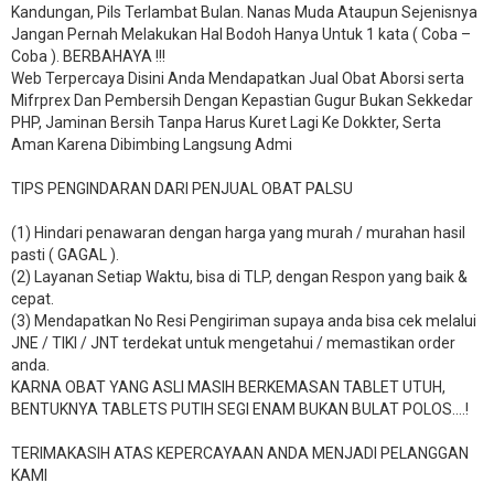
Kandungan, Pils Terlambat Bulan. Nanas Muda Ataupun Sejenisnya
Jangan Pernah Melakukan Hal Bodoh Hanya Untuk 1 kata ( Coba –
Coba ). BERBAHAYA !!!
Web Terpercaya Disini Anda Mendapatkan Jual Obat Aborsi serta
Mifrprex Dan Pembersih Dengan Kepastian Gugur Bukan Sekkedar
PHP, Jaminan Bersih Tanpa Harus Kuret Lagi Ke Dokkter, Serta
Aman Karena Dibimbing Langsung Admi
TIPS PENGINDARAN DARI PENJUAL OBAT PALSU
(1) Hindari penawaran dengan harga yang murah / murahan hasil
pasti ( GAGAL ).
(2) Layanan Setiap Waktu, bisa di TLP, dengan Respon yang baik &
cepat.
(3) Mendapatkan No Resi Pengiriman supaya anda bisa cek melalui
JNE / TIKI / JNT terdekat untuk mengetahui / memastikan order
anda.
KARNA OBAT YANG ASLI MASIH BERKEMASAN TABLET UTUH,
BENTUKNYA TABLETS PUTIH SEGI ENAM BUKAN BULAT POLOS….!
TERIMAKASIH ATAS KEPERCAYAAN ANDA MENJADI PELANGGAN
KAMI