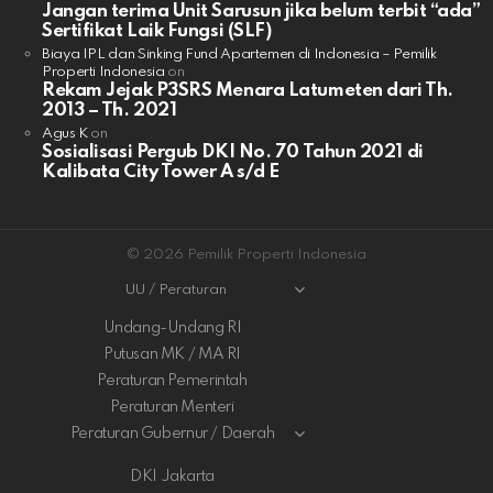
Jangan terima Unit Sarusun jika belum terbit “ada”
Sertifikat Laik Fungsi (SLF)
Biaya IPL dan Sinking Fund Apartemen di Indonesia – Pemilik
Properti Indonesia
on
Rekam Jejak P3SRS Menara Latumeten dari Th.
2013 – Th. 2021
Agus K
on
Sosialisasi Pergub DKI No. 70 Tahun 2021 di
Kalibata City Tower A s/d E
© 2026 Pemilik Properti Indonesia
UU / Peraturan
Undang-Undang RI
Putusan MK / MA RI
Peraturan Pemerintah
Peraturan Menteri
Peraturan Gubernur / Daerah
DKI Jakarta