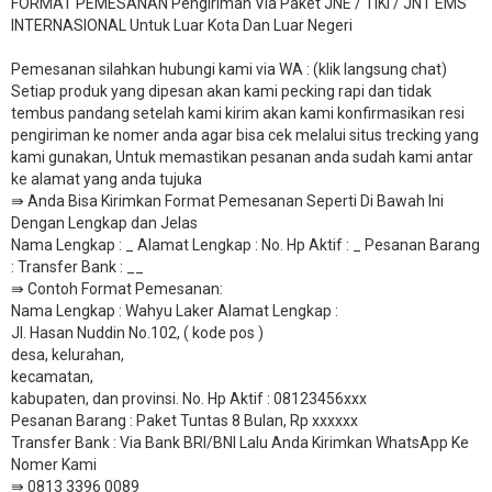
FORMAT PEMESANAN Pengiriman Via Paket JNE / TIKI / JNT EMS
INTERNASIONAL Untuk Luar Kota Dan Luar Negeri
Pemesanan silahkan hubungi kami via WA : (klik langsung chat)
Setiap produk yang dipesan akan kami pecking rapi dan tidak
tembus pandang setelah kami kirim akan kami konfirmasikan resi
pengiriman ke nomer anda agar bisa cek melalui situs trecking yang
kami gunakan, Untuk memastikan pesanan anda sudah kami antar
ke alamat yang anda tujuka
⇛ Anda Bisa Kirimkan Format Pemesanan Seperti Di Bawah Ini
Dengan Lengkap dan Jelas
Nama Lengkap : _ Alamat Lengkap : No. Hp Aktif : _ Pesanan Barang
: Transfer Bank : __
​⇛ Contoh Format Pemesanan:
Nama Lengkap : Wahyu Laker Alamat Lengkap :
Jl. Hasan Nuddin No.102, ( kode pos )
desa, kelurahan,
kecamatan,
kabupaten, dan provinsi. No. Hp Aktif : 08123456xxx
Pesanan Barang : Paket Tuntas 8 Bulan, Rp xxxxxx
​Transfer Bank : Via Bank BRI/BNI Lalu Anda Kirimkan WhatsApp Ke
Nomer Kami
⇛ 0813 3396 0089