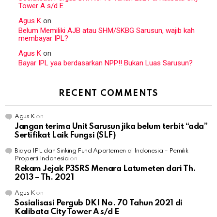
Tower A s/d E
Agus K
on
Belum Memiliki AJB atau SHM/SKBG Sarusun, wajib kah
membayar IPL?
Agus K
on
Bayar IPL yaa berdasarkan NPP!! Bukan Luas Sarusun?
RECENT COMMENTS
Agus K
on
Jangan terima Unit Sarusun jika belum terbit “ada”
Sertifikat Laik Fungsi (SLF)
Biaya IPL dan Sinking Fund Apartemen di Indonesia – Pemilik
Properti Indonesia
on
Rekam Jejak P3SRS Menara Latumeten dari Th.
2013 – Th. 2021
Agus K
on
Sosialisasi Pergub DKI No. 70 Tahun 2021 di
Kalibata City Tower A s/d E