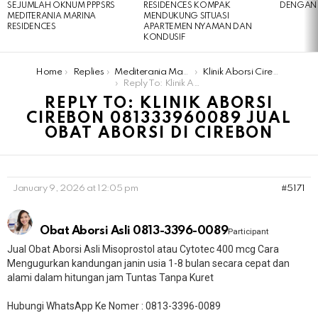
SEJUMLAH OKNUM PPPSRS
RESIDENCES KOMPAK
DENGAN 
MEDITERANIA MARINA
MENDUKUNG SITUASI
RESIDENCES
APARTEMEN NYAMAN DAN
KONDUSIF
You are here:
Home
Replies
Mediterania Marina Residences
Klinik Aborsi Cirebon 081333960089 Jual Obat Aborsi Di Cirebon
Reply To: Klinik Aborsi Cirebon 081333960089 Jual Obat Aborsi Di Cirebon
REPLY TO: KLINIK ABORSI
CIREBON 081333960089 JUAL
OBAT ABORSI DI CIREBON
January 9, 2026 at 12:05 pm
#5171
Obat Aborsi Asli 0813-3396-0089
Participant
Jual Obat Aborsi Asli Misoprostol atau Cytotec 400 mcg Cara
Mengugurkan kandungan janin usia 1-8 bulan secara cepat dan
alami dalam hitungan jam Tuntas Tanpa Kuret
Hubungi WhatsApp Ke Nomer : 0813-3396-0089​