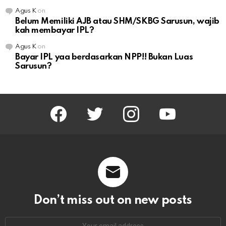
Agus K
on
Belum Memiliki AJB atau SHM/SKBG Sarusun, wajib
kah membayar IPL?
Agus K
on
Bayar IPL yaa berdasarkan NPP!! Bukan Luas
Sarusun?
facebook
twitter
instagram
youtube
Don’t miss out on new posts
Email