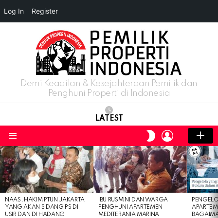
Log In
Register
Demi Keadilan & Kesejahteraan Pemilik dan
Penghuni Properti di Indonesia
LATEST
LOGIN
SWITCH
SKIN
Menu
LATEST
STORIES
NAAS, HAKIM PTUN JAKARTA
IBU RUSMINI DAN WARGA
PENGELO
YANG AKAN SIDANG PS DI
PENGHUNI APARTEMEN
APARTEM
USIR DAN DI HADANG
MEDITERANIA MARINA
BAGAIM