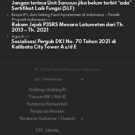
Jangan terima Unit Sarusun jika belum terbit “ada”
Sertifikat Laik Fungsi (SLF)
Biaya IPL dan Sinking Fund Apartemen di Indonesia – Pemilik
Properti Indonesia
on
Rekam Jejak P3SRS Menara Latumeten dari Th.
2013 – Th. 2021
Agus K
on
Sosialisasi Pergub DKI No. 70 Tahun 2021 di
Kalibata City Tower A s/d E
© 2026 Pemilik Properti Indonesia
UU / Peraturan
Undang-Undang RI
Putusan MK / MA RI
Peraturan Pemerintah
Peraturan Menteri
Peraturan Gubernur / Daerah
DKI Jakarta