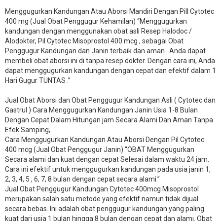
Menggugurkan Kandungan Atau Aborsi Mandiri Dengan Pill Cytotec
400 mg (Jual Obat Penggugur Kehamilan) “Menggugurkan
kandungan dengan menggunakan obat asli Resep Halodoc /
Alodokter, Pil Cytotec Misoprostol 400 mcg , sebagai Obat
Penggugur Kandungan dan Janin terbaik dan aman . Anda dapat
membeli obat aborsi ini di tanpa resep dokter. Dengan cara ini, Anda
dapat menggugurkan kandungan dengan cepat dan efektif dalam 1
Hari Gugur TUNTAS .”
Jual Obat Aborsi dan Obat Penggugur Kandungan Asli ( Cytotec dan
Gastrul ) Cara Menggugurkan Kandungan Janin Usia 1-8 Bulan
Dengan Cepat Dalam Hitungan jam Secara Alami Dan Aman Tanpa
Efek Samping,
Cara Menggugurkan Kandungan Atau Aborsi Dengan Pil Cytotec
400 mcg (Jual Obat Penggugur Janin) “OBAT Menggugurkan
Secara alami dan kuat dengan cepat Selesai dalam waktu 24 jam.
Cara ini efektif untuk menggugurkan kandungan pada usia janin 1,
2, 3, 4, 5 , 6, 7, 8 bulan dengan cepat secara alami.”
Jual Obat Penggugur Kandungan Cytotec 400mcg Misoprostol
merupakan salah satu metode yang efektif namun tidak dijual
secara bebas. Ini adalah obat penggugur kandungan yang paling
kuat dari usia 1 bulan hingga 8 bulan dengan cepat dan alami. Obat