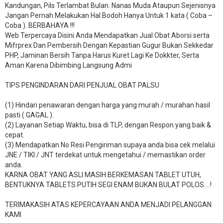
Kandungan, Pils Terlambat Bulan. Nanas Muda Ataupun Sejenisnya
Jangan Pernah Melakukan Hal Bodoh Hanya Untuk 1 kata ( Coba –
Coba ). BERBAHAYA !!!
Web Terpercaya Disini Anda Mendapatkan Jual Obat Aborsi serta
Mifrprex Dan Pembersih Dengan Kepastian Gugur Bukan Sekkedar
PHP, Jaminan Bersih Tanpa Harus Kuret Lagi Ke Dokkter, Serta
Aman Karena Dibimbing Langsung Admi
TIPS PENGINDARAN DARI PENJUAL OBAT PALSU
(1) Hindari penawaran dengan harga yang murah / murahan hasil
pasti ( GAGAL ).
(2) Layanan Setiap Waktu, bisa di TLP, dengan Respon yang baik &
cepat.
(3) Mendapatkan No Resi Pengiriman supaya anda bisa cek melalui
JNE / TIKI / JNT terdekat untuk mengetahui / memastikan order
anda.
KARNA OBAT YANG ASLI MASIH BERKEMASAN TABLET UTUH,
BENTUKNYA TABLETS PUTIH SEGI ENAM BUKAN BULAT POLOS….!
TERIMAKASIH ATAS KEPERCAYAAN ANDA MENJADI PELANGGAN
KAMI