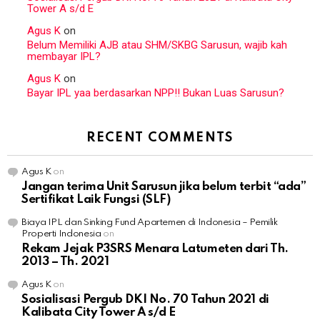
Tower A s/d E
Agus K
on
Belum Memiliki AJB atau SHM/SKBG Sarusun, wajib kah
membayar IPL?
Agus K
on
Bayar IPL yaa berdasarkan NPP!! Bukan Luas Sarusun?
RECENT COMMENTS
Agus K
on
Jangan terima Unit Sarusun jika belum terbit “ada”
Sertifikat Laik Fungsi (SLF)
Biaya IPL dan Sinking Fund Apartemen di Indonesia – Pemilik
Properti Indonesia
on
Rekam Jejak P3SRS Menara Latumeten dari Th.
2013 – Th. 2021
Agus K
on
Sosialisasi Pergub DKI No. 70 Tahun 2021 di
Kalibata City Tower A s/d E