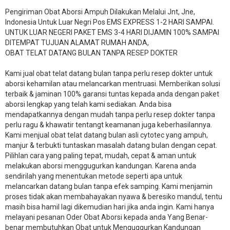
Pengiriman Obat Aborsi Ampuh Dilakukan Melalui Jnt, Jne,
Indonesia Untuk Luar Negri Pos EMS EXPRESS 1-2 HARI SAMPAI.
UNTUK LUAR NEGERI PAKET EMS 3-4 HARI DIJAMIN 100% SAMPAI
DITEMPAT TUJUAN ALAMAT RUMAH ANDA,
OBAT TELAT DATANG BULAN TANPA RESEP DOKTER
Kami jual obat telat datang bulan tanpa perlu resep dokter untuk
aborsi kehamilan atau melancarkan mentruasi. Memberikan solusi
terbaik & jaminan 100% garansi tuntas kepada anda dengan paket
aborsi lengkap yang telah kami sediakan. Anda bisa
mendapatkannya dengan mudah tanpa perlu resep dokter tanpa
perlu ragu & khawatir tentangt keamanan juga keberhasilannya.
Kami menjual obat telat datang bulan asli cytotec yang ampuh,
manjur & terbukti tuntaskan masalah datang bulan dengan cepat.
Pilihlan cara yang paling tepat, mudah, cepat & aman untuk
melakukan aborsi menggugurkan kandungan. Karena anda
sendirilah yang menentukan metode seperti apa untuk
melancarkan datang bulan tanpa efek samping. Kami menjamin
proses tidak akan membahayakan nyawa & beresiko mandul, tentu
masih bisa hamil lagi dikemudian hari jika anda ingin. Kami hanya
melayani pesanan Oder Obat Aborsi kepada anda Yang Benar-
benar membutuhkan Obat untuk Menguggurkan Kandungan