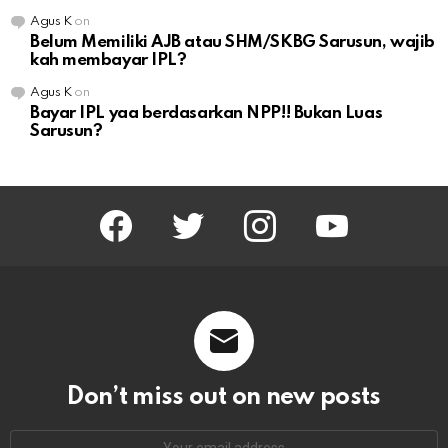
Agus K
on
Belum Memiliki AJB atau SHM/SKBG Sarusun, wajib
kah membayar IPL?
Agus K
on
Bayar IPL yaa berdasarkan NPP!! Bukan Luas
Sarusun?
facebook
twitter
instagram
youtube
Don’t miss out on new posts
Email