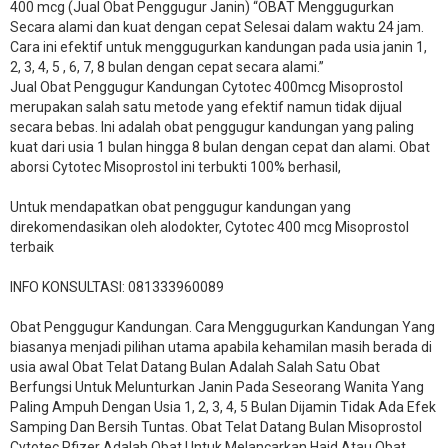
400 mcg (Jual Obat Penggugur Janin) “OBAT Menggugurkan
Secara alami dan kuat dengan cepat Selesai dalam waktu 24 jam.
Cara ini efektif untuk menggugurkan kandungan pada usia janin 1,
2, 3, 4, 5 , 6, 7, 8 bulan dengan cepat secara alami.”
Jual Obat Penggugur Kandungan Cytotec 400mcg Misoprostol
merupakan salah satu metode yang efektif namun tidak dijual
secara bebas. Ini adalah obat penggugur kandungan yang paling
kuat dari usia 1 bulan hingga 8 bulan dengan cepat dan alami. Obat
aborsi Cytotec Misoprostol ini terbukti 100% berhasil,
Untuk mendapatkan obat penggugur kandungan yang
direkomendasikan oleh alodokter, Cytotec 400 mcg Misoprostol
terbaik
INFO KONSULTASI: 081333960089
​Obat Penggugur Kandungan. Cara Menggugurkan Kandungan Yang
biasanya menjadi pilihan utama apabila kehamilan masih berada di
usia awal Obat Telat Datang Bulan Adalah Salah Satu Obat
Berfungsi Untuk Melunturkan Janin Pada Seseorang Wanita Yang
Paling Ampuh Dengan Usia 1, 2, 3, 4, 5 Bulan Dijamin Tidak Ada Efek
Samping Dan Bersih Tuntas. Obat Telat Datang Bulan Misoprostol
Cytotec Pfizer Adalah Obat Untuk Melancarkan Haid Atau Obat