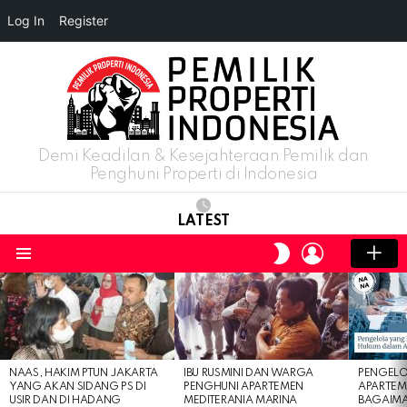
Log In
Register
Demi Keadilan & Kesejahteraan Pemilik dan
Penghuni Properti di Indonesia
LATEST
LOGIN
SWITCH
SKIN
Menu
LATEST
STORIES
NAAS, HAKIM PTUN JAKARTA
IBU RUSMINI DAN WARGA
PENGELO
YANG AKAN SIDANG PS DI
PENGHUNI APARTEMEN
APARTEM
USIR DAN DI HADANG
MEDITERANIA MARINA
BAGAIM