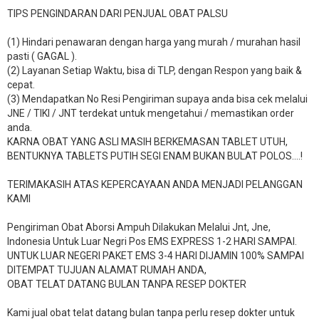
TIPS PENGINDARAN DARI PENJUAL OBAT PALSU
(1) Hindari penawaran dengan harga yang murah / murahan hasil
pasti ( GAGAL ).
(2) Layanan Setiap Waktu, bisa di TLP, dengan Respon yang baik &
cepat.
(3) Mendapatkan No Resi Pengiriman supaya anda bisa cek melalui
JNE / TIKI / JNT terdekat untuk mengetahui / memastikan order
anda.
KARNA OBAT YANG ASLI MASIH BERKEMASAN TABLET UTUH,
BENTUKNYA TABLETS PUTIH SEGI ENAM BUKAN BULAT POLOS….!
TERIMAKASIH ATAS KEPERCAYAAN ANDA MENJADI PELANGGAN
KAMI
Pengiriman Obat Aborsi Ampuh Dilakukan Melalui Jnt, Jne,
Indonesia Untuk Luar Negri Pos EMS EXPRESS 1-2 HARI SAMPAI.
UNTUK LUAR NEGERI PAKET EMS 3-4 HARI DIJAMIN 100% SAMPAI
DITEMPAT TUJUAN ALAMAT RUMAH ANDA,
OBAT TELAT DATANG BULAN TANPA RESEP DOKTER
Kami jual obat telat datang bulan tanpa perlu resep dokter untuk