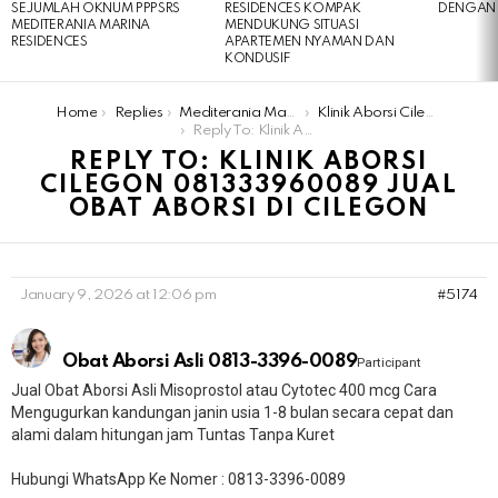
SEJUMLAH OKNUM PPPSRS
RESIDENCES KOMPAK
DENGAN 
MEDITERANIA MARINA
MENDUKUNG SITUASI
RESIDENCES
APARTEMEN NYAMAN DAN
KONDUSIF
You are here:
Home
Replies
Mediterania Marina Residences
Klinik Aborsi Cilegon 081333960089 Jual Obat Aborsi Di Cilegon
Reply To: Klinik Aborsi Cilegon 081333960089 Jual Obat Aborsi Di Cilegon
REPLY TO: KLINIK ABORSI
CILEGON 081333960089 JUAL
OBAT ABORSI DI CILEGON
January 9, 2026 at 12:06 pm
#5174
Obat Aborsi Asli 0813-3396-0089
Participant
Jual Obat Aborsi Asli Misoprostol atau Cytotec 400 mcg Cara
Mengugurkan kandungan janin usia 1-8 bulan secara cepat dan
alami dalam hitungan jam Tuntas Tanpa Kuret
Hubungi WhatsApp Ke Nomer : 0813-3396-0089​