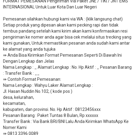
FORMAT PEMESANAN Pengiriman Via Paket JNE / TIKI / JNT EMS
INTERNASIONAL Untuk Luar Kota Dan Luar Negeri
Pemesanan silahkan hubungi kami via WA : (klik langsung chat)
Setiap produk yang dipesan akan kami pecking rapi dan tidak
tembus pandang setelah kami kirim akan kami konfirmasikan resi
pengiriman ke nomer anda agar bisa cek melalui situs trecking yang
kami gunakan, Untuk memastikan pesanan anda sudah kami antar
ke alamat yang anda tujuka
⇛ Anda Bisa Kirimkan Format Pemesanan Seperti Di Bawah Ini
Dengan Lengkap dan Jelas
Nama Lengkap : _ Alamat Lengkap : No. Hp Aktif : _ Pesanan Barang
: Transfer Bank : __
​⇛ Contoh Format Pemesanan:
Nama Lengkap : Wahyu Laker Alamat Lengkap :
Jl. Hasan Nuddin No.102, ( kode pos )
desa, kelurahan,
kecamatan,
kabupaten, dan provinsi. No. Hp Aktif : 08123456xxx
Pesanan Barang : Paket Tuntas 8 Bulan, Rp xxxxxx
​Transfer Bank : Via Bank BRI/BNI Lalu Anda Kirimkan WhatsApp Ke
Nomer Kami
⇛ 0813 3396 0089