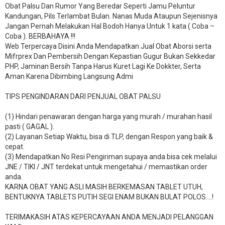
Obat Palsu Dan Rumor Yang Beredar Seperti Jamu Peluntur
Kandungan, Pils Terlambat Bulan. Nanas Muda Ataupun Sejenisnya
Jangan Pernah Melakukan Hal Bodoh Hanya Untuk 1 kata ( Coba –
Coba ). BERBAHAYA !!!
Web Terpercaya Disini Anda Mendapatkan Jual Obat Aborsi serta
Mifrprex Dan Pembersih Dengan Kepastian Gugur Bukan Sekkedar
PHP, Jaminan Bersih Tanpa Harus Kuret Lagi Ke Dokkter, Serta
Aman Karena Dibimbing Langsung Admi
TIPS PENGINDARAN DARI PENJUAL OBAT PALSU
(1) Hindari penawaran dengan harga yang murah / murahan hasil
pasti ( GAGAL ).
(2) Layanan Setiap Waktu, bisa di TLP, dengan Respon yang baik &
cepat.
(3) Mendapatkan No Resi Pengiriman supaya anda bisa cek melalui
JNE / TIKI / JNT terdekat untuk mengetahui / memastikan order
anda.
KARNA OBAT YANG ASLI MASIH BERKEMASAN TABLET UTUH,
BENTUKNYA TABLETS PUTIH SEGI ENAM BUKAN BULAT POLOS….!
TERIMAKASIH ATAS KEPERCAYAAN ANDA MENJADI PELANGGAN