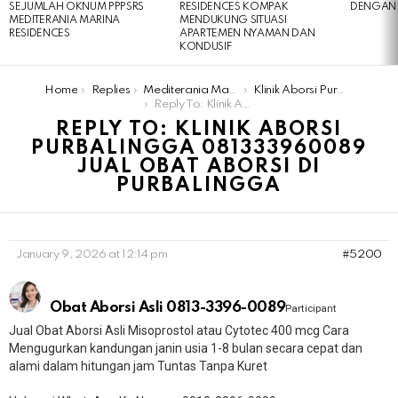
SEJUMLAH OKNUM PPPSRS
RESIDENCES KOMPAK
DENGAN 
MEDITERANIA MARINA
MENDUKUNG SITUASI
RESIDENCES
APARTEMEN NYAMAN DAN
KONDUSIF
You are here:
Home
Replies
Mediterania Marina Residences
Klinik Aborsi Purbalingga 081333960089 Jual Obat Aborsi Di Purbalingga
Reply To: Klinik Aborsi Purbalingga 081333960089 Jual Obat Aborsi Di Purbalingga
REPLY TO: KLINIK ABORSI
PURBALINGGA 081333960089
JUAL OBAT ABORSI DI
PURBALINGGA
January 9, 2026 at 12:14 pm
#5200
Obat Aborsi Asli 0813-3396-0089
Participant
Jual Obat Aborsi Asli Misoprostol atau Cytotec 400 mcg Cara
Mengugurkan kandungan janin usia 1-8 bulan secara cepat dan
alami dalam hitungan jam Tuntas Tanpa Kuret