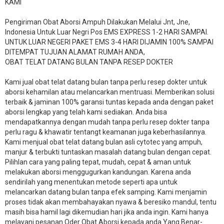
KAMI
Pengiriman Obat Aborsi Ampuh Dilakukan Melalui Jnt, Jne,
Indonesia Untuk Luar Negri Pos EMS EXPRESS 1-2 HARI SAMPAI.
UNTUK LUAR NEGERI PAKET EMS 3-4 HARI DIJAMIN 100% SAMPAI
DITEMPAT TUJUAN ALAMAT RUMAH ANDA,
OBAT TELAT DATANG BULAN TANPA RESEP DOKTER
Kami jual obat telat datang bulan tanpa perlu resep dokter untuk
aborsi kehamilan atau melancarkan mentruasi. Memberikan solusi
terbaik & jaminan 100% garansi tuntas kepada anda dengan paket
aborsi lengkap yang telah kami sediakan. Anda bisa
mendapatkannya dengan mudah tanpa perlu resep dokter tanpa
perlu ragu & khawatir tentangt keamanan juga keberhasilannya.
Kami menjual obat telat datang bulan asli cytotec yang ampuh,
manjur & terbukti tuntaskan masalah datang bulan dengan cepat.
Pilihlan cara yang paling tepat, mudah, cepat & aman untuk
melakukan aborsi menggugurkan kandungan. Karena anda
sendirilah yang menentukan metode seperti apa untuk
melancarkan datang bulan tanpa efek samping. Kami menjamin
proses tidak akan membahayakan nyawa & beresiko mandul, tentu
masih bisa hamil lagi dikemudian hari jika anda ingin. Kami hanya
melayani pesanan Oder Obat Aborsi kepada anda Yang Benar-