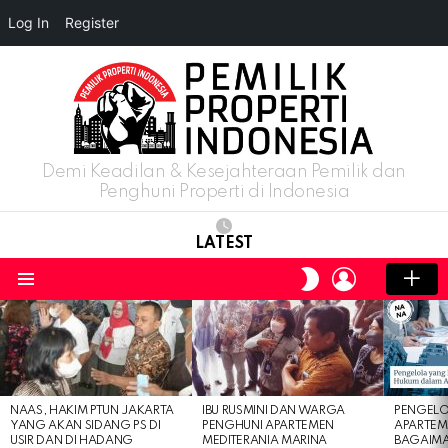
Log In
Register
Demi Keadilan & Kesejahteraan Pemilik dan
Penghuni Properti di Indonesia
LATEST
LOGIN
SWITCH
SKIN
Menu
LATEST
STORIES
NAAS, HAKIM PTUN JAKARTA
IBU RUSMINI DAN WARGA
PENGELO
YANG AKAN SIDANG PS DI
PENGHUNI APARTEMEN
APARTEM
USIR DAN DI HADANG
MEDITERANIA MARINA
BAGAIM