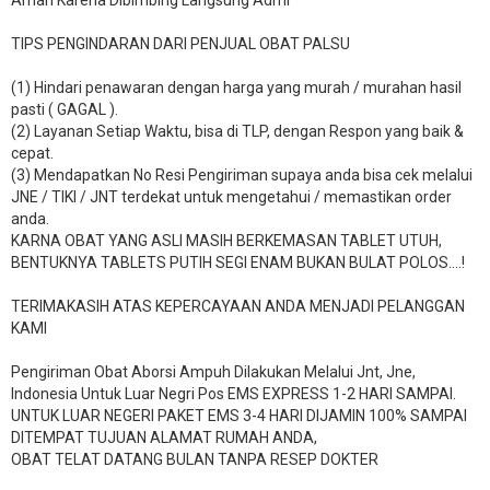
Aman Karena Dibimbing Langsung Admi
TIPS PENGINDARAN DARI PENJUAL OBAT PALSU
(1) Hindari penawaran dengan harga yang murah / murahan hasil
pasti ( GAGAL ).
(2) Layanan Setiap Waktu, bisa di TLP, dengan Respon yang baik &
cepat.
(3) Mendapatkan No Resi Pengiriman supaya anda bisa cek melalui
JNE / TIKI / JNT terdekat untuk mengetahui / memastikan order
anda.
KARNA OBAT YANG ASLI MASIH BERKEMASAN TABLET UTUH,
BENTUKNYA TABLETS PUTIH SEGI ENAM BUKAN BULAT POLOS….!
TERIMAKASIH ATAS KEPERCAYAAN ANDA MENJADI PELANGGAN
KAMI
Pengiriman Obat Aborsi Ampuh Dilakukan Melalui Jnt, Jne,
Indonesia Untuk Luar Negri Pos EMS EXPRESS 1-2 HARI SAMPAI.
UNTUK LUAR NEGERI PAKET EMS 3-4 HARI DIJAMIN 100% SAMPAI
DITEMPAT TUJUAN ALAMAT RUMAH ANDA,
OBAT TELAT DATANG BULAN TANPA RESEP DOKTER