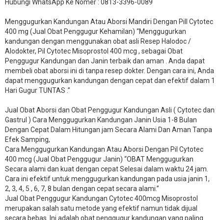
Hubungi WhatsApp Ke Nomer : 0813-3396-0089​
Menggugurkan Kandungan Atau Aborsi Mandiri Dengan Pill Cytotec
400 mg (Jual Obat Penggugur Kehamilan) “Menggugurkan
kandungan dengan menggunakan obat asli Resep Halodoc /
Alodokter, Pil Cytotec Misoprostol 400 mcg , sebagai Obat
Penggugur Kandungan dan Janin terbaik dan aman . Anda dapat
membeli obat aborsi ini di tanpa resep dokter. Dengan cara ini, Anda
dapat menggugurkan kandungan dengan cepat dan efektif dalam 1
Hari Gugur TUNTAS .”
Jual Obat Aborsi dan Obat Penggugur Kandungan Asli ( Cytotec dan
Gastrul ) Cara Menggugurkan Kandungan Janin Usia 1-8 Bulan
Dengan Cepat Dalam Hitungan jam Secara Alami Dan Aman Tanpa
Efek Samping,
Cara Menggugurkan Kandungan Atau Aborsi Dengan Pil Cytotec
400 mcg (Jual Obat Penggugur Janin) “OBAT Menggugurkan
Secara alami dan kuat dengan cepat Selesai dalam waktu 24 jam.
Cara ini efektif untuk menggugurkan kandungan pada usia janin 1,
2, 3, 4, 5 , 6, 7, 8 bulan dengan cepat secara alami.”
Jual Obat Penggugur Kandungan Cytotec 400mcg Misoprostol
merupakan salah satu metode yang efektif namun tidak dijual
secara bebas. Ini adalah obat penggugur kandungan yang paling