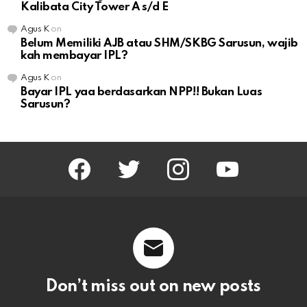
Kalibata City Tower A s/d E
Agus K
on
Belum Memiliki AJB atau SHM/SKBG Sarusun, wajib
kah membayar IPL?
Agus K
on
Bayar IPL yaa berdasarkan NPP!! Bukan Luas
Sarusun?
facebook
twitter
instagram
youtube
Don’t miss out on new posts