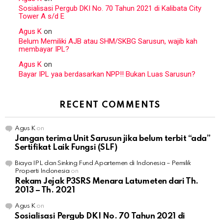
Sosialisasi Pergub DKI No. 70 Tahun 2021 di Kalibata City
Tower A s/d E
Agus K
on
Belum Memiliki AJB atau SHM/SKBG Sarusun, wajib kah
membayar IPL?
Agus K
on
Bayar IPL yaa berdasarkan NPP!! Bukan Luas Sarusun?
RECENT COMMENTS
Agus K
on
Jangan terima Unit Sarusun jika belum terbit “ada”
Sertifikat Laik Fungsi (SLF)
Biaya IPL dan Sinking Fund Apartemen di Indonesia – Pemilik
Properti Indonesia
on
Rekam Jejak P3SRS Menara Latumeten dari Th.
2013 – Th. 2021
Agus K
on
Sosialisasi Pergub DKI No. 70 Tahun 2021 di