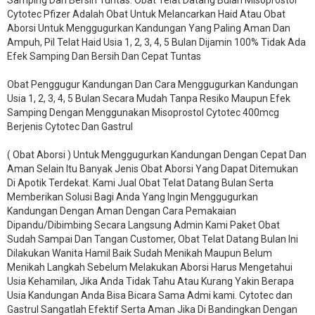
Samping Dan Bersih Tuntas. Obat Telat Datang Bulan Misoprostol
Cytotec Pfizer Adalah Obat Untuk Melancarkan Haid Atau Obat
Aborsi Untuk Menggugurkan Kandungan Yang Paling Aman Dan
Ampuh, Pil Telat Haid Usia 1, 2, 3, 4, 5 Bulan Dijamin 100% Tidak Ada
Efek Samping Dan Bersih Dan Cepat Tuntas
Obat Penggugur Kandungan Dan Cara Menggugurkan Kandungan
Usia 1, 2, 3, 4, 5 Bulan Secara Mudah Tanpa Resiko Maupun Efek
Samping Dengan Menggunakan Misoprostol Cytotec 400mcg
Berjenis Cytotec Dan Gastrul
( Obat Aborsi ) Untuk Menggugurkan Kandungan Dengan Cepat Dan
Aman Selain Itu Banyak Jenis Obat Aborsi Yang Dapat Ditemukan
Di Apotik Terdekat. Kami Jual Obat Telat Datang Bulan Serta
Memberikan Solusi Bagi Anda Yang Ingin Menggugurkan
Kandungan Dengan Aman Dengan Cara Pemakaian
Dipandu/Dibimbing Secara Langsung Admin Kami Paket Obat
Sudah Sampai Dan Tangan Customer, Obat Telat Datang Bulan Ini
Dilakukan Wanita Hamil Baik Sudah Menikah Maupun Belum
Menikah Langkah Sebelum Melakukan Aborsi Harus Mengetahui
Usia Kehamilan, Jika Anda Tidak Tahu Atau Kurang Yakin Berapa
Usia Kandungan Anda Bisa Bicara Sama Admi kami. Cytotec dan
Gastrul Sangatlah Efektif Serta Aman Jika Di Bandingkan Dengan