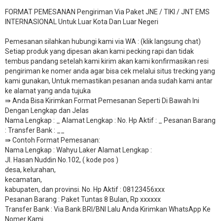
FORMAT PEMESANAN Pengiriman Via Paket JNE / TIKI / JNT EMS
INTERNASIONAL Untuk Luar Kota Dan Luar Negeri
Pemesanan silahkan hubungi kami via WA : (klik langsung chat)
Setiap produk yang dipesan akan kami pecking rapi dan tidak
tembus pandang setelah kami kirim akan kami konfirmasikan resi
pengiriman ke nomer anda agar bisa cek melalui situs trecking yang
kami gunakan, Untuk memastikan pesanan anda sudah kami antar
ke alamat yang anda tujuka
⇛ Anda Bisa Kirimkan Format Pemesanan Seperti Di Bawah Ini
Dengan Lengkap dan Jelas
Nama Lengkap : _ Alamat Lengkap : No. Hp Aktif : _ Pesanan Barang
: Transfer Bank : __
​⇛ Contoh Format Pemesanan:
Nama Lengkap : Wahyu Laker Alamat Lengkap :
Jl. Hasan Nuddin No.102, ( kode pos )
desa, kelurahan,
kecamatan,
kabupaten, dan provinsi. No. Hp Aktif : 08123456xxx
Pesanan Barang : Paket Tuntas 8 Bulan, Rp xxxxxx
​Transfer Bank : Via Bank BRI/BNI Lalu Anda Kirimkan WhatsApp Ke
Nomer Kami