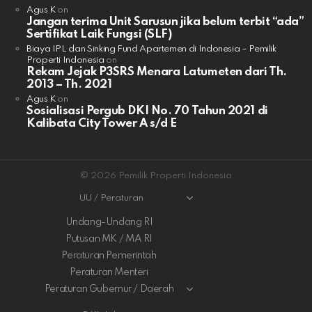
Agus K
on
Jangan terima Unit Sarusun jika belum terbit “ada”
Sertifikat Laik Fungsi (SLF)
Biaya IPL dan Sinking Fund Apartemen di Indonesia – Pemilik
Properti Indonesia
on
Rekam Jejak P3SRS Menara Latumeten dari Th.
2013 – Th. 2021
Agus K
on
Sosialisasi Pergub DKI No. 70 Tahun 2021 di
Kalibata City Tower A s/d E
© 2026 Pemilik Properti Indonesia
UU / Peraturan
Undang-Undang RI
Putusan MK / MA RI
Peraturan Pemerintah
Peraturan Menteri
Peraturan Gubernur / Daerah