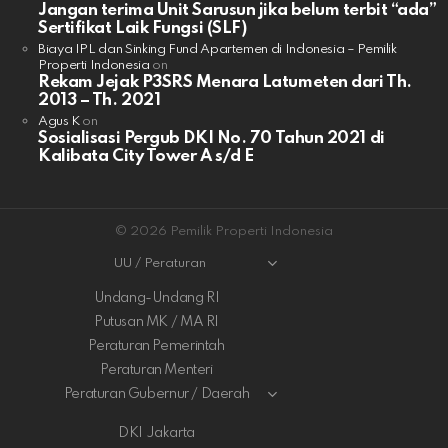
Jangan terima Unit Sarusun jika belum terbit “ada”
Sertifikat Laik Fungsi (SLF)
Biaya IPL dan Sinking Fund Apartemen di Indonesia – Pemilik
Properti Indonesia
on
Rekam Jejak P3SRS Menara Latumeten dari Th.
2013 – Th. 2021
Agus K
on
Sosialisasi Pergub DKI No. 70 Tahun 2021 di
Kalibata City Tower A s/d E
© 2026 Pemilik Properti Indonesia
UU / Peraturan
Undang-Undang RI
Putusan MK / MA RI
Peraturan Pemerintah
Peraturan Menteri
Peraturan Gubernur / Daerah
DKI Jakarta