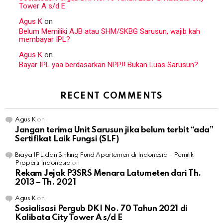
Tower A s/d E
Agus K
on
Belum Memiliki AJB atau SHM/SKBG Sarusun, wajib kah
membayar IPL?
Agus K
on
Bayar IPL yaa berdasarkan NPP!! Bukan Luas Sarusun?
RECENT COMMENTS
Agus K
on
Jangan terima Unit Sarusun jika belum terbit “ada”
Sertifikat Laik Fungsi (SLF)
Biaya IPL dan Sinking Fund Apartemen di Indonesia – Pemilik
Properti Indonesia
on
Rekam Jejak P3SRS Menara Latumeten dari Th.
2013 – Th. 2021
Agus K
on
Sosialisasi Pergub DKI No. 70 Tahun 2021 di
Kalibata City Tower A s/d E