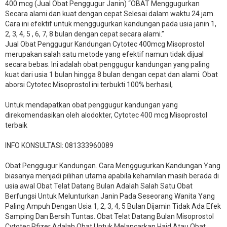
400 mcg (Jual Obat Penggugur Janin) “OBAT Menggugurkan
Secara alami dan kuat dengan cepat Selesai dalam waktu 24 jam.
Cara ini efektif untuk menggugurkan kandungan pada usia janin 1,
2, 3, 4, 5 , 6, 7, 8 bulan dengan cepat secara alami.”
Jual Obat Penggugur Kandungan Cytotec 400mcg Misoprostol
merupakan salah satu metode yang efektif namun tidak dijual
secara bebas. Ini adalah obat penggugur kandungan yang paling
kuat dari usia 1 bulan hingga 8 bulan dengan cepat dan alami. Obat
aborsi Cytotec Misoprostol ini terbukti 100% berhasil,
Untuk mendapatkan obat penggugur kandungan yang
direkomendasikan oleh alodokter, Cytotec 400 mcg Misoprostol
terbaik
INFO KONSULTASI: 081333960089
​Obat Penggugur Kandungan. Cara Menggugurkan Kandungan Yang
biasanya menjadi pilihan utama apabila kehamilan masih berada di
usia awal Obat Telat Datang Bulan Adalah Salah Satu Obat
Berfungsi Untuk Melunturkan Janin Pada Seseorang Wanita Yang
Paling Ampuh Dengan Usia 1, 2, 3, 4, 5 Bulan Dijamin Tidak Ada Efek
Samping Dan Bersih Tuntas. Obat Telat Datang Bulan Misoprostol
Cytotec Pfizer Adalah Obat Untuk Melancarkan Haid Atau Obat