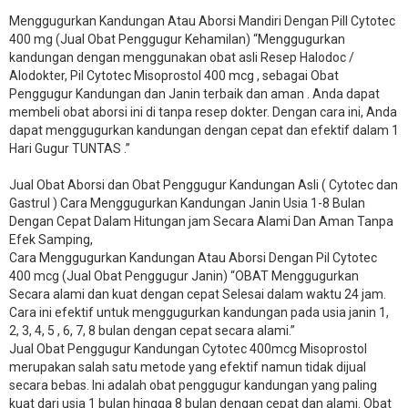
Menggugurkan Kandungan Atau Aborsi Mandiri Dengan Pill Cytotec
400 mg (Jual Obat Penggugur Kehamilan) “Menggugurkan
kandungan dengan menggunakan obat asli Resep Halodoc /
Alodokter, Pil Cytotec Misoprostol 400 mcg , sebagai Obat
Penggugur Kandungan dan Janin terbaik dan aman . Anda dapat
membeli obat aborsi ini di tanpa resep dokter. Dengan cara ini, Anda
dapat menggugurkan kandungan dengan cepat dan efektif dalam 1
Hari Gugur TUNTAS .”
Jual Obat Aborsi dan Obat Penggugur Kandungan Asli ( Cytotec dan
Gastrul ) Cara Menggugurkan Kandungan Janin Usia 1-8 Bulan
Dengan Cepat Dalam Hitungan jam Secara Alami Dan Aman Tanpa
Efek Samping,
Cara Menggugurkan Kandungan Atau Aborsi Dengan Pil Cytotec
400 mcg (Jual Obat Penggugur Janin) “OBAT Menggugurkan
Secara alami dan kuat dengan cepat Selesai dalam waktu 24 jam.
Cara ini efektif untuk menggugurkan kandungan pada usia janin 1,
2, 3, 4, 5 , 6, 7, 8 bulan dengan cepat secara alami.”
Jual Obat Penggugur Kandungan Cytotec 400mcg Misoprostol
merupakan salah satu metode yang efektif namun tidak dijual
secara bebas. Ini adalah obat penggugur kandungan yang paling
kuat dari usia 1 bulan hingga 8 bulan dengan cepat dan alami. Obat