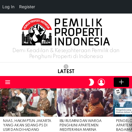
Log In
Register
Demi Keadilan & Kesejahteraan Pemilik dan
Penghuni Properti di Indonesia
LATEST
LOGIN
SWITCH
SKIN
Menu
LATEST
STORIES
NAAS, HAKIM PTUN JAKARTA
IBU RUSMINI DAN WARGA
PENGELO
YANG AKAN SIDANG PS DI
PENGHUNI APARTEMEN
APARTEM
USIR DAN DI HADANG
MEDITERANIA MARINA
BAGAIM