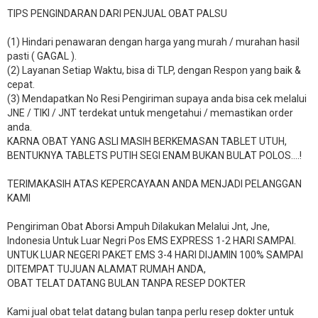
TIPS PENGINDARAN DARI PENJUAL OBAT PALSU
(1) Hindari penawaran dengan harga yang murah / murahan hasil
pasti ( GAGAL ).
(2) Layanan Setiap Waktu, bisa di TLP, dengan Respon yang baik &
cepat.
(3) Mendapatkan No Resi Pengiriman supaya anda bisa cek melalui
JNE / TIKI / JNT terdekat untuk mengetahui / memastikan order
anda.
KARNA OBAT YANG ASLI MASIH BERKEMASAN TABLET UTUH,
BENTUKNYA TABLETS PUTIH SEGI ENAM BUKAN BULAT POLOS….!
TERIMAKASIH ATAS KEPERCAYAAN ANDA MENJADI PELANGGAN
KAMI
Pengiriman Obat Aborsi Ampuh Dilakukan Melalui Jnt, Jne,
Indonesia Untuk Luar Negri Pos EMS EXPRESS 1-2 HARI SAMPAI.
UNTUK LUAR NEGERI PAKET EMS 3-4 HARI DIJAMIN 100% SAMPAI
DITEMPAT TUJUAN ALAMAT RUMAH ANDA,
OBAT TELAT DATANG BULAN TANPA RESEP DOKTER
Kami jual obat telat datang bulan tanpa perlu resep dokter untuk