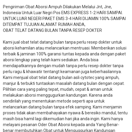
Pengiriman Obat Aborsi Ampuh Dilakukan Melalui Jnt, Jne,
Indonesia Untuk Luar Negri Pos EMS EXPRESS 1-2 HARI SAMPAI.
UNTUK LUAR NEGERI PAKET EMS 3-4 HARI DIJAMIN 100% SAMPAI
DITEMPAT TUJUAN ALAMAT RUMAH ANDA,
OBAT TELAT DATANG BULAN TANPA RESEP DOKTER
Kami jual obat telat datang bulan tanpa perlu resep dokter untuk
aborsi kehamilan atau melancarkan mentruasi. Memberikan solusi
terbaik & jaminan 100% garansi tuntas kepada anda dengan paket
aborsi lengkap yang telah kami sediakan. Anda bisa
mendapatkannya dengan mudah tanpa perlu resep dokter tanpa
perlu ragu & khawatir tentangt keamanan juga keberhasilannya.
Kami menjual obat telat datang bulan asli cytotec yang ampuh,
manjur & terbukti tuntaskan masalah datang bulan dengan cepat.
Pilihlan cara yang paling tepat, mudah, cepat & aman untuk
melakukan aborsi menggugurkan kandungan. Karena anda
sendirilah yang menentukan metode seperti apa untuk
melancarkan datang bulan tanpa efek samping. Kami menjamin
proses tidak akan membahayakan nyawa & beresiko mandul, tentu
masih bisa hamil lagi dikemudian hari jika anda ingin. Kami hanya
melayani pesanan Oder Obat Aborsi kepada anda Yang Benar-
benar membutuhkan Obat untuk Menguggurkan Kandungan