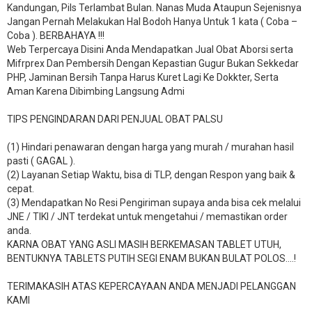
Kandungan, Pils Terlambat Bulan. Nanas Muda Ataupun Sejenisnya
Jangan Pernah Melakukan Hal Bodoh Hanya Untuk 1 kata ( Coba –
Coba ). BERBAHAYA !!!
Web Terpercaya Disini Anda Mendapatkan Jual Obat Aborsi serta
Mifrprex Dan Pembersih Dengan Kepastian Gugur Bukan Sekkedar
PHP, Jaminan Bersih Tanpa Harus Kuret Lagi Ke Dokkter, Serta
Aman Karena Dibimbing Langsung Admi
TIPS PENGINDARAN DARI PENJUAL OBAT PALSU
(1) Hindari penawaran dengan harga yang murah / murahan hasil
pasti ( GAGAL ).
(2) Layanan Setiap Waktu, bisa di TLP, dengan Respon yang baik &
cepat.
(3) Mendapatkan No Resi Pengiriman supaya anda bisa cek melalui
JNE / TIKI / JNT terdekat untuk mengetahui / memastikan order
anda.
KARNA OBAT YANG ASLI MASIH BERKEMASAN TABLET UTUH,
BENTUKNYA TABLETS PUTIH SEGI ENAM BUKAN BULAT POLOS….!
TERIMAKASIH ATAS KEPERCAYAAN ANDA MENJADI PELANGGAN
KAMI