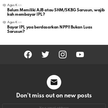
Agus K
on
Belum Memiliki AJB atau SHM/SKBG Sarusun, wajib
kah membayar IPL?
Agus K
on
Bayar IPL yaa berdasarkan NPP!! Bukan Luas
Sarusun?
facebook
twitter
instagram
youtube
Don’t miss out on new posts
Email