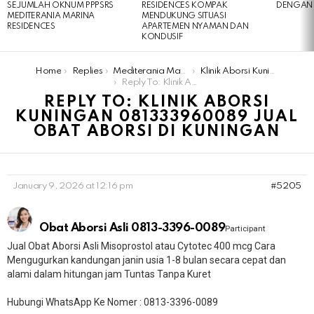
SEJUMLAH OKNUM PPPSRS
RESIDENCES KOMPAK
DENGAN 
MEDITERANIA MARINA
MENDUKUNG SITUASI
RESIDENCES
APARTEMEN NYAMAN DAN
KONDUSIF
You are here:
Home
Replies
Mediterania Marina Residences
Klinik Aborsi Kuningan 081333960089 Jual Obat Aborsi Di Kuningan
Reply To: Klinik Aborsi Kuningan 081333960089 Jual Obat Aborsi Di Kuningan
REPLY TO: KLINIK ABORSI
KUNINGAN 081333960089 JUAL
OBAT ABORSI DI KUNINGAN
January 9, 2026 at 12:16 pm
#5205
Obat Aborsi Asli 0813-3396-0089
Participant
Jual Obat Aborsi Asli Misoprostol atau Cytotec 400 mcg Cara
Mengugurkan kandungan janin usia 1-8 bulan secara cepat dan
alami dalam hitungan jam Tuntas Tanpa Kuret
Hubungi WhatsApp Ke Nomer : 0813-3396-0089​