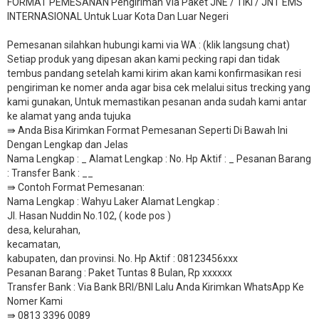
FORMAT PEMESANAN Pengiriman Via Paket JNE / TIKI / JNT EMS
INTERNASIONAL Untuk Luar Kota Dan Luar Negeri
Pemesanan silahkan hubungi kami via WA : (klik langsung chat)
Setiap produk yang dipesan akan kami pecking rapi dan tidak
tembus pandang setelah kami kirim akan kami konfirmasikan resi
pengiriman ke nomer anda agar bisa cek melalui situs trecking yang
kami gunakan, Untuk memastikan pesanan anda sudah kami antar
ke alamat yang anda tujuka
⇛ Anda Bisa Kirimkan Format Pemesanan Seperti Di Bawah Ini
Dengan Lengkap dan Jelas
Nama Lengkap : _ Alamat Lengkap : No. Hp Aktif : _ Pesanan Barang
: Transfer Bank : __
​⇛ Contoh Format Pemesanan:
Nama Lengkap : Wahyu Laker Alamat Lengkap :
Jl. Hasan Nuddin No.102, ( kode pos )
desa, kelurahan,
kecamatan,
kabupaten, dan provinsi. No. Hp Aktif : 08123456xxx
Pesanan Barang : Paket Tuntas 8 Bulan, Rp xxxxxx
​Transfer Bank : Via Bank BRI/BNI Lalu Anda Kirimkan WhatsApp Ke
Nomer Kami
⇛ 0813 3396 0089