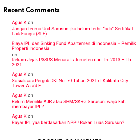
Recent Comments
Agus K
on
Jangan terima Unit Sarusun jika belum terbit “ada” Sertifikat
Laik Fungsi (SLF)
Biaya IPL dan Sinking Fund Apartemen di Indonesia – Pemilik
Properti Indonesia
on
Rekam Jejak P3SRS Menara Latumeten dari Th. 2013 – Th.
2021
Agus K
on
Sosialisasi Pergub DKI No. 70 Tahun 2021 di Kalibata City
Tower A s/d E
Agus K
on
Belum Memiliki AJB atau SHM/SKBG Sarusun, wajib kah
membayar IPL?
Agus K
on
Bayar IPL yaa berdasarkan NPP!! Bukan Luas Sarusun?