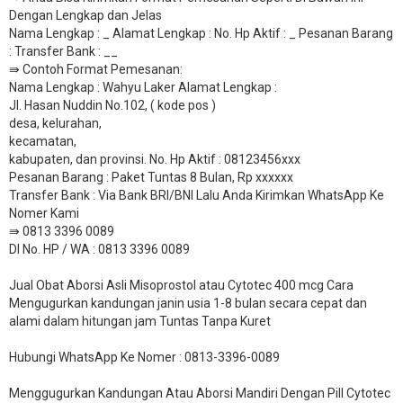
Dengan Lengkap dan Jelas
Nama Lengkap : _ Alamat Lengkap : No. Hp Aktif : _ Pesanan Barang
: Transfer Bank : __
​⇛ Contoh Format Pemesanan:
Nama Lengkap : Wahyu Laker Alamat Lengkap :
Jl. Hasan Nuddin No.102, ( kode pos )
desa, kelurahan,
kecamatan,
kabupaten, dan provinsi. No. Hp Aktif : 08123456xxx
Pesanan Barang : Paket Tuntas 8 Bulan, Rp xxxxxx
​Transfer Bank : Via Bank BRI/BNI Lalu Anda Kirimkan WhatsApp Ke
Nomer Kami
⇛ 0813 3396 0089
DI No. HP / WA : 0813 3396 0089
Jual Obat Aborsi Asli Misoprostol atau Cytotec 400 mcg Cara
Mengugurkan kandungan janin usia 1-8 bulan secara cepat dan
alami dalam hitungan jam Tuntas Tanpa Kuret
Hubungi WhatsApp Ke Nomer : 0813-3396-0089​
Menggugurkan Kandungan Atau Aborsi Mandiri Dengan Pill Cytotec