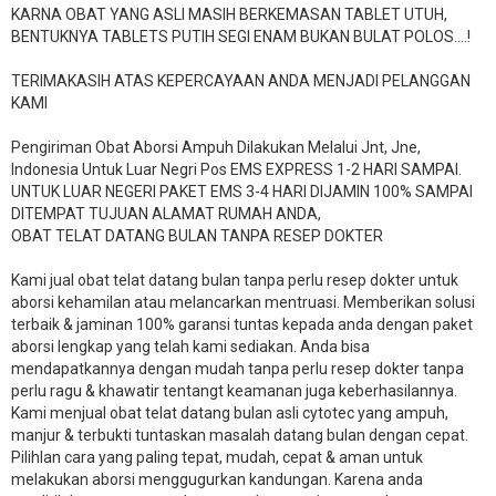
KARNA OBAT YANG ASLI MASIH BERKEMASAN TABLET UTUH,
BENTUKNYA TABLETS PUTIH SEGI ENAM BUKAN BULAT POLOS….!
TERIMAKASIH ATAS KEPERCAYAAN ANDA MENJADI PELANGGAN
KAMI
Pengiriman Obat Aborsi Ampuh Dilakukan Melalui Jnt, Jne,
Indonesia Untuk Luar Negri Pos EMS EXPRESS 1-2 HARI SAMPAI.
UNTUK LUAR NEGERI PAKET EMS 3-4 HARI DIJAMIN 100% SAMPAI
DITEMPAT TUJUAN ALAMAT RUMAH ANDA,
OBAT TELAT DATANG BULAN TANPA RESEP DOKTER
Kami jual obat telat datang bulan tanpa perlu resep dokter untuk
aborsi kehamilan atau melancarkan mentruasi. Memberikan solusi
terbaik & jaminan 100% garansi tuntas kepada anda dengan paket
aborsi lengkap yang telah kami sediakan. Anda bisa
mendapatkannya dengan mudah tanpa perlu resep dokter tanpa
perlu ragu & khawatir tentangt keamanan juga keberhasilannya.
Kami menjual obat telat datang bulan asli cytotec yang ampuh,
manjur & terbukti tuntaskan masalah datang bulan dengan cepat.
Pilihlan cara yang paling tepat, mudah, cepat & aman untuk
melakukan aborsi menggugurkan kandungan. Karena anda