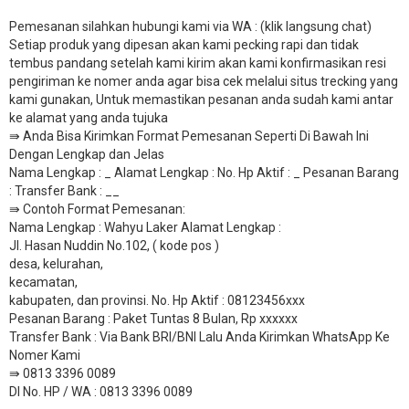
Pemesanan silahkan hubungi kami via WA : (klik langsung chat)
Setiap produk yang dipesan akan kami pecking rapi dan tidak
tembus pandang setelah kami kirim akan kami konfirmasikan resi
pengiriman ke nomer anda agar bisa cek melalui situs trecking yang
kami gunakan, Untuk memastikan pesanan anda sudah kami antar
ke alamat yang anda tujuka
⇛ Anda Bisa Kirimkan Format Pemesanan Seperti Di Bawah Ini
Dengan Lengkap dan Jelas
Nama Lengkap : _ Alamat Lengkap : No. Hp Aktif : _ Pesanan Barang
: Transfer Bank : __
​⇛ Contoh Format Pemesanan:
Nama Lengkap : Wahyu Laker Alamat Lengkap :
Jl. Hasan Nuddin No.102, ( kode pos )
desa, kelurahan,
kecamatan,
kabupaten, dan provinsi. No. Hp Aktif : 08123456xxx
Pesanan Barang : Paket Tuntas 8 Bulan, Rp xxxxxx
​Transfer Bank : Via Bank BRI/BNI Lalu Anda Kirimkan WhatsApp Ke
Nomer Kami
⇛ 0813 3396 0089
DI No. HP / WA : 0813 3396 0089