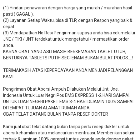
(1) Hindari penawaran dengan harga yang murah / murahan hasil
pasti ( GAGAL ).
(2) Layanan Setiap Waktu, bisa di TLP, dengan Respon yang baik &
cepat.
(3) Mendapatkan No Resi Pengiriman supaya anda bisa cek melalui
JNE / TIKI / JNT terdekat untuk mengetahui / memastikan order
anda.
KARNA OBAT YANG ASLI MASIH BERKEMASAN TABLET UTUH,
BENTUKNYA TABLETS PUTIH SEGI ENAM BUKAN BULAT POLOS….!
TERIMAKASIH ATAS KEPERCAYAAN ANDA MENJADI PELANGGAN
KAMI
Pengiriman Obat Aborsi Ampuh Dilakukan Melalui Jnt, Jne,
Indonesia Untuk Luar Negri Pos EMS EXPRESS 1-2 HARI SAMPAI.
UNTUK LUAR NEGERI PAKET EMS 3-4 HARI DIJAMIN 100% SAMPAI
DITEMPAT TUJUAN ALAMAT RUMAH ANDA,
OBAT TELAT DATANG BULAN TANPA RESEP DOKTER
Kami jual obat telat datang bulan tanpa perlu resep dokter untuk
aborsi kehamilan atau melancarkan mentruasi. Memberikan solusi
terbaik & jaminan 100% garansi tuntas kepada anda dengan paket