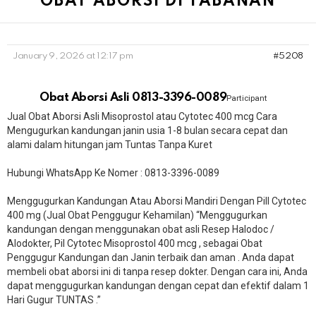
OBAT ABORSI DI TABANAN
January 9, 2026 at 12:17 pm
#5208
Obat Aborsi Asli 0813-3396-0089
Participant
Jual Obat Aborsi Asli Misoprostol atau Cytotec 400 mcg Cara
Mengugurkan kandungan janin usia 1-8 bulan secara cepat dan
alami dalam hitungan jam Tuntas Tanpa Kuret
Hubungi WhatsApp Ke Nomer : 0813-3396-0089​
Menggugurkan Kandungan Atau Aborsi Mandiri Dengan Pill Cytotec
400 mg (Jual Obat Penggugur Kehamilan) “Menggugurkan
kandungan dengan menggunakan obat asli Resep Halodoc /
Alodokter, Pil Cytotec Misoprostol 400 mcg , sebagai Obat
Penggugur Kandungan dan Janin terbaik dan aman . Anda dapat
membeli obat aborsi ini di tanpa resep dokter. Dengan cara ini, Anda
dapat menggugurkan kandungan dengan cepat dan efektif dalam 1
Hari Gugur TUNTAS .”