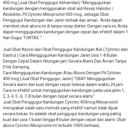
400 mg (Jual Obat Penggugur Kehamilan) “Menggugurkan
kandungan dengan menggunakan obat asli Resep Halodoc /
Alodokter, Pil Cytotec Misoprostol 400 mcg , sebagai Obat
Penggugur Kandungan dan Janin terbaik dan aman . Anda dapat
membeli obat aborsi ini di tanpa resep dokter. Dengan cara ini, Anda
dapat menggugurkan kandungan dengan cepat dan efektif dalam 1
Hari Gugur TUNTAS .”
Jual Obat Aborsi dan Obat Penggugur Kandungan Asli ( Cytotec dan
Gastrul ) Cara Menggugurkan Kandungan Janin Usia 1-8 Bulan
Dengan Cepat Dalam Hitungan jam Secara Alami Dan Aman Tanpa
Efek Samping,
Cara Menggugurkan Kandungan Atau Aborsi Dengan Pil Cytotec
400 mcg (Jual Obat Penggugur Janin) “OBAT Menggugurkan
Secara alami dan kuat dengan cepat Selesai dalam waktu 24 jam.
Cara ini efektif untuk menggugurkan kandungan pada usia janin 1,
2, 3, 4, 5 , 6, 7, 8 bulan dengan cepat secara alami.”
Jual Obat Penggugur Kandungan Cytotec 400mcg Misoprostol
merupakan salah satu metode yang efektif namun tidak dijual
secara bebas. Ini adalah obat penggugur kandungan yang paling
kuat dari usia 1 bulan hingga 8 bulan dengan cepat dan alami. Obat
aborsi Cytotec Misoprostol ini terbukti 100% berhasil,