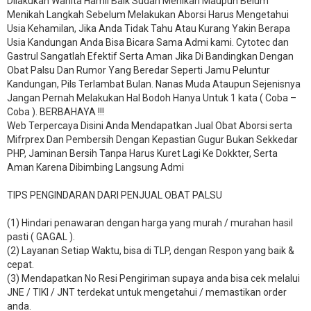
Dilakukan Wanita Hamil Baik Sudah Menikah Maupun Belum
Menikah Langkah Sebelum Melakukan Aborsi Harus Mengetahui
Usia Kehamilan, Jika Anda Tidak Tahu Atau Kurang Yakin Berapa
Usia Kandungan Anda Bisa Bicara Sama Admi kami. Cytotec dan
Gastrul Sangatlah Efektif Serta Aman Jika Di Bandingkan Dengan
Obat Palsu Dan Rumor Yang Beredar Seperti Jamu Peluntur
Kandungan, Pils Terlambat Bulan. Nanas Muda Ataupun Sejenisnya
Jangan Pernah Melakukan Hal Bodoh Hanya Untuk 1 kata ( Coba –
Coba ). BERBAHAYA !!!
Web Terpercaya Disini Anda Mendapatkan Jual Obat Aborsi serta
Mifrprex Dan Pembersih Dengan Kepastian Gugur Bukan Sekkedar
PHP, Jaminan Bersih Tanpa Harus Kuret Lagi Ke Dokkter, Serta
Aman Karena Dibimbing Langsung Admi
TIPS PENGINDARAN DARI PENJUAL OBAT PALSU
(1) Hindari penawaran dengan harga yang murah / murahan hasil
pasti ( GAGAL ).
(2) Layanan Setiap Waktu, bisa di TLP, dengan Respon yang baik &
cepat.
(3) Mendapatkan No Resi Pengiriman supaya anda bisa cek melalui
JNE / TIKI / JNT terdekat untuk mengetahui / memastikan order
anda.