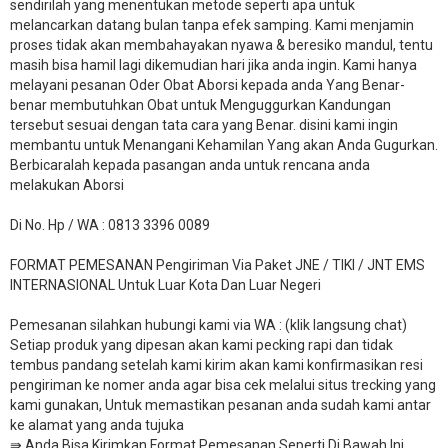
sendirilah yang menentukan metode seperti apa untuk
melancarkan datang bulan tanpa efek samping. Kami menjamin
proses tidak akan membahayakan nyawa & beresiko mandul, tentu
masih bisa hamil lagi dikemudian hari jika anda ingin. Kami hanya
melayani pesanan Oder Obat Aborsi kepada anda Yang Benar-
benar membutuhkan Obat untuk Menguggurkan Kandungan
tersebut sesuai dengan tata cara yang Benar. disini kami ingin
membantu untuk Menangani Kehamilan Yang akan Anda Gugurkan.
Berbicaralah kepada pasangan anda untuk rencana anda
melakukan Aborsi
Di No. Hp / WA : 0813 3396 0089
FORMAT PEMESANAN Pengiriman Via Paket JNE / TIKI / JNT EMS
INTERNASIONAL Untuk Luar Kota Dan Luar Negeri
Pemesanan silahkan hubungi kami via WA : (klik langsung chat)
Setiap produk yang dipesan akan kami pecking rapi dan tidak
tembus pandang setelah kami kirim akan kami konfirmasikan resi
pengiriman ke nomer anda agar bisa cek melalui situs trecking yang
kami gunakan, Untuk memastikan pesanan anda sudah kami antar
ke alamat yang anda tujuka
⇛ Anda Bisa Kirimkan Format Pemesanan Seperti Di Bawah Ini