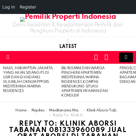
Log In
Register
Demi Keadilan & Kesejahteraan Pemilik dan
Penghuni Properti di Indonesia
LATEST
LOGIN
SWITCH
SKIN
Menu
NAAS, HAKIM PTUN JAKARTA
IBU RUSMINI DAN WARGA
PENGELO
LATEST
YANG AKAN SIDANG PS DI
PENGHUNI APARTEMEN
APARTEM
STORIES
USIR DAN DI HADANG
MEDITERANIA MARINA
BAGAIM
SEJUMLAH OKNUM PPPSRS
RESIDENCES KOMPAK
DENGAN 
MEDITERANIA MARINA
MENDUKUNG SITUASI
RESIDENCES
APARTEMEN NYAMAN DAN
KONDUSIF
You are here:
Home
Replies
Mediterania Marina Residences
Klinik Aborsi Tabanan 081333960089 Jual Obat Aborsi Di Tabanan
Reply To: Klinik Aborsi Tabanan 081333960089 Jual Obat Aborsi Di Tabanan
REPLY TO: KLINIK ABORSI
TABANAN 081333960089 JUAL