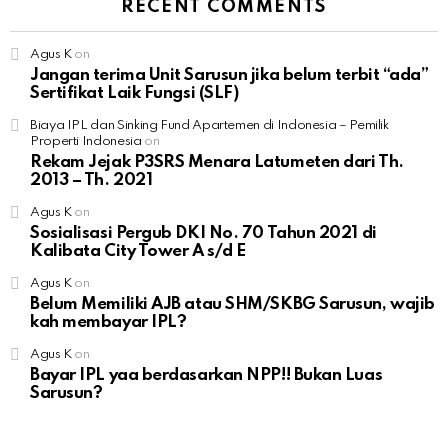
RECENT COMMENTS
Agus K
on
Jangan terima Unit Sarusun jika belum terbit “ada”
Sertifikat Laik Fungsi (SLF)
Biaya IPL dan Sinking Fund Apartemen di Indonesia – Pemilik
Properti Indonesia
on
Rekam Jejak P3SRS Menara Latumeten dari Th.
2013 – Th. 2021
Agus K
on
Sosialisasi Pergub DKI No. 70 Tahun 2021 di
Kalibata City Tower A s/d E
Agus K
on
Belum Memiliki AJB atau SHM/SKBG Sarusun, wajib
kah membayar IPL?
Agus K
on
Bayar IPL yaa berdasarkan NPP!! Bukan Luas
Sarusun?