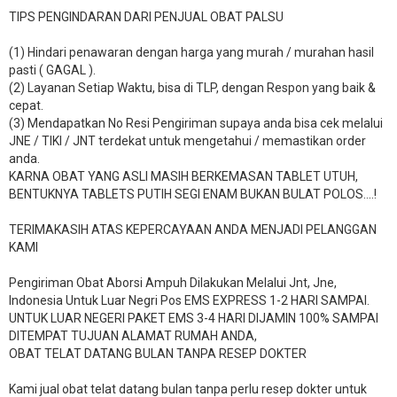
TIPS PENGINDARAN DARI PENJUAL OBAT PALSU
(1) Hindari penawaran dengan harga yang murah / murahan hasil
pasti ( GAGAL ).
(2) Layanan Setiap Waktu, bisa di TLP, dengan Respon yang baik &
cepat.
(3) Mendapatkan No Resi Pengiriman supaya anda bisa cek melalui
JNE / TIKI / JNT terdekat untuk mengetahui / memastikan order
anda.
KARNA OBAT YANG ASLI MASIH BERKEMASAN TABLET UTUH,
BENTUKNYA TABLETS PUTIH SEGI ENAM BUKAN BULAT POLOS….!
TERIMAKASIH ATAS KEPERCAYAAN ANDA MENJADI PELANGGAN
KAMI
Pengiriman Obat Aborsi Ampuh Dilakukan Melalui Jnt, Jne,
Indonesia Untuk Luar Negri Pos EMS EXPRESS 1-2 HARI SAMPAI.
UNTUK LUAR NEGERI PAKET EMS 3-4 HARI DIJAMIN 100% SAMPAI
DITEMPAT TUJUAN ALAMAT RUMAH ANDA,
OBAT TELAT DATANG BULAN TANPA RESEP DOKTER
Kami jual obat telat datang bulan tanpa perlu resep dokter untuk