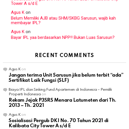
Tower A s/d E
Agus K
on
Belum Memiliki AJB atau SHM/SKBG Sarusun, wajib kah
membayar IPL?
Agus K
on
Bayar IPL yaa berdasarkan NPP!! Bukan Luas Sarusun?
RECENT COMMENTS
Agus K
on
Jangan terima Unit Sarusun jika belum terbit “ada”
Sertifikat Laik Fungsi (SLF)
Biaya IPL dan Sinking Fund Apartemen di Indonesia – Pemilik
Properti Indonesia
on
Rekam Jejak P3SRS Menara Latumeten dari Th.
2013 – Th. 2021
Agus K
on
Sosialisasi Pergub DKI No. 70 Tahun 2021 di
Kalibata City Tower A s/d E