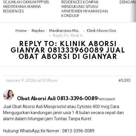
SEJUMLAH OKNUM PPPSRS
RESIDENCES KOMPAK
DENGAN 
MEDITERANIA MARINA
MENDUKUNG SITUASI
RESIDENCES
APARTEMEN NYAMAN DAN
KONDUSIF
You are here:
Home
Replies
Mediterania Marina Residences
Klinik Aborsi Gianyar 081333960089 Jual Obat Aborsi Di Gianyar
Reply To: Klinik Aborsi Gianyar 081333960089 Jual Obat Aborsi Di Gianyar
REPLY TO: KLINIK ABORSI
GIANYAR 081333960089 JUAL
OBAT ABORSI DI GIANYAR
January 9, 2026 at 12:18 pm
#5210
Obat Aborsi Asli 0813-3396-0089
Participant
Jual Obat Aborsi Asli Misoprostol atau Cytotec 400 mcg Cara
Mengugurkan kandungan janin usia 1-8 bulan secara cepat dan
alami dalam hitungan jam Tuntas Tanpa Kuret
Hubungi WhatsApp Ke Nomer : 0813-3396-0089​