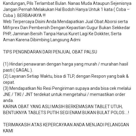
Kandungan, Pils Terlambat Bulan. Nanas Muda Ataupun Sejenisnya
Jangan Pernah Melakukan Hal Bodoh Hanya Untuk 1 kata ( Coba –
Coba ). BERBAHAYA !!!
Web Terpercaya Disini Anda Mendapatkan Jual Obat Aborsi serta
Mifrprex Dan Pembersih Dengan Kepastian Gugur Bukan Sekkedar
PHP, Jaminan Bersih Tanpa Harus Kuret Lagi Ke Dokkter, Serta
Aman Karena Dibimbing Langsung Admi
TIPS PENGINDARAN DARI PENJUAL OBAT PALSU
(1) Hindari penawaran dengan harga yang murah / murahan hasil
pasti ( GAGAL ).
(2) Layanan Setiap Waktu, bisa di TLP, dengan Respon yang baik &
cepat.
(3) Mendapatkan No Resi Pengiriman supaya anda bisa cek melalui
JNE / TIKI / JNT terdekat untuk mengetahui / memastikan order
anda.
KARNA OBAT YANG ASLI MASIH BERKEMASAN TABLET UTUH,
BENTUKNYA TABLETS PUTIH SEGI ENAM BUKAN BULAT POLOS….!
TERIMAKASIH ATAS KEPERCAYAAN ANDA MENJADI PELANGGAN
KAMI