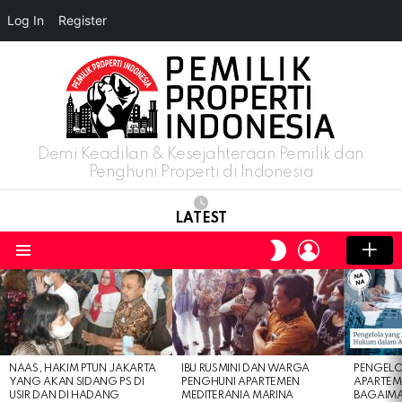
Log In
Register
Demi Keadilan & Kesejahteraan Pemilik dan
Penghuni Properti di Indonesia
LATEST
LOGIN
SWITCH
SKIN
Menu
LATEST
STORIES
NAAS, HAKIM PTUN JAKARTA
IBU RUSMINI DAN WARGA
PENGELO
YANG AKAN SIDANG PS DI
PENGHUNI APARTEMEN
APARTEM
USIR DAN DI HADANG
MEDITERANIA MARINA
BAGAIM