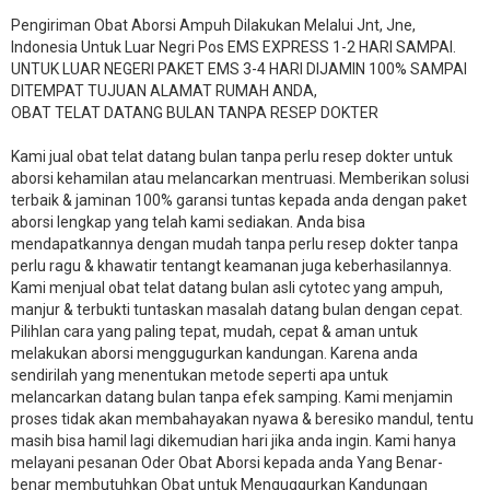
Pengiriman Obat Aborsi Ampuh Dilakukan Melalui Jnt, Jne,
Indonesia Untuk Luar Negri Pos EMS EXPRESS 1-2 HARI SAMPAI.
UNTUK LUAR NEGERI PAKET EMS 3-4 HARI DIJAMIN 100% SAMPAI
DITEMPAT TUJUAN ALAMAT RUMAH ANDA,
OBAT TELAT DATANG BULAN TANPA RESEP DOKTER
Kami jual obat telat datang bulan tanpa perlu resep dokter untuk
aborsi kehamilan atau melancarkan mentruasi. Memberikan solusi
terbaik & jaminan 100% garansi tuntas kepada anda dengan paket
aborsi lengkap yang telah kami sediakan. Anda bisa
mendapatkannya dengan mudah tanpa perlu resep dokter tanpa
perlu ragu & khawatir tentangt keamanan juga keberhasilannya.
Kami menjual obat telat datang bulan asli cytotec yang ampuh,
manjur & terbukti tuntaskan masalah datang bulan dengan cepat.
Pilihlan cara yang paling tepat, mudah, cepat & aman untuk
melakukan aborsi menggugurkan kandungan. Karena anda
sendirilah yang menentukan metode seperti apa untuk
melancarkan datang bulan tanpa efek samping. Kami menjamin
proses tidak akan membahayakan nyawa & beresiko mandul, tentu
masih bisa hamil lagi dikemudian hari jika anda ingin. Kami hanya
melayani pesanan Oder Obat Aborsi kepada anda Yang Benar-
benar membutuhkan Obat untuk Menguggurkan Kandungan