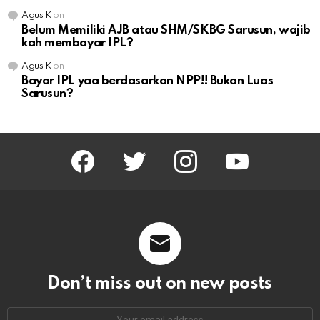
Agus K
on
Belum Memiliki AJB atau SHM/SKBG Sarusun, wajib
kah membayar IPL?
Agus K
on
Bayar IPL yaa berdasarkan NPP!! Bukan Luas
Sarusun?
facebook
twitter
instagram
youtube
Don’t miss out on new posts
Email