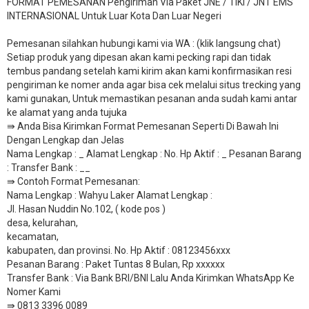
FORMAT PEMESANAN Pengiriman Via Paket JNE / TIKI / JNT EMS
INTERNASIONAL Untuk Luar Kota Dan Luar Negeri
Pemesanan silahkan hubungi kami via WA : (klik langsung chat)
Setiap produk yang dipesan akan kami pecking rapi dan tidak
tembus pandang setelah kami kirim akan kami konfirmasikan resi
pengiriman ke nomer anda agar bisa cek melalui situs trecking yang
kami gunakan, Untuk memastikan pesanan anda sudah kami antar
ke alamat yang anda tujuka
⇛ Anda Bisa Kirimkan Format Pemesanan Seperti Di Bawah Ini
Dengan Lengkap dan Jelas
Nama Lengkap : _ Alamat Lengkap : No. Hp Aktif : _ Pesanan Barang
: Transfer Bank : __
​⇛ Contoh Format Pemesanan:
Nama Lengkap : Wahyu Laker Alamat Lengkap :
Jl. Hasan Nuddin No.102, ( kode pos )
desa, kelurahan,
kecamatan,
kabupaten, dan provinsi. No. Hp Aktif : 08123456xxx
Pesanan Barang : Paket Tuntas 8 Bulan, Rp xxxxxx
​Transfer Bank : Via Bank BRI/BNI Lalu Anda Kirimkan WhatsApp Ke
Nomer Kami
⇛ 0813 3396 0089