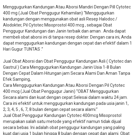
Menggugurkan Kandungan Atau Aborsi Mandiri Dengan Pill Cytotec
400 mg (Jual Obat Penggugur Kehamilan) “Menggugurkan
kandungan dengan menggunakan obat asli Resep Halodoc /
Alodokter, Pil Cytotec Misoprostol 400 mcg , sebagai Obat
Penggugur Kandungan dan Janin terbaik dan aman . Anda dapat
membeli obat aborsi ini di tanpa resep dokter. Dengan cara ini, Anda
dapat menggugurkan kandungan dengan cepat dan efektif dalam 1
Hari Gugur TUNTAS .”
Jual Obat Aborsi dan Obat Penggugur Kandungan Asli ( Cytotec dan
Gastrul ) Cara Menggugurkan Kandungan Janin Usia 1-8 Bulan
Dengan Cepat Dalam Hitungan jam Secara Alami Dan Aman Tanpa
Efek Samping,
Cara Menggugurkan Kandungan Atau Aborsi Dengan Pil Cytotec
400 mcg (Jual Obat Penggugur Janin) “OBAT Menggugurkan
Secara alami dan kuat dengan cepat Selesai dalam waktu 24 jam.
Cara ini efektif untuk menggugurkan kandungan pada usia janin 1,
2, 3, 4, 5 , 6, 7, 8 bulan dengan cepat secara alami.”
Jual Obat Penggugur Kandungan Cytotec 400mcg Misoprostol
merupakan salah satu metode yang efektif namun tidak dijual
secara bebas. Ini adalah obat penggugur kandungan yang paling
kuat dari usia 1 bulan hingga 8 bulan dengan cepat dan alami. Obat