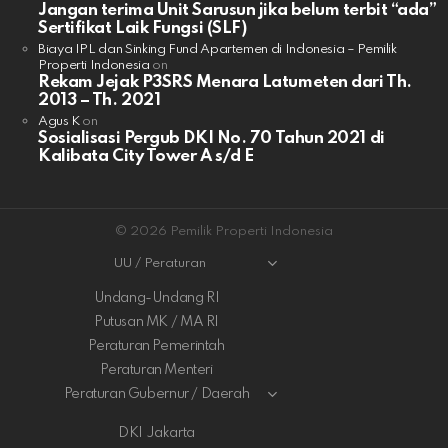
Jangan terima Unit Sarusun jika belum terbit “ada”
Sertifikat Laik Fungsi (SLF)
Biaya IPL dan Sinking Fund Apartemen di Indonesia – Pemilik
Properti Indonesia
on
Rekam Jejak P3SRS Menara Latumeten dari Th.
2013 – Th. 2021
Agus K
on
Sosialisasi Pergub DKI No. 70 Tahun 2021 di
Kalibata City Tower A s/d E
© 2026 Pemilik Properti Indonesia
UU / Peraturan
Undang-Undang RI
Putusan MK / MA RI
Peraturan Pemerintah
Peraturan Menteri
Peraturan Gubernur / Daerah
DKI Jakarta