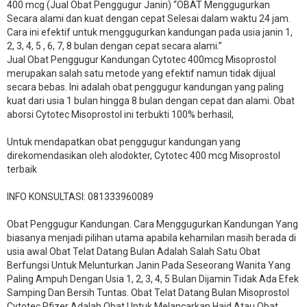
400 mcg (Jual Obat Penggugur Janin) “OBAT Menggugurkan
Secara alami dan kuat dengan cepat Selesai dalam waktu 24 jam.
Cara ini efektif untuk menggugurkan kandungan pada usia janin 1,
2, 3, 4, 5 , 6, 7, 8 bulan dengan cepat secara alami.”
Jual Obat Penggugur Kandungan Cytotec 400mcg Misoprostol
merupakan salah satu metode yang efektif namun tidak dijual
secara bebas. Ini adalah obat penggugur kandungan yang paling
kuat dari usia 1 bulan hingga 8 bulan dengan cepat dan alami. Obat
aborsi Cytotec Misoprostol ini terbukti 100% berhasil,
Untuk mendapatkan obat penggugur kandungan yang
direkomendasikan oleh alodokter, Cytotec 400 mcg Misoprostol
terbaik
INFO KONSULTASI: 081333960089
​Obat Penggugur Kandungan. Cara Menggugurkan Kandungan Yang
biasanya menjadi pilihan utama apabila kehamilan masih berada di
usia awal Obat Telat Datang Bulan Adalah Salah Satu Obat
Berfungsi Untuk Melunturkan Janin Pada Seseorang Wanita Yang
Paling Ampuh Dengan Usia 1, 2, 3, 4, 5 Bulan Dijamin Tidak Ada Efek
Samping Dan Bersih Tuntas. Obat Telat Datang Bulan Misoprostol
Cytotec Pfizer Adalah Obat Untuk Melancarkan Haid Atau Obat