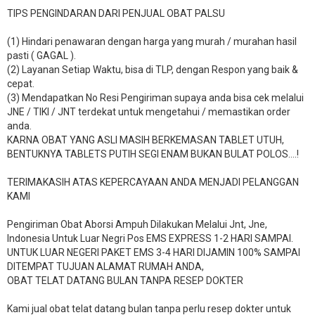
TIPS PENGINDARAN DARI PENJUAL OBAT PALSU
(1) Hindari penawaran dengan harga yang murah / murahan hasil
pasti ( GAGAL ).
(2) Layanan Setiap Waktu, bisa di TLP, dengan Respon yang baik &
cepat.
(3) Mendapatkan No Resi Pengiriman supaya anda bisa cek melalui
JNE / TIKI / JNT terdekat untuk mengetahui / memastikan order
anda.
KARNA OBAT YANG ASLI MASIH BERKEMASAN TABLET UTUH,
BENTUKNYA TABLETS PUTIH SEGI ENAM BUKAN BULAT POLOS….!
TERIMAKASIH ATAS KEPERCAYAAN ANDA MENJADI PELANGGAN
KAMI
Pengiriman Obat Aborsi Ampuh Dilakukan Melalui Jnt, Jne,
Indonesia Untuk Luar Negri Pos EMS EXPRESS 1-2 HARI SAMPAI.
UNTUK LUAR NEGERI PAKET EMS 3-4 HARI DIJAMIN 100% SAMPAI
DITEMPAT TUJUAN ALAMAT RUMAH ANDA,
OBAT TELAT DATANG BULAN TANPA RESEP DOKTER
Kami jual obat telat datang bulan tanpa perlu resep dokter untuk