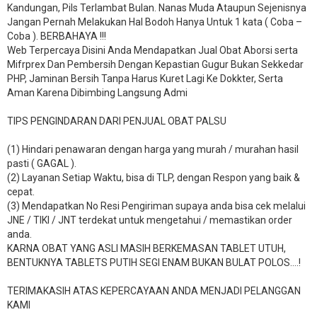
Kandungan, Pils Terlambat Bulan. Nanas Muda Ataupun Sejenisnya
Jangan Pernah Melakukan Hal Bodoh Hanya Untuk 1 kata ( Coba –
Coba ). BERBAHAYA !!!
Web Terpercaya Disini Anda Mendapatkan Jual Obat Aborsi serta
Mifrprex Dan Pembersih Dengan Kepastian Gugur Bukan Sekkedar
PHP, Jaminan Bersih Tanpa Harus Kuret Lagi Ke Dokkter, Serta
Aman Karena Dibimbing Langsung Admi
TIPS PENGINDARAN DARI PENJUAL OBAT PALSU
(1) Hindari penawaran dengan harga yang murah / murahan hasil
pasti ( GAGAL ).
(2) Layanan Setiap Waktu, bisa di TLP, dengan Respon yang baik &
cepat.
(3) Mendapatkan No Resi Pengiriman supaya anda bisa cek melalui
JNE / TIKI / JNT terdekat untuk mengetahui / memastikan order
anda.
KARNA OBAT YANG ASLI MASIH BERKEMASAN TABLET UTUH,
BENTUKNYA TABLETS PUTIH SEGI ENAM BUKAN BULAT POLOS….!
TERIMAKASIH ATAS KEPERCAYAAN ANDA MENJADI PELANGGAN
KAMI