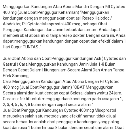
Menggugurkan Kandungan Atau Aborsi Mandiri Dengan Pill Cytotec
400 mg (Jual Obat Penggugur Kehamilan) “Menggugurkan
kandungan dengan menggunakan obat asli Resep Halodoc /
Alodokter, Pil Cytotec Misoprostol 400 mcg , sebagai Obat
Penggugur Kandungan dan Janin terbaik dan aman . Anda dapat
membeli obat aborsi ini di tanpa resep dokter. Dengan cara ini, Anda
dapat menggugurkan kandungan dengan cepat dan efektif dalam 1
Hari Gugur TUNTAS .”
Jual Obat Aborsi dan Obat Penggugur Kandungan Asli ( Cytotec dan
Gastrul ) Cara Menggugurkan Kandungan Janin Usia 1-8 Bulan
Dengan Cepat Dalam Hitungan jam Secara Alami Dan Aman Tanpa
Efek Samping,
Cara Menggugurkan Kandungan Atau Aborsi Dengan Pil Cytotec
400 mcg (Jual Obat Penggugur Janin) “OBAT Menggugurkan
Secara alami dan kuat dengan cepat Selesai dalam waktu 24 jam.
Cara ini efektif untuk menggugurkan kandungan pada usia janin 1,
2, 3, 4, 5 , 6, 7, 8 bulan dengan cepat secara alami.”
Jual Obat Penggugur Kandungan Cytotec 400mcg Misoprostol
merupakan salah satu metode yang efektif namun tidak dijual
secara bebas. Ini adalah obat penggugur kandungan yang paling
kuat dari usia 1 bulan hingga 8 bulan dengan cepat dan alami. Obat