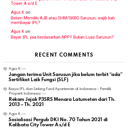
Tower A s/d E
Agus K
on
Belum Memiliki AJB atau SHM/SKBG Sarusun, wajib kah
membayar IPL?
Agus K
on
Bayar IPL yaa berdasarkan NPP!! Bukan Luas Sarusun?
RECENT COMMENTS
Agus K
on
Jangan terima Unit Sarusun jika belum terbit “ada”
Sertifikat Laik Fungsi (SLF)
Biaya IPL dan Sinking Fund Apartemen di Indonesia – Pemilik
Properti Indonesia
on
Rekam Jejak P3SRS Menara Latumeten dari Th.
2013 – Th. 2021
Agus K
on
Sosialisasi Pergub DKI No. 70 Tahun 2021 di
Kalibata City Tower A s/d E