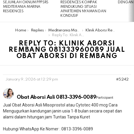
SEJUMLAH OKNUM PPPSRS
RESIDENCES KOMPAK
DENGAN 
MEDITERANIA MARINA
MENDUKUNG SITUASI
RESIDENCES
APARTEMEN NYAMAN DAN
KONDUSIF
You are here:
Home
Replies
Mediterania Marina Residences
Klinik Aborsi Rembang 081333960089 Jual Obat Aborsi Di Rembang
Reply To: Klinik Aborsi Rembang 081333960089 Jual Obat Aborsi Di Rembang
REPLY TO: KLINIK ABORSI
REMBANG 081333960089 JUAL
OBAT ABORSI DI REMBANG
January 9, 2026 at 12:29 pm
#5242
Obat Aborsi Asli 0813-3396-0089
Participant
Jual Obat Aborsi Asli Misoprostol atau Cytotec 400 mcg Cara
Mengugurkan kandungan janin usia 1-8 bulan secara cepat dan
alami dalam hitungan jam Tuntas Tanpa Kuret
Hubungi WhatsApp Ke Nomer : 0813-3396-0089​