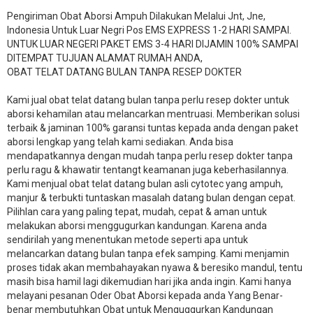
Pengiriman Obat Aborsi Ampuh Dilakukan Melalui Jnt, Jne,
Indonesia Untuk Luar Negri Pos EMS EXPRESS 1-2 HARI SAMPAI.
UNTUK LUAR NEGERI PAKET EMS 3-4 HARI DIJAMIN 100% SAMPAI
DITEMPAT TUJUAN ALAMAT RUMAH ANDA,
OBAT TELAT DATANG BULAN TANPA RESEP DOKTER
Kami jual obat telat datang bulan tanpa perlu resep dokter untuk
aborsi kehamilan atau melancarkan mentruasi. Memberikan solusi
terbaik & jaminan 100% garansi tuntas kepada anda dengan paket
aborsi lengkap yang telah kami sediakan. Anda bisa
mendapatkannya dengan mudah tanpa perlu resep dokter tanpa
perlu ragu & khawatir tentangt keamanan juga keberhasilannya.
Kami menjual obat telat datang bulan asli cytotec yang ampuh,
manjur & terbukti tuntaskan masalah datang bulan dengan cepat.
Pilihlan cara yang paling tepat, mudah, cepat & aman untuk
melakukan aborsi menggugurkan kandungan. Karena anda
sendirilah yang menentukan metode seperti apa untuk
melancarkan datang bulan tanpa efek samping. Kami menjamin
proses tidak akan membahayakan nyawa & beresiko mandul, tentu
masih bisa hamil lagi dikemudian hari jika anda ingin. Kami hanya
melayani pesanan Oder Obat Aborsi kepada anda Yang Benar-
benar membutuhkan Obat untuk Menguggurkan Kandungan