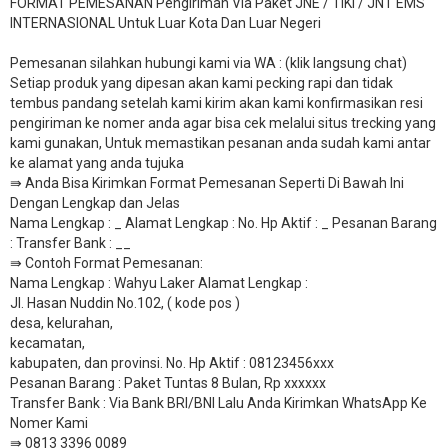
FORMAT PEMESANAN Pengiriman Via Paket JNE / TIKI / JNT EMS
INTERNASIONAL Untuk Luar Kota Dan Luar Negeri
Pemesanan silahkan hubungi kami via WA : (klik langsung chat)
Setiap produk yang dipesan akan kami pecking rapi dan tidak
tembus pandang setelah kami kirim akan kami konfirmasikan resi
pengiriman ke nomer anda agar bisa cek melalui situs trecking yang
kami gunakan, Untuk memastikan pesanan anda sudah kami antar
ke alamat yang anda tujuka
⇛ Anda Bisa Kirimkan Format Pemesanan Seperti Di Bawah Ini
Dengan Lengkap dan Jelas
Nama Lengkap : _ Alamat Lengkap : No. Hp Aktif : _ Pesanan Barang
: Transfer Bank : __
​⇛ Contoh Format Pemesanan:
Nama Lengkap : Wahyu Laker Alamat Lengkap :
Jl. Hasan Nuddin No.102, ( kode pos )
desa, kelurahan,
kecamatan,
kabupaten, dan provinsi. No. Hp Aktif : 08123456xxx
Pesanan Barang : Paket Tuntas 8 Bulan, Rp xxxxxx
​Transfer Bank : Via Bank BRI/BNI Lalu Anda Kirimkan WhatsApp Ke
Nomer Kami
⇛ 0813 3396 0089