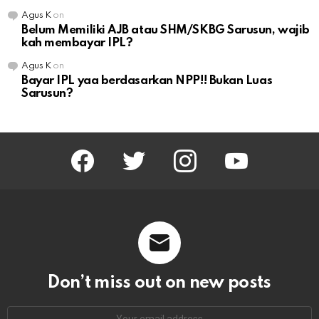
Agus K
on
Belum Memiliki AJB atau SHM/SKBG Sarusun, wajib
kah membayar IPL?
Agus K
on
Bayar IPL yaa berdasarkan NPP!! Bukan Luas
Sarusun?
facebook
twitter
instagram
youtube
Don’t miss out on new posts
Email