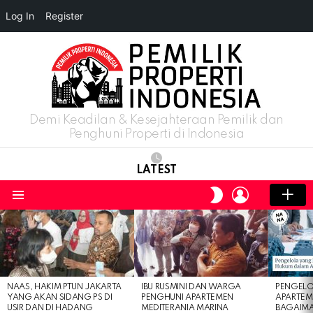
Log In
Register
Demi Keadilan & Kesejahteraan Pemilik dan
Penghuni Properti di Indonesia
LATEST
LOGIN
SWITCH
SKIN
Menu
LATEST
STORIES
NAAS, HAKIM PTUN JAKARTA
IBU RUSMINI DAN WARGA
PENGELO
YANG AKAN SIDANG PS DI
PENGHUNI APARTEMEN
APARTEM
USIR DAN DI HADANG
MEDITERANIA MARINA
BAGAIM