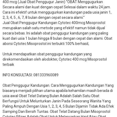
400 mcg (Jual Obat Penggugur Janin) “OBAT Menggugurkan
Secara alami dan kuat dengan cepat Selesai dalam waktu 24 jam.
Cara ini efektif untuk menggugurkan kandungan pada usia janin 1,
2, 3, 4, 5 , 6, 7, 8 bulan dengan cepat secara alami.”
Jual Obat Penggugur Kandungan Cytotec 400mcg Misoprostol
merupakan salah satu metode yang efektif namun tidak dijual
secara bebas. Ini adalah obat penggugur kandungan yang paling
kuat dari usia 1 bulan hingga 8 bulan dengan cepat dan alami. Obat
aborsi Cytotec Misoprostol ini terbukti 100% berhasil,
Untuk mendapatkan obat penggugur kandungan yang
direkomendasikan oleh alodokter, Cytotec 400 mcg Misoprostol
terbaik
INFO KONSULTASI: 081333960089
​Obat Penggugur Kandungan. Cara Menggugurkan Kandungan Yang
biasanya menjadi pilihan utama apabila kehamilan masih berada di
usia awal Obat Telat Datang Bulan Adalah Salah Satu Obat
Berfungsi Untuk Melunturkan Janin Pada Seseorang Wanita Yang
Paling Ampuh Dengan Usia 1, 2, 3, 4, 5 Bulan Dijamin Tidak Ada Efek
Samping Dan Bersih Tuntas. Obat Telat Datang Bulan Misoprostol
Cytotec Pfizer Adalah Obat Untuk Melancarkan Haid Atau Obat