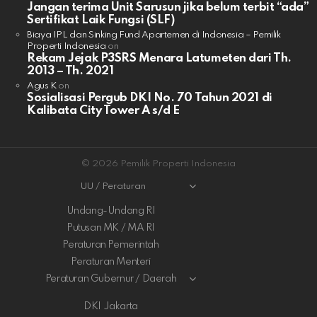
Jangan terima Unit Sarusun jika belum terbit “ada”
Sertifikat Laik Fungsi (SLF)
Biaya IPL dan Sinking Fund Apartemen di Indonesia – Pemilik
Properti Indonesia
on
Rekam Jejak P3SRS Menara Latumeten dari Th.
2013 – Th. 2021
Agus K
on
Sosialisasi Pergub DKI No. 70 Tahun 2021 di
Kalibata City Tower A s/d E
© 2026 Pemilik Properti Indonesia
UU / Peraturan
Undang-Undang RI
Putusan MK / MA RI
Peraturan Pemerintah
Peraturan Menteri
Peraturan Gubernur / Daerah
DKI Jakarta