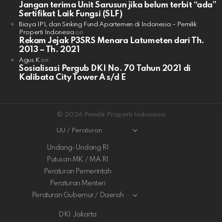
Jangan terima Unit Sarusun jika belum terbit “ada”
Sertifikat Laik Fungsi (SLF)
Biaya IPL dan Sinking Fund Apartemen di Indonesia – Pemilik
Properti Indonesia
on
Rekam Jejak P3SRS Menara Latumeten dari Th.
2013 – Th. 2021
Agus K
on
Sosialisasi Pergub DKI No. 70 Tahun 2021 di
Kalibata City Tower A s/d E
© 2026 Pemilik Properti Indonesia
UU / Peraturan
Undang-Undang RI
Putusan MK / MA RI
Peraturan Pemerintah
Peraturan Menteri
Peraturan Gubernur / Daerah
DKI Jakarta