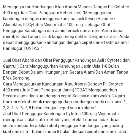
Menggugurkan Kandungan Atau Aborsi Mandiri Dengan Pill Cytotec
400 mg (Jual Obat Penggugur Kehamilan) “Menggugurkan
kandungan dengan menggunakan obat asli Resep Halodoc /
Alodokter, Pil Cytotec Misoprostol 400 mcg , sebagai Obat
Penggugur Kandungan dan Janin terbaik dan aman . Anda dapat
membeli obat aborsi ini di tanpa resep dokter. Dengan cara ini, Anda
dapat menggugurkan kandungan dengan cepat dan efektif dalam 1
Hari Gugur TUNTAS .”
Jual Obat Aborsi dan Obat Penggugur Kandungan Asli ( Cytotec dan
Gastrul ) Cara Menggugurkan Kandungan Janin Usia 1-8 Bulan
Dengan Cepat Dalam Hitungan jam Secara Alami Dan Aman Tanpa
Efek Samping,
Cara Menggugurkan Kandungan Atau Aborsi Dengan Pil Cytotec
400 mcg (Jual Obat Penggugur Janin) “OBAT Menggugurkan
Secara alami dan kuat dengan cepat Selesai dalam waktu 24 jam.
Cara ini efektif untuk menggugurkan kandungan pada usia janin 1,
2, 3, 4, 5 , 6, 7, 8 bulan dengan cepat secara alami.”
Jual Obat Penggugur Kandungan Cytotec 400mcg Misoprostol
merupakan salah satu metode yang efektif namun tidak dijual
secara bebas. Ini adalah obat penggugur kandungan yang paling
kuat dari usia 1 bulan hingga 8 bulan dengan cepat dan alami. Obat