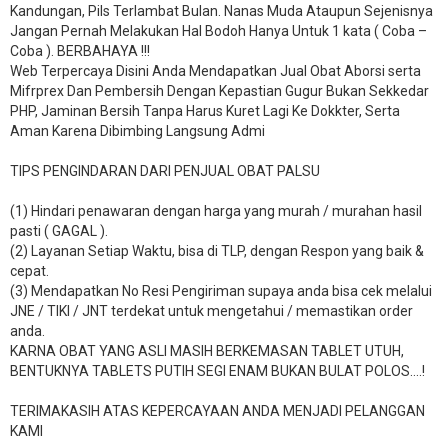
Kandungan, Pils Terlambat Bulan. Nanas Muda Ataupun Sejenisnya
Jangan Pernah Melakukan Hal Bodoh Hanya Untuk 1 kata ( Coba –
Coba ). BERBAHAYA !!!
Web Terpercaya Disini Anda Mendapatkan Jual Obat Aborsi serta
Mifrprex Dan Pembersih Dengan Kepastian Gugur Bukan Sekkedar
PHP, Jaminan Bersih Tanpa Harus Kuret Lagi Ke Dokkter, Serta
Aman Karena Dibimbing Langsung Admi
TIPS PENGINDARAN DARI PENJUAL OBAT PALSU
(1) Hindari penawaran dengan harga yang murah / murahan hasil
pasti ( GAGAL ).
(2) Layanan Setiap Waktu, bisa di TLP, dengan Respon yang baik &
cepat.
(3) Mendapatkan No Resi Pengiriman supaya anda bisa cek melalui
JNE / TIKI / JNT terdekat untuk mengetahui / memastikan order
anda.
KARNA OBAT YANG ASLI MASIH BERKEMASAN TABLET UTUH,
BENTUKNYA TABLETS PUTIH SEGI ENAM BUKAN BULAT POLOS….!
TERIMAKASIH ATAS KEPERCAYAAN ANDA MENJADI PELANGGAN
KAMI