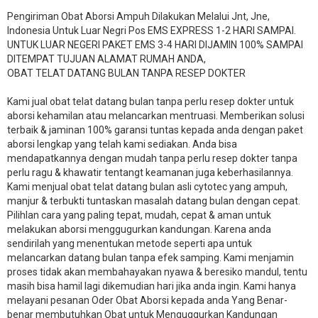
Pengiriman Obat Aborsi Ampuh Dilakukan Melalui Jnt, Jne,
Indonesia Untuk Luar Negri Pos EMS EXPRESS 1-2 HARI SAMPAI.
UNTUK LUAR NEGERI PAKET EMS 3-4 HARI DIJAMIN 100% SAMPAI
DITEMPAT TUJUAN ALAMAT RUMAH ANDA,
OBAT TELAT DATANG BULAN TANPA RESEP DOKTER
Kami jual obat telat datang bulan tanpa perlu resep dokter untuk
aborsi kehamilan atau melancarkan mentruasi. Memberikan solusi
terbaik & jaminan 100% garansi tuntas kepada anda dengan paket
aborsi lengkap yang telah kami sediakan. Anda bisa
mendapatkannya dengan mudah tanpa perlu resep dokter tanpa
perlu ragu & khawatir tentangt keamanan juga keberhasilannya.
Kami menjual obat telat datang bulan asli cytotec yang ampuh,
manjur & terbukti tuntaskan masalah datang bulan dengan cepat.
Pilihlan cara yang paling tepat, mudah, cepat & aman untuk
melakukan aborsi menggugurkan kandungan. Karena anda
sendirilah yang menentukan metode seperti apa untuk
melancarkan datang bulan tanpa efek samping. Kami menjamin
proses tidak akan membahayakan nyawa & beresiko mandul, tentu
masih bisa hamil lagi dikemudian hari jika anda ingin. Kami hanya
melayani pesanan Oder Obat Aborsi kepada anda Yang Benar-
benar membutuhkan Obat untuk Menguggurkan Kandungan