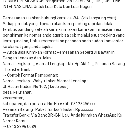
FORMAT PEMESANAN Pengiriman Via Paket JNE / TIKI / JNT EMS
INTERNASIONAL Untuk Luar Kota Dan Luar Negeri
Pemesanan silahkan hubungi kami via WA : (klik langsung chat)
Setiap produk yang dipesan akan kami pecking rapi dan tidak
tembus pandang setelah kami kirim akan kami konfirmasikan resi
pengiriman ke nomer anda agar bisa cek melalui situs trecking yang
kami gunakan, Untuk memastikan pesanan anda sudah kami antar
ke alamat yang anda tujuka
⇛ Anda Bisa Kirimkan Format Pemesanan Seperti Di Bawah Ini
Dengan Lengkap dan Jelas
Nama Lengkap : _ Alamat Lengkap : No. Hp Aktif : _ Pesanan Barang
: Transfer Bank : __
​⇛ Contoh Format Pemesanan:
Nama Lengkap : Wahyu Laker Alamat Lengkap :
Jl. Hasan Nuddin No.102, ( kode pos )
desa, kelurahan,
kecamatan,
kabupaten, dan provinsi. No. Hp Aktif : 08123456xxx
Pesanan Barang : Paket Tuntas 8 Bulan, Rp xxxxxx
​Transfer Bank : Via Bank BRI/BNI Lalu Anda Kirimkan WhatsApp Ke
Nomer Kami
⇛ 0813 3396 0089