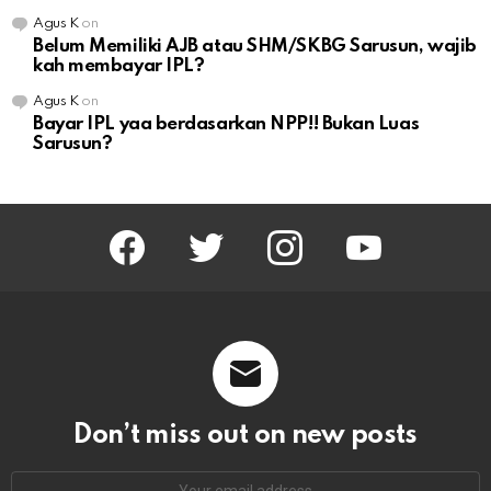
Agus K
on
Belum Memiliki AJB atau SHM/SKBG Sarusun, wajib
kah membayar IPL?
Agus K
on
Bayar IPL yaa berdasarkan NPP!! Bukan Luas
Sarusun?
facebook
twitter
instagram
youtube
Don’t miss out on new posts
Email