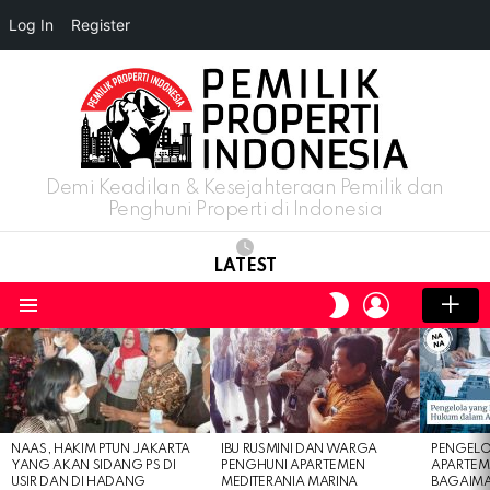
Log In
Register
Demi Keadilan & Kesejahteraan Pemilik dan
Penghuni Properti di Indonesia
LATEST
LOGIN
SWITCH
SKIN
Menu
LATEST
STORIES
NAAS, HAKIM PTUN JAKARTA
IBU RUSMINI DAN WARGA
PENGELO
YANG AKAN SIDANG PS DI
PENGHUNI APARTEMEN
APARTEM
USIR DAN DI HADANG
MEDITERANIA MARINA
BAGAIM