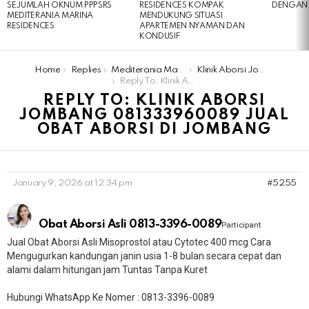
SEJUMLAH OKNUM PPPSRS
RESIDENCES KOMPAK
DENGAN 
MEDITERANIA MARINA
MENDUKUNG SITUASI
RESIDENCES
APARTEMEN NYAMAN DAN
KONDUSIF
You are here:
Home
Replies
Mediterania Marina Residences
Klinik Aborsi Jombang 081333960089 Jual Obat Aborsi Di Jombang
Reply To: Klinik Aborsi Jombang 081333960089 Jual Obat Aborsi Di Jombang
REPLY TO: KLINIK ABORSI
JOMBANG 081333960089 JUAL
OBAT ABORSI DI JOMBANG
January 9, 2026 at 12:34 pm
#5255
Obat Aborsi Asli 0813-3396-0089
Participant
Jual Obat Aborsi Asli Misoprostol atau Cytotec 400 mcg Cara
Mengugurkan kandungan janin usia 1-8 bulan secara cepat dan
alami dalam hitungan jam Tuntas Tanpa Kuret
Hubungi WhatsApp Ke Nomer : 0813-3396-0089​