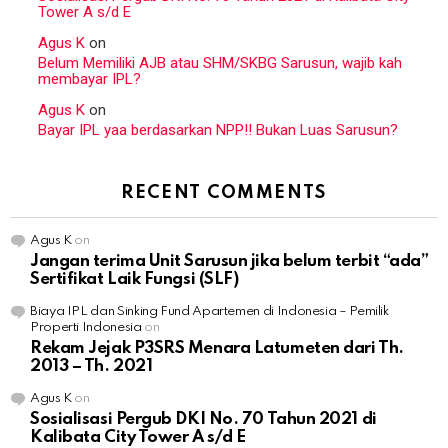
Tower A s/d E
Agus K
on
Belum Memiliki AJB atau SHM/SKBG Sarusun, wajib kah
membayar IPL?
Agus K
on
Bayar IPL yaa berdasarkan NPP!! Bukan Luas Sarusun?
RECENT COMMENTS
Agus K
on
Jangan terima Unit Sarusun jika belum terbit “ada”
Sertifikat Laik Fungsi (SLF)
Biaya IPL dan Sinking Fund Apartemen di Indonesia – Pemilik
Properti Indonesia
on
Rekam Jejak P3SRS Menara Latumeten dari Th.
2013 – Th. 2021
Agus K
on
Sosialisasi Pergub DKI No. 70 Tahun 2021 di
Kalibata City Tower A s/d E