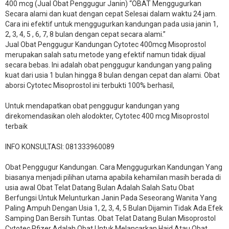
400 mcg (Jual Obat Penggugur Janin) “OBAT Menggugurkan
Secara alami dan kuat dengan cepat Selesai dalam waktu 24 jam.
Cara ini efektif untuk menggugurkan kandungan pada usia janin 1,
2, 3, 4, 5 , 6, 7, 8 bulan dengan cepat secara alami.”
Jual Obat Penggugur Kandungan Cytotec 400mcg Misoprostol
merupakan salah satu metode yang efektif namun tidak dijual
secara bebas. Ini adalah obat penggugur kandungan yang paling
kuat dari usia 1 bulan hingga 8 bulan dengan cepat dan alami. Obat
aborsi Cytotec Misoprostol ini terbukti 100% berhasil,
Untuk mendapatkan obat penggugur kandungan yang
direkomendasikan oleh alodokter, Cytotec 400 mcg Misoprostol
terbaik
INFO KONSULTASI: 081333960089
​Obat Penggugur Kandungan. Cara Menggugurkan Kandungan Yang
biasanya menjadi pilihan utama apabila kehamilan masih berada di
usia awal Obat Telat Datang Bulan Adalah Salah Satu Obat
Berfungsi Untuk Melunturkan Janin Pada Seseorang Wanita Yang
Paling Ampuh Dengan Usia 1, 2, 3, 4, 5 Bulan Dijamin Tidak Ada Efek
Samping Dan Bersih Tuntas. Obat Telat Datang Bulan Misoprostol
Cytotec Pfizer Adalah Obat Untuk Melancarkan Haid Atau Obat