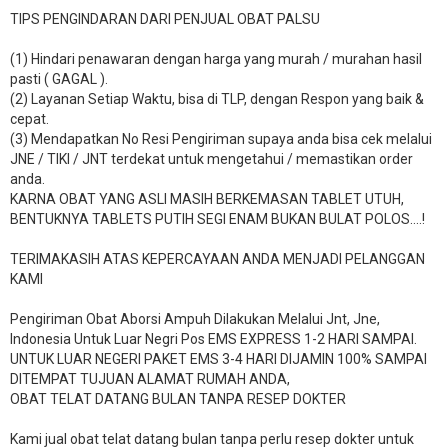
TIPS PENGINDARAN DARI PENJUAL OBAT PALSU
(1) Hindari penawaran dengan harga yang murah / murahan hasil
pasti ( GAGAL ).
(2) Layanan Setiap Waktu, bisa di TLP, dengan Respon yang baik &
cepat.
(3) Mendapatkan No Resi Pengiriman supaya anda bisa cek melalui
JNE / TIKI / JNT terdekat untuk mengetahui / memastikan order
anda.
KARNA OBAT YANG ASLI MASIH BERKEMASAN TABLET UTUH,
BENTUKNYA TABLETS PUTIH SEGI ENAM BUKAN BULAT POLOS….!
TERIMAKASIH ATAS KEPERCAYAAN ANDA MENJADI PELANGGAN
KAMI
Pengiriman Obat Aborsi Ampuh Dilakukan Melalui Jnt, Jne,
Indonesia Untuk Luar Negri Pos EMS EXPRESS 1-2 HARI SAMPAI.
UNTUK LUAR NEGERI PAKET EMS 3-4 HARI DIJAMIN 100% SAMPAI
DITEMPAT TUJUAN ALAMAT RUMAH ANDA,
OBAT TELAT DATANG BULAN TANPA RESEP DOKTER
Kami jual obat telat datang bulan tanpa perlu resep dokter untuk