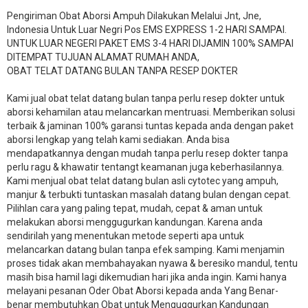
Pengiriman Obat Aborsi Ampuh Dilakukan Melalui Jnt, Jne,
Indonesia Untuk Luar Negri Pos EMS EXPRESS 1-2 HARI SAMPAI.
UNTUK LUAR NEGERI PAKET EMS 3-4 HARI DIJAMIN 100% SAMPAI
DITEMPAT TUJUAN ALAMAT RUMAH ANDA,
OBAT TELAT DATANG BULAN TANPA RESEP DOKTER
Kami jual obat telat datang bulan tanpa perlu resep dokter untuk
aborsi kehamilan atau melancarkan mentruasi. Memberikan solusi
terbaik & jaminan 100% garansi tuntas kepada anda dengan paket
aborsi lengkap yang telah kami sediakan. Anda bisa
mendapatkannya dengan mudah tanpa perlu resep dokter tanpa
perlu ragu & khawatir tentangt keamanan juga keberhasilannya.
Kami menjual obat telat datang bulan asli cytotec yang ampuh,
manjur & terbukti tuntaskan masalah datang bulan dengan cepat.
Pilihlan cara yang paling tepat, mudah, cepat & aman untuk
melakukan aborsi menggugurkan kandungan. Karena anda
sendirilah yang menentukan metode seperti apa untuk
melancarkan datang bulan tanpa efek samping. Kami menjamin
proses tidak akan membahayakan nyawa & beresiko mandul, tentu
masih bisa hamil lagi dikemudian hari jika anda ingin. Kami hanya
melayani pesanan Oder Obat Aborsi kepada anda Yang Benar-
benar membutuhkan Obat untuk Menguggurkan Kandungan