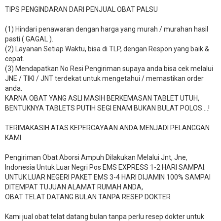
TIPS PENGINDARAN DARI PENJUAL OBAT PALSU
(1) Hindari penawaran dengan harga yang murah / murahan hasil
pasti ( GAGAL ).
(2) Layanan Setiap Waktu, bisa di TLP, dengan Respon yang baik &
cepat.
(3) Mendapatkan No Resi Pengiriman supaya anda bisa cek melalui
JNE / TIKI / JNT terdekat untuk mengetahui / memastikan order
anda.
KARNA OBAT YANG ASLI MASIH BERKEMASAN TABLET UTUH,
BENTUKNYA TABLETS PUTIH SEGI ENAM BUKAN BULAT POLOS….!
TERIMAKASIH ATAS KEPERCAYAAN ANDA MENJADI PELANGGAN
KAMI
Pengiriman Obat Aborsi Ampuh Dilakukan Melalui Jnt, Jne,
Indonesia Untuk Luar Negri Pos EMS EXPRESS 1-2 HARI SAMPAI.
UNTUK LUAR NEGERI PAKET EMS 3-4 HARI DIJAMIN 100% SAMPAI
DITEMPAT TUJUAN ALAMAT RUMAH ANDA,
OBAT TELAT DATANG BULAN TANPA RESEP DOKTER
Kami jual obat telat datang bulan tanpa perlu resep dokter untuk