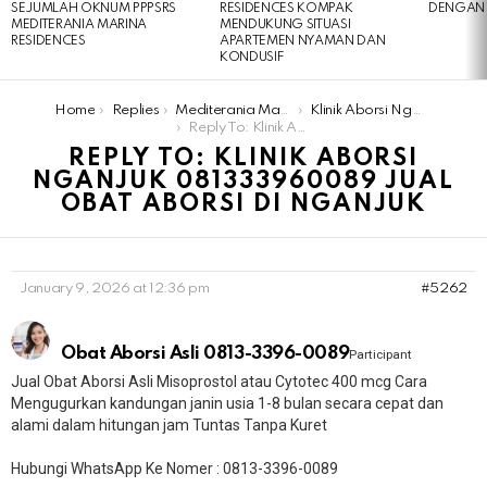
SEJUMLAH OKNUM PPPSRS
RESIDENCES KOMPAK
DENGAN 
MEDITERANIA MARINA
MENDUKUNG SITUASI
RESIDENCES
APARTEMEN NYAMAN DAN
KONDUSIF
You are here:
Home
Replies
Mediterania Marina Residences
Klinik Aborsi Nganjuk 081333960089 Jual Obat Aborsi Di Nganjuk
Reply To: Klinik Aborsi Nganjuk 081333960089 Jual Obat Aborsi Di Nganjuk
REPLY TO: KLINIK ABORSI
NGANJUK 081333960089 JUAL
OBAT ABORSI DI NGANJUK
January 9, 2026 at 12:36 pm
#5262
Obat Aborsi Asli 0813-3396-0089
Participant
Jual Obat Aborsi Asli Misoprostol atau Cytotec 400 mcg Cara
Mengugurkan kandungan janin usia 1-8 bulan secara cepat dan
alami dalam hitungan jam Tuntas Tanpa Kuret
Hubungi WhatsApp Ke Nomer : 0813-3396-0089​