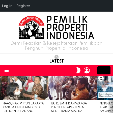
Log In
Register
Demi Keadilan & Kesejahteraan Pemilik dan
Penghuni Properti di Indonesia
LATEST
LOGIN
SWITCH
SKIN
Menu
LATEST
STORIES
NAAS, HAKIM PTUN JAKARTA
IBU RUSMINI DAN WARGA
PENGELO
YANG AKAN SIDANG PS DI
PENGHUNI APARTEMEN
APARTEM
USIR DAN DI HADANG
MEDITERANIA MARINA
BAGAIM