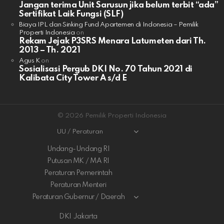
Jangan terima Unit Sarusun jika belum terbit “ada”
Sertifikat Laik Fungsi (SLF)
Biaya IPL dan Sinking Fund Apartemen di Indonesia – Pemilik
Properti Indonesia
on
Rekam Jejak P3SRS Menara Latumeten dari Th.
2013 – Th. 2021
Agus K
on
Sosialisasi Pergub DKI No. 70 Tahun 2021 di
Kalibata City Tower A s/d E
© 2026 Pemilik Properti Indonesia
UU / Peraturan
Undang-Undang RI
Putusan MK / MA RI
Peraturan Pemerintah
Peraturan Menteri
Peraturan Gubernur / Daerah
DKI Jakarta