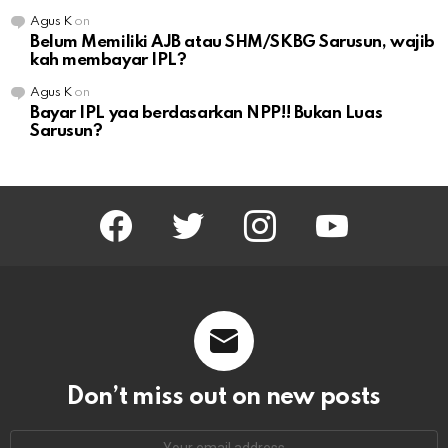
Agus K
on
Belum Memiliki AJB atau SHM/SKBG Sarusun, wajib
kah membayar IPL?
Agus K
on
Bayar IPL yaa berdasarkan NPP!! Bukan Luas
Sarusun?
facebook
twitter
instagram
youtube
Don’t miss out on new posts
Email