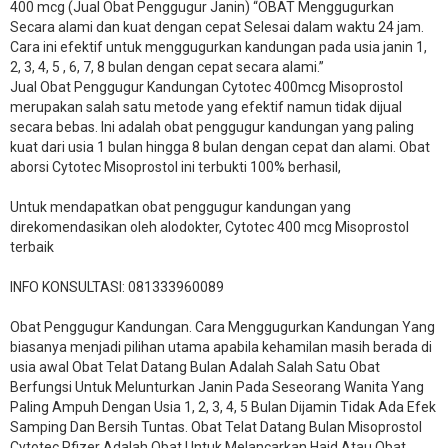
400 mcg (Jual Obat Penggugur Janin) “OBAT Menggugurkan
Secara alami dan kuat dengan cepat Selesai dalam waktu 24 jam.
Cara ini efektif untuk menggugurkan kandungan pada usia janin 1,
2, 3, 4, 5 , 6, 7, 8 bulan dengan cepat secara alami.”
Jual Obat Penggugur Kandungan Cytotec 400mcg Misoprostol
merupakan salah satu metode yang efektif namun tidak dijual
secara bebas. Ini adalah obat penggugur kandungan yang paling
kuat dari usia 1 bulan hingga 8 bulan dengan cepat dan alami. Obat
aborsi Cytotec Misoprostol ini terbukti 100% berhasil,
Untuk mendapatkan obat penggugur kandungan yang
direkomendasikan oleh alodokter, Cytotec 400 mcg Misoprostol
terbaik
INFO KONSULTASI: 081333960089
​Obat Penggugur Kandungan. Cara Menggugurkan Kandungan Yang
biasanya menjadi pilihan utama apabila kehamilan masih berada di
usia awal Obat Telat Datang Bulan Adalah Salah Satu Obat
Berfungsi Untuk Melunturkan Janin Pada Seseorang Wanita Yang
Paling Ampuh Dengan Usia 1, 2, 3, 4, 5 Bulan Dijamin Tidak Ada Efek
Samping Dan Bersih Tuntas. Obat Telat Datang Bulan Misoprostol
Cytotec Pfizer Adalah Obat Untuk Melancarkan Haid Atau Obat