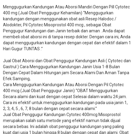
Menggugurkan Kandungan Atau Aborsi Mandiri Dengan Pill Cytotec
400 mg (Jual Obat Penggugur Kehamilan) “Menggugurkan
kandungan dengan menggunakan obat asli Resep Halodoc /
Alodokter, Pil Cytotec Misoprostol 400 mcg , sebagai Obat
Penggugur Kandungan dan Janin terbaik dan aman . Anda dapat
membeli obat aborsi ini di tanpa resep dokter. Dengan cara ini, Anda
dapat menggugurkan kandungan dengan cepat dan efektif dalam 1
Hari Gugur TUNTAS .”
Jual Obat Aborsi dan Obat Penggugur Kandungan Asli ( Cytotec dan
Gastrul ) Cara Menggugurkan Kandungan Janin Usia 1-8 Bulan
Dengan Cepat Dalam Hitungan jam Secara Alami Dan Aman Tanpa
Efek Samping,
Cara Menggugurkan Kandungan Atau Aborsi Dengan Pil Cytotec
400 mcg (Jual Obat Penggugur Janin) “OBAT Menggugurkan
Secara alami dan kuat dengan cepat Selesai dalam waktu 24 jam.
Cara ini efektif untuk menggugurkan kandungan pada usia janin 1,
2, 3, 4, 5 , 6, 7, 8 bulan dengan cepat secara alami.”
Jual Obat Penggugur Kandungan Cytotec 400mcg Misoprostol
merupakan salah satu metode yang efektif namun tidak dijual
secara bebas. Ini adalah obat penggugur kandungan yang paling
kuat dari usia 1 bulan hingga 8 bulan dengan cepat dan alami. Obat