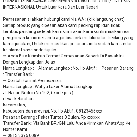
FORMAT PEMESANAN Pengiriman Via Paket JNE / TIKI / JNT EMS
INTERNASIONAL Untuk Luar Kota Dan Luar Negeri
Pemesanan silahkan hubungi kami via WA : (klik langsung chat)
Setiap produk yang dipesan akan kami pecking rapi dan tidak
tembus pandang setelah kami kirim akan kami konfirmasikan resi
pengiriman ke nomer anda agar bisa cek melalui situs trecking yang
kami gunakan, Untuk memastikan pesanan anda sudah kami antar
ke alamat yang anda tujuka
⇛ Anda Bisa Kirimkan Format Pemesanan Seperti Di Bawah Ini
Dengan Lengkap dan Jelas
Nama Lengkap : _ Alamat Lengkap : No. Hp Aktif : _ Pesanan Barang
: Transfer Bank : __
​⇛ Contoh Format Pemesanan:
Nama Lengkap : Wahyu Laker Alamat Lengkap :
Jl. Hasan Nuddin No.102, ( kode pos )
desa, kelurahan,
kecamatan,
kabupaten, dan provinsi. No. Hp Aktif : 08123456xxx
Pesanan Barang : Paket Tuntas 8 Bulan, Rp xxxxxx
​Transfer Bank : Via Bank BRI/BNI Lalu Anda Kirimkan WhatsApp Ke
Nomer Kami
⇛ 0813 3396 0089