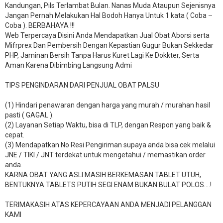
Kandungan, Pils Terlambat Bulan. Nanas Muda Ataupun Sejenisnya
Jangan Pernah Melakukan Hal Bodoh Hanya Untuk 1 kata ( Coba –
Coba ). BERBAHAYA !!!
Web Terpercaya Disini Anda Mendapatkan Jual Obat Aborsi serta
Mifrprex Dan Pembersih Dengan Kepastian Gugur Bukan Sekkedar
PHP, Jaminan Bersih Tanpa Harus Kuret Lagi Ke Dokkter, Serta
Aman Karena Dibimbing Langsung Admi
TIPS PENGINDARAN DARI PENJUAL OBAT PALSU
(1) Hindari penawaran dengan harga yang murah / murahan hasil
pasti ( GAGAL ).
(2) Layanan Setiap Waktu, bisa di TLP, dengan Respon yang baik &
cepat.
(3) Mendapatkan No Resi Pengiriman supaya anda bisa cek melalui
JNE / TIKI / JNT terdekat untuk mengetahui / memastikan order
anda.
KARNA OBAT YANG ASLI MASIH BERKEMASAN TABLET UTUH,
BENTUKNYA TABLETS PUTIH SEGI ENAM BUKAN BULAT POLOS….!
TERIMAKASIH ATAS KEPERCAYAAN ANDA MENJADI PELANGGAN
KAMI