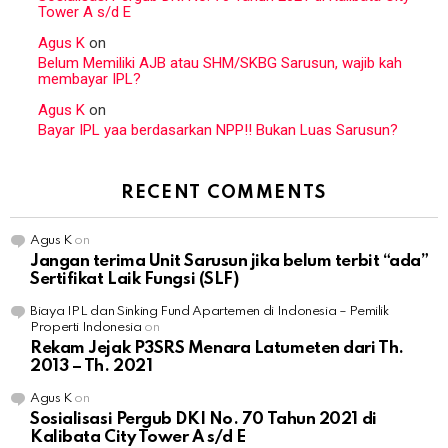
Tower A s/d E
Agus K
on
Belum Memiliki AJB atau SHM/SKBG Sarusun, wajib kah
membayar IPL?
Agus K
on
Bayar IPL yaa berdasarkan NPP!! Bukan Luas Sarusun?
RECENT COMMENTS
Agus K
on
Jangan terima Unit Sarusun jika belum terbit “ada”
Sertifikat Laik Fungsi (SLF)
Biaya IPL dan Sinking Fund Apartemen di Indonesia – Pemilik
Properti Indonesia
on
Rekam Jejak P3SRS Menara Latumeten dari Th.
2013 – Th. 2021
Agus K
on
Sosialisasi Pergub DKI No. 70 Tahun 2021 di
Kalibata City Tower A s/d E