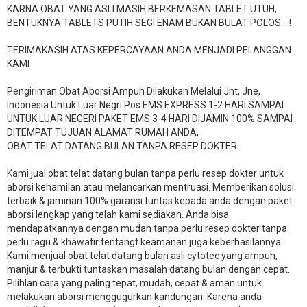
KARNA OBAT YANG ASLI MASIH BERKEMASAN TABLET UTUH,
BENTUKNYA TABLETS PUTIH SEGI ENAM BUKAN BULAT POLOS….!
TERIMAKASIH ATAS KEPERCAYAAN ANDA MENJADI PELANGGAN
KAMI
Pengiriman Obat Aborsi Ampuh Dilakukan Melalui Jnt, Jne,
Indonesia Untuk Luar Negri Pos EMS EXPRESS 1-2 HARI SAMPAI.
UNTUK LUAR NEGERI PAKET EMS 3-4 HARI DIJAMIN 100% SAMPAI
DITEMPAT TUJUAN ALAMAT RUMAH ANDA,
OBAT TELAT DATANG BULAN TANPA RESEP DOKTER
Kami jual obat telat datang bulan tanpa perlu resep dokter untuk
aborsi kehamilan atau melancarkan mentruasi. Memberikan solusi
terbaik & jaminan 100% garansi tuntas kepada anda dengan paket
aborsi lengkap yang telah kami sediakan. Anda bisa
mendapatkannya dengan mudah tanpa perlu resep dokter tanpa
perlu ragu & khawatir tentangt keamanan juga keberhasilannya.
Kami menjual obat telat datang bulan asli cytotec yang ampuh,
manjur & terbukti tuntaskan masalah datang bulan dengan cepat.
Pilihlan cara yang paling tepat, mudah, cepat & aman untuk
melakukan aborsi menggugurkan kandungan. Karena anda