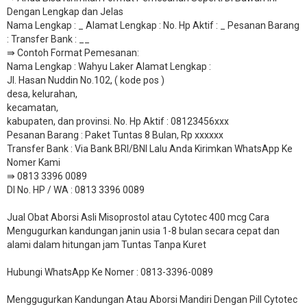
Dengan Lengkap dan Jelas
Nama Lengkap : _ Alamat Lengkap : No. Hp Aktif : _ Pesanan Barang
: Transfer Bank : __
​⇛ Contoh Format Pemesanan:
Nama Lengkap : Wahyu Laker Alamat Lengkap :
Jl. Hasan Nuddin No.102, ( kode pos )
desa, kelurahan,
kecamatan,
kabupaten, dan provinsi. No. Hp Aktif : 08123456xxx
Pesanan Barang : Paket Tuntas 8 Bulan, Rp xxxxxx
​Transfer Bank : Via Bank BRI/BNI Lalu Anda Kirimkan WhatsApp Ke
Nomer Kami
⇛ 0813 3396 0089
DI No. HP / WA : 0813 3396 0089
Jual Obat Aborsi Asli Misoprostol atau Cytotec 400 mcg Cara
Mengugurkan kandungan janin usia 1-8 bulan secara cepat dan
alami dalam hitungan jam Tuntas Tanpa Kuret
Hubungi WhatsApp Ke Nomer : 0813-3396-0089​
Menggugurkan Kandungan Atau Aborsi Mandiri Dengan Pill Cytotec