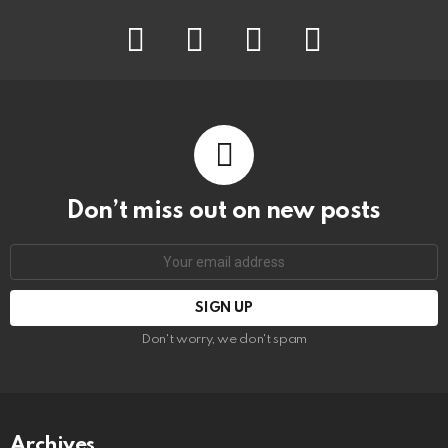
facebook
twitter
instagram
youtube
Don’t miss out on new posts
Email
address:
Don't worry, we don't spam
Archives