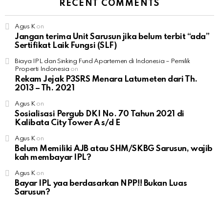
RECENT COMMENTS
Agus K
on
Jangan terima Unit Sarusun jika belum terbit “ada”
Sertifikat Laik Fungsi (SLF)
Biaya IPL dan Sinking Fund Apartemen di Indonesia – Pemilik
Properti Indonesia
on
Rekam Jejak P3SRS Menara Latumeten dari Th.
2013 – Th. 2021
Agus K
on
Sosialisasi Pergub DKI No. 70 Tahun 2021 di
Kalibata City Tower A s/d E
Agus K
on
Belum Memiliki AJB atau SHM/SKBG Sarusun, wajib
kah membayar IPL?
Agus K
on
Bayar IPL yaa berdasarkan NPP!! Bukan Luas
Sarusun?