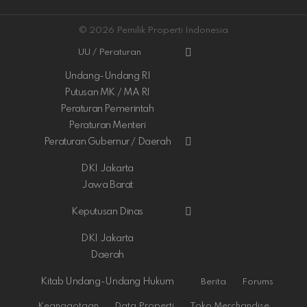
© 2026 Pemilik Properti Indonesia
UU / Peraturan
Undang-Undang RI
Putusan MK / MA RI
Peraturan Pemerintah
Peraturan Menteri
Peraturan Gubernur / Daerah
DKI Jakarta
Jawa Barat
Keputusan Dinas
DKI Jakarta
Daerah
Kitab Undang-Undang Hukum
Berita
Forums
Keanggotaan
Data Properti
Toko Merchandise