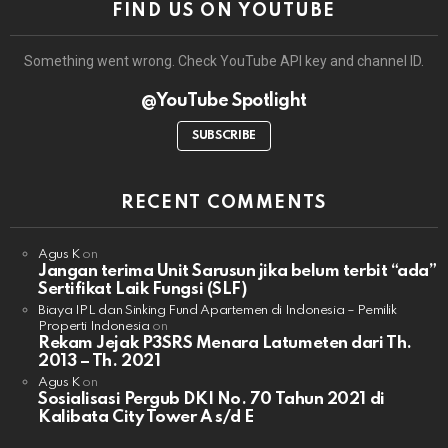
FIND US ON YOUTUBE
Something went wrong. Check YouTube API key and channel ID.
@YouTube Spotlight
SUBSCRIBE
RECENT COMMENTS
Agus K
on
Jangan terima Unit Sarusun jika belum terbit “ada”
Sertifikat Laik Fungsi (SLF)
Biaya IPL dan Sinking Fund Apartemen di Indonesia – Pemilik
Properti Indonesia
on
Rekam Jejak P3SRS Menara Latumeten dari Th.
2013 – Th. 2021
Agus K
on
Sosialisasi Pergub DKI No. 70 Tahun 2021 di
Kalibata City Tower A s/d E