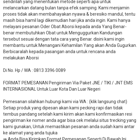
sendirilah yang menentukan metode seperti apa untuk
melancarkan datang bulan tanpa efek samping. Kami menjamin
proses tidak akan membahayakan nyawa & beresiko mandul, tentu
masih bisa hamil lagi dikemudian hari jika anda ingin. Kami hanya
melayani pesanan Oder Obat Aborsi kepada anda Yang Benar-
benar membutuhkan Obat untuk Menguggurkan Kandungan
tersebut sesuai dengan tata cara yang Benar. disini kami ingin
membantu untuk Menangani Kehamilan Yang akan Anda Gugurkan.
Berbicaralah kepada pasangan anda untuk rencana anda
melakukan Aborsi
Di No. Hp / WA : 0813 3396 0089
FORMAT PEMESANAN Pengiriman Via Paket JNE / TIKI / JNT EMS
INTERNASIONAL Untuk Luar Kota Dan Luar Negeri
Pemesanan silahkan hubungi kami via WA : (klik langsung chat)
Setiap produk yang dipesan akan kami pecking rapi dan tidak
tembus pandang setelah kami kirim akan kami konfirmasikan resi
pengiriman ke nomer anda agar bisa cek melalui situs trecking yang
kami gunakan, Untuk memastikan pesanan anda sudah kami antar
ke alamat yang anda tujuka
⇛ Anda Bisa Kirimkan Format Pemesanan Seperti Di Bawah Ini