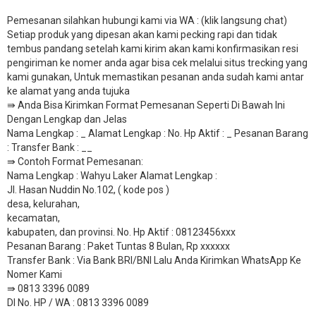
Pemesanan silahkan hubungi kami via WA : (klik langsung chat)
Setiap produk yang dipesan akan kami pecking rapi dan tidak
tembus pandang setelah kami kirim akan kami konfirmasikan resi
pengiriman ke nomer anda agar bisa cek melalui situs trecking yang
kami gunakan, Untuk memastikan pesanan anda sudah kami antar
ke alamat yang anda tujuka
⇛ Anda Bisa Kirimkan Format Pemesanan Seperti Di Bawah Ini
Dengan Lengkap dan Jelas
Nama Lengkap : _ Alamat Lengkap : No. Hp Aktif : _ Pesanan Barang
: Transfer Bank : __
​⇛ Contoh Format Pemesanan:
Nama Lengkap : Wahyu Laker Alamat Lengkap :
Jl. Hasan Nuddin No.102, ( kode pos )
desa, kelurahan,
kecamatan,
kabupaten, dan provinsi. No. Hp Aktif : 08123456xxx
Pesanan Barang : Paket Tuntas 8 Bulan, Rp xxxxxx
​Transfer Bank : Via Bank BRI/BNI Lalu Anda Kirimkan WhatsApp Ke
Nomer Kami
⇛ 0813 3396 0089
DI No. HP / WA : 0813 3396 0089