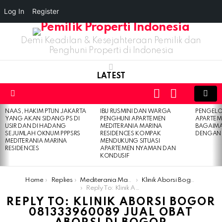
Log In
Register
Demi Keadilan & Kesejahteraan Pemilik dan
Penghuni Properti di Indonesia
LATEST
LOGIN
SWITCH
SKIN
Menu
NAAS, HAKIM PTUN JAKARTA
IBU RUSMINI DAN WARGA
PENGELO
LATEST
YANG AKAN SIDANG PS DI
PENGHUNI APARTEMEN
APARTEM
STORIES
USIR DAN DI HADANG
MEDITERANIA MARINA
BAGAIM
SEJUMLAH OKNUM PPPSRS
RESIDENCES KOMPAK
DENGAN 
MEDITERANIA MARINA
MENDUKUNG SITUASI
RESIDENCES
APARTEMEN NYAMAN DAN
KONDUSIF
You are here:
Home
Replies
Mediterania Marina Residences
Klinik Aborsi Bogor 081333960089 Jual Obat Aborsi Di Bogor
Reply To: Klinik Aborsi Bogor 081333960089 Jual Obat Aborsi Di Bogor
REPLY TO: KLINIK ABORSI BOGOR
081333960089 JUAL OBAT