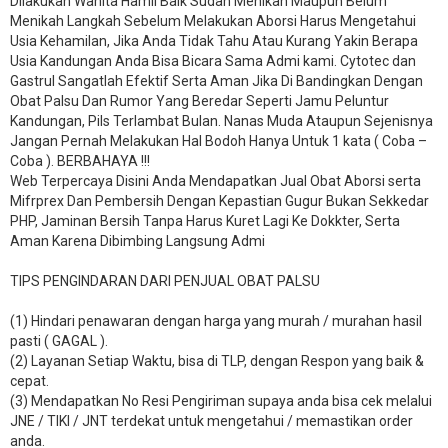
Dilakukan Wanita Hamil Baik Sudah Menikah Maupun Belum
Menikah Langkah Sebelum Melakukan Aborsi Harus Mengetahui
Usia Kehamilan, Jika Anda Tidak Tahu Atau Kurang Yakin Berapa
Usia Kandungan Anda Bisa Bicara Sama Admi kami. Cytotec dan
Gastrul Sangatlah Efektif Serta Aman Jika Di Bandingkan Dengan
Obat Palsu Dan Rumor Yang Beredar Seperti Jamu Peluntur
Kandungan, Pils Terlambat Bulan. Nanas Muda Ataupun Sejenisnya
Jangan Pernah Melakukan Hal Bodoh Hanya Untuk 1 kata ( Coba –
Coba ). BERBAHAYA !!!
Web Terpercaya Disini Anda Mendapatkan Jual Obat Aborsi serta
Mifrprex Dan Pembersih Dengan Kepastian Gugur Bukan Sekkedar
PHP, Jaminan Bersih Tanpa Harus Kuret Lagi Ke Dokkter, Serta
Aman Karena Dibimbing Langsung Admi
TIPS PENGINDARAN DARI PENJUAL OBAT PALSU
(1) Hindari penawaran dengan harga yang murah / murahan hasil
pasti ( GAGAL ).
(2) Layanan Setiap Waktu, bisa di TLP, dengan Respon yang baik &
cepat.
(3) Mendapatkan No Resi Pengiriman supaya anda bisa cek melalui
JNE / TIKI / JNT terdekat untuk mengetahui / memastikan order
anda.