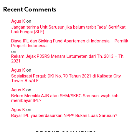
Recent Comments
Agus K
on
Jangan terima Unit Sarusun jika belum terbit “ada” Sertifikat
Laik Fungsi (SLF)
Biaya IPL dan Sinking Fund Apartemen di Indonesia – Pemilik
Properti Indonesia
on
Rekam Jejak P3SRS Menara Latumeten dari Th. 2013 – Th.
2021
Agus K
on
Sosialisasi Pergub DKI No. 70 Tahun 2021 di Kalibata City
Tower A s/d E
Agus K
on
Belum Memiliki AJB atau SHM/SKBG Sarusun, wajib kah
membayar IPL?
Agus K
on
Bayar IPL yaa berdasarkan NPP!! Bukan Luas Sarusun?