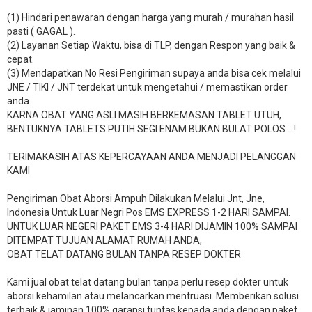
(1) Hindari penawaran dengan harga yang murah / murahan hasil
pasti ( GAGAL ).
(2) Layanan Setiap Waktu, bisa di TLP, dengan Respon yang baik &
cepat.
(3) Mendapatkan No Resi Pengiriman supaya anda bisa cek melalui
JNE / TIKI / JNT terdekat untuk mengetahui / memastikan order
anda.
KARNA OBAT YANG ASLI MASIH BERKEMASAN TABLET UTUH,
BENTUKNYA TABLETS PUTIH SEGI ENAM BUKAN BULAT POLOS….!
TERIMAKASIH ATAS KEPERCAYAAN ANDA MENJADI PELANGGAN
KAMI
Pengiriman Obat Aborsi Ampuh Dilakukan Melalui Jnt, Jne,
Indonesia Untuk Luar Negri Pos EMS EXPRESS 1-2 HARI SAMPAI.
UNTUK LUAR NEGERI PAKET EMS 3-4 HARI DIJAMIN 100% SAMPAI
DITEMPAT TUJUAN ALAMAT RUMAH ANDA,
OBAT TELAT DATANG BULAN TANPA RESEP DOKTER
Kami jual obat telat datang bulan tanpa perlu resep dokter untuk
aborsi kehamilan atau melancarkan mentruasi. Memberikan solusi
terbaik & jaminan 100% garansi tuntas kepada anda dengan paket