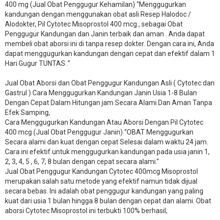
400 mg (Jual Obat Penggugur Kehamilan) “Menggugurkan
kandungan dengan menggunakan obat asli Resep Halodoc /
Alodokter, Pil Cytotec Misoprostol 400 mcg , sebagai Obat
Penggugur Kandungan dan Janin terbaik dan aman . Anda dapat
membeli obat aborsi ini di tanpa resep dokter. Dengan cara ini, Anda
dapat menggugurkan kandungan dengan cepat dan efektif dalam 1
Hari Gugur TUNTAS .”
Jual Obat Aborsi dan Obat Penggugur Kandungan Asli ( Cytotec dan
Gastrul ) Cara Menggugurkan Kandungan Janin Usia 1-8 Bulan
Dengan Cepat Dalam Hitungan jam Secara Alami Dan Aman Tanpa
Efek Samping,
Cara Menggugurkan Kandungan Atau Aborsi Dengan Pil Cytotec
400 mcg (Jual Obat Penggugur Janin) “OBAT Menggugurkan
Secara alami dan kuat dengan cepat Selesai dalam waktu 24 jam.
Cara ini efektif untuk menggugurkan kandungan pada usia janin 1,
2, 3, 4, 5 , 6, 7, 8 bulan dengan cepat secara alami.”
Jual Obat Penggugur Kandungan Cytotec 400mcg Misoprostol
merupakan salah satu metode yang efektif namun tidak dijual
secara bebas. Ini adalah obat penggugur kandungan yang paling
kuat dari usia 1 bulan hingga 8 bulan dengan cepat dan alami. Obat
aborsi Cytotec Misoprostol ini terbukti 100% berhasil,