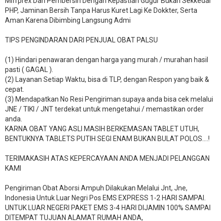
Mifrprex Dan Pembersih Dengan Kepastian Gugur Bukan Sekkedar
PHP, Jaminan Bersih Tanpa Harus Kuret Lagi Ke Dokkter, Serta
Aman Karena Dibimbing Langsung Admi
TIPS PENGINDARAN DARI PENJUAL OBAT PALSU
(1) Hindari penawaran dengan harga yang murah / murahan hasil
pasti ( GAGAL ).
(2) Layanan Setiap Waktu, bisa di TLP, dengan Respon yang baik &
cepat.
(3) Mendapatkan No Resi Pengiriman supaya anda bisa cek melalui
JNE / TIKI / JNT terdekat untuk mengetahui / memastikan order
anda.
KARNA OBAT YANG ASLI MASIH BERKEMASAN TABLET UTUH,
BENTUKNYA TABLETS PUTIH SEGI ENAM BUKAN BULAT POLOS….!
TERIMAKASIH ATAS KEPERCAYAAN ANDA MENJADI PELANGGAN
KAMI
Pengiriman Obat Aborsi Ampuh Dilakukan Melalui Jnt, Jne,
Indonesia Untuk Luar Negri Pos EMS EXPRESS 1-2 HARI SAMPAI.
UNTUK LUAR NEGERI PAKET EMS 3-4 HARI DIJAMIN 100% SAMPAI
DITEMPAT TUJUAN ALAMAT RUMAH ANDA,