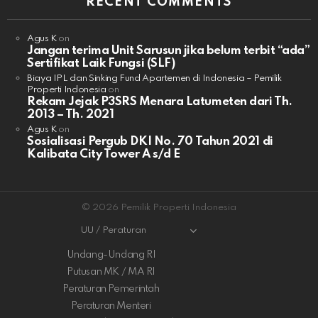
RECENT COMMENTS
Agus K
on
Jangan terima Unit Sarusun jika belum terbit “ada”
Sertifikat Laik Fungsi (SLF)
Biaya IPL dan Sinking Fund Apartemen di Indonesia – Pemilik
Properti Indonesia
on
Rekam Jejak P3SRS Menara Latumeten dari Th.
2013 – Th. 2021
Agus K
on
Sosialisasi Pergub DKI No. 70 Tahun 2021 di
Kalibata City Tower A s/d E
© 2026 Pemilik Properti Indonesia
UU / Peraturan
Undang-Undang RI
Putusan MK / MA RI
Peraturan Pemerintah
Peraturan Menteri