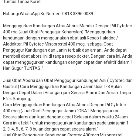
Tuntas Tanpa Kuret
Hubungi WhatsApp Ke Nomer : 0813 3396 0089
Menggugurkan Kandungan Atau Aborsi Mandiri Dengan Pill Cytotec
400 mg (Jual Obat Penggugur Kehamilan) “Menggugurkan
kandungan dengan menggunakan obat asli Resep Halodoc /
Alodokter, Pil Cytotec Misoprostol 400 mcg , sebagai Obat
Penggugur Kandungan dan Janin terbaik dan aman . Anda dapat
membeli obat aborsi ini di tanpa resep dokter. Dengan cara ini, Anda
dapat menggugurkan kandungan dengan cepat dan efektif dalam 1
Hari Gugur TUNTAS .”
Jual Obat Aborsi dan Obat Penggugur Kandungan Asli ( Cytotec dan
Gastrul ) Cara Menggugurkan Kandungan Janin Usia 1-8 Bulan
Dengan Cepat Dalam Hitungan jam Secara Alami Dan Aman Tanpa
Efek Samping,
Cara Menggugurkan Kandungan Atau Aborsi Dengan Pil Cytotec
400 mcg (Jual Obat Penggugur Janin) “OBAT Menggugurkan
Secara alami dan kuat dengan cepat Selesai dalam waktu 24 jam.
Cara ini efektif untuk menggugurkan kandungan pada usia janin 1,
2, 3, 4, 5 , 6, 7, 8 bulan dengan cepat secara alami.”
Jual Obat Penggugur Kandungan Cytotec 400mcg Misoprostol