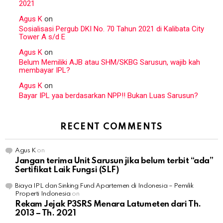
2021
Agus K
on
Sosialisasi Pergub DKI No. 70 Tahun 2021 di Kalibata City
Tower A s/d E
Agus K
on
Belum Memiliki AJB atau SHM/SKBG Sarusun, wajib kah
membayar IPL?
Agus K
on
Bayar IPL yaa berdasarkan NPP!! Bukan Luas Sarusun?
RECENT COMMENTS
Agus K
on
Jangan terima Unit Sarusun jika belum terbit “ada”
Sertifikat Laik Fungsi (SLF)
Biaya IPL dan Sinking Fund Apartemen di Indonesia – Pemilik
Properti Indonesia
on
Rekam Jejak P3SRS Menara Latumeten dari Th.
2013 – Th. 2021