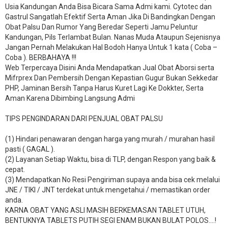
Usia Kandungan Anda Bisa Bicara Sama Admi kami. Cytotec dan
Gastrul Sangatlah Efektif Serta Aman Jika Di Bandingkan Dengan
Obat Palsu Dan Rumor Yang Beredar Seperti Jamu Peluntur
Kandungan, Pils Terlambat Bulan. Nanas Muda Ataupun Sejenisnya
Jangan Pernah Melakukan Hal Bodoh Hanya Untuk 1 kata ( Coba –
Coba ). BERBAHAYA !!!
Web Terpercaya Disini Anda Mendapatkan Jual Obat Aborsi serta
Mifrprex Dan Pembersih Dengan Kepastian Gugur Bukan Sekkedar
PHP, Jaminan Bersih Tanpa Harus Kuret Lagi Ke Dokkter, Serta
Aman Karena Dibimbing Langsung Admi
TIPS PENGINDARAN DARI PENJUAL OBAT PALSU
(1) Hindari penawaran dengan harga yang murah / murahan hasil
pasti ( GAGAL ).
(2) Layanan Setiap Waktu, bisa di TLP, dengan Respon yang baik &
cepat.
(3) Mendapatkan No Resi Pengiriman supaya anda bisa cek melalui
JNE / TIKI / JNT terdekat untuk mengetahui / memastikan order
anda.
KARNA OBAT YANG ASLI MASIH BERKEMASAN TABLET UTUH,
BENTUKNYA TABLETS PUTIH SEGI ENAM BUKAN BULAT POLOS….!