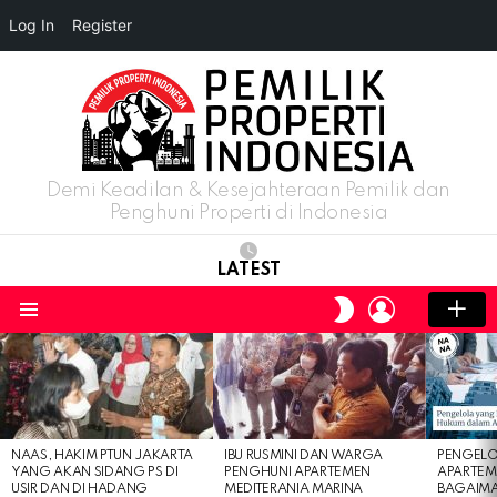
Log In
Register
Demi Keadilan & Kesejahteraan Pemilik dan
Penghuni Properti di Indonesia
LATEST
LOGIN
SWITCH
SKIN
Menu
LATEST
STORIES
NAAS, HAKIM PTUN JAKARTA
IBU RUSMINI DAN WARGA
PENGELO
YANG AKAN SIDANG PS DI
PENGHUNI APARTEMEN
APARTEM
USIR DAN DI HADANG
MEDITERANIA MARINA
BAGAIM