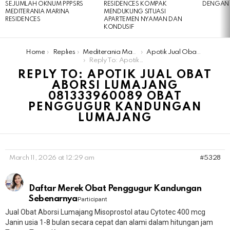
SEJUMLAH OKNUM PPPSRS
RESIDENCES KOMPAK
DENGAN 
MEDITERANIA MARINA
MENDUKUNG SITUASI
RESIDENCES
APARTEMEN NYAMAN DAN
KONDUSIF
You are here:
Home
Replies
Mediterania Marina Residences
Apotik Jual Obat Aborsi Lumajang 081333960089 Obat Penggugur Kandungan Lumajang
Reply To: Apotik Jual Obat Aborsi Lumajang 081333960089 Obat Penggugur Kandungan Lumajang
REPLY TO: APOTIK JUAL OBAT
ABORSI LUMAJANG
081333960089 OBAT
PENGGUGUR KANDUNGAN
LUMAJANG
March 11, 2026 at 12:29 am
#5328
Daftar Merek Obat Penggugur Kandungan
Sebenarnya
Participant
Jual Obat Aborsi Lumajang Misoprostol atau Cytotec 400 mcg
Janin usia 1-8 bulan secara cepat dan alami dalam hitungan jam