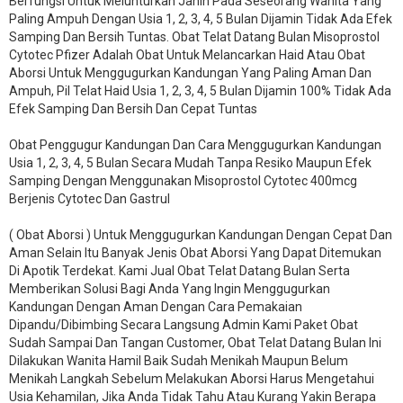
Berfungsi Untuk Melunturkan Janin Pada Seseorang Wanita Yang
Paling Ampuh Dengan Usia 1, 2, 3, 4, 5 Bulan Dijamin Tidak Ada Efek
Samping Dan Bersih Tuntas. Obat Telat Datang Bulan Misoprostol
Cytotec Pfizer Adalah Obat Untuk Melancarkan Haid Atau Obat
Aborsi Untuk Menggugurkan Kandungan Yang Paling Aman Dan
Ampuh, Pil Telat Haid Usia 1, 2, 3, 4, 5 Bulan Dijamin 100% Tidak Ada
Efek Samping Dan Bersih Dan Cepat Tuntas
Obat Penggugur Kandungan Dan Cara Menggugurkan Kandungan
Usia 1, 2, 3, 4, 5 Bulan Secara Mudah Tanpa Resiko Maupun Efek
Samping Dengan Menggunakan Misoprostol Cytotec 400mcg
Berjenis Cytotec Dan Gastrul
( Obat Aborsi ) Untuk Menggugurkan Kandungan Dengan Cepat Dan
Aman Selain Itu Banyak Jenis Obat Aborsi Yang Dapat Ditemukan
Di Apotik Terdekat. Kami Jual Obat Telat Datang Bulan Serta
Memberikan Solusi Bagi Anda Yang Ingin Menggugurkan
Kandungan Dengan Aman Dengan Cara Pemakaian
Dipandu/Dibimbing Secara Langsung Admin Kami Paket Obat
Sudah Sampai Dan Tangan Customer, Obat Telat Datang Bulan Ini
Dilakukan Wanita Hamil Baik Sudah Menikah Maupun Belum
Menikah Langkah Sebelum Melakukan Aborsi Harus Mengetahui
Usia Kehamilan, Jika Anda Tidak Tahu Atau Kurang Yakin Berapa