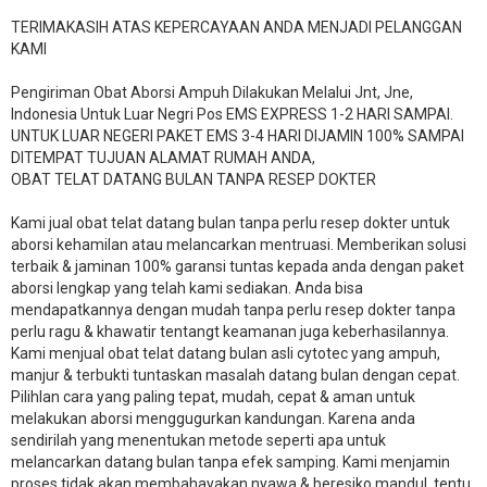
TERIMAKASIH ATAS KEPERCAYAAN ANDA MENJADI PELANGGAN
KAMI
Pengiriman Obat Aborsi Ampuh Dilakukan Melalui Jnt, Jne,
Indonesia Untuk Luar Negri Pos EMS EXPRESS 1-2 HARI SAMPAI.
UNTUK LUAR NEGERI PAKET EMS 3-4 HARI DIJAMIN 100% SAMPAI
DITEMPAT TUJUAN ALAMAT RUMAH ANDA,
OBAT TELAT DATANG BULAN TANPA RESEP DOKTER
Kami jual obat telat datang bulan tanpa perlu resep dokter untuk
aborsi kehamilan atau melancarkan mentruasi. Memberikan solusi
terbaik & jaminan 100% garansi tuntas kepada anda dengan paket
aborsi lengkap yang telah kami sediakan. Anda bisa
mendapatkannya dengan mudah tanpa perlu resep dokter tanpa
perlu ragu & khawatir tentangt keamanan juga keberhasilannya.
Kami menjual obat telat datang bulan asli cytotec yang ampuh,
manjur & terbukti tuntaskan masalah datang bulan dengan cepat.
Pilihlan cara yang paling tepat, mudah, cepat & aman untuk
melakukan aborsi menggugurkan kandungan. Karena anda
sendirilah yang menentukan metode seperti apa untuk
melancarkan datang bulan tanpa efek samping. Kami menjamin
proses tidak akan membahayakan nyawa & beresiko mandul, tentu