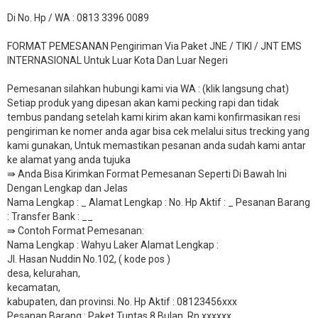
Di No. Hp / WA : 0813 3396 0089
FORMAT PEMESANAN Pengiriman Via Paket JNE / TIKI / JNT EMS
INTERNASIONAL Untuk Luar Kota Dan Luar Negeri
Pemesanan silahkan hubungi kami via WA : (klik langsung chat)
Setiap produk yang dipesan akan kami pecking rapi dan tidak
tembus pandang setelah kami kirim akan kami konfirmasikan resi
pengiriman ke nomer anda agar bisa cek melalui situs trecking yang
kami gunakan, Untuk memastikan pesanan anda sudah kami antar
ke alamat yang anda tujuka
⇛ Anda Bisa Kirimkan Format Pemesanan Seperti Di Bawah Ini
Dengan Lengkap dan Jelas
Nama Lengkap : _ Alamat Lengkap : No. Hp Aktif : _ Pesanan Barang
: Transfer Bank : __
​⇛ Contoh Format Pemesanan:
Nama Lengkap : Wahyu Laker Alamat Lengkap :
Jl. Hasan Nuddin No.102, ( kode pos )
desa, kelurahan,
kecamatan,
kabupaten, dan provinsi. No. Hp Aktif : 08123456xxx
Pesanan Barang : Paket Tuntas 8 Bulan, Rp xxxxxx