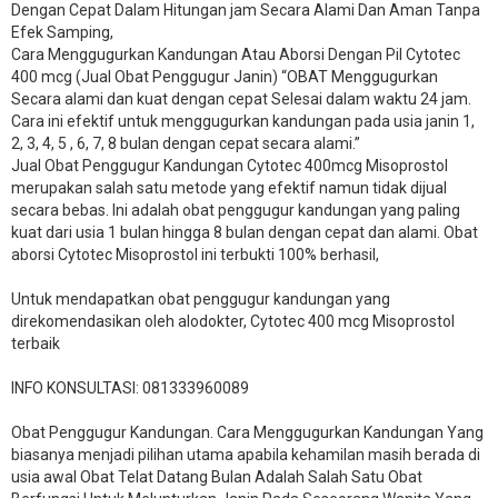
Dengan Cepat Dalam Hitungan jam Secara Alami Dan Aman Tanpa
Efek Samping,
Cara Menggugurkan Kandungan Atau Aborsi Dengan Pil Cytotec
400 mcg (Jual Obat Penggugur Janin) “OBAT Menggugurkan
Secara alami dan kuat dengan cepat Selesai dalam waktu 24 jam.
Cara ini efektif untuk menggugurkan kandungan pada usia janin 1,
2, 3, 4, 5 , 6, 7, 8 bulan dengan cepat secara alami.”
Jual Obat Penggugur Kandungan Cytotec 400mcg Misoprostol
merupakan salah satu metode yang efektif namun tidak dijual
secara bebas. Ini adalah obat penggugur kandungan yang paling
kuat dari usia 1 bulan hingga 8 bulan dengan cepat dan alami. Obat
aborsi Cytotec Misoprostol ini terbukti 100% berhasil,
Untuk mendapatkan obat penggugur kandungan yang
direkomendasikan oleh alodokter, Cytotec 400 mcg Misoprostol
terbaik
INFO KONSULTASI: 081333960089
​Obat Penggugur Kandungan. Cara Menggugurkan Kandungan Yang
biasanya menjadi pilihan utama apabila kehamilan masih berada di
usia awal Obat Telat Datang Bulan Adalah Salah Satu Obat