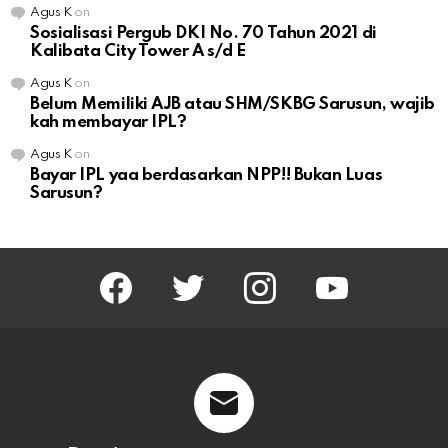
Agus K
on
Sosialisasi Pergub DKI No. 70 Tahun 2021 di
Kalibata City Tower A s/d E
Agus K
on
Belum Memiliki AJB atau SHM/SKBG Sarusun, wajib
kah membayar IPL?
Agus K
on
Bayar IPL yaa berdasarkan NPP!! Bukan Luas
Sarusun?
facebook
twitter
instagram
youtube