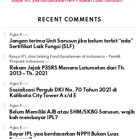
Bayar IPL yaa berdasarkan NPP!! Bukan Luas Sarusun?
RECENT COMMENTS
Agus K
on
Jangan terima Unit Sarusun jika belum terbit “ada”
Sertifikat Laik Fungsi (SLF)
Biaya IPL dan Sinking Fund Apartemen di Indonesia – Pemilik
Properti Indonesia
on
Rekam Jejak P3SRS Menara Latumeten dari Th.
2013 – Th. 2021
Agus K
on
Sosialisasi Pergub DKI No. 70 Tahun 2021 di
Kalibata City Tower A s/d E
Agus K
on
Belum Memiliki AJB atau SHM/SKBG Sarusun, wajib
kah membayar IPL?
Agus K
on
Bayar IPL yaa berdasarkan NPP!! Bukan Luas