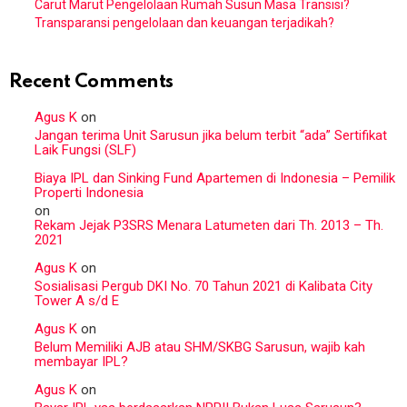
Carut Marut Pengelolaan Rumah Susun Masa Transisi?
Transparansi pengelolaan dan keuangan terjadikah?
Recent Comments
Agus K
on
Jangan terima Unit Sarusun jika belum terbit “ada” Sertifikat
Laik Fungsi (SLF)
Biaya IPL dan Sinking Fund Apartemen di Indonesia – Pemilik
Properti Indonesia
on
Rekam Jejak P3SRS Menara Latumeten dari Th. 2013 – Th.
2021
Agus K
on
Sosialisasi Pergub DKI No. 70 Tahun 2021 di Kalibata City
Tower A s/d E
Agus K
on
Belum Memiliki AJB atau SHM/SKBG Sarusun, wajib kah
membayar IPL?
Agus K
on