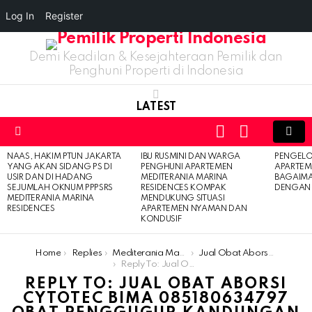
Log In
Register
Demi Keadilan & Kesejahteraan Pemilik dan
Penghuni Properti di Indonesia
LATEST
LOGIN
SWITCH
SKIN
Menu
NAAS, HAKIM PTUN JAKARTA
IBU RUSMINI DAN WARGA
PENGELO
LATEST
YANG AKAN SIDANG PS DI
PENGHUNI APARTEMEN
APARTEM
STORIES
USIR DAN DI HADANG
MEDITERANIA MARINA
BAGAIM
SEJUMLAH OKNUM PPPSRS
RESIDENCES KOMPAK
DENGAN 
MEDITERANIA MARINA
MENDUKUNG SITUASI
RESIDENCES
APARTEMEN NYAMAN DAN
KONDUSIF
You are here:
Home
Replies
Mediterania Marina Residences
Jual Obat Aborsi Cytotec Bima 085180634797 Obat Penggugur Kandungan Bima
Reply To: Jual Obat Aborsi Cytotec Bima 085180634797 Obat Penggugur Kandungan Bima
REPLY TO: JUAL OBAT ABORSI
CYTOTEC BIMA 085180634797