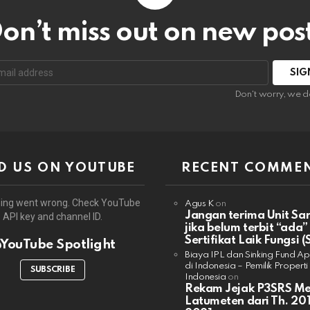
on’t miss out on new pos
:
Don't worry, we d
D US ON YOUTUBE
RECENT COMME
ing went wrong. Check YouTube
Agus K
on
Jangan terima Unit Sa
API key and channel ID.
jika belum terbit “ada”
Sertifikat Laik Fungsi (
YouTube Spotlight
Biaya IPL dan Sinking Fund A
di Indonesia – Pemilik Properti
SUBSCRIBE
Indonesia
on
Rekam Jejak P3SRS M
Latumeten dari Th. 201