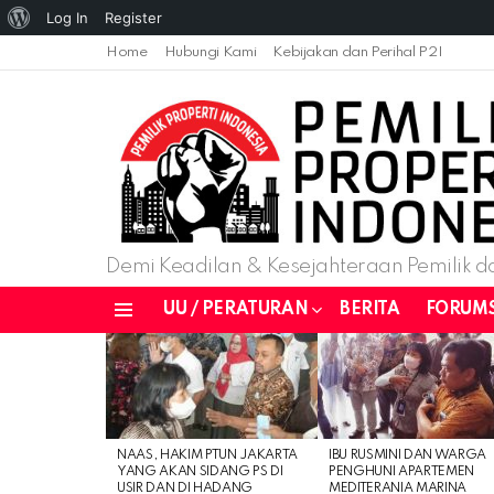
About
Log In
Register
WordPress
Home
Hubungi Kami
Kebijakan dan Perihal P2I
Demi Keadilan & Kesejahteraan Pemilik da
UU / PERATURAN
BERITA
FORUM
Menu
LATEST
STORIES
NAAS, HAKIM PTUN JAKARTA
IBU RUSMINI DAN WARGA
YANG AKAN SIDANG PS DI
PENGHUNI APARTEMEN
USIR DAN DI HADANG
MEDITERANIA MARINA