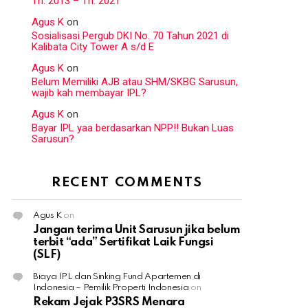
Th. 2013 – Th. 2021
Agus K
on
Sosialisasi Pergub DKI No. 70 Tahun 2021 di
Kalibata City Tower A s/d E
Agus K
on
Belum Memiliki AJB atau SHM/SKBG Sarusun,
wajib kah membayar IPL?
Agus K
on
Bayar IPL yaa berdasarkan NPP!! Bukan Luas
Sarusun?
RECENT COMMENTS
Agus K
on
Jangan terima Unit Sarusun jika belum
terbit “ada” Sertifikat Laik Fungsi
(SLF)
Biaya IPL dan Sinking Fund Apartemen di
Indonesia – Pemilik Properti Indonesia
on
Rekam Jejak P3SRS Menara