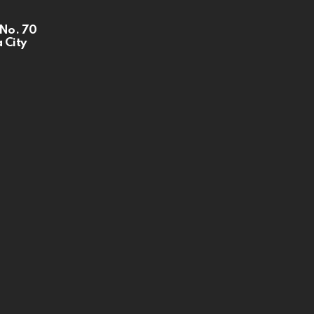
 No. 70
 City