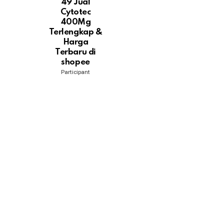
49 Jual
Cytotec
400Mg
Terlengkap &
Harga
Terbaru di
shopee
Participant