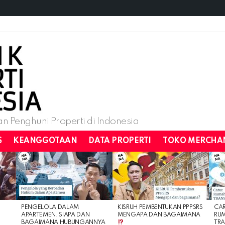
n Penghuni Properti di Indonesia
S
KEANGGOTAAN
DATA PROPERTI
TOKO MERCHA
PENGELOLA DALAM
KISRUH PEMBENTUKAN PPPSRS
CA
APARTEMEN. SIAPA DAN
MENGAPA DAN BAGAIMANA
RU
BAGAIMANA HUBUNGANNYA
TRA