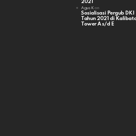
2021
Agus K
on
Sosialisasi Pergub DKI
Tahun 2021 di Kalibata
Tower A s/d E