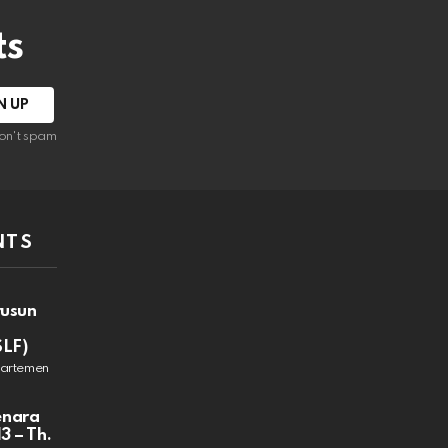
ts
on't spam
NTS
rusun
SLF)
partemen
enara
3 – Th.