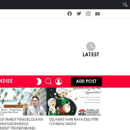
facebook
twitter
instagram
youtube
LATEST
SEARCH
LOGIN
SWITCH
NDISE
ADD POST
SKIN
RUT MARUT PENGELOLAAN
SELAMAT HARI RAYA IDUL FITRI
MAH SUSUN MASA
1 SYAWAL 1443 H
NSISI? TRANSPARANSI