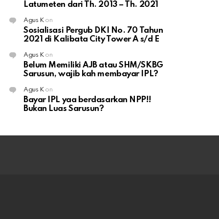
Latumeten dari Th. 2013 – Th. 2021
Agus K
on
Sosialisasi Pergub DKI No. 70 Tahun
2021 di Kalibata City Tower A s/d E
Agus K
on
Belum Memiliki AJB atau SHM/SKBG
Sarusun, wajib kah membayar IPL?
Agus K
on
Bayar IPL yaa berdasarkan NPP!!
Bukan Luas Sarusun?