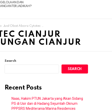
NGELOLAAN DAN
UANGAN TERJADIKAH?
 Aborsi Cytotec Cianjur 085180634797 Obat Penggugur Kandungan Cianjur
TEC CIANJUR
DUNGAN CIANJUR
Search
SEARCH
Recent Posts
Naas, Hakim PTUN Jakarta yang Akan Sidang
PS di Usir dan di Hadang Sejumlah Oknum
PPPSRS Mediterania Marina Residences