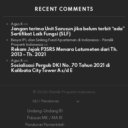
RECENT COMMENTS
Agus K
on
Jangan terima Unit Sarusun jika belum terbit “ada”
Sertifikat Laik Fungsi (SLF)
Biaya IPL dan Sinking Fund Apartemen di Indonesia – Pemilik
Properti Indonesia
on
Rekam Jejak P3SRS Menara Latumeten dari Th.
2013 – Th. 2021
Agus K
on
Sosialisasi Pergub DKI No. 70 Tahun 2021 di
Kalibata City Tower A s/d E
© 2026 Pemilik Properti Indonesia
UU / Peraturan
Undang-Undang RI
Putusan MK / MA RI
Peraturan Pemerintah