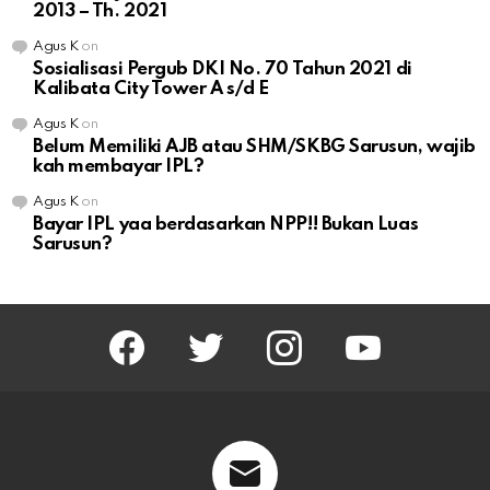
2013 – Th. 2021
Agus K
on
Sosialisasi Pergub DKI No. 70 Tahun 2021 di
Kalibata City Tower A s/d E
Agus K
on
Belum Memiliki AJB atau SHM/SKBG Sarusun, wajib
kah membayar IPL?
Agus K
on
Bayar IPL yaa berdasarkan NPP!! Bukan Luas
Sarusun?
facebook
twitter
instagram
youtube