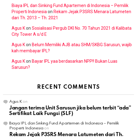
Biaya IPL dan Sinking Fund Apartemen di Indonesia – Pemilik
Properti Indonesia
on
Rekam Jejak P3SRS Menara Latumeten
dari Th. 2013 – Th. 2021
Agus K
on
Sosialisasi Pergub DKI No. 70 Tahun 2021 di Kalibata
City Tower A s/d E
Agus K
on
Belum Memiliki AJB atau SHM/SKBG Sarusun, wajib
kah membayar IPL?
Agus K
on
Bayar IPL yaa berdasarkan NPP!! Bukan Luas
Sarusun?
RECENT COMMENTS
Agus K
on
Jangan terima Unit Sarusun jika belum terbit “ada”
Sertifikat Laik Fungsi (SLF)
Biaya IPL dan Sinking Fund Apartemen di Indonesia – Pemilik
Properti Indonesia
on
Rekam Jejak P3SRS Menara Latumeten dari Th.