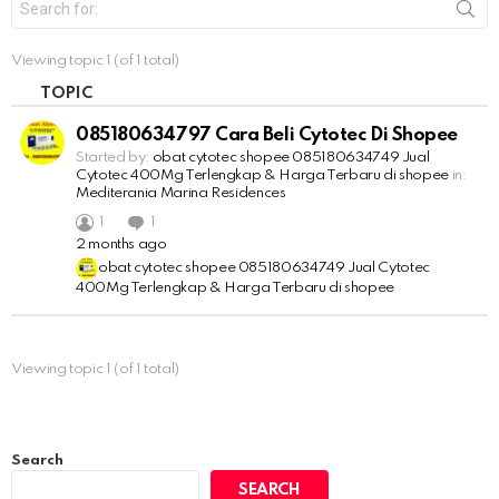
e
a
r
Viewing topic 1 (of 1 total)
c
h
TOPIC
f
o
085180634797 Cara Beli Cytotec Di Shopee
r
Started by:
obat cytotec shopee 085180634749 Jual
:
Cytotec 400Mg Terlengkap & Harga Terbaru di shopee
in:
Mediterania Marina Residences
1
1
2 months ago
obat cytotec shopee 085180634749 Jual Cytotec
400Mg Terlengkap & Harga Terbaru di shopee
Viewing topic 1 (of 1 total)
Search
SEARCH