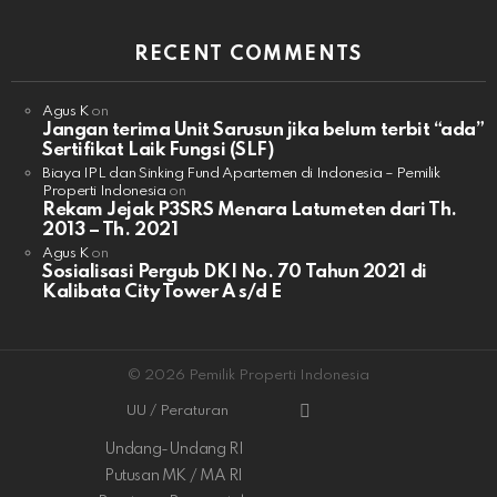
RECENT COMMENTS
Agus K
on
Jangan terima Unit Sarusun jika belum terbit “ada”
Sertifikat Laik Fungsi (SLF)
Biaya IPL dan Sinking Fund Apartemen di Indonesia – Pemilik
Properti Indonesia
on
Rekam Jejak P3SRS Menara Latumeten dari Th.
2013 – Th. 2021
Agus K
on
Sosialisasi Pergub DKI No. 70 Tahun 2021 di
Kalibata City Tower A s/d E
© 2026 Pemilik Properti Indonesia
UU / Peraturan
Undang-Undang RI
Putusan MK / MA RI