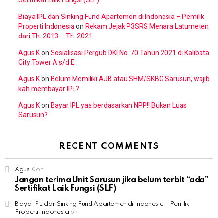
Biaya IPL dan Sinking Fund Apartemen di Indonesia – Pemilik
Properti Indonesia
on
Rekam Jejak P3SRS Menara Latumeten
dari Th. 2013 – Th. 2021
Agus K
on
Sosialisasi Pergub DKI No. 70 Tahun 2021 di Kalibata
City Tower A s/d E
Agus K
on
Belum Memiliki AJB atau SHM/SKBG Sarusun, wajib
kah membayar IPL?
Agus K
on
Bayar IPL yaa berdasarkan NPP!! Bukan Luas
Sarusun?
RECENT COMMENTS
Agus K
on
Jangan terima Unit Sarusun jika belum terbit “ada”
Sertifikat Laik Fungsi (SLF)
Biaya IPL dan Sinking Fund Apartemen di Indonesia – Pemilik
Properti Indonesia
on