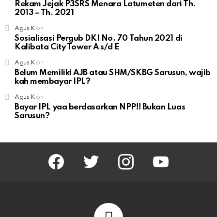
Rekam Jejak P3SRS Menara Latumeten dari Th.
2013 – Th. 2021
Agus K
on
Sosialisasi Pergub DKI No. 70 Tahun 2021 di
Kalibata City Tower A s/d E
Agus K
on
Belum Memiliki AJB atau SHM/SKBG Sarusun, wajib
kah membayar IPL?
Agus K
on
Bayar IPL yaa berdasarkan NPP!! Bukan Luas
Sarusun?
facebook
twitter
instagram
youtube