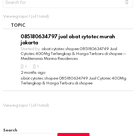
e
a
r
Viewing topic 1 (of 1 total)
c
h
TOPIC
f
o
085180634797 jual obat cytotec murah
r
jakarta
:
Started by:
obat cytotec shopee 085180634749 Jual
Cytotec 400Mg Terlengkap & Harga Terbaru di shopee
in:
Mediterania Marina Residences
1
1
2 months ago
obat cytotec shopee 085180634749 Jual Cytotec 400Mg
Terlengkap & Harga Terbaru di shopee
Viewing topic 1 (of 1 total)
Search