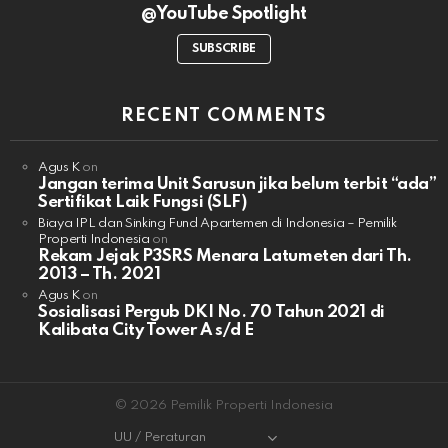
@YouTube Spotlight
SUBSCRIBE
RECENT COMMENTS
Agus K
on
Jangan terima Unit Sarusun jika belum terbit “ada”
Sertifikat Laik Fungsi (SLF)
Biaya IPL dan Sinking Fund Apartemen di Indonesia – Pemilik
Properti Indonesia
on
Rekam Jejak P3SRS Menara Latumeten dari Th.
2013 – Th. 2021
Agus K
on
Sosialisasi Pergub DKI No. 70 Tahun 2021 di
Kalibata City Tower A s/d E
© 2026 Pemilik Properti Indonesia
UU / Peraturan