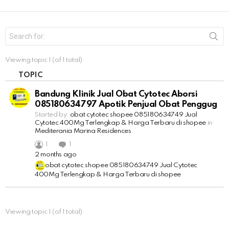
S
e
a
r
Viewing topic 1 (of 1 total)
c
h
TOPIC
f
o
Bandung Klinik Jual Obat Cytotec Aborsi
r
085180634797 Apotik Penjual Obat Penggug
:
Started by:
obat cytotec shopee 085180634749 Jual
Cytotec 400Mg Terlengkap & Harga Terbaru di shopee
in:
Mediterania Marina Residences
1
1
2 months ago
obat cytotec shopee 085180634749 Jual Cytotec
400Mg Terlengkap & Harga Terbaru di shopee
Viewing topic 1 (of 1 total)