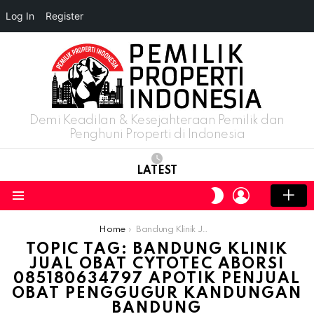
Log In
Register
Demi Keadilan & Kesejahteraan Pemilik dan
Penghuni Properti di Indonesia
LATEST
LOGIN
SWITCH
SKIN
Menu
You are here:
Home
Bandung Klinik Jual Obat Cytotec Aborsi 085180634797 Apotik Penjual Obat Penggugur Kandungan Bandung
TOPIC TAG: BANDUNG KLINIK
JUAL OBAT CYTOTEC ABORSI
085180634797 APOTIK PENJUAL
OBAT PENGGUGUR KANDUNGAN
BANDUNG