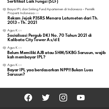
Sertifikat Laik Fungsi (SLF)
Biaya IPL dan Sinking Fund Apartemen di Indonesia – Pemilik
Properti Indonesia
on
Rekam Jejak P3SRS Menara Latumeten dari Th.
2013 – Th. 2021
Agus K
on
Sosialisasi Pergub DKI No. 70 Tahun 2021 di
Kalibata City Tower A s/d E
Agus K
on
Belum Memiliki AJB atau SHM/SKBG Sarusun, wajib
kah membayar IPL?
Agus K
on
Bayar IPL yaa berdasarkan NPP!! Bukan Luas
Sarusun?
facebook
twitter
instagram
youtube