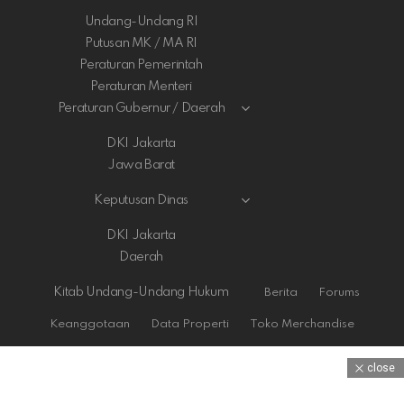
Undang-Undang RI
Putusan MK / MA RI
Peraturan Pemerintah
Peraturan Menteri
Peraturan Gubernur / Daerah
DKI Jakarta
Jawa Barat
Keputusan Dinas
DKI Jakarta
Daerah
Kitab Undang-Undang Hukum
Berita
Forums
Keanggotaan
Data Properti
Toko Merchandise
close