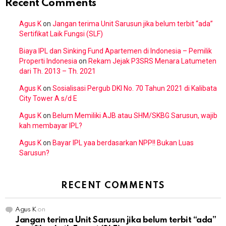
Recent Comments
Agus K
on
Jangan terima Unit Sarusun jika belum terbit “ada”
Sertifikat Laik Fungsi (SLF)
Biaya IPL dan Sinking Fund Apartemen di Indonesia – Pemilik
Properti Indonesia
on
Rekam Jejak P3SRS Menara Latumeten
dari Th. 2013 – Th. 2021
Agus K
on
Sosialisasi Pergub DKI No. 70 Tahun 2021 di Kalibata
City Tower A s/d E
Agus K
on
Belum Memiliki AJB atau SHM/SKBG Sarusun, wajib
kah membayar IPL?
Agus K
on
Bayar IPL yaa berdasarkan NPP!! Bukan Luas
Sarusun?
RECENT COMMENTS
Agus K
on
Jangan terima Unit Sarusun jika belum terbit “ada”