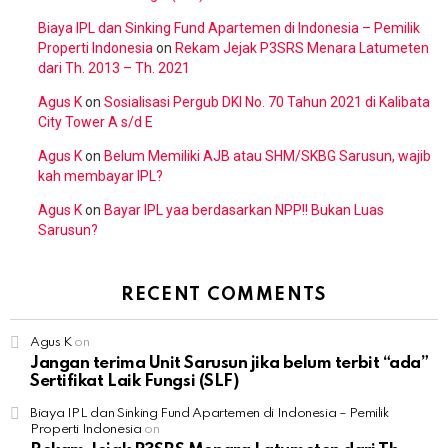
Biaya IPL dan Sinking Fund Apartemen di Indonesia – Pemilik
Properti Indonesia
on
Rekam Jejak P3SRS Menara Latumeten
dari Th. 2013 – Th. 2021
Agus K
on
Sosialisasi Pergub DKI No. 70 Tahun 2021 di Kalibata
City Tower A s/d E
Agus K
on
Belum Memiliki AJB atau SHM/SKBG Sarusun, wajib
kah membayar IPL?
Agus K
on
Bayar IPL yaa berdasarkan NPP!! Bukan Luas
Sarusun?
RECENT COMMENTS
Agus K
on
Jangan terima Unit Sarusun jika belum terbit “ada”
Sertifikat Laik Fungsi (SLF)
Biaya IPL dan Sinking Fund Apartemen di Indonesia – Pemilik
Properti Indonesia
on