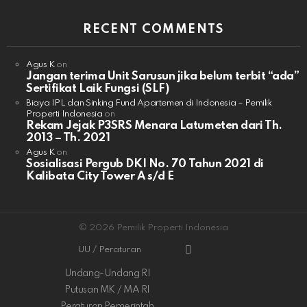
RECENT COMMENTS
Agus K
on
Jangan terima Unit Sarusun jika belum terbit “ada”
Sertifikat Laik Fungsi (SLF)
Biaya IPL dan Sinking Fund Apartemen di Indonesia – Pemilik
Properti Indonesia
on
Rekam Jejak P3SRS Menara Latumeten dari Th.
2013 – Th. 2021
Agus K
on
Sosialisasi Pergub DKI No. 70 Tahun 2021 di
Kalibata City Tower A s/d E
© 2026 Pemilik Properti Indonesia
UU / Peraturan
Undang-Undang RI
Putusan MK / MA RI
Peraturan Pemerintah