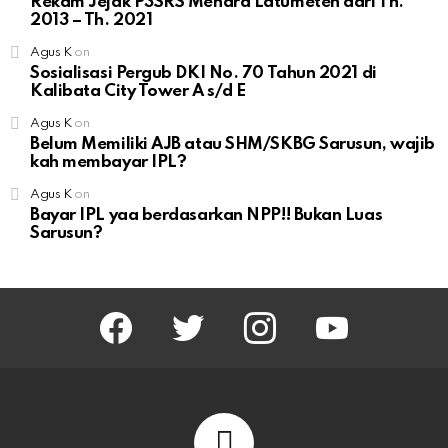
Rekam Jejak P3SRS Menara Latumeten dari Th.
2013 – Th. 2021
Agus K
on
Sosialisasi Pergub DKI No. 70 Tahun 2021 di
Kalibata City Tower A s/d E
Agus K
on
Belum Memiliki AJB atau SHM/SKBG Sarusun, wajib
kah membayar IPL?
Agus K
on
Bayar IPL yaa berdasarkan NPP!! Bukan Luas
Sarusun?
facebook
twitter
instagram
youtube