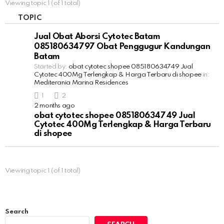
Viewing topic 1 (of 1 total)
c
h
TOPIC
f
o
Jual Obat Aborsi Cytotec Batam
r
085180634797 Obat Penggugur Kandungan
:
Batam
Started by:
obat cytotec shopee 085180634749 Jual
Cytotec 400Mg Terlengkap & Harga Terbaru di shopee
in:
Mediterania Marina Residences
1
2
2 months ago
obat cytotec shopee 085180634749 Jual
Cytotec 400Mg Terlengkap & Harga Terbaru
di shopee
Viewing topic 1 (of 1 total)
Search