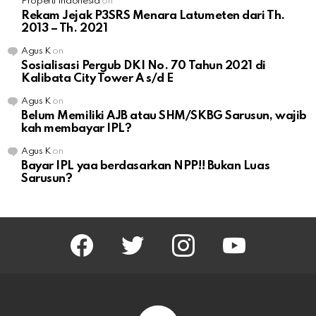
Properti Indonesia
on
Rekam Jejak P3SRS Menara Latumeten dari Th.
2013 – Th. 2021
Agus K
on
Sosialisasi Pergub DKI No. 70 Tahun 2021 di
Kalibata City Tower A s/d E
Agus K
on
Belum Memiliki AJB atau SHM/SKBG Sarusun, wajib
kah membayar IPL?
Agus K
on
Bayar IPL yaa berdasarkan NPP!! Bukan Luas
Sarusun?
facebook
twitter
instagram
youtube