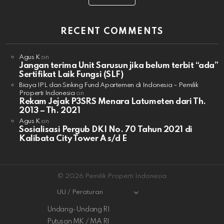
RECENT COMMENTS
Agus K
on
Jangan terima Unit Sarusun jika belum terbit “ada”
Sertifikat Laik Fungsi (SLF)
Biaya IPL dan Sinking Fund Apartemen di Indonesia – Pemilik
Properti Indonesia
on
Rekam Jejak P3SRS Menara Latumeten dari Th.
2013 – Th. 2021
Agus K
on
Sosialisasi Pergub DKI No. 70 Tahun 2021 di
Kalibata City Tower A s/d E
© 2026 Pemilik Properti Indonesia
UU / Peraturan
Undang-Undang RI
Putusan MK / MA RI