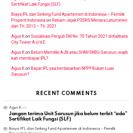
Sertifikat Laik Fungsi (SLF)
Biaya IPL dan Sinking Fund Apartemen di Indonesia – Pemilik
Properti Indonesia
on
Rekam Jejak P3SRS Menara Latumeten
dari Th. 2013 – Th. 2021
Agus K
on
Sosialisasi Pergub DKI No. 70 Tahun 2021 di Kalibata
City Tower A s/d E
Agus K
on
Belum Memiliki AJB atau SHM/SKBG Sarusun, wajib
kah membayar IPL?
Agus K
on
Bayar IPL yaa berdasarkan NPP!! Bukan Luas
Sarusun?
RECENT COMMENTS
Agus K
on
Jangan terima Unit Sarusun jika belum terbit “ada”
Sertifikat Laik Fungsi (SLF)
Biaya IPL dan Sinking Fund Apartemen di Indonesia – Pemilik