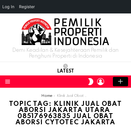
Log In
Register
Demi Keadilan & Kesejahteraan Pemilik dan
Penghuni Properti di Indonesia
LATEST
LOGIN
SWITCH
SKIN
Menu
You are here:
Home
Klinik Jual Obat Aborsi Jakarta Utara ​​085176963835 Jual Obat Aborsi Cytotec Jakarta
TOPIC TAG: KLINIK JUAL OBAT
ABORSI JAKARTA UTARA ​​
085176963835 JUAL OBAT
ABORSI CYTOTEC JAKARTA