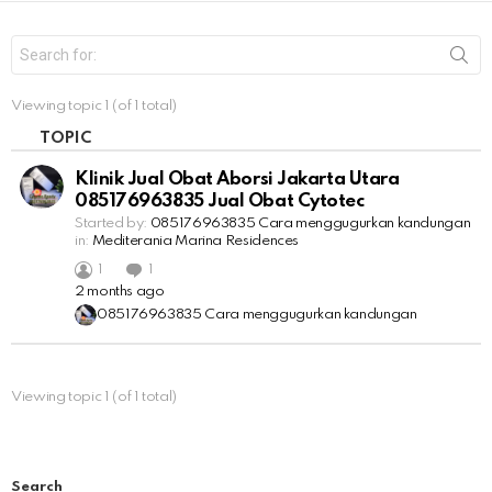
S
e
a
r
Viewing topic 1 (of 1 total)
c
h
TOPIC
f
o
Klinik Jual Obat Aborsi Jakarta Utara ​​
r
085176963835 Jual Obat Cytotec
:
Started by:
085176963835​ Cara menggugurkan kandungan
in:
Mediterania Marina Residences
1
1
2 months ago
085176963835​ Cara menggugurkan kandungan
Viewing topic 1 (of 1 total)
Search