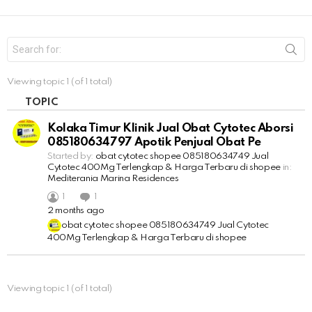
S
e
a
r
Viewing topic 1 (of 1 total)
c
h
TOPIC
f
o
Kolaka Timur Klinik Jual Obat Cytotec Aborsi
r
085180634797 Apotik Penjual Obat Pe
:
Started by:
obat cytotec shopee 085180634749 Jual
Cytotec 400Mg Terlengkap & Harga Terbaru di shopee
in:
Mediterania Marina Residences
1
1
2 months ago
obat cytotec shopee 085180634749 Jual Cytotec
400Mg Terlengkap & Harga Terbaru di shopee
Viewing topic 1 (of 1 total)