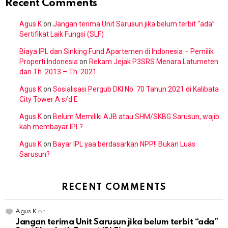
Recent Comments
Agus K
on
Jangan terima Unit Sarusun jika belum terbit “ada”
Sertifikat Laik Fungsi (SLF)
Biaya IPL dan Sinking Fund Apartemen di Indonesia – Pemilik
Properti Indonesia
on
Rekam Jejak P3SRS Menara Latumeten
dari Th. 2013 – Th. 2021
Agus K
on
Sosialisasi Pergub DKI No. 70 Tahun 2021 di Kalibata
City Tower A s/d E
Agus K
on
Belum Memiliki AJB atau SHM/SKBG Sarusun, wajib
kah membayar IPL?
Agus K
on
Bayar IPL yaa berdasarkan NPP!! Bukan Luas
Sarusun?
RECENT COMMENTS
Agus K
on
Jangan terima Unit Sarusun jika belum terbit “ada”