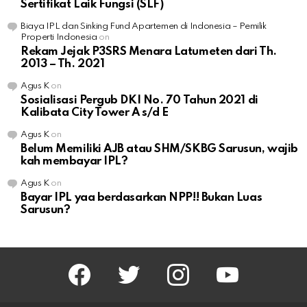
Sertifikat Laik Fungsi (SLF)
Biaya IPL dan Sinking Fund Apartemen di Indonesia – Pemilik
Properti Indonesia
on
Rekam Jejak P3SRS Menara Latumeten dari Th.
2013 – Th. 2021
Agus K
on
Sosialisasi Pergub DKI No. 70 Tahun 2021 di
Kalibata City Tower A s/d E
Agus K
on
Belum Memiliki AJB atau SHM/SKBG Sarusun, wajib
kah membayar IPL?
Agus K
on
Bayar IPL yaa berdasarkan NPP!! Bukan Luas
Sarusun?
facebook
twitter
instagram
youtube