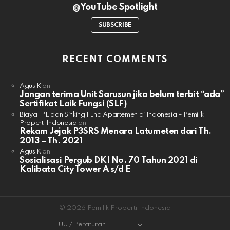
@YouTube Spotlight
SUBSCRIBE
RECENT COMMENTS
Agus K
on
Jangan terima Unit Sarusun jika belum terbit “ada”
Sertifikat Laik Fungsi (SLF)
Biaya IPL dan Sinking Fund Apartemen di Indonesia – Pemilik
Properti Indonesia
on
Rekam Jejak P3SRS Menara Latumeten dari Th.
2013 – Th. 2021
Agus K
on
Sosialisasi Pergub DKI No. 70 Tahun 2021 di
Kalibata City Tower A s/d E
© 2026 Pemilik Properti Indonesia
UU / Peraturan