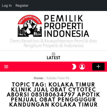
Log In
Register
Demi Keadilan & Kesejahteraan Pemilik dan
Penghuni Properti di Indonesia
LATEST
LOGIN
SWITCH
SKIN
Menu
You are here:
Home
Kolaka Timur Klinik Jual Obat Cytotec Aborsi 085180634797 Apotik Penjual Obat Penggugur Kandungan Kolaka Timur
TOPIC TAG: KOLAKA TIMUR
KLINIK JUAL OBAT CYTOTEC
ABORSI 085180634797 APOTIK
PENJUAL OBAT PENGGUGUR
KANDUNGAN KOLAKA TIMUR