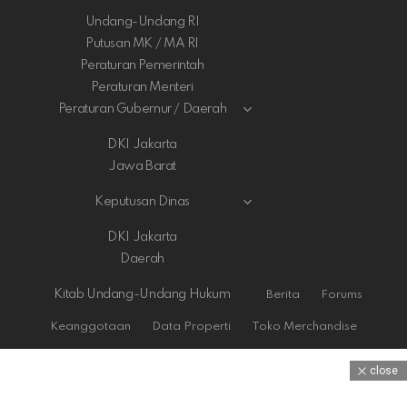
Undang-Undang RI
Putusan MK / MA RI
Peraturan Pemerintah
Peraturan Menteri
Peraturan Gubernur / Daerah
DKI Jakarta
Jawa Barat
Keputusan Dinas
DKI Jakarta
Daerah
Kitab Undang-Undang Hukum
Berita
Forums
Keanggotaan
Data Properti
Toko Merchandise
close