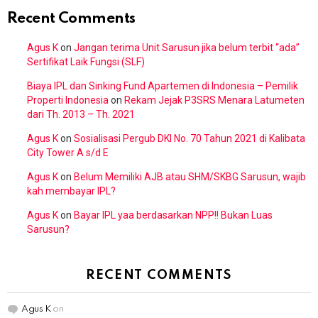
Recent Comments
Agus K
on
Jangan terima Unit Sarusun jika belum terbit “ada”
Sertifikat Laik Fungsi (SLF)
Biaya IPL dan Sinking Fund Apartemen di Indonesia – Pemilik
Properti Indonesia
on
Rekam Jejak P3SRS Menara Latumeten
dari Th. 2013 – Th. 2021
Agus K
on
Sosialisasi Pergub DKI No. 70 Tahun 2021 di Kalibata
City Tower A s/d E
Agus K
on
Belum Memiliki AJB atau SHM/SKBG Sarusun, wajib
kah membayar IPL?
Agus K
on
Bayar IPL yaa berdasarkan NPP!! Bukan Luas
Sarusun?
RECENT COMMENTS
Agus K
on