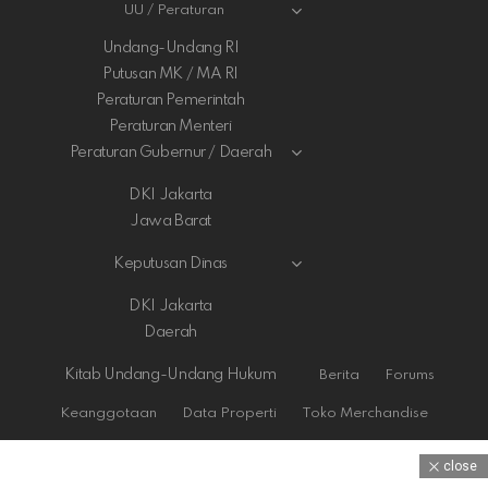
UU / Peraturan
Undang-Undang RI
Putusan MK / MA RI
Peraturan Pemerintah
Peraturan Menteri
Peraturan Gubernur / Daerah
DKI Jakarta
Jawa Barat
Keputusan Dinas
DKI Jakarta
Daerah
Kitab Undang-Undang Hukum
Berita
Forums
Keanggotaan
Data Properti
Toko Merchandise
close