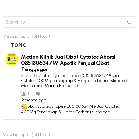
S
e
a
r
Viewing topic 1 (of 1 total)
c
h
TOPIC
f
o
Medan Klinik Jual Obat Cytotec Aborsi
r
085180634797 Apotik Penjual Obat
:
Penggugur
Started by:
obat cytotec shopee 085180634749 Jual
Cytotec 400Mg Terlengkap & Harga Terbaru di shopee
in:
Mediterania Marina Residences
1
1
2 months ago
obat cytotec shopee 085180634749 Jual Cytotec
400Mg Terlengkap & Harga Terbaru di shopee
Viewing topic 1 (of 1 total)