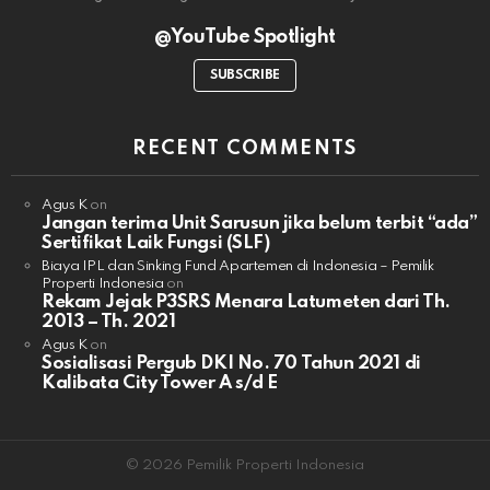
@YouTube Spotlight
SUBSCRIBE
RECENT COMMENTS
Agus K
on
Jangan terima Unit Sarusun jika belum terbit “ada”
Sertifikat Laik Fungsi (SLF)
Biaya IPL dan Sinking Fund Apartemen di Indonesia – Pemilik
Properti Indonesia
on
Rekam Jejak P3SRS Menara Latumeten dari Th.
2013 – Th. 2021
Agus K
on
Sosialisasi Pergub DKI No. 70 Tahun 2021 di
Kalibata City Tower A s/d E
© 2026 Pemilik Properti Indonesia