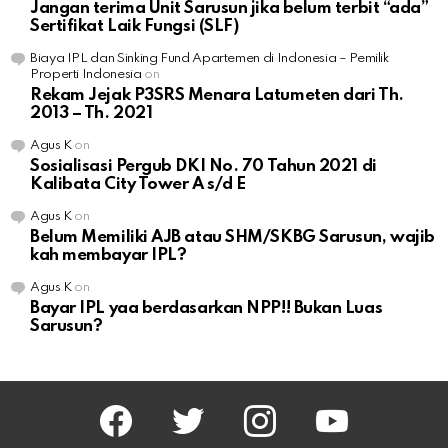
Jangan terima Unit Sarusun jika belum terbit “ada”
Sertifikat Laik Fungsi (SLF)
Biaya IPL dan Sinking Fund Apartemen di Indonesia – Pemilik
Properti Indonesia
on
Rekam Jejak P3SRS Menara Latumeten dari Th.
2013 – Th. 2021
Agus K
on
Sosialisasi Pergub DKI No. 70 Tahun 2021 di
Kalibata City Tower A s/d E
Agus K
on
Belum Memiliki AJB atau SHM/SKBG Sarusun, wajib
kah membayar IPL?
Agus K
on
Bayar IPL yaa berdasarkan NPP!! Bukan Luas
Sarusun?
facebook
twitter
instagram
youtube