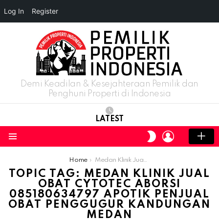
Log In
Register
Demi Keadilan & Kesejahteraan Pemilik dan
Penghuni Properti di Indonesia
LATEST
LOGIN
SWITCH
SKIN
Menu
You are here:
Home
Medan Klinik Jual Obat Cytotec Aborsi 085180634797 Apotik Penjual Obat Penggugur Kandungan Medan
TOPIC TAG: MEDAN KLINIK JUAL
OBAT CYTOTEC ABORSI
085180634797 APOTIK PENJUAL
OBAT PENGGUGUR KANDUNGAN
MEDAN