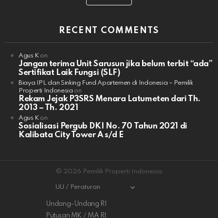
RECENT COMMENTS
Agus K
on
Jangan terima Unit Sarusun jika belum terbit “ada”
Sertifikat Laik Fungsi (SLF)
Biaya IPL dan Sinking Fund Apartemen di Indonesia – Pemilik
Properti Indonesia
on
Rekam Jejak P3SRS Menara Latumeten dari Th.
2013 – Th. 2021
Agus K
on
Sosialisasi Pergub DKI No. 70 Tahun 2021 di
Kalibata City Tower A s/d E
© 2026 Pemilik Properti Indonesia
UU / Peraturan
Undang-Undang RI
Putusan MK / MA RI