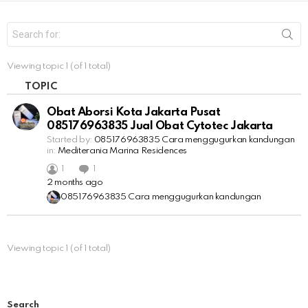
S
e
a
r
Viewing topic 1 (of 1 total)
c
h
TOPIC
f
o
Obat Aborsi Kota Jakarta Pusat ​​
r
085176963835 Jual Obat Cytotec Jakarta
:
Started by:
085176963835​ Cara menggugurkan kandungan
in:
Mediterania Marina Residences
1
1
2 months ago
085176963835​ Cara menggugurkan kandungan
Viewing topic 1 (of 1 total)
Search