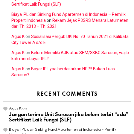
Sertifikat Laik Fungsi (SLF)
Biaya IPL dan Sinking Fund Apartemen di Indonesia – Pemilik
Properti Indonesia
on
Rekam Jejak P3SRS Menara Latumeten
dari Th. 2013 – Th. 2021
Agus K
on
Sosialisasi Pergub DKI No. 70 Tahun 2021 di Kalibata
City Tower A s/d E
Agus K
on
Belum Memiliki AJB atau SHM/SKBG Sarusun, wajib
kah membayar IPL?
Agus K
on
Bayar IPL yaa berdasarkan NPP!! Bukan Luas
Sarusun?
RECENT COMMENTS
Agus K
on
Jangan terima Unit Sarusun jika belum terbit “ada”
Sertifikat Laik Fungsi (SLF)
Biaya IPL dan Sinking Fund Apartemen di Indonesia – Pemilik