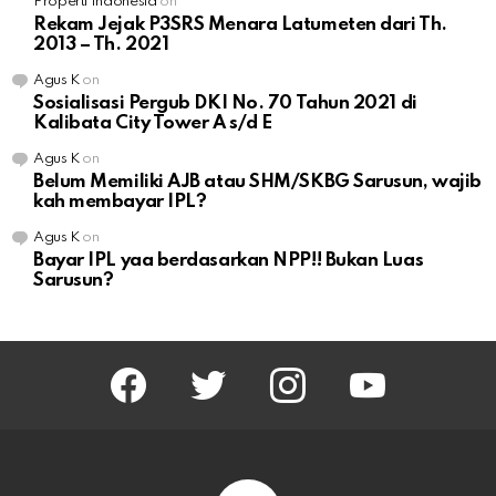
Properti Indonesia
on
Rekam Jejak P3SRS Menara Latumeten dari Th.
2013 – Th. 2021
Agus K
on
Sosialisasi Pergub DKI No. 70 Tahun 2021 di
Kalibata City Tower A s/d E
Agus K
on
Belum Memiliki AJB atau SHM/SKBG Sarusun, wajib
kah membayar IPL?
Agus K
on
Bayar IPL yaa berdasarkan NPP!! Bukan Luas
Sarusun?
facebook
twitter
instagram
youtube