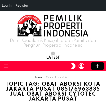
Log In
Register
Demi Keadilan & Kesejahteraan Pemilik dan
Penghuni Properti di Indonesia
LATEST
LOGIN
SWITCH
SKIN
Menu
You are here:
Home
Obat Aborsi Kota Jakarta Pusat ​​085176963835 Jual Obat Aborsi Cytotec Jakarta Pusat
TOPIC TAG: OBAT ABORSI KOTA
JAKARTA PUSAT ​​085176963835
JUAL OBAT ABORSI CYTOTEC
JAKARTA PUSAT