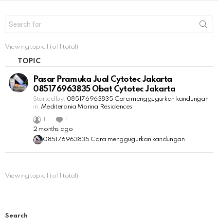
S
e
a
r
Viewing topic 1 (of 1 total)
c
h
TOPIC
f
o
Pasar Pramuka Jual Cytotec Jakarta ​​
r
085176963835 Obat Cytotec Jakarta
:
Started by:
085176963835​ Cara menggugurkan kandungan
in:
Mediterania Marina Residences
1
1
2 months ago
085176963835​ Cara menggugurkan kandungan
Viewing topic 1 (of 1 total)
Search