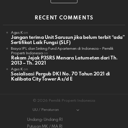
RECENT COMMENTS
Agus K
on
Jangan terima Unit Sarusun jika belum terbit “ada”
Sertifikat Laik Fungsi (SLF)
Biaya IPL dan Sinking Fund Apartemen di Indonesia – Pemilik
Properti Indonesia
on
Rekam Jejak P3SRS Menara Latumeten dari Th.
2013 – Th. 2021
Agus K
on
Sosialisasi Pergub DKI No. 70 Tahun 2021 di
Kalibata City Tower A s/d E
© 2026 Pemilik Properti Indonesia
UU / Peraturan
Undang-Undang RI
Putusan MK / MA RI