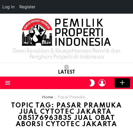
Log In
Register
Demi Keadilan & Kesejahteraan Pemilik dan
Penghuni Properti di Indonesia
LATEST
LOGIN
SWITCH
SKIN
Menu
You are here:
Home
Pasar Pramuka Jual Cytotec Jakarta ​​085176963835 Jual Obat Aborsi Cytotec Jakarta
TOPIC TAG: PASAR PRAMUKA
JUAL CYTOTEC JAKARTA ​​
085176963835 JUAL OBAT
ABORSI CYTOTEC JAKARTA