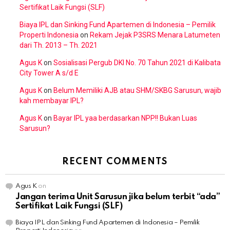
Sertifikat Laik Fungsi (SLF)
Biaya IPL dan Sinking Fund Apartemen di Indonesia – Pemilik
Properti Indonesia
on
Rekam Jejak P3SRS Menara Latumeten
dari Th. 2013 – Th. 2021
Agus K
on
Sosialisasi Pergub DKI No. 70 Tahun 2021 di Kalibata
City Tower A s/d E
Agus K
on
Belum Memiliki AJB atau SHM/SKBG Sarusun, wajib
kah membayar IPL?
Agus K
on
Bayar IPL yaa berdasarkan NPP!! Bukan Luas
Sarusun?
RECENT COMMENTS
Agus K
on
Jangan terima Unit Sarusun jika belum terbit “ada”
Sertifikat Laik Fungsi (SLF)
Biaya IPL dan Sinking Fund Apartemen di Indonesia – Pemilik