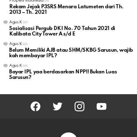
Properti Indonesia
on
Rekam Jejak P3SRS Menara Latumeten dari Th.
2013 – Th. 2021
Agus K
on
Sosialisasi Pergub DKI No. 70 Tahun 2021 di
Kalibata City Tower A s/d E
Agus K
on
Belum Memiliki AJB atau SHM/SKBG Sarusun, wajib
kah membayar IPL?
Agus K
on
Bayar IPL yaa berdasarkan NPP!! Bukan Luas
Sarusun?
facebook
twitter
instagram
youtube