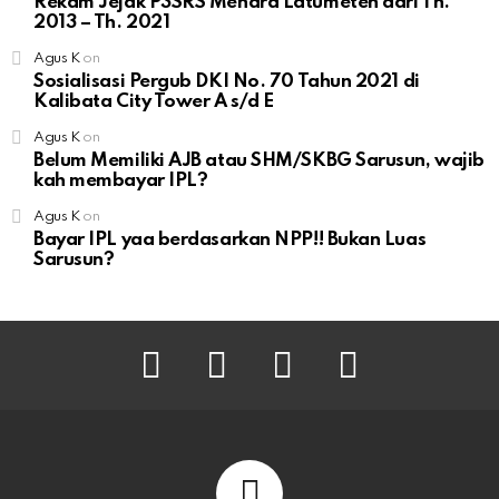
Rekam Jejak P3SRS Menara Latumeten dari Th.
2013 – Th. 2021
Agus K
on
Sosialisasi Pergub DKI No. 70 Tahun 2021 di
Kalibata City Tower A s/d E
Agus K
on
Belum Memiliki AJB atau SHM/SKBG Sarusun, wajib
kah membayar IPL?
Agus K
on
Bayar IPL yaa berdasarkan NPP!! Bukan Luas
Sarusun?
facebook
twitter
instagram
youtube