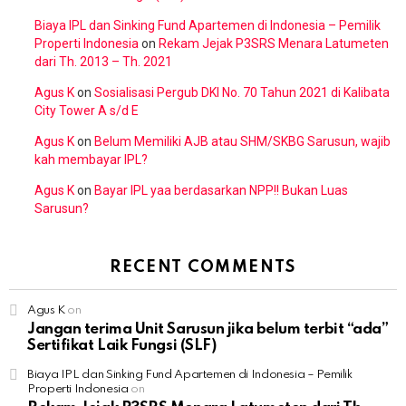
Biaya IPL dan Sinking Fund Apartemen di Indonesia – Pemilik
Properti Indonesia
on
Rekam Jejak P3SRS Menara Latumeten
dari Th. 2013 – Th. 2021
Agus K
on
Sosialisasi Pergub DKI No. 70 Tahun 2021 di Kalibata
City Tower A s/d E
Agus K
on
Belum Memiliki AJB atau SHM/SKBG Sarusun, wajib
kah membayar IPL?
Agus K
on
Bayar IPL yaa berdasarkan NPP!! Bukan Luas
Sarusun?
RECENT COMMENTS
Agus K
on
Jangan terima Unit Sarusun jika belum terbit “ada”
Sertifikat Laik Fungsi (SLF)
Biaya IPL dan Sinking Fund Apartemen di Indonesia – Pemilik
Properti Indonesia
on