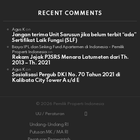
RECENT COMMENTS
Agus K
on
Jangan terima Unit Sarusun jika belum terbit “ada”
Sertifikat Laik Fungsi (SLF)
Biaya IPL dan Sinking Fund Apartemen di Indonesia – Pemilik
Properti Indonesia
on
Rekam Jejak P3SRS Menara Latumeten dari Th.
2013 – Th. 2021
Agus K
on
Sosialisasi Pergub DKI No. 70 Tahun 2021 di
Kalibata City Tower A s/d E
© 2026 Pemilik Properti Indonesia
UU / Peraturan
Undang-Undang RI
Putusan MK / MA RI
Peraturan Pemerintah