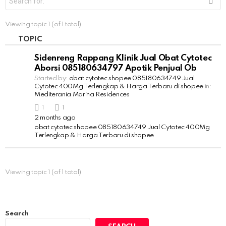
e
a
r
Viewing topic 1 (of 1 total)
c
h
TOPIC
f
o
Sidenreng Rappang Klinik Jual Obat Cytotec
r
Aborsi 085180634797 Apotik Penjual Ob
:
Started by:
obat cytotec shopee 085180634749 Jual
Cytotec 400Mg Terlengkap & Harga Terbaru di shopee
in:
Mediterania Marina Residences
1
1
2 months ago
obat cytotec shopee 085180634749 Jual Cytotec 400Mg
Terlengkap & Harga Terbaru di shopee
Viewing topic 1 (of 1 total)
Search