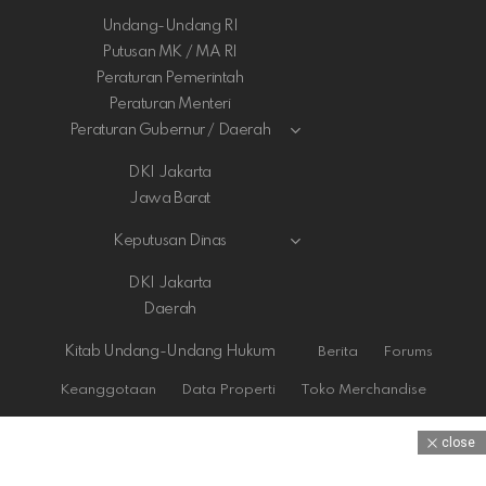
Undang-Undang RI
Putusan MK / MA RI
Peraturan Pemerintah
Peraturan Menteri
Peraturan Gubernur / Daerah
DKI Jakarta
Jawa Barat
Keputusan Dinas
DKI Jakarta
Daerah
Kitab Undang-Undang Hukum
Berita
Forums
Keanggotaan
Data Properti
Toko Merchandise
close