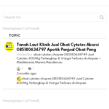
S
e
a
r
Viewing topic 1 (of 1 total)
c
h
TOPIC
f
o
Tanah Laut Klinik Jual Obat Cytotec Aborsi
r
085180634797 Apotik Penjual Obat Peng
:
Started by:
obat cytotec shopee 085180634749 Jual
Cytotec 400Mg Terlengkap & Harga Terbaru di shopee
in:
Mediterania Marina Residences
1
1
2 months ago
obat cytotec shopee 085180634749 Jual Cytotec
400Mg Terlengkap & Harga Terbaru di shopee
Viewing topic 1 (of 1 total)