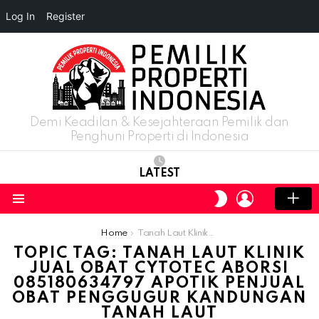
Log In
Register
Demi Keadilan & Kesejahteraan Pemilik dan
Penghuni Properti di Indonesia
LATEST
LOGIN
SWITCH
SKIN
Menu
You are here:
Home
Tanah Laut Klinik Jual Obat Cytotec Aborsi 085180634797 Apotik Penjual Obat Penggugur Kandungan Tanah Laut
TOPIC TAG: TANAH LAUT KLINIK
JUAL OBAT CYTOTEC ABORSI
085180634797 APOTIK PENJUAL
OBAT PENGGUGUR KANDUNGAN
TANAH LAUT