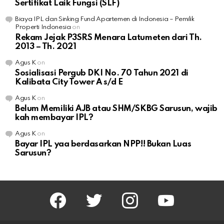
Sertifikat Laik Fungsi (SLF)
Biaya IPL dan Sinking Fund Apartemen di Indonesia – Pemilik
Properti Indonesia
on
Rekam Jejak P3SRS Menara Latumeten dari Th.
2013 – Th. 2021
Agus K
on
Sosialisasi Pergub DKI No. 70 Tahun 2021 di
Kalibata City Tower A s/d E
Agus K
on
Belum Memiliki AJB atau SHM/SKBG Sarusun, wajib
kah membayar IPL?
Agus K
on
Bayar IPL yaa berdasarkan NPP!! Bukan Luas
Sarusun?
facebook
twitter
instagram
youtube