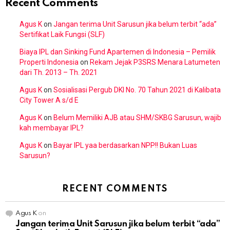
Recent Comments
Agus K
on
Jangan terima Unit Sarusun jika belum terbit “ada”
Sertifikat Laik Fungsi (SLF)
Biaya IPL dan Sinking Fund Apartemen di Indonesia – Pemilik
Properti Indonesia
on
Rekam Jejak P3SRS Menara Latumeten
dari Th. 2013 – Th. 2021
Agus K
on
Sosialisasi Pergub DKI No. 70 Tahun 2021 di Kalibata
City Tower A s/d E
Agus K
on
Belum Memiliki AJB atau SHM/SKBG Sarusun, wajib
kah membayar IPL?
Agus K
on
Bayar IPL yaa berdasarkan NPP!! Bukan Luas
Sarusun?
RECENT COMMENTS
Agus K
on
Jangan terima Unit Sarusun jika belum terbit “ada”