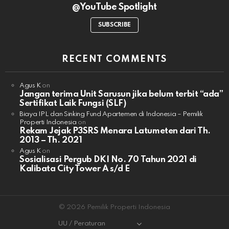
@YouTube Spotlight
SUBSCRIBE
RECENT COMMENTS
Agus K
on
Jangan terima Unit Sarusun jika belum terbit “ada”
Sertifikat Laik Fungsi (SLF)
Biaya IPL dan Sinking Fund Apartemen di Indonesia – Pemilik
Properti Indonesia
on
Rekam Jejak P3SRS Menara Latumeten dari Th.
2013 – Th. 2021
Agus K
on
Sosialisasi Pergub DKI No. 70 Tahun 2021 di
Kalibata City Tower A s/d E
© 2026 Pemilik Properti Indonesia
UU / Peraturan