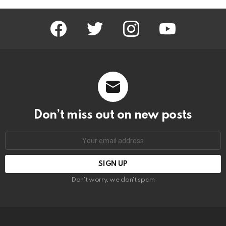
facebook
twitter
instagram
youtube
Don’t miss out on new posts
Email
address:
Don't worry, we don't spam