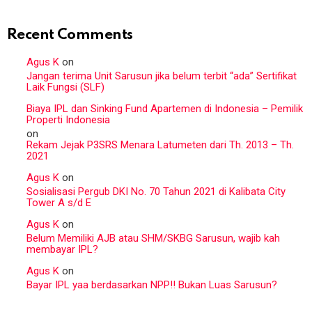
Recent Comments
Agus K
on
Jangan terima Unit Sarusun jika belum terbit “ada” Sertifikat
Laik Fungsi (SLF)
Biaya IPL dan Sinking Fund Apartemen di Indonesia – Pemilik
Properti Indonesia
on
Rekam Jejak P3SRS Menara Latumeten dari Th. 2013 – Th.
2021
Agus K
on
Sosialisasi Pergub DKI No. 70 Tahun 2021 di Kalibata City
Tower A s/d E
Agus K
on
Belum Memiliki AJB atau SHM/SKBG Sarusun, wajib kah
membayar IPL?
Agus K
on
Bayar IPL yaa berdasarkan NPP!! Bukan Luas Sarusun?