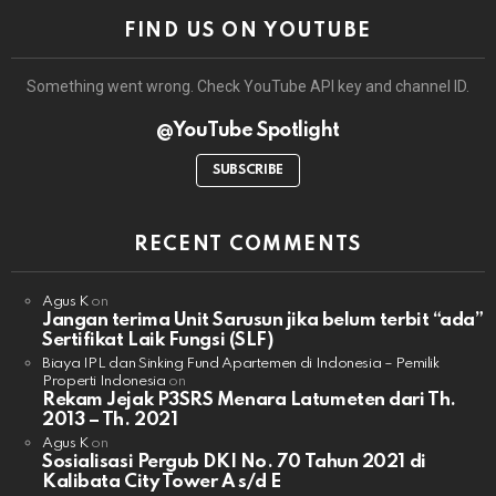
FIND US ON YOUTUBE
Something went wrong. Check YouTube API key and channel ID.
@YouTube Spotlight
SUBSCRIBE
RECENT COMMENTS
Agus K
on
Jangan terima Unit Sarusun jika belum terbit “ada”
Sertifikat Laik Fungsi (SLF)
Biaya IPL dan Sinking Fund Apartemen di Indonesia – Pemilik
Properti Indonesia
on
Rekam Jejak P3SRS Menara Latumeten dari Th.
2013 – Th. 2021
Agus K
on
Sosialisasi Pergub DKI No. 70 Tahun 2021 di
Kalibata City Tower A s/d E