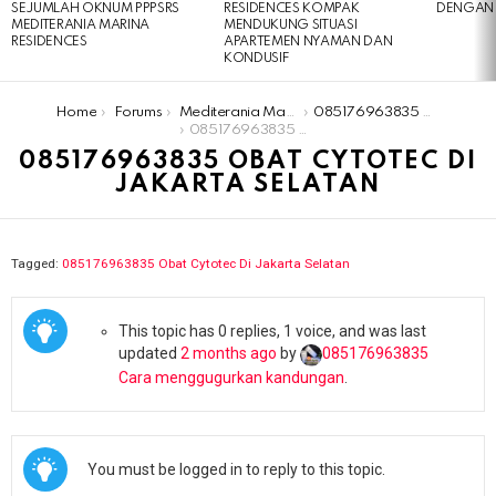
SEJUMLAH OKNUM PPPSRS
RESIDENCES KOMPAK
DENGAN 
MEDITERANIA MARINA
MENDUKUNG SITUASI
RESIDENCES
APARTEMEN NYAMAN DAN
KONDUSIF
You are here:
Home
Forums
Mediterania Marina Residences
​​️085176963835​ Obat Cytotec Di Jakarta Selatan
​​️085176963835​ Obat Cytotec Di Jakarta Selatan
​​️085176963835​ OBAT CYTOTEC DI
JAKARTA SELATAN
Tagged:
​​️085176963835​ Obat Cytotec Di Jakarta Selatan
This topic has 0 replies, 1 voice, and was last
updated
2 months ago
by
085176963835​
Cara menggugurkan kandungan
.
You must be logged in to reply to this topic.