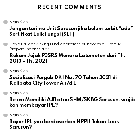
RECENT COMMENTS
Agus K
on
Jangan terima Unit Sarusun jika belum terbit “ada”
Sertifikat Laik Fungsi (SLF)
Biaya IPL dan Sinking Fund Apartemen di Indonesia – Pemilik
Properti Indonesia
on
Rekam Jejak P3SRS Menara Latumeten dari Th.
2013 – Th. 2021
Agus K
on
Sosialisasi Pergub DKI No. 70 Tahun 2021 di
Kalibata City Tower A s/d E
Agus K
on
Belum Memiliki AJB atau SHM/SKBG Sarusun, wajib
kah membayar IPL?
Agus K
on
Bayar IPL yaa berdasarkan NPP!! Bukan Luas
Sarusun?