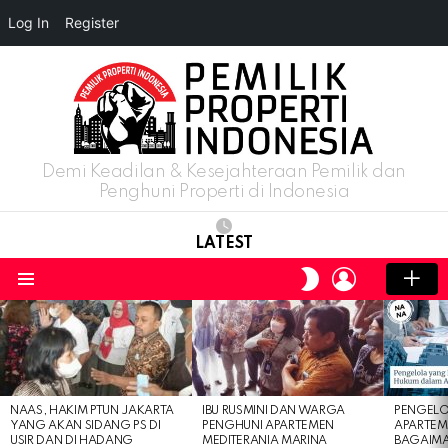
Log In
Register
Demi Keadilan & Kesejahteraan Pemilik dan
Penghuni Properti di Indonesia
LATEST
LOGIN
SWITCH
SKIN
Menu
LATEST
STORIES
NAAS, HAKIM PTUN JAKARTA
IBU RUSMINI DAN WARGA
PENGELO
YANG AKAN SIDANG PS DI
PENGHUNI APARTEMEN
APARTEM
USIR DAN DI HADANG
MEDITERANIA MARINA
BAGAIM