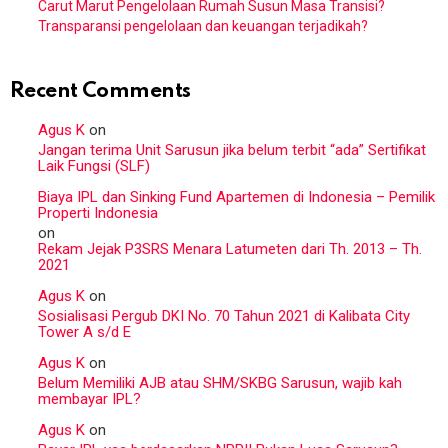
Carut Marut Pengelolaan Rumah Susun Masa Transisi?
Transparansi pengelolaan dan keuangan terjadikah?
Recent Comments
Agus K
on
Jangan terima Unit Sarusun jika belum terbit “ada” Sertifikat
Laik Fungsi (SLF)
Biaya IPL dan Sinking Fund Apartemen di Indonesia – Pemilik
Properti Indonesia
on
Rekam Jejak P3SRS Menara Latumeten dari Th. 2013 – Th.
2021
Agus K
on
Sosialisasi Pergub DKI No. 70 Tahun 2021 di Kalibata City
Tower A s/d E
Agus K
on
Belum Memiliki AJB atau SHM/SKBG Sarusun, wajib kah
membayar IPL?
Agus K
on