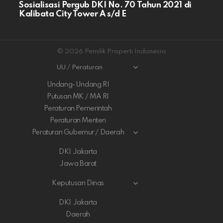
Sosialisasi Pergub DKI No. 70 Tahun 2021 di
Kalibata City Tower A s/d E
© 2026 Pemilik Properti Indonesia
UU / Peraturan
Undang-Undang RI
Putusan MK / MA RI
Peraturan Pemerintah
Peraturan Menteri
Peraturan Gubernur / Daerah
DKI Jakarta
Jawa Barat
Keputusan Dinas
DKI Jakarta
Daerah