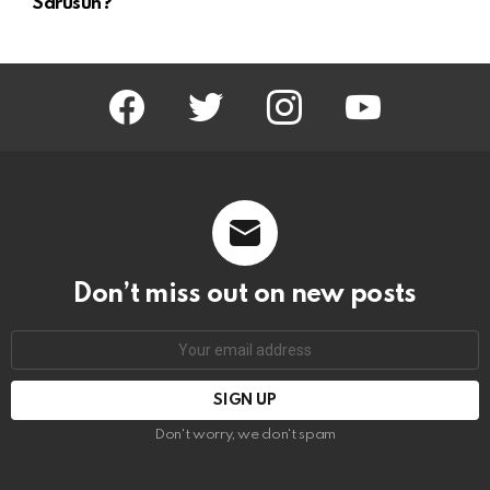
Sarusun?
facebook
twitter
instagram
youtube
Don’t miss out on new posts
Email
address:
Don't worry, we don't spam