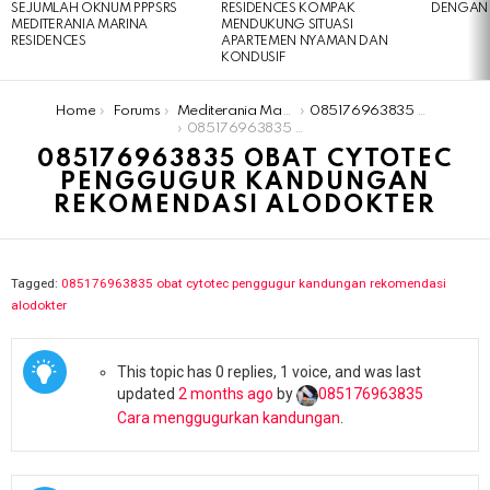
SEJUMLAH OKNUM PPPSRS
RESIDENCES KOMPAK
DENGAN 
MEDITERANIA MARINA
MENDUKUNG SITUASI
RESIDENCES
APARTEMEN NYAMAN DAN
KONDUSIF
You are here:
Home
Forums
Mediterania Marina Residences
​​️085176963835​ obat cytotec penggugur kandungan rekomendasi alodokter
​​️085176963835​ obat cytotec penggugur kandungan rekomendasi alodokter
​​️085176963835​ OBAT CYTOTEC
PENGGUGUR KANDUNGAN
REKOMENDASI ALODOKTER
Tagged:
​​️085176963835​ obat cytotec penggugur kandungan rekomendasi
alodokter
This topic has 0 replies, 1 voice, and was last
updated
2 months ago
by
085176963835​
Cara menggugurkan kandungan
.