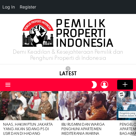
Log In
Register
Demi Keadilan & Kesejahteraan Pemilik dan
Penghuni Properti di Indonesia
LATEST
LOGIN
SWITCH
SKIN
Menu
LATEST
STORIES
NAAS, HAKIM PTUN JAKARTA
IBU RUSMINI DAN WARGA
PENGELO
YANG AKAN SIDANG PS DI
PENGHUNI APARTEMEN
APARTEM
USIR DAN DI HADANG
MEDITERANIA MARINA
BAGAIM