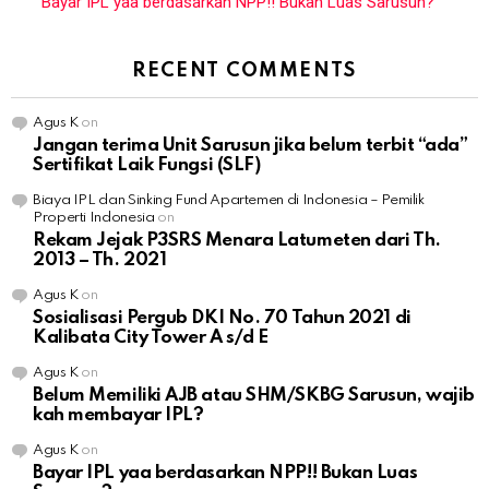
Bayar IPL yaa berdasarkan NPP!! Bukan Luas Sarusun?
RECENT COMMENTS
Agus K
on
Jangan terima Unit Sarusun jika belum terbit “ada”
Sertifikat Laik Fungsi (SLF)
Biaya IPL dan Sinking Fund Apartemen di Indonesia – Pemilik
Properti Indonesia
on
Rekam Jejak P3SRS Menara Latumeten dari Th.
2013 – Th. 2021
Agus K
on
Sosialisasi Pergub DKI No. 70 Tahun 2021 di
Kalibata City Tower A s/d E
Agus K
on
Belum Memiliki AJB atau SHM/SKBG Sarusun, wajib
kah membayar IPL?
Agus K
on
Bayar IPL yaa berdasarkan NPP!! Bukan Luas