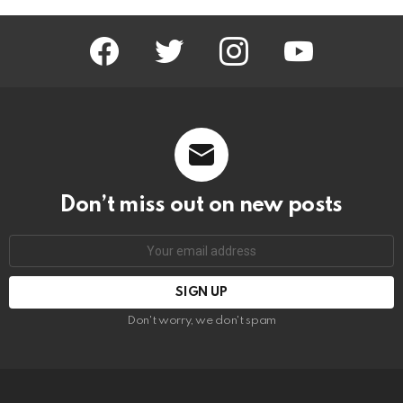
facebook
twitter
instagram
youtube
Don’t miss out on new posts
Email
address:
Don't worry, we don't spam