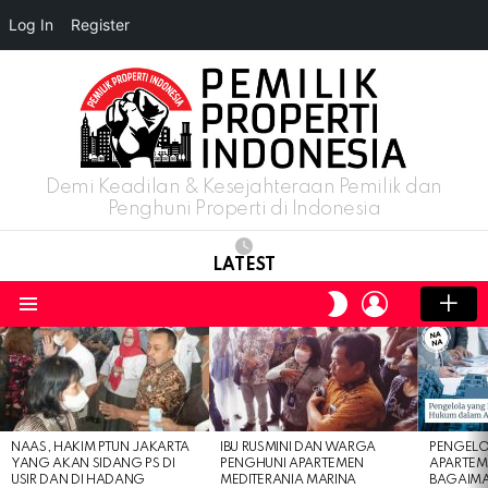
Log In
Register
Demi Keadilan & Kesejahteraan Pemilik dan
Penghuni Properti di Indonesia
LATEST
LOGIN
SWITCH
SKIN
Menu
LATEST
STORIES
NAAS, HAKIM PTUN JAKARTA
IBU RUSMINI DAN WARGA
PENGELO
YANG AKAN SIDANG PS DI
PENGHUNI APARTEMEN
APARTEM
USIR DAN DI HADANG
MEDITERANIA MARINA
BAGAIM