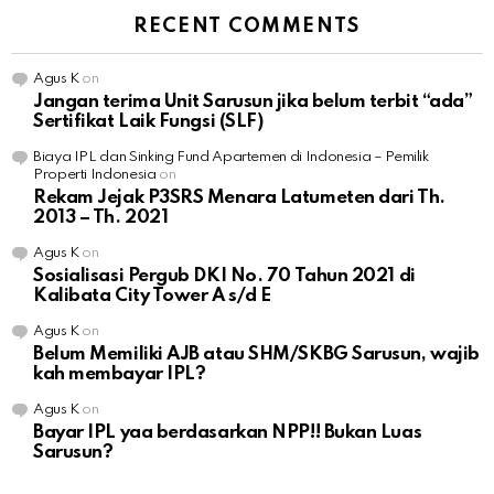
RECENT COMMENTS
Agus K
on
Jangan terima Unit Sarusun jika belum terbit “ada”
Sertifikat Laik Fungsi (SLF)
Biaya IPL dan Sinking Fund Apartemen di Indonesia – Pemilik
Properti Indonesia
on
Rekam Jejak P3SRS Menara Latumeten dari Th.
2013 – Th. 2021
Agus K
on
Sosialisasi Pergub DKI No. 70 Tahun 2021 di
Kalibata City Tower A s/d E
Agus K
on
Belum Memiliki AJB atau SHM/SKBG Sarusun, wajib
kah membayar IPL?
Agus K
on
Bayar IPL yaa berdasarkan NPP!! Bukan Luas
Sarusun?