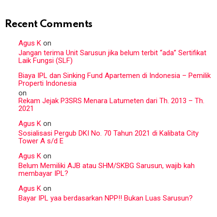
Recent Comments
Agus K
on
Jangan terima Unit Sarusun jika belum terbit “ada” Sertifikat
Laik Fungsi (SLF)
Biaya IPL dan Sinking Fund Apartemen di Indonesia – Pemilik
Properti Indonesia
on
Rekam Jejak P3SRS Menara Latumeten dari Th. 2013 – Th.
2021
Agus K
on
Sosialisasi Pergub DKI No. 70 Tahun 2021 di Kalibata City
Tower A s/d E
Agus K
on
Belum Memiliki AJB atau SHM/SKBG Sarusun, wajib kah
membayar IPL?
Agus K
on
Bayar IPL yaa berdasarkan NPP!! Bukan Luas Sarusun?