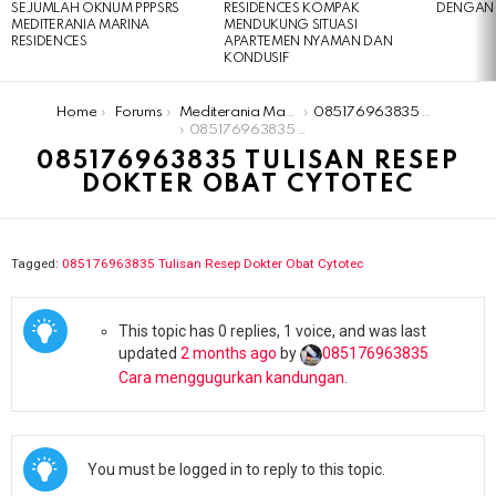
SEJUMLAH OKNUM PPPSRS
RESIDENCES KOMPAK
DENGAN 
MEDITERANIA MARINA
MENDUKUNG SITUASI
RESIDENCES
APARTEMEN NYAMAN DAN
KONDUSIF
You are here:
Home
Forums
Mediterania Marina Residences
​​️085176963835​ Tulisan Resep Dokter Obat Cytotec
​​️085176963835​ Tulisan Resep Dokter Obat Cytotec
​​️085176963835​ TULISAN RESEP
DOKTER OBAT CYTOTEC
Tagged:
​​️085176963835​ Tulisan Resep Dokter Obat Cytotec
This topic has 0 replies, 1 voice, and was last
updated
2 months ago
by
085176963835​
Cara menggugurkan kandungan
.
You must be logged in to reply to this topic.