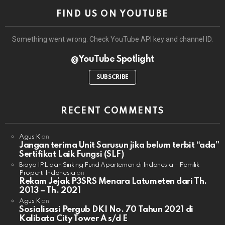
FIND US ON YOUTUBE
Something went wrong. Check YouTube API key and channel ID.
@YouTube Spotlight
SUBSCRIBE
RECENT COMMENTS
Agus K
on
Jangan terima Unit Sarusun jika belum terbit “ada”
Sertifikat Laik Fungsi (SLF)
Biaya IPL dan Sinking Fund Apartemen di Indonesia – Pemilik
Properti Indonesia
on
Rekam Jejak P3SRS Menara Latumeten dari Th.
2013 – Th. 2021
Agus K
on
Sosialisasi Pergub DKI No. 70 Tahun 2021 di
Kalibata City Tower A s/d E