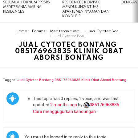
SEJUMLAH OKNUM PPPSRS
RESIDENCES KOMPAK
DENGAN 
MEDITERANIA MARINA
MENDUKUNG SITUASI
RESIDENCES
APARTEMEN NYAMAN DAN
KONDUSIF
You are here:
Home
Forums
Mediterania Marina Residences
Jual Cytotec Bontang ​​️085176963835​ Klinik Obat Aborsi Bontang
Jual Cytotec Bontang ​​️085176963835​ Klinik Obat Aborsi Bontang
JUAL CYTOTEC BONTANG ​​
️085176963835​ KLINIK OBAT
ABORSI BONTANG
Tagged:
Jual Cytotec Bontang ​​️085176963835​ Klinik Obat Aborsi Bontang
This topic has 0 replies, 1 voice, and was last
updated
2 months ago
by
085176963835​
Cara menggugurkan kandungan
.
You must be logged in to reply to this topic.