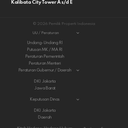
Kalibata City Tower A s/d E
© 2026 Pemilik Properti Indonesia
UU / Peraturan
Undang-Undang RI
Putusan MK / MA RI
Peraturan Pemerintah
Peraturan Menteri
Peraturan Gubernur / Daerah
DKI Jakarta
Jawa Barat
Keputusan Dinas
DKI Jakarta
Daerah