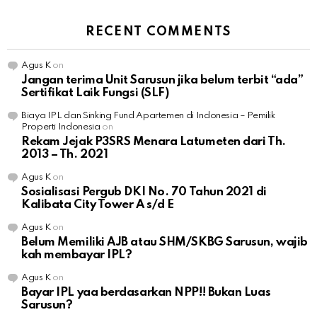
RECENT COMMENTS
Agus K
on
Jangan terima Unit Sarusun jika belum terbit “ada”
Sertifikat Laik Fungsi (SLF)
Biaya IPL dan Sinking Fund Apartemen di Indonesia – Pemilik
Properti Indonesia
on
Rekam Jejak P3SRS Menara Latumeten dari Th.
2013 – Th. 2021
Agus K
on
Sosialisasi Pergub DKI No. 70 Tahun 2021 di
Kalibata City Tower A s/d E
Agus K
on
Belum Memiliki AJB atau SHM/SKBG Sarusun, wajib
kah membayar IPL?
Agus K
on
Bayar IPL yaa berdasarkan NPP!! Bukan Luas
Sarusun?