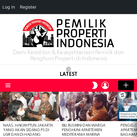
Log In
Register
Demi Keadilan & Kesejahteraan Pemilik dan
Penghuni Properti di Indonesia
LATEST
LOGIN
SWITCH
SKIN
Menu
LATEST
STORIES
NAAS, HAKIM PTUN JAKARTA
IBU RUSMINI DAN WARGA
PENGELO
YANG AKAN SIDANG PS DI
PENGHUNI APARTEMEN
APARTEM
USIR DAN DI HADANG
MEDITERANIA MARINA
BAGAIM