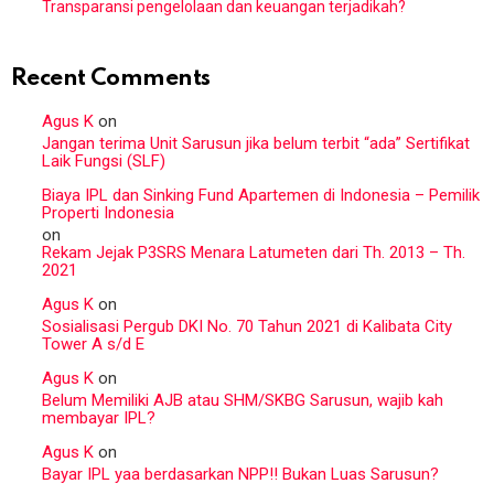
Transparansi pengelolaan dan keuangan terjadikah?
Recent Comments
Agus K
on
Jangan terima Unit Sarusun jika belum terbit “ada” Sertifikat
Laik Fungsi (SLF)
Biaya IPL dan Sinking Fund Apartemen di Indonesia – Pemilik
Properti Indonesia
on
Rekam Jejak P3SRS Menara Latumeten dari Th. 2013 – Th.
2021
Agus K
on
Sosialisasi Pergub DKI No. 70 Tahun 2021 di Kalibata City
Tower A s/d E
Agus K
on
Belum Memiliki AJB atau SHM/SKBG Sarusun, wajib kah
membayar IPL?
Agus K
on
Bayar IPL yaa berdasarkan NPP!! Bukan Luas Sarusun?