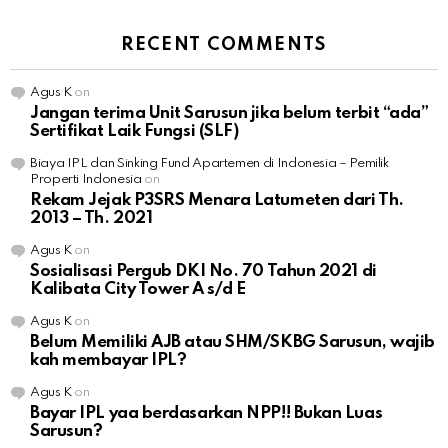
RECENT COMMENTS
Agus K
on
Jangan terima Unit Sarusun jika belum terbit “ada”
Sertifikat Laik Fungsi (SLF)
Biaya IPL dan Sinking Fund Apartemen di Indonesia – Pemilik
Properti Indonesia
on
Rekam Jejak P3SRS Menara Latumeten dari Th.
2013 – Th. 2021
Agus K
on
Sosialisasi Pergub DKI No. 70 Tahun 2021 di
Kalibata City Tower A s/d E
Agus K
on
Belum Memiliki AJB atau SHM/SKBG Sarusun, wajib
kah membayar IPL?
Agus K
on
Bayar IPL yaa berdasarkan NPP!! Bukan Luas
Sarusun?