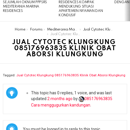
SEJUMLAH OKNUM PPPSRS
RESIDENCES KOMPAK
DENGAN 
MEDITERANIA MARINA
MENDUKUNG SITUASI
RESIDENCES
APARTEMEN NYAMAN DAN
KONDUSIF
You are here:
Home
Forums
Mediterania Marina Residences
Jual Cytotec Klungkung ​​️085176963835​ Klinik Obat Aborsi Klungkung
Jual Cytotec Klungkung ​​️085176963835​ Klinik Obat Aborsi Klungkung
JUAL CYTOTEC KLUNGKUNG ​​
️085176963835​ KLINIK OBAT
ABORSI KLUNGKUNG
Tagged:
Jual Cytotec Klungkung ​​️085176963835​ Klinik Obat Aborsi Klungkung
This topic has 0 replies, 1 voice, and was last
updated
2 months ago
by
085176963835​
Cara menggugurkan kandungan
.
You must be logged in to reply to this topic.