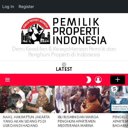
Log In
Register
Demi Keadilan & Kesejahteraan Pemilik dan
Penghuni Properti di Indonesia
LATEST
LOGIN
SWITCH
SKIN
Menu
LATEST
STORIES
NAAS, HAKIM PTUN JAKARTA
IBU RUSMINI DAN WARGA
PENGELO
YANG AKAN SIDANG PS DI
PENGHUNI APARTEMEN
APARTEM
USIR DAN DI HADANG
MEDITERANIA MARINA
BAGAIM