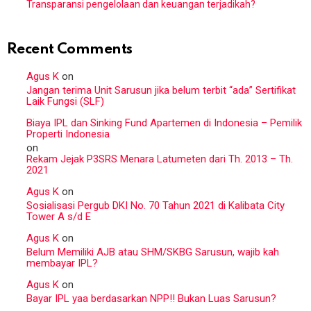
Transparansi pengelolaan dan keuangan terjadikah?
Recent Comments
Agus K
on
Jangan terima Unit Sarusun jika belum terbit “ada” Sertifikat
Laik Fungsi (SLF)
Biaya IPL dan Sinking Fund Apartemen di Indonesia – Pemilik
Properti Indonesia
on
Rekam Jejak P3SRS Menara Latumeten dari Th. 2013 – Th.
2021
Agus K
on
Sosialisasi Pergub DKI No. 70 Tahun 2021 di Kalibata City
Tower A s/d E
Agus K
on
Belum Memiliki AJB atau SHM/SKBG Sarusun, wajib kah
membayar IPL?
Agus K
on
Bayar IPL yaa berdasarkan NPP!! Bukan Luas Sarusun?