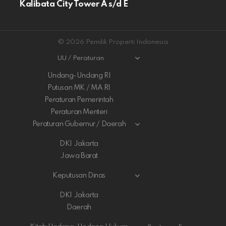
Kalibata City Tower A s/d E
© 2026 Pemilik Properti Indonesia
UU / Peraturan
Undang-Undang RI
Putusan MK / MA RI
Peraturan Pemerintah
Peraturan Menteri
Peraturan Gubernur / Daerah
DKI Jakarta
Jawa Barat
Keputusan Dinas
DKI Jakarta
Daerah