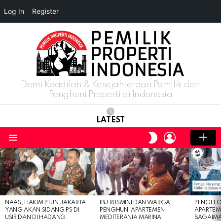
Log In
Register
Demi Keadilan & Kesejahteraan Pemilik dan
Penghuni Properti di Indonesia
LATEST
LOGIN
SWITCH
SKIN
Menu
LATEST
STORIES
NAAS, HAKIM PTUN JAKARTA
IBU RUSMINI DAN WARGA
PENGELO
YANG AKAN SIDANG PS DI
PENGHUNI APARTEMEN
APARTEM
USIR DAN DI HADANG
MEDITERANIA MARINA
BAGAIM