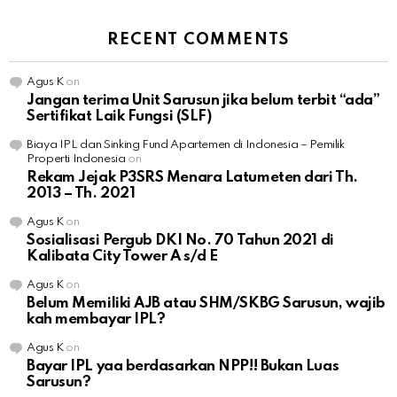
RECENT COMMENTS
Agus K
on
Jangan terima Unit Sarusun jika belum terbit “ada”
Sertifikat Laik Fungsi (SLF)
Biaya IPL dan Sinking Fund Apartemen di Indonesia – Pemilik
Properti Indonesia
on
Rekam Jejak P3SRS Menara Latumeten dari Th.
2013 – Th. 2021
Agus K
on
Sosialisasi Pergub DKI No. 70 Tahun 2021 di
Kalibata City Tower A s/d E
Agus K
on
Belum Memiliki AJB atau SHM/SKBG Sarusun, wajib
kah membayar IPL?
Agus K
on
Bayar IPL yaa berdasarkan NPP!! Bukan Luas
Sarusun?