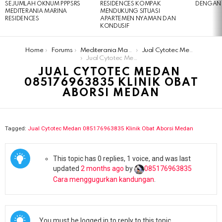
SEJUMLAH OKNUM PPPSRS
RESIDENCES KOMPAK
DENGAN 
MEDITERANIA MARINA
MENDUKUNG SITUASI
RESIDENCES
APARTEMEN NYAMAN DAN
KONDUSIF
You are here:
Home
Forums
Mediterania Marina Residences
Jual Cytotec Medan ​​️085176963835​ Klinik Obat Aborsi Medan
Jual Cytotec Medan ​​️085176963835​ Klinik Obat Aborsi Medan
JUAL CYTOTEC MEDAN ​​
️085176963835​ KLINIK OBAT
ABORSI MEDAN
Tagged:
Jual Cytotec Medan ​​️085176963835​ Klinik Obat Aborsi Medan
This topic has 0 replies, 1 voice, and was last
updated
2 months ago
by
085176963835​
Cara menggugurkan kandungan
.
You must be logged in to reply to this topic.