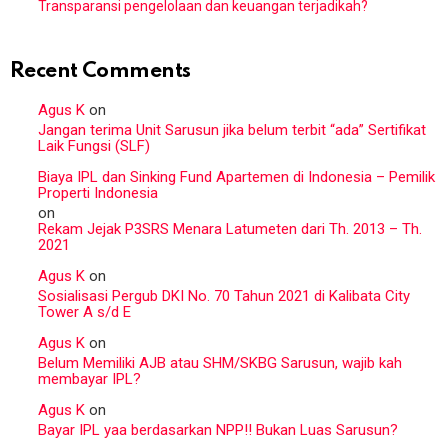
Transparansi pengelolaan dan keuangan terjadikah?
Recent Comments
Agus K
on
Jangan terima Unit Sarusun jika belum terbit “ada” Sertifikat
Laik Fungsi (SLF)
Biaya IPL dan Sinking Fund Apartemen di Indonesia – Pemilik
Properti Indonesia
on
Rekam Jejak P3SRS Menara Latumeten dari Th. 2013 – Th.
2021
Agus K
on
Sosialisasi Pergub DKI No. 70 Tahun 2021 di Kalibata City
Tower A s/d E
Agus K
on
Belum Memiliki AJB atau SHM/SKBG Sarusun, wajib kah
membayar IPL?
Agus K
on
Bayar IPL yaa berdasarkan NPP!! Bukan Luas Sarusun?