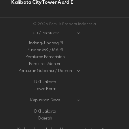
Kalibata City Tower A s/d E
© 2026 Pemilik Properti Indonesia
UU / Peraturan
Undang-Undang RI
Putusan MK / MA RI
Peraturan Pemerintah
Peraturan Menteri
Peraturan Gubernur / Daerah
DKI Jakarta
Jawa Barat
Keputusan Dinas
DKI Jakarta
Daerah