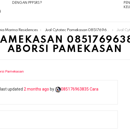
DENGAN PPPSRS?
PE
KE
N
nia Marina Residences
Jual Cytotec Pamekasan ​​️085176963835​ Klinik Obat Aborsi Pamekasan
Jual Cytotec P
AMEKASAN ​​️0851769638
ABORSI PAMEKASAN
borsi Pamekasan
s last updated
2 months ago
by
085176963835​ Cara