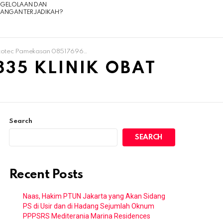
NGELOLAAN DAN
UANGAN TERJADIKAH?
amekasan ​​️085176963835​ Klinik Obat Aborsi Pamekasan
35​ KLINIK OBAT
Search
SEARCH
Recent Posts
Naas, Hakim PTUN Jakarta yang Akan Sidang
PS di Usir dan di Hadang Sejumlah Oknum
PPPSRS Mediterania Marina Residences