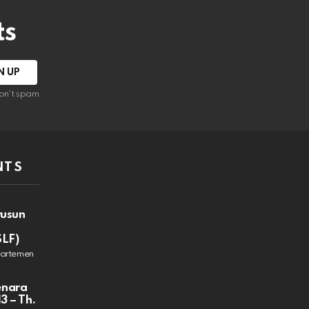
ts
on't spam
NTS
rusun
SLF)
partemen
enara
3 – Th.