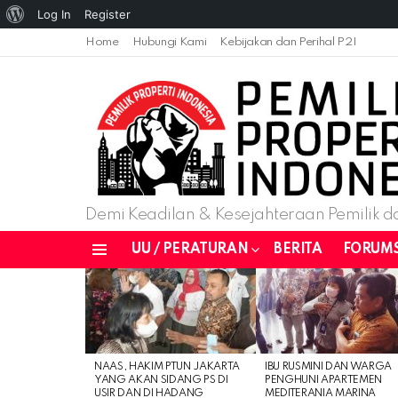
About
Log In
Register
WordPress
Home
Hubungi Kami
Kebijakan dan Perihal P2I
Demi Keadilan & Kesejahteraan Pemilik da
UU / PERATURAN
BERITA
FORUM
Menu
LATEST
STORIES
NAAS, HAKIM PTUN JAKARTA
IBU RUSMINI DAN WARGA
YANG AKAN SIDANG PS DI
PENGHUNI APARTEMEN
USIR DAN DI HADANG
MEDITERANIA MARINA