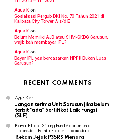
Th. 2013 – Th. 2021
Agus K
on
Sosialisasi Pergub DKI No. 70 Tahun 2021 di
Kalibata City Tower A s/d E
Agus K
on
Belum Memiliki AJB atau SHM/SKBG Sarusun,
wajib kah membayar IPL?
Agus K
on
Bayar IPL yaa berdasarkan NPP!! Bukan Luas
Sarusun?
RECENT COMMENTS
Agus K
on
Jangan terima Unit Sarusun jika belum
terbit “ada” Sertifikat Laik Fungsi
(SLF)
Biaya IPL dan Sinking Fund Apartemen di
Indonesia – Pemilik Properti Indonesia
on
Rekam Jejak P3SRS Menara