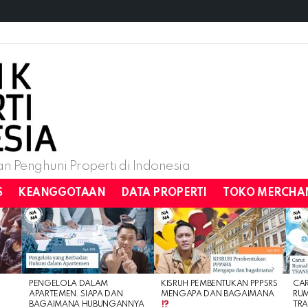
n Penghuni Properti di Indonesia
S
KEANGGOTAAN
DATA PROPERTI
TOKO MERCHA
PENGELOLA DALAM
KISRUH PEMBENTUKAN PPPSRS
CA
APARTEMEN. SIAPA DAN
MENGAPA DAN BAGAIMANA
RU
BAGAIMANA HUBUNGANNYA
TRA