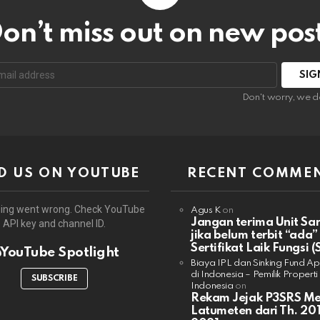
on’t miss out on new pos
:
Don't worry, we d
D US ON YOUTUBE
RECENT COMME
ing went wrong. Check YouTube
Agus K
on
Jangan terima Unit Sa
API key and channel ID.
jika belum terbit “ada”
Sertifikat Laik Fungsi (
YouTube Spotlight
Biaya IPL dan Sinking Fund A
di Indonesia – Pemilik Properti
SUBSCRIBE
Indonesia
on
Rekam Jejak P3SRS M
Latumeten dari Th. 201