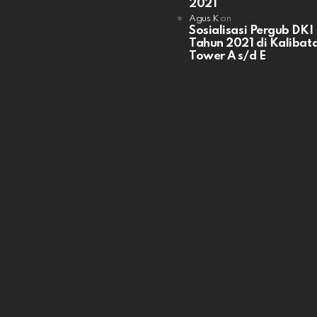
2021
Agus K
on
Sosialisasi Pergub DKI
Tahun 2021 di Kalibata
Tower A s/d E