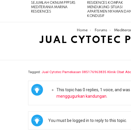
SEJUMLAH OKNUM PPPSRS
RESIDENCES KOMPAK
MEDITERANIA MARINA
MENDUKUNG SITUASI
RESIDENCES
APARTEMEN NYAMAN DA
KONDUSIF
You are here:
Home
Forums
Meditera
JUAL CYTOTEC P
Tagged:
Jual Cytotec Pamekasan ​​️085176963835​ Klinik Obat A
This topic has 0 replies, 1 voice, and wa
menggugurkan kandungan
.
You must be logged in to reply to this topic.