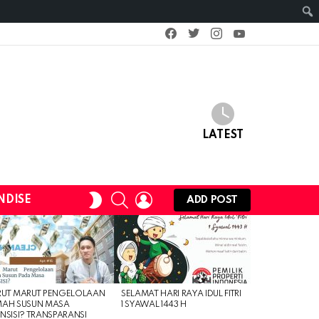
facebook
twitter
instagram
youtube
LATEST
SEARCH
LOGIN
SWITCH
NDISE
ADD POST
SKIN
RUT MARUT PENGELOLAAN
SELAMAT HARI RAYA IDUL FITRI
MAH SUSUN MASA
1 SYAWAL 1443 H
NSISI? TRANSPARANSI