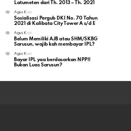
Latumeten dari Th. 2013 – Th. 2021
Agus K
on
Sosialisasi Pergub DKI No. 70 Tahun
2021 di Kalibata City Tower A s/d E
Agus K
on
Belum Memiliki AJB atau SHM/SKBG
Sarusun, wajib kah membayar IPL?
Agus K
on
Bayar IPL yaa berdasarkan NPP!!
Bukan Luas Sarusun?