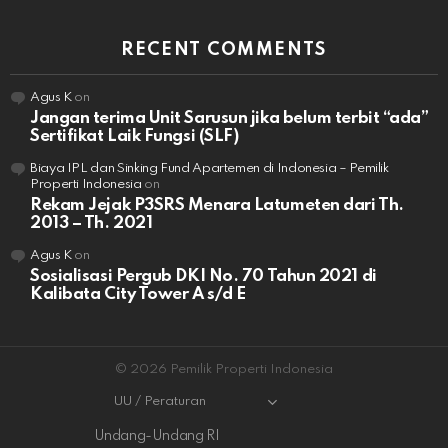
RECENT COMMENTS
Agus K
on
Jangan terima Unit Sarusun jika belum terbit “ada”
Sertifikat Laik Fungsi (SLF)
Biaya IPL dan Sinking Fund Apartemen di Indonesia – Pemilik
Properti Indonesia
on
Rekam Jejak P3SRS Menara Latumeten dari Th.
2013 – Th. 2021
Agus K
on
Sosialisasi Pergub DKI No. 70 Tahun 2021 di
Kalibata City Tower A s/d E
© 2026 Pemilik Properti Indonesia
UU / Peraturan
Undang-Undang RI