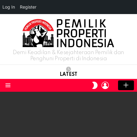
Log In
Register
Demi Keadilan & Kesejahteraan Pemilik dan
Penghuni Properti di Indonesia
LATEST
LOGIN
SWITCH
SKIN
Menu