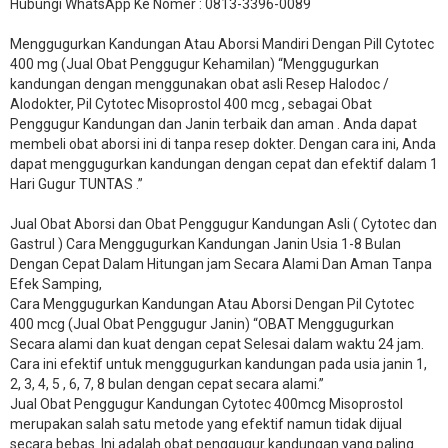
Hubungi WhatsApp Ke Nomer : 0813-3396-0089​
Menggugurkan Kandungan Atau Aborsi Mandiri Dengan Pill Cytotec
400 mg (Jual Obat Penggugur Kehamilan) “Menggugurkan
kandungan dengan menggunakan obat asli Resep Halodoc /
Alodokter, Pil Cytotec Misoprostol 400 mcg , sebagai Obat
Penggugur Kandungan dan Janin terbaik dan aman . Anda dapat
membeli obat aborsi ini di tanpa resep dokter. Dengan cara ini, Anda
dapat menggugurkan kandungan dengan cepat dan efektif dalam 1
Hari Gugur TUNTAS .”
Jual Obat Aborsi dan Obat Penggugur Kandungan Asli ( Cytotec dan
Gastrul ) Cara Menggugurkan Kandungan Janin Usia 1-8 Bulan
Dengan Cepat Dalam Hitungan jam Secara Alami Dan Aman Tanpa
Efek Samping,
Cara Menggugurkan Kandungan Atau Aborsi Dengan Pil Cytotec
400 mcg (Jual Obat Penggugur Janin) “OBAT Menggugurkan
Secara alami dan kuat dengan cepat Selesai dalam waktu 24 jam.
Cara ini efektif untuk menggugurkan kandungan pada usia janin 1,
2, 3, 4, 5 , 6, 7, 8 bulan dengan cepat secara alami.”
Jual Obat Penggugur Kandungan Cytotec 400mcg Misoprostol
merupakan salah satu metode yang efektif namun tidak dijual
secara bebas. Ini adalah obat penggugur kandungan yang paling