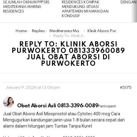
SEJUMLAH OKNUM PPPSRS
RESIDENCES KOMPAK
DENGAN 
MEDITERANIA MARINA
MENDUKUNG SITUASI
RESIDENCES
APARTEMEN NYAMAN DAN
KONDUSIF
You are here:
Home
Replies
Mediterania Marina Residences
Klinik Aborsi Purwokerto 081333960089 Jual Obat Aborsi Di Purwokerto
Reply To: Klinik Aborsi Purwokerto 081333960089 Jual Obat Aborsi Di Purwokerto
REPLY TO: KLINIK ABORSI
PURWOKERTO 081333960089
JUAL OBAT ABORSI DI
PURWOKERTO
January 9, 2026 at 12:06 pm
#5175
Obat Aborsi Asli 0813-3396-0089
Participant
Jual Obat Aborsi Asli Misoprostol atau Cytotec 400 mcg Cara
Mengugurkan kandungan janin usia 1-8 bulan secara cepat dan
alami dalam hitungan jam Tuntas Tanpa Kuret