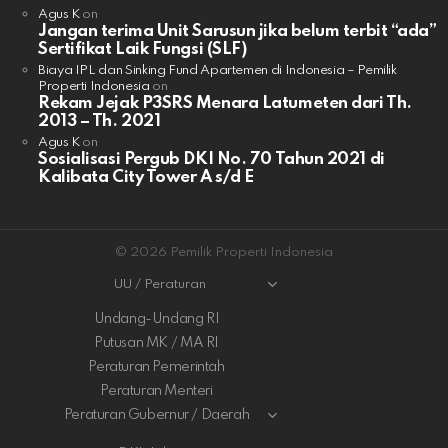
Agus K
on
Jangan terima Unit Sarusun jika belum terbit “ada”
Sertifikat Laik Fungsi (SLF)
Biaya IPL dan Sinking Fund Apartemen di Indonesia – Pemilik
Properti Indonesia
on
Rekam Jejak P3SRS Menara Latumeten dari Th.
2013 – Th. 2021
Agus K
on
Sosialisasi Pergub DKI No. 70 Tahun 2021 di
Kalibata City Tower A s/d E
© 2026 Pemilik Properti Indonesia
UU / Peraturan
Undang-Undang RI
Putusan MK / MA RI
Peraturan Pemerintah
Peraturan Menteri
Peraturan Gubernur / Daerah