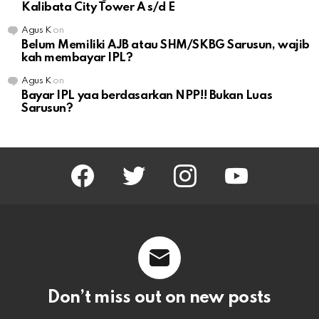
Kalibata City Tower A s/d E
Agus K
on
Belum Memiliki AJB atau SHM/SKBG Sarusun, wajib
kah membayar IPL?
Agus K
on
Bayar IPL yaa berdasarkan NPP!! Bukan Luas
Sarusun?
facebook
twitter
instagram
youtube
Don’t miss out on new posts