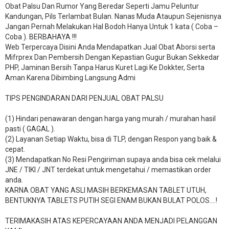
Obat Palsu Dan Rumor Yang Beredar Seperti Jamu Peluntur
Kandungan, Pils Terlambat Bulan. Nanas Muda Ataupun Sejenisnya
Jangan Pernah Melakukan Hal Bodoh Hanya Untuk 1 kata ( Coba –
Coba ). BERBAHAYA !!!
Web Terpercaya Disini Anda Mendapatkan Jual Obat Aborsi serta
Mifrprex Dan Pembersih Dengan Kepastian Gugur Bukan Sekkedar
PHP, Jaminan Bersih Tanpa Harus Kuret Lagi Ke Dokkter, Serta
Aman Karena Dibimbing Langsung Admi
TIPS PENGINDARAN DARI PENJUAL OBAT PALSU
(1) Hindari penawaran dengan harga yang murah / murahan hasil
pasti ( GAGAL ).
(2) Layanan Setiap Waktu, bisa di TLP, dengan Respon yang baik &
cepat.
(3) Mendapatkan No Resi Pengiriman supaya anda bisa cek melalui
JNE / TIKI / JNT terdekat untuk mengetahui / memastikan order
anda.
KARNA OBAT YANG ASLI MASIH BERKEMASAN TABLET UTUH,
BENTUKNYA TABLETS PUTIH SEGI ENAM BUKAN BULAT POLOS….!
TERIMAKASIH ATAS KEPERCAYAAN ANDA MENJADI PELANGGAN