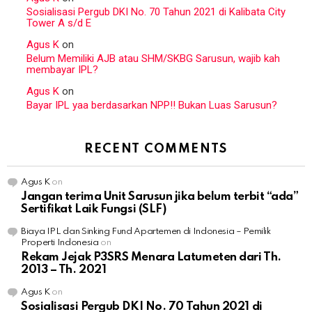
Sosialisasi Pergub DKI No. 70 Tahun 2021 di Kalibata City
Tower A s/d E
Agus K
on
Belum Memiliki AJB atau SHM/SKBG Sarusun, wajib kah
membayar IPL?
Agus K
on
Bayar IPL yaa berdasarkan NPP!! Bukan Luas Sarusun?
RECENT COMMENTS
Agus K
on
Jangan terima Unit Sarusun jika belum terbit “ada”
Sertifikat Laik Fungsi (SLF)
Biaya IPL dan Sinking Fund Apartemen di Indonesia – Pemilik
Properti Indonesia
on
Rekam Jejak P3SRS Menara Latumeten dari Th.
2013 – Th. 2021
Agus K
on
Sosialisasi Pergub DKI No. 70 Tahun 2021 di