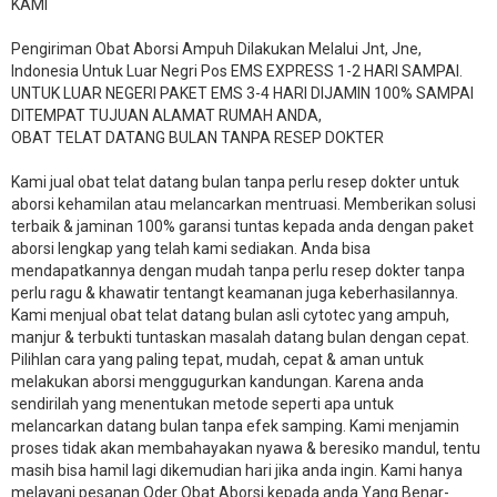
KAMI
Pengiriman Obat Aborsi Ampuh Dilakukan Melalui Jnt, Jne,
Indonesia Untuk Luar Negri Pos EMS EXPRESS 1-2 HARI SAMPAI.
UNTUK LUAR NEGERI PAKET EMS 3-4 HARI DIJAMIN 100% SAMPAI
DITEMPAT TUJUAN ALAMAT RUMAH ANDA,
OBAT TELAT DATANG BULAN TANPA RESEP DOKTER
Kami jual obat telat datang bulan tanpa perlu resep dokter untuk
aborsi kehamilan atau melancarkan mentruasi. Memberikan solusi
terbaik & jaminan 100% garansi tuntas kepada anda dengan paket
aborsi lengkap yang telah kami sediakan. Anda bisa
mendapatkannya dengan mudah tanpa perlu resep dokter tanpa
perlu ragu & khawatir tentangt keamanan juga keberhasilannya.
Kami menjual obat telat datang bulan asli cytotec yang ampuh,
manjur & terbukti tuntaskan masalah datang bulan dengan cepat.
Pilihlan cara yang paling tepat, mudah, cepat & aman untuk
melakukan aborsi menggugurkan kandungan. Karena anda
sendirilah yang menentukan metode seperti apa untuk
melancarkan datang bulan tanpa efek samping. Kami menjamin
proses tidak akan membahayakan nyawa & beresiko mandul, tentu
masih bisa hamil lagi dikemudian hari jika anda ingin. Kami hanya
melayani pesanan Oder Obat Aborsi kepada anda Yang Benar-