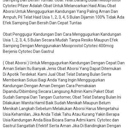
Samping Dan Bersih Tuntas. Obat Telat Datang Bulan Misoprostol
Cytotec Pfizer Adalah Obat Untuk Melancarkan Haid Atau Obat
Aborsi Untuk Menggugurkan Kandungan Yang Paling Aman Dan
Ampuh, Pil Telat Haid Usia 1, 2, 3, 4, 5 Bulan Dijamin 100% Tidak Ada
Efek Samping Dan Bersih Dan Cepat Tuntas
Obat Penggugur Kandungan Dan Cara Menggugurkan Kandungan
Usia 1, 2, 3, 4, 5 Bulan Secara Mudah Tanpa Resiko Maupun Efek
Samping Dengan Menggunakan Misoprostol Cytotec 400mcg
Berjenis Cytotec Dan Gastrul
( Obat Aborsi ) Untuk Menggugurkan Kandungan Dengan Cepat Dan
Aman Selain Itu Banyak Jenis Obat Aborsi Yang Dapat Ditemukan
Di Apotik Terdekat. Kami Jual Obat Telat Datang Bulan Serta
Memberikan Solusi Bagi Anda Yang Ingin Menggugurkan
Kandungan Dengan Aman Dengan Cara Pemakaian
Dipandu/Dibimbing Secara Langsung Admin Kami Paket Obat
Sudah Sampai Dan Tangan Customer, Obat Telat Datang Bulan Ini
Dilakukan Wanita Hamil Baik Sudah Menikah Maupun Belum
Menikah Langkah Sebelum Melakukan Aborsi Harus Mengetahui
Usia Kehamilan, Jika Anda Tidak Tahu Atau Kurang Yakin Berapa
Usia Kandungan Anda Bisa Bicara Sama Admi kami. Cytotec dan
Gastrul Sangatlah Efektif Serta Aman Jika Di Bandingkan Dengan