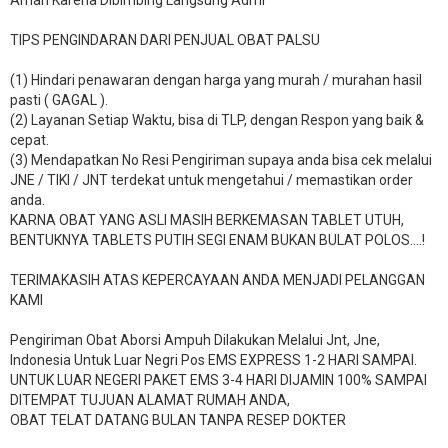
Aman Karena Dibimbing Langsung Admi
TIPS PENGINDARAN DARI PENJUAL OBAT PALSU
(1) Hindari penawaran dengan harga yang murah / murahan hasil
pasti ( GAGAL ).
(2) Layanan Setiap Waktu, bisa di TLP, dengan Respon yang baik &
cepat.
(3) Mendapatkan No Resi Pengiriman supaya anda bisa cek melalui
JNE / TIKI / JNT terdekat untuk mengetahui / memastikan order
anda.
KARNA OBAT YANG ASLI MASIH BERKEMASAN TABLET UTUH,
BENTUKNYA TABLETS PUTIH SEGI ENAM BUKAN BULAT POLOS….!
TERIMAKASIH ATAS KEPERCAYAAN ANDA MENJADI PELANGGAN
KAMI
Pengiriman Obat Aborsi Ampuh Dilakukan Melalui Jnt, Jne,
Indonesia Untuk Luar Negri Pos EMS EXPRESS 1-2 HARI SAMPAI.
UNTUK LUAR NEGERI PAKET EMS 3-4 HARI DIJAMIN 100% SAMPAI
DITEMPAT TUJUAN ALAMAT RUMAH ANDA,
OBAT TELAT DATANG BULAN TANPA RESEP DOKTER