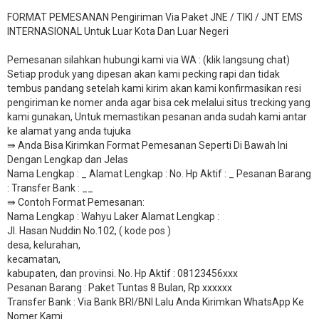
FORMAT PEMESANAN Pengiriman Via Paket JNE / TIKI / JNT EMS
INTERNASIONAL Untuk Luar Kota Dan Luar Negeri
Pemesanan silahkan hubungi kami via WA : (klik langsung chat)
Setiap produk yang dipesan akan kami pecking rapi dan tidak
tembus pandang setelah kami kirim akan kami konfirmasikan resi
pengiriman ke nomer anda agar bisa cek melalui situs trecking yang
kami gunakan, Untuk memastikan pesanan anda sudah kami antar
ke alamat yang anda tujuka
⇛ Anda Bisa Kirimkan Format Pemesanan Seperti Di Bawah Ini
Dengan Lengkap dan Jelas
Nama Lengkap : _ Alamat Lengkap : No. Hp Aktif : _ Pesanan Barang
: Transfer Bank : __
​⇛ Contoh Format Pemesanan:
Nama Lengkap : Wahyu Laker Alamat Lengkap :
Jl. Hasan Nuddin No.102, ( kode pos )
desa, kelurahan,
kecamatan,
kabupaten, dan provinsi. No. Hp Aktif : 08123456xxx
Pesanan Barang : Paket Tuntas 8 Bulan, Rp xxxxxx
​Transfer Bank : Via Bank BRI/BNI Lalu Anda Kirimkan WhatsApp Ke
Nomer Kami