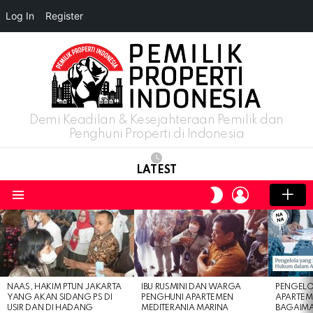
Log In
Register
Demi Keadilan & Kesejahteraan Pemilik dan
Penghuni Properti di Indonesia
LATEST
LOGIN
SWITCH
SKIN
Menu
LATEST
STORIES
NAAS, HAKIM PTUN JAKARTA
IBU RUSMINI DAN WARGA
PENGELO
YANG AKAN SIDANG PS DI
PENGHUNI APARTEMEN
APARTEM
USIR DAN DI HADANG
MEDITERANIA MARINA
BAGAIM