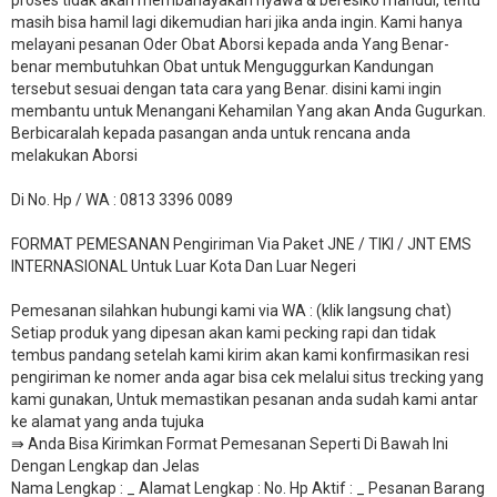
proses tidak akan membahayakan nyawa & beresiko mandul, tentu
masih bisa hamil lagi dikemudian hari jika anda ingin. Kami hanya
melayani pesanan Oder Obat Aborsi kepada anda Yang Benar-
benar membutuhkan Obat untuk Menguggurkan Kandungan
tersebut sesuai dengan tata cara yang Benar. disini kami ingin
membantu untuk Menangani Kehamilan Yang akan Anda Gugurkan.
Berbicaralah kepada pasangan anda untuk rencana anda
melakukan Aborsi
Di No. Hp / WA : 0813 3396 0089
FORMAT PEMESANAN Pengiriman Via Paket JNE / TIKI / JNT EMS
INTERNASIONAL Untuk Luar Kota Dan Luar Negeri
Pemesanan silahkan hubungi kami via WA : (klik langsung chat)
Setiap produk yang dipesan akan kami pecking rapi dan tidak
tembus pandang setelah kami kirim akan kami konfirmasikan resi
pengiriman ke nomer anda agar bisa cek melalui situs trecking yang
kami gunakan, Untuk memastikan pesanan anda sudah kami antar
ke alamat yang anda tujuka
⇛ Anda Bisa Kirimkan Format Pemesanan Seperti Di Bawah Ini
Dengan Lengkap dan Jelas
Nama Lengkap : _ Alamat Lengkap : No. Hp Aktif : _ Pesanan Barang