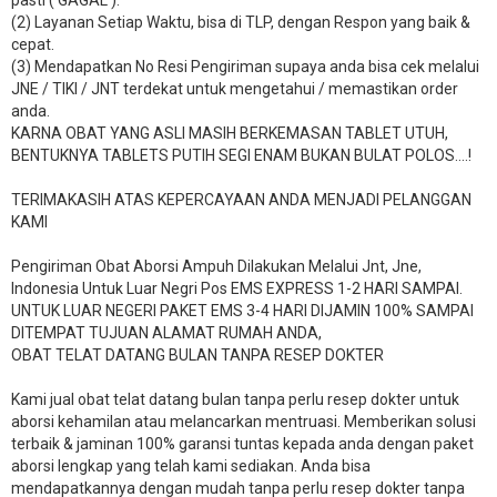
pasti ( GAGAL ).
(2) Layanan Setiap Waktu, bisa di TLP, dengan Respon yang baik &
cepat.
(3) Mendapatkan No Resi Pengiriman supaya anda bisa cek melalui
JNE / TIKI / JNT terdekat untuk mengetahui / memastikan order
anda.
KARNA OBAT YANG ASLI MASIH BERKEMASAN TABLET UTUH,
BENTUKNYA TABLETS PUTIH SEGI ENAM BUKAN BULAT POLOS….!
TERIMAKASIH ATAS KEPERCAYAAN ANDA MENJADI PELANGGAN
KAMI
Pengiriman Obat Aborsi Ampuh Dilakukan Melalui Jnt, Jne,
Indonesia Untuk Luar Negri Pos EMS EXPRESS 1-2 HARI SAMPAI.
UNTUK LUAR NEGERI PAKET EMS 3-4 HARI DIJAMIN 100% SAMPAI
DITEMPAT TUJUAN ALAMAT RUMAH ANDA,
OBAT TELAT DATANG BULAN TANPA RESEP DOKTER
Kami jual obat telat datang bulan tanpa perlu resep dokter untuk
aborsi kehamilan atau melancarkan mentruasi. Memberikan solusi
terbaik & jaminan 100% garansi tuntas kepada anda dengan paket
aborsi lengkap yang telah kami sediakan. Anda bisa
mendapatkannya dengan mudah tanpa perlu resep dokter tanpa