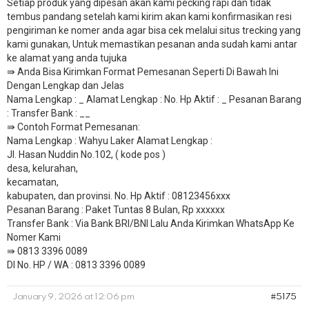
Setiap produk yang dipesan akan kami pecking rapi dan tidak
tembus pandang setelah kami kirim akan kami konfirmasikan resi
pengiriman ke nomer anda agar bisa cek melalui situs trecking yang
kami gunakan, Untuk memastikan pesanan anda sudah kami antar
ke alamat yang anda tujuka
⇛ Anda Bisa Kirimkan Format Pemesanan Seperti Di Bawah Ini
Dengan Lengkap dan Jelas
Nama Lengkap : _ Alamat Lengkap : No. Hp Aktif : _ Pesanan Barang
: Transfer Bank : __
​⇛ Contoh Format Pemesanan:
Nama Lengkap : Wahyu Laker Alamat Lengkap :
Jl. Hasan Nuddin No.102, ( kode pos )
desa, kelurahan,
kecamatan,
kabupaten, dan provinsi. No. Hp Aktif : 08123456xxx
Pesanan Barang : Paket Tuntas 8 Bulan, Rp xxxxxx
​Transfer Bank : Via Bank BRI/BNI Lalu Anda Kirimkan WhatsApp Ke
Nomer Kami
⇛ 0813 3396 0089
DI No. HP / WA : 0813 3396 0089
January 9, 2026 at 12:06 pm
#5175