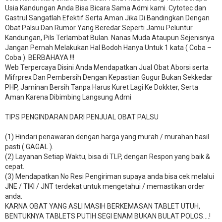
Usia Kandungan Anda Bisa Bicara Sama Admi kami. Cytotec dan
Gastrul Sangatlah Efektif Serta Aman Jika Di Bandingkan Dengan
Obat Palsu Dan Rumor Yang Beredar Seperti Jamu Peluntur
Kandungan, Pils Terlambat Bulan. Nanas Muda Ataupun Sejenisnya
Jangan Pernah Melakukan Hal Bodoh Hanya Untuk 1 kata ( Coba –
Coba ). BERBAHAYA !!!
Web Terpercaya Disini Anda Mendapatkan Jual Obat Aborsi serta
Mifrprex Dan Pembersih Dengan Kepastian Gugur Bukan Sekkedar
PHP, Jaminan Bersih Tanpa Harus Kuret Lagi Ke Dokkter, Serta
Aman Karena Dibimbing Langsung Admi
TIPS PENGINDARAN DARI PENJUAL OBAT PALSU
(1) Hindari penawaran dengan harga yang murah / murahan hasil
pasti ( GAGAL ).
(2) Layanan Setiap Waktu, bisa di TLP, dengan Respon yang baik &
cepat.
(3) Mendapatkan No Resi Pengiriman supaya anda bisa cek melalui
JNE / TIKI / JNT terdekat untuk mengetahui / memastikan order
anda.
KARNA OBAT YANG ASLI MASIH BERKEMASAN TABLET UTUH,
BENTUKNYA TABLETS PUTIH SEGI ENAM BUKAN BULAT POLOS….!