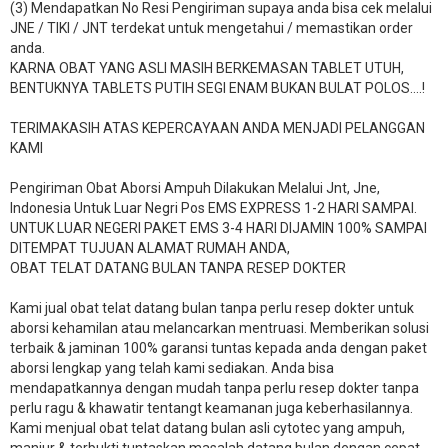
(3) Mendapatkan No Resi Pengiriman supaya anda bisa cek melalui
JNE / TIKI / JNT terdekat untuk mengetahui / memastikan order
anda.
KARNA OBAT YANG ASLI MASIH BERKEMASAN TABLET UTUH,
BENTUKNYA TABLETS PUTIH SEGI ENAM BUKAN BULAT POLOS….!
TERIMAKASIH ATAS KEPERCAYAAN ANDA MENJADI PELANGGAN
KAMI
Pengiriman Obat Aborsi Ampuh Dilakukan Melalui Jnt, Jne,
Indonesia Untuk Luar Negri Pos EMS EXPRESS 1-2 HARI SAMPAI.
UNTUK LUAR NEGERI PAKET EMS 3-4 HARI DIJAMIN 100% SAMPAI
DITEMPAT TUJUAN ALAMAT RUMAH ANDA,
OBAT TELAT DATANG BULAN TANPA RESEP DOKTER
Kami jual obat telat datang bulan tanpa perlu resep dokter untuk
aborsi kehamilan atau melancarkan mentruasi. Memberikan solusi
terbaik & jaminan 100% garansi tuntas kepada anda dengan paket
aborsi lengkap yang telah kami sediakan. Anda bisa
mendapatkannya dengan mudah tanpa perlu resep dokter tanpa
perlu ragu & khawatir tentangt keamanan juga keberhasilannya.
Kami menjual obat telat datang bulan asli cytotec yang ampuh,
manjur & terbukti tuntaskan masalah datang bulan dengan cepat.