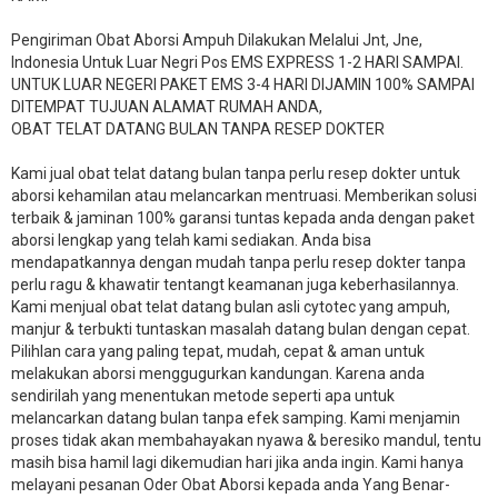
Pengiriman Obat Aborsi Ampuh Dilakukan Melalui Jnt, Jne,
Indonesia Untuk Luar Negri Pos EMS EXPRESS 1-2 HARI SAMPAI.
UNTUK LUAR NEGERI PAKET EMS 3-4 HARI DIJAMIN 100% SAMPAI
DITEMPAT TUJUAN ALAMAT RUMAH ANDA,
OBAT TELAT DATANG BULAN TANPA RESEP DOKTER
Kami jual obat telat datang bulan tanpa perlu resep dokter untuk
aborsi kehamilan atau melancarkan mentruasi. Memberikan solusi
terbaik & jaminan 100% garansi tuntas kepada anda dengan paket
aborsi lengkap yang telah kami sediakan. Anda bisa
mendapatkannya dengan mudah tanpa perlu resep dokter tanpa
perlu ragu & khawatir tentangt keamanan juga keberhasilannya.
Kami menjual obat telat datang bulan asli cytotec yang ampuh,
manjur & terbukti tuntaskan masalah datang bulan dengan cepat.
Pilihlan cara yang paling tepat, mudah, cepat & aman untuk
melakukan aborsi menggugurkan kandungan. Karena anda
sendirilah yang menentukan metode seperti apa untuk
melancarkan datang bulan tanpa efek samping. Kami menjamin
proses tidak akan membahayakan nyawa & beresiko mandul, tentu
masih bisa hamil lagi dikemudian hari jika anda ingin. Kami hanya
melayani pesanan Oder Obat Aborsi kepada anda Yang Benar-