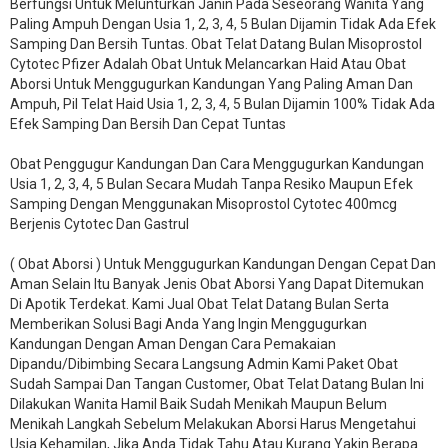
Berfungsi Untuk Melunturkan Janin Pada Seseorang Wanita Yang
Paling Ampuh Dengan Usia 1, 2, 3, 4, 5 Bulan Dijamin Tidak Ada Efek
Samping Dan Bersih Tuntas. Obat Telat Datang Bulan Misoprostol
Cytotec Pfizer Adalah Obat Untuk Melancarkan Haid Atau Obat
Aborsi Untuk Menggugurkan Kandungan Yang Paling Aman Dan
Ampuh, Pil Telat Haid Usia 1, 2, 3, 4, 5 Bulan Dijamin 100% Tidak Ada
Efek Samping Dan Bersih Dan Cepat Tuntas
Obat Penggugur Kandungan Dan Cara Menggugurkan Kandungan
Usia 1, 2, 3, 4, 5 Bulan Secara Mudah Tanpa Resiko Maupun Efek
Samping Dengan Menggunakan Misoprostol Cytotec 400mcg
Berjenis Cytotec Dan Gastrul
( Obat Aborsi ) Untuk Menggugurkan Kandungan Dengan Cepat Dan
Aman Selain Itu Banyak Jenis Obat Aborsi Yang Dapat Ditemukan
Di Apotik Terdekat. Kami Jual Obat Telat Datang Bulan Serta
Memberikan Solusi Bagi Anda Yang Ingin Menggugurkan
Kandungan Dengan Aman Dengan Cara Pemakaian
Dipandu/Dibimbing Secara Langsung Admin Kami Paket Obat
Sudah Sampai Dan Tangan Customer, Obat Telat Datang Bulan Ini
Dilakukan Wanita Hamil Baik Sudah Menikah Maupun Belum
Menikah Langkah Sebelum Melakukan Aborsi Harus Mengetahui
Usia Kehamilan, Jika Anda Tidak Tahu Atau Kurang Yakin Berapa