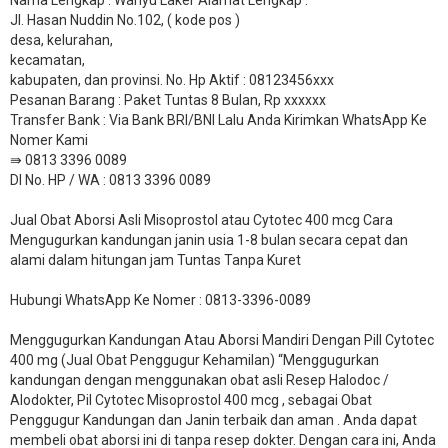
Jl. Hasan Nuddin No.102, ( kode pos )
desa, kelurahan,
kecamatan,
kabupaten, dan provinsi. No. Hp Aktif : 08123456xxx
Pesanan Barang : Paket Tuntas 8 Bulan, Rp xxxxxx
​Transfer Bank : Via Bank BRI/BNI Lalu Anda Kirimkan WhatsApp Ke
Nomer Kami
⇛ 0813 3396 0089
DI No. HP / WA : 0813 3396 0089
Jual Obat Aborsi Asli Misoprostol atau Cytotec 400 mcg Cara
Mengugurkan kandungan janin usia 1-8 bulan secara cepat dan
alami dalam hitungan jam Tuntas Tanpa Kuret
Hubungi WhatsApp Ke Nomer : 0813-3396-0089​
Menggugurkan Kandungan Atau Aborsi Mandiri Dengan Pill Cytotec
400 mg (Jual Obat Penggugur Kehamilan) “Menggugurkan
kandungan dengan menggunakan obat asli Resep Halodoc /
Alodokter, Pil Cytotec Misoprostol 400 mcg , sebagai Obat
Penggugur Kandungan dan Janin terbaik dan aman . Anda dapat
membeli obat aborsi ini di tanpa resep dokter. Dengan cara ini, Anda