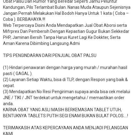
Obat Palsu Dan Rumor Yang Beredar Seperti Jamu Peluntur
Kandungan, Pils Terlambat Bulan. Nanas Muda Ataupun Sejenisnya
Jangan Pernah Melakukan Hal Bodoh Hanya Untuk 1 kata ( Coba –
Coba ). BERBAHAYA !!!
Web Terpercaya Disini Anda Mendapatkan Jual Obat Aborsi serta
Mifrprex Dan Pembersih Dengan Kepastian Gugur Bukan Sekkedar
PHP, Jaminan Bersih Tanpa Harus Kuret Lagi Ke Dokkter, Serta
Aman Karena Dibimbing Langsung Admi
TIPS PENGINDARAN DARI PENJUAL OBAT PALSU
(1) Hindari penawaran dengan harga yang murah / murahan hasil
pasti ( GAGAL ).
(2) Layanan Setiap Waktu, bisa di TLP, dengan Respon yang baik &
cepat.
(3) Mendapatkan No Resi Pengiriman supaya anda bisa cek melalui
JNE / TIKI / JNT terdekat untuk mengetahui / memastikan order
anda.
KARNA OBAT YANG ASLI MASIH BERKEMASAN TABLET UTUH,
BENTUKNYA TABLETS PUTIH SEGI ENAM BUKAN BULAT POLOS….!
TERIMAKASIH ATAS KEPERCAYAAN ANDA MENJADI PELANGGAN
KAMI