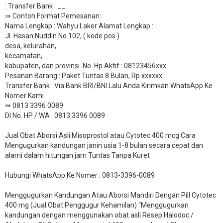
: Transfer Bank : __
​⇛ Contoh Format Pemesanan:
Nama Lengkap : Wahyu Laker Alamat Lengkap :
Jl. Hasan Nuddin No.102, ( kode pos )
desa, kelurahan,
kecamatan,
kabupaten, dan provinsi. No. Hp Aktif : 08123456xxx
Pesanan Barang : Paket Tuntas 8 Bulan, Rp xxxxxx
​Transfer Bank : Via Bank BRI/BNI Lalu Anda Kirimkan WhatsApp Ke
Nomer Kami
⇛ 0813 3396 0089
DI No. HP / WA : 0813 3396 0089
Jual Obat Aborsi Asli Misoprostol atau Cytotec 400 mcg Cara
Mengugurkan kandungan janin usia 1-8 bulan secara cepat dan
alami dalam hitungan jam Tuntas Tanpa Kuret
Hubungi WhatsApp Ke Nomer : 0813-3396-0089​
Menggugurkan Kandungan Atau Aborsi Mandiri Dengan Pill Cytotec
400 mg (Jual Obat Penggugur Kehamilan) “Menggugurkan
kandungan dengan menggunakan obat asli Resep Halodoc /