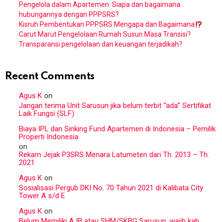
Pengelola dalam Apartemen. Siapa dan bagaimana
hubungannya dengan PPPSRS?
Kisruh Pembentukan PPPSRS Mengapa dan Bagaimana
Carut Marut Pengelolaan Rumah Susun Masa Transisi?
Transparansi pengelolaan dan keuangan terjadikah?
Recent Comments
Agus K
on
Jangan terima Unit Sarusun jika belum terbit “ada” Sertifikat
Laik Fungsi (SLF)
Biaya IPL dan Sinking Fund Apartemen di Indonesia – Pemilik
Properti Indonesia
on
Rekam Jejak P3SRS Menara Latumeten dari Th. 2013 – Th.
2021
Agus K
on
Sosialisasi Pergub DKI No. 70 Tahun 2021 di Kalibata City
Tower A s/d E
Agus K
on
Belum Memiliki AJB atau SHM/SKBG Sarusun, wajib kah