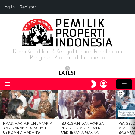
Log In
Register
Demi Keadilan & Kesejahteraan Pemilik dan
Penghuni Properti di Indonesia
LATEST
LOGIN
SWITCH
SKIN
Menu
LATEST
STORIES
NAAS, HAKIM PTUN JAKARTA
IBU RUSMINI DAN WARGA
PENGELO
YANG AKAN SIDANG PS DI
PENGHUNI APARTEMEN
APARTEM
USIR DAN DI HADANG
MEDITERANIA MARINA
BAGAIM