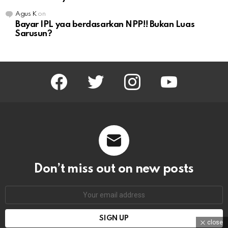
Agus K
on
Bayar IPL yaa berdasarkan NPP!! Bukan Luas
Sarusun?
facebook
twitter
instagram
youtube
Don’t miss out on new posts
Email
address:
close