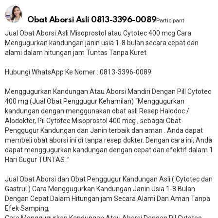
Obat Aborsi Asli 0813-3396-0089
Participant
Jual Obat Aborsi Asli Misoprostol atau Cytotec 400 mcg Cara
Mengugurkan kandungan janin usia 1-8 bulan secara cepat dan
alami dalam hitungan jam Tuntas Tanpa Kuret
Hubungi WhatsApp Ke Nomer : 0813-3396-0089​
Menggugurkan Kandungan Atau Aborsi Mandiri Dengan Pill Cytotec
400 mg (Jual Obat Penggugur Kehamilan) “Menggugurkan
kandungan dengan menggunakan obat asli Resep Halodoc /
Alodokter, Pil Cytotec Misoprostol 400 mcg , sebagai Obat
Penggugur Kandungan dan Janin terbaik dan aman . Anda dapat
membeli obat aborsi ini di tanpa resep dokter. Dengan cara ini, Anda
dapat menggugurkan kandungan dengan cepat dan efektif dalam 1
Hari Gugur TUNTAS .”
Jual Obat Aborsi dan Obat Penggugur Kandungan Asli ( Cytotec dan
Gastrul ) Cara Menggugurkan Kandungan Janin Usia 1-8 Bulan
Dengan Cepat Dalam Hitungan jam Secara Alami Dan Aman Tanpa
Efek Samping,
Cara Menggugurkan Kandungan Atau Aborsi Dengan Pil Cytotec