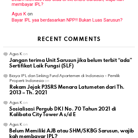
membayar IPL?
Agus K
on
Bayar IPL yaa berdasarkan NPP!! Bukan Luas Sarusun?
RECENT COMMENTS
Agus K
on
Jangan terima Unit Sarusun jika belum terbit “ada”
Sertifikat Laik Fungsi (SLF)
Biaya IPL dan Sinking Fund Apartemen di Indonesia – Pemilik
Properti Indonesia
on
Rekam Jejak P3SRS Menara Latumeten dari Th.
2013 – Th. 2021
Agus K
on
Sosialisasi Pergub DKI No. 70 Tahun 2021 di
Kalibata City Tower A s/d E
Agus K
on
Belum Memiliki AJB atau SHM/SKBG Sarusun, wajib
kah membayar IPL?