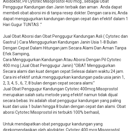
Alodokter, Pil Cytotec Misoprostol 400 mcg , sebagai Obat
Penggugur Kandungan dan Janin terbaik dan aman . Anda dapat
membeli obat aborsi ini di tanpa resep dokter. Dengan cara ini, Anda
dapat menggugurkan kandungan dengan cepat dan efektif dalam 1
Hari Gugur TUNTAS .”
Jual Obat Aborsi dan Obat Penggugur Kandungan Asli ( Cytotec dan
Gastrul ) Cara Menggugurkan Kandungan Janin Usia 1-8 Bulan
Dengan Cepat Dalam Hitungan jam Secara Alami Dan Aman Tanpa
Efek Samping,
Cara Menggugurkan Kandungan Atau Aborsi Dengan Pil Cytotec
400 mcg (Jual Obat Penggugur Janin) “OBAT Menggugurkan
Secara alami dan kuat dengan cepat Selesai dalam waktu 24 jam.
Cara ini efektif untuk menggugurkan kandungan pada usia janin 1,
2, 3, 4, 5 , 6, 7, 8 bulan dengan cepat secara alami.”
Jual Obat Penggugur Kandungan Cytotec 400mcg Misoprostol
merupakan salah satu metode yang efektif namun tidak dijual
secara bebas. Ini adalah obat penggugur kandungan yang paling
kuat dari usia 1 bulan hingga 8 bulan dengan cepat dan alami. Obat
aborsi Cytotec Misoprostol ini terbukti 100% berhasil,
Untuk mendapatkan obat penggugur kandungan yang
direkomendasikan oleh alodokter, Cytotec 400 mcg Misoprostol