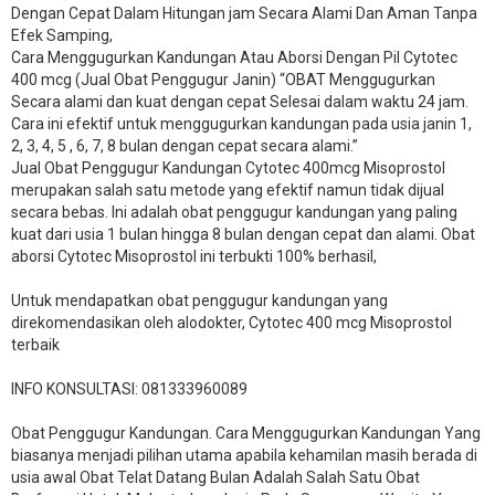
Dengan Cepat Dalam Hitungan jam Secara Alami Dan Aman Tanpa
Efek Samping,
Cara Menggugurkan Kandungan Atau Aborsi Dengan Pil Cytotec
400 mcg (Jual Obat Penggugur Janin) “OBAT Menggugurkan
Secara alami dan kuat dengan cepat Selesai dalam waktu 24 jam.
Cara ini efektif untuk menggugurkan kandungan pada usia janin 1,
2, 3, 4, 5 , 6, 7, 8 bulan dengan cepat secara alami.”
Jual Obat Penggugur Kandungan Cytotec 400mcg Misoprostol
merupakan salah satu metode yang efektif namun tidak dijual
secara bebas. Ini adalah obat penggugur kandungan yang paling
kuat dari usia 1 bulan hingga 8 bulan dengan cepat dan alami. Obat
aborsi Cytotec Misoprostol ini terbukti 100% berhasil,
Untuk mendapatkan obat penggugur kandungan yang
direkomendasikan oleh alodokter, Cytotec 400 mcg Misoprostol
terbaik
INFO KONSULTASI: 081333960089
​Obat Penggugur Kandungan. Cara Menggugurkan Kandungan Yang
biasanya menjadi pilihan utama apabila kehamilan masih berada di
usia awal Obat Telat Datang Bulan Adalah Salah Satu Obat