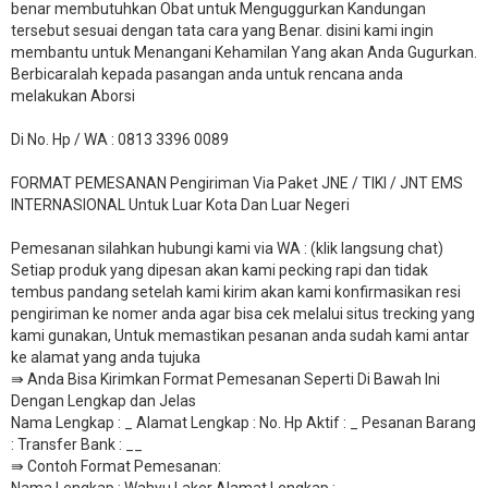
benar membutuhkan Obat untuk Menguggurkan Kandungan
tersebut sesuai dengan tata cara yang Benar. disini kami ingin
membantu untuk Menangani Kehamilan Yang akan Anda Gugurkan.
Berbicaralah kepada pasangan anda untuk rencana anda
melakukan Aborsi
Di No. Hp / WA : 0813 3396 0089
FORMAT PEMESANAN Pengiriman Via Paket JNE / TIKI / JNT EMS
INTERNASIONAL Untuk Luar Kota Dan Luar Negeri
Pemesanan silahkan hubungi kami via WA : (klik langsung chat)
Setiap produk yang dipesan akan kami pecking rapi dan tidak
tembus pandang setelah kami kirim akan kami konfirmasikan resi
pengiriman ke nomer anda agar bisa cek melalui situs trecking yang
kami gunakan, Untuk memastikan pesanan anda sudah kami antar
ke alamat yang anda tujuka
⇛ Anda Bisa Kirimkan Format Pemesanan Seperti Di Bawah Ini
Dengan Lengkap dan Jelas
Nama Lengkap : _ Alamat Lengkap : No. Hp Aktif : _ Pesanan Barang
: Transfer Bank : __
​⇛ Contoh Format Pemesanan:
Nama Lengkap : Wahyu Laker Alamat Lengkap :