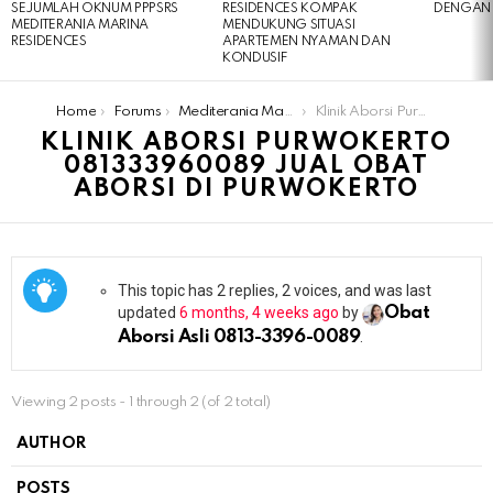
SEJUMLAH OKNUM PPPSRS
RESIDENCES KOMPAK
DENGAN 
MEDITERANIA MARINA
MENDUKUNG SITUASI
RESIDENCES
APARTEMEN NYAMAN DAN
KONDUSIF
You are here:
Home
Forums
Mediterania Marina Residences
Klinik Aborsi Purwokerto 081333960089 Jual Obat Aborsi Di Purwokerto
KLINIK ABORSI PURWOKERTO
081333960089 JUAL OBAT
ABORSI DI PURWOKERTO
This topic has 2 replies, 2 voices, and was last
updated
6 months, 4 weeks ago
by
Obat
Aborsi Asli 0813-3396-0089
.
Viewing 2 posts - 1 through 2 (of 2 total)
AUTHOR
POSTS