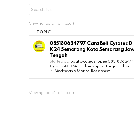
S
e
a
r
Viewing topic 1 (of 1 total)
c
h
TOPIC
f
o
085180634797 Cara Beli Cytotec Di
r
K24 Semarang Kota Semarang Ja
:
Tengah
Started by:
obat cytotec shopee 08518063474
Cytotec 400Mg Terlengkap & Harga Terbaru d
in:
Mediterania Marina Residences
Viewing topic 1 (of 1 total)