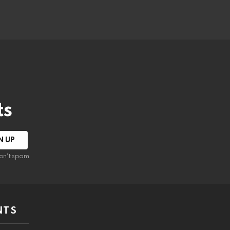
ts
on't spam
NTS