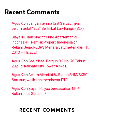
Recent Comments
Agus K
on
Jangan terima Unit Sarusun jika
belum terbit “ada” Sertifikat Laik Fungsi (SLF)
Biaya IPL dan Sinking Fund Apartemen di
Indonesia – Pemilik Properti Indonesia
on
Rekam Jejak P3SRS Menara Latumeten dari Th.
2013 – Th. 2021
Agus K
on
Sosialisasi Pergub DKI No. 70 Tahun
2021 di Kalibata City Tower A s/d E
Agus K
on
Belum Memiliki AJB atau SHM/SKBG
Sarusun, wajib kah membayar IPL?
Agus K
on
Bayar IPL yaa berdasarkan NPP!!
Bukan Luas Sarusun?
RECENT COMMENTS