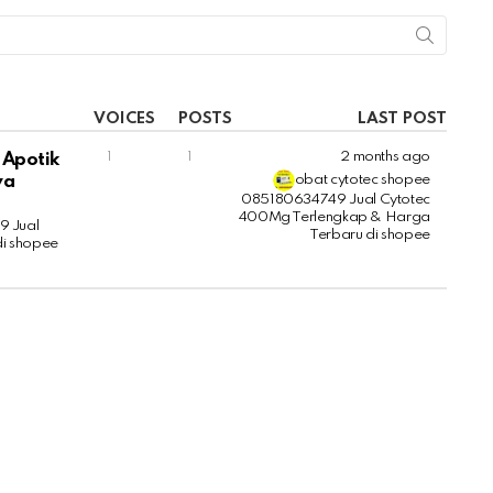
VOICES
POSTS
LAST POST
1
1
2 months ago
 Apotik
wa
obat cytotec shopee
085180634749 Jual Cytotec
400Mg Terlengkap & Harga
9 Jual
Terbaru di shopee
i shopee