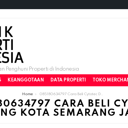
n Penghuni Properti di Indonesia
S
KEANGGOTAAN
DATA PROPERTI
TOKO MERCHA
Home
085180634797 Cara Beli Cytotec Di Apotik K24 Semarang Kota Semarang Jawa Tengah
80634797 CARA BELI C
ANG KOTA SEMARANG J