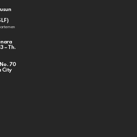
rusun
SLF)
partemen
enara
3 – Th.
 No. 70
 City