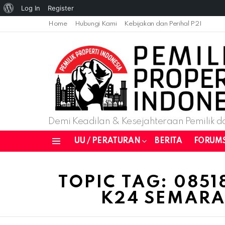
About
Log In
Register
WordPress
Home
Hubungi Kami
Kebijakan dan Perihal P2I
Demi Keadilan & Kesejahteraan Pemilik da
UU / PERATURAN
BERITA
FORUM
Menu
You are here:
TOPIC TAG: 0851
K24 SEMAR