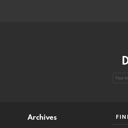
D
Email
address
Archives
FIN