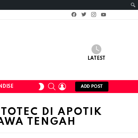
facebook
twitter
instagram
youtube
LATEST
SEARCH
LOGIN
SWITCH
NDISE
ADD POST
SKIN
YTOTEC DI APOTIK
AWA TENGAH