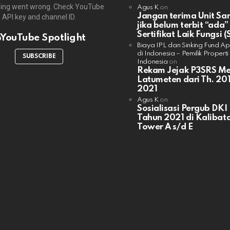
ing went wrong. Check YouTube
Agus K
on
Jangan terima Unit Sa
API key and channel ID.
jika belum terbit “ada”
Sertifikat Laik Fungsi (
YouTube Spotlight
Biaya IPL dan Sinking Fund A
di Indonesia – Pemilik Properti
SUBSCRIBE
Indonesia
on
Rekam Jejak P3SRS M
Latumeten dari Th. 201
2021
Agus K
on
Sosialisasi Pergub DKI
Tahun 2021 di Kalibata
Tower A s/d E