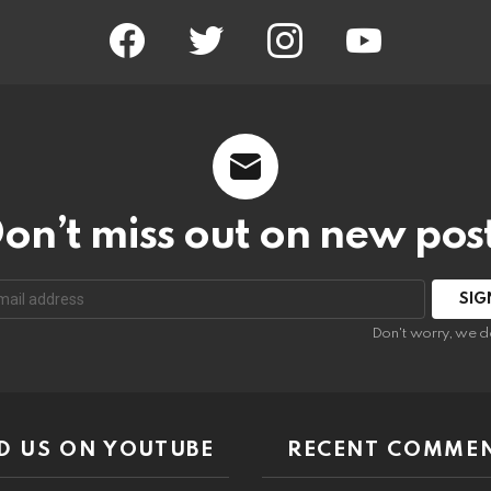
facebook
twitter
instagram
youtube
on’t miss out on new pos
:
Don't worry, we d
D US ON YOUTUBE
RECENT COMME