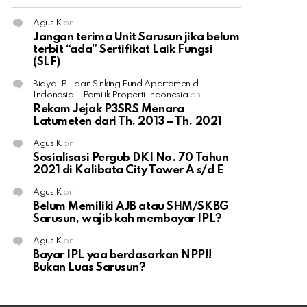
Agus K
on
Jangan terima Unit Sarusun jika belum
terbit “ada” Sertifikat Laik Fungsi
(SLF)
Biaya IPL dan Sinking Fund Apartemen di
Indonesia – Pemilik Properti Indonesia
on
Rekam Jejak P3SRS Menara
Latumeten dari Th. 2013 – Th. 2021
Agus K
on
Sosialisasi Pergub DKI No. 70 Tahun
2021 di Kalibata City Tower A s/d E
Agus K
on
Belum Memiliki AJB atau SHM/SKBG
Sarusun, wajib kah membayar IPL?
Agus K
on
Bayar IPL yaa berdasarkan NPP!!
Bukan Luas Sarusun?