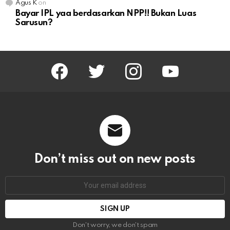
Agus K
on
Bayar IPL yaa berdasarkan NPP!! Bukan Luas
Sarusun?
facebook
twitter
instagram
youtube
Don’t miss out on new posts
Email
address:
Don't worry, we don't spam