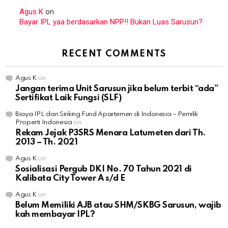
Agus K
on
Bayar IPL yaa berdasarkan NPP!! Bukan Luas Sarusun?
RECENT COMMENTS
Agus K
on
Jangan terima Unit Sarusun jika belum terbit “ada”
Sertifikat Laik Fungsi (SLF)
Biaya IPL dan Sinking Fund Apartemen di Indonesia – Pemilik
Properti Indonesia
on
Rekam Jejak P3SRS Menara Latumeten dari Th.
2013 – Th. 2021
Agus K
on
Sosialisasi Pergub DKI No. 70 Tahun 2021 di
Kalibata City Tower A s/d E
Agus K
on
Belum Memiliki AJB atau SHM/SKBG Sarusun, wajib
kah membayar IPL?