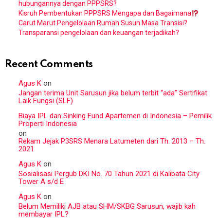
hubungannya dengan PPPSRS?
Kisruh Pembentukan PPPSRS Mengapa dan Bagaimana
Carut Marut Pengelolaan Rumah Susun Masa Transisi?
Transparansi pengelolaan dan keuangan terjadikah?
Recent Comments
Agus K
on
Jangan terima Unit Sarusun jika belum terbit “ada” Sertifikat
Laik Fungsi (SLF)
Biaya IPL dan Sinking Fund Apartemen di Indonesia – Pemilik
Properti Indonesia
on
Rekam Jejak P3SRS Menara Latumeten dari Th. 2013 – Th.
2021
Agus K
on
Sosialisasi Pergub DKI No. 70 Tahun 2021 di Kalibata City
Tower A s/d E
Agus K
on
Belum Memiliki AJB atau SHM/SKBG Sarusun, wajib kah
membayar IPL?