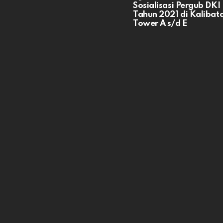
Sosialisasi Pergub DKI
Tahun 2021 di Kalibata
Tower A s/d E