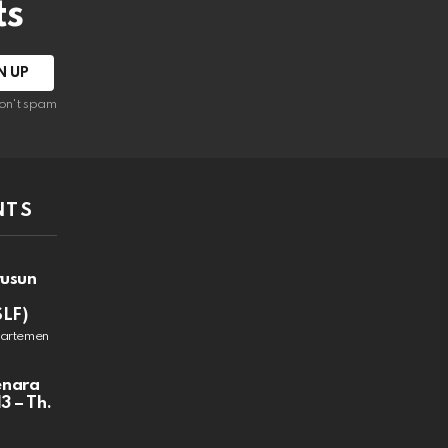
ts
on't spam
NTS
rusun
SLF)
partemen
enara
3 – Th.