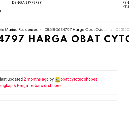
DENGAN PPPSRS?
PE
KE
N
nia Marina Residences
085180634797 Harga Obat Cytotec 1 Biji
08518063
4797 HARGA OBAT CYTOT
s last updated
2 months ago
by
obat cytotec shopee
engkap & Harga Terbaru di shopee
.