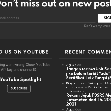
on’t miss out on new pos
:
Don't worry, we d
D US ON YOUTUBE
RECENT COMME
ing went wrong. Check YouTube
Agus K
on
Jangan terima Unit Sa
API key and channel ID.
jika belum terbit “ada”
Sertifikat Laik Fungsi (
YouTube Spotlight
Biaya IPL dan Sinking Fund A
di Indonesia – Pemilik Properti
SUBSCRIBE
Indonesia
on
Rekam Jejak P3SRS M
Latumeten dari Th. 201
2021
Agus K
on