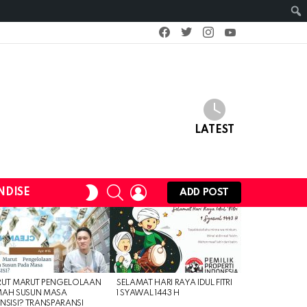
facebook
twitter
instagram
youtube
LATEST
SEARCH
LOGIN
SWITCH
NDISE
ADD POST
SKIN
RUT MARUT PENGELOLAAN
SELAMAT HARI RAYA IDUL FITRI
MAH SUSUN MASA
1 SYAWAL 1443 H
NSISI? TRANSPARANSI