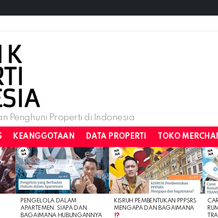
n Penghuni Properti di Indonesia
S
KEANGGOTAAN
DATA PROPERTI
TOKO MERCHA
PENGELOLA DALAM
KISRUH PEMBENTUKAN PPPSRS
CA
APARTEMEN. SIAPA DAN
MENGAPA DAN BAGAIMANA
RU
BAGAIMANA HUBUNGANNYA
TRA