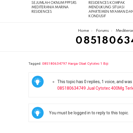
SEJUMLAH OKNUM PPPSRS
RESIDENCES KOMPAK
MEDITERANIA MARINA
MENDUKUNG SITUASI
RESIDENCES
APARTEMEN NYAMAN DA
KONDUSIF
You are here:
Home
Forums
Meditera
08518063
Tagged:
085180634797 Harga Obat Cytotec 1 Biji
This topic has 0 replies, 1 voice, and wa
085180634749 Jual Cytotec 400Mg Terl
You must be logged in to reply to this topic.