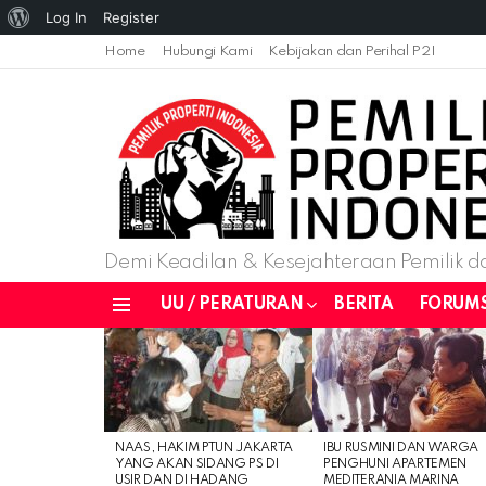
About
Log In
Register
WordPress
Home
Hubungi Kami
Kebijakan dan Perihal P2I
Demi Keadilan & Kesejahteraan Pemilik da
UU / PERATURAN
BERITA
FORUM
Menu
LATEST
STORIES
NAAS, HAKIM PTUN JAKARTA
IBU RUSMINI DAN WARGA
YANG AKAN SIDANG PS DI
PENGHUNI APARTEMEN
USIR DAN DI HADANG
MEDITERANIA MARINA