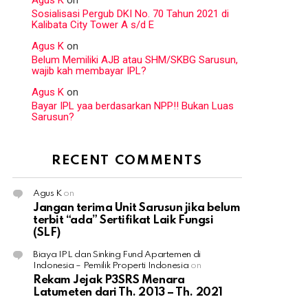
Agus K
on
Sosialisasi Pergub DKI No. 70 Tahun 2021 di
Kalibata City Tower A s/d E
Agus K
on
Belum Memiliki AJB atau SHM/SKBG Sarusun,
wajib kah membayar IPL?
Agus K
on
Bayar IPL yaa berdasarkan NPP!! Bukan Luas
Sarusun?
RECENT COMMENTS
Agus K
on
Jangan terima Unit Sarusun jika belum
terbit “ada” Sertifikat Laik Fungsi
(SLF)
Biaya IPL dan Sinking Fund Apartemen di
Indonesia – Pemilik Properti Indonesia
on
Rekam Jejak P3SRS Menara
Latumeten dari Th. 2013 – Th. 2021