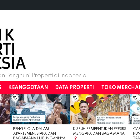
n Penghuni Properti di Indonesia
S
KEANGGOTAAN
DATA PROPERTI
TOKO MERCHA
PENGELOLA DALAM
KISRUH PEMBENTUKAN PPPSRS
CA
APARTEMEN. SIAPA DAN
MENGAPA DAN BAGAIMANA
RU
BAGAIMANA HUBUNGANNYA
TRA