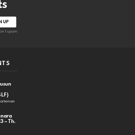
ts
on't spam
NTS
rusun
SLF)
partemen
enara
3 – Th.