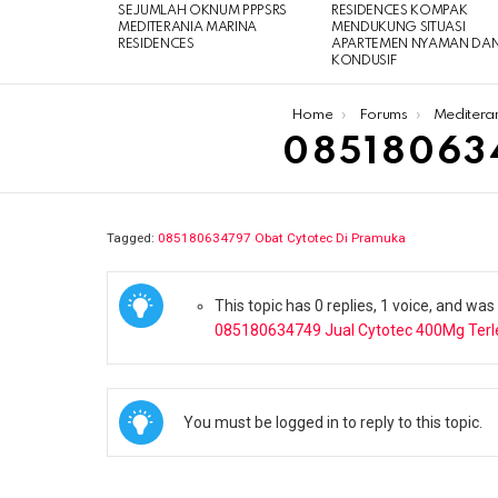
SEJUMLAH OKNUM PPPSRS
RESIDENCES KOMPAK
MEDITERANIA MARINA
MENDUKUNG SITUASI
RESIDENCES
APARTEMEN NYAMAN DA
KONDUSIF
You are here:
Home
Forums
Meditera
08518063
Tagged:
085180634797 Obat Cytotec Di Pramuka
This topic has 0 replies, 1 voice, and wa
085180634749 Jual Cytotec 400Mg Terl
You must be logged in to reply to this topic.