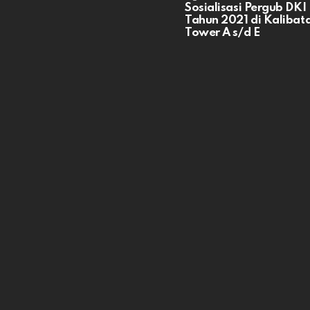
Sosialisasi Pergub DKI
Tahun 2021 di Kalibata
Tower A s/d E