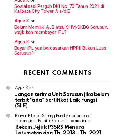
Agus K
on
Sosialisasi Pergub DKI No. 70 Tahun 2021 di
Kalibata City Tower A s/d E
Agus K
on
Belum Memiliki AJB atau SHM/SKBG Sarusun,
wajib kah membayar IPL?
Agus K
on
Bayar IPL yaa berdasarkan NPP!! Bukan Luas
Sarusun?
RECENT COMMENTS
Agus K
on
Jangan terima Unit Sarusun jika belum
terbit “ada” Sertifikat Laik Fungsi
(SLF)
Biaya IPL dan Sinking Fund Apartemen di
Indonesia – Pemilik Properti Indonesia
on
Rekam Jejak P3SRS Menara
Latumeten dari Th. 2013 – Th. 2021