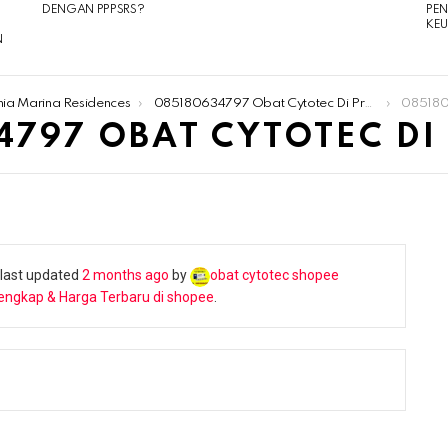
DENGAN PPPSRS?
PE
KE
N
nia Marina Residences
085180634797 Obat Cytotec Di Pramuka
0851806
4797 OBAT CYTOTEC D
s last updated
2 months ago
by
obat cytotec shopee
engkap & Harga Terbaru di shopee
.