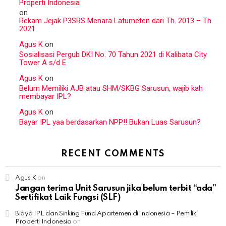
Properti Indonesia
on
Rekam Jejak P3SRS Menara Latumeten dari Th. 2013 – Th.
2021
Agus K
on
Sosialisasi Pergub DKI No. 70 Tahun 2021 di Kalibata City
Tower A s/d E
Agus K
on
Belum Memiliki AJB atau SHM/SKBG Sarusun, wajib kah
membayar IPL?
Agus K
on
Bayar IPL yaa berdasarkan NPP!! Bukan Luas Sarusun?
RECENT COMMENTS
Agus K
on
Jangan terima Unit Sarusun jika belum terbit “ada”
Sertifikat Laik Fungsi (SLF)
Biaya IPL dan Sinking Fund Apartemen di Indonesia – Pemilik
Properti Indonesia
on