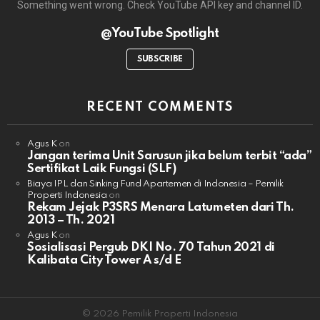
Something went wrong. Check YouTube API key and channel ID.
@YouTube Spotlight
SUBSCRIBE
RECENT COMMENTS
Agus K
on
Jangan terima Unit Sarusun jika belum terbit “ada”
Sertifikat Laik Fungsi (SLF)
Biaya IPL dan Sinking Fund Apartemen di Indonesia – Pemilik
Properti Indonesia
on
Rekam Jejak P3SRS Menara Latumeten dari Th.
2013 – Th. 2021
Agus K
on
Sosialisasi Pergub DKI No. 70 Tahun 2021 di
Kalibata City Tower A s/d E
© 2026 Pemilik Properti Indonesia