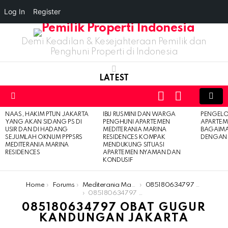
Log In
Register
Demi Keadilan & Kesejahteraan Pemilik dan
Penghuni Properti di Indonesia
LATEST
LOGIN
SWITCH
SKIN
Menu
NAAS, HAKIM PTUN JAKARTA
IBU RUSMINI DAN WARGA
PENGELO
LATEST
YANG AKAN SIDANG PS DI
PENGHUNI APARTEMEN
APARTEM
STORIES
USIR DAN DI HADANG
MEDITERANIA MARINA
BAGAIM
SEJUMLAH OKNUM PPPSRS
RESIDENCES KOMPAK
DENGAN 
MEDITERANIA MARINA
MENDUKUNG SITUASI
RESIDENCES
APARTEMEN NYAMAN DAN
KONDUSIF
You are here:
Home
Forums
Mediterania Marina Residences
085180634797 obat gugur kandungan jakarta
085180634797 obat gugur kandungan jakarta
085180634797 OBAT GUGUR
KANDUNGAN JAKARTA