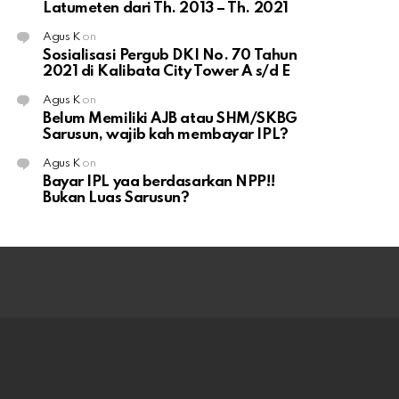
Latumeten dari Th. 2013 – Th. 2021
Agus K
on
Sosialisasi Pergub DKI No. 70 Tahun
2021 di Kalibata City Tower A s/d E
Agus K
on
Belum Memiliki AJB atau SHM/SKBG
Sarusun, wajib kah membayar IPL?
Agus K
on
Bayar IPL yaa berdasarkan NPP!!
Bukan Luas Sarusun?