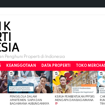
n Penghuni Properti di Indonesia
S
KEANGGOTAAN
DATA PROPERTI
TOKO MERCHA
PENGELOLA DALAM
KISRUH PEMBENTUKAN PPPSRS
CA
APARTEMEN. SIAPA DAN
MENGAPA DAN BAGAIMANA
RU
BAGAIMANA HUBUNGANNYA
TRA