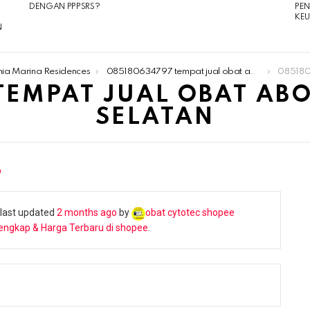
DENGAN PPPSRS?
PE
KE
N
nia Marina Residences
085180634797 tempat jual obat aborsi di jakarta selatan
085180634797
TEMPAT JUAL OBAT ABO
SELATAN
n
s last updated
2 months ago
by
obat cytotec shopee
engkap & Harga Terbaru di shopee
.