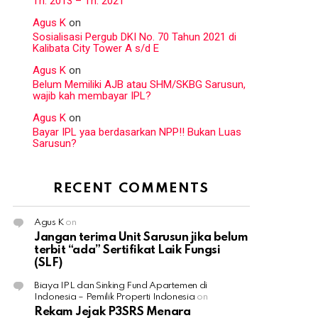
Th. 2013 – Th. 2021
Agus K
on
Sosialisasi Pergub DKI No. 70 Tahun 2021 di
Kalibata City Tower A s/d E
Agus K
on
Belum Memiliki AJB atau SHM/SKBG Sarusun,
wajib kah membayar IPL?
Agus K
on
Bayar IPL yaa berdasarkan NPP!! Bukan Luas
Sarusun?
RECENT COMMENTS
Agus K
on
Jangan terima Unit Sarusun jika belum
terbit “ada” Sertifikat Laik Fungsi
(SLF)
Biaya IPL dan Sinking Fund Apartemen di
Indonesia – Pemilik Properti Indonesia
on
Rekam Jejak P3SRS Menara