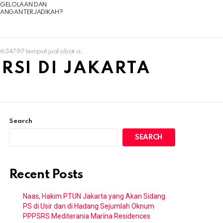
NGELOLAAN DAN
UANGAN TERJADIKAH?
 tempat jual obat aborsi di jakarta selatan
RSI DI JAKARTA
Search
SEARCH
Recent Posts
Naas, Hakim PTUN Jakarta yang Akan Sidang
PS di Usir dan di Hadang Sejumlah Oknum
PPPSRS Mediterania Marina Residences