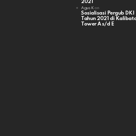
2021
Agus K
on
Sosialisasi Pergub DKI
Tahun 2021 di Kalibata
Tower A s/d E