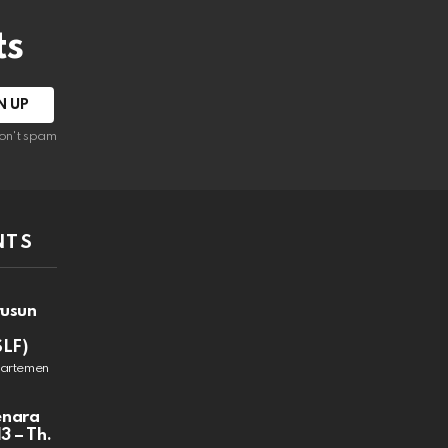
ts
on't spam
NTS
rusun
SLF)
partemen
enara
3 – Th.