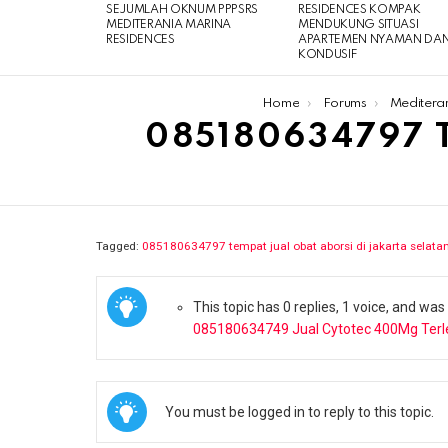
SEJUMLAH OKNUM PPPSRS
RESIDENCES KOMPAK
MEDITERANIA MARINA
MENDUKUNG SITUASI
RESIDENCES
APARTEMEN NYAMAN DA
KONDUSIF
You are here:
Home
Forums
Meditera
085180634797 
Tagged:
085180634797 tempat jual obat aborsi di jakarta selata
This topic has 0 replies, 1 voice, and wa
085180634749 Jual Cytotec 400Mg Terl
You must be logged in to reply to this topic.