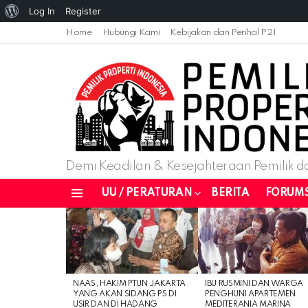
About
Log In
Register
WordPress
Home
Hubungi Kami
Kebijakan dan Perihal P2I
Demi Keadilan & Kesejahteraan Pemilik da
UU / PERATURAN
BERITA
FORUM
Menu
LATEST
STORIES
NAAS, HAKIM PTUN JAKARTA
IBU RUSMINI DAN WARGA
YANG AKAN SIDANG PS DI
PENGHUNI APARTEMEN
USIR DAN DI HADANG
MEDITERANIA MARINA