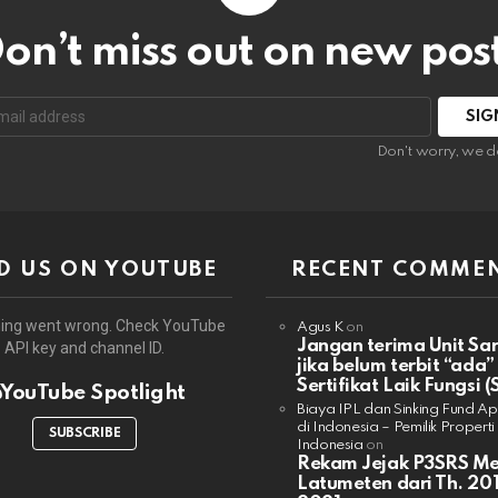
on’t miss out on new pos
:
Don't worry, we d
D US ON YOUTUBE
RECENT COMME
ing went wrong. Check YouTube
Agus K
on
Jangan terima Unit Sa
API key and channel ID.
jika belum terbit “ada”
Sertifikat Laik Fungsi (
YouTube Spotlight
Biaya IPL dan Sinking Fund A
di Indonesia – Pemilik Properti
SUBSCRIBE
Indonesia
on
Rekam Jejak P3SRS M
Latumeten dari Th. 201