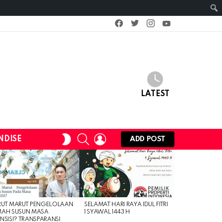
facebook
twitter
instagram
youtube
LATEST
SEARCH
LOGIN
SWITCH
NDISE
ADD POST
SKIN
RUT MARUT PENGELOLAAN
SELAMAT HARI RAYA IDUL FITRI
MAH SUSUN MASA
1 SYAWAL 1443 H
NSISI? TRANSPARANSI