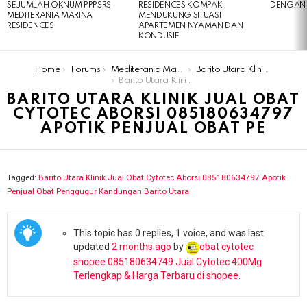
SEJUMLAH OKNUM PPPSRS
RESIDENCES KOMPAK
DENGAN 
MEDITERANIA MARINA
MENDUKUNG SITUASI
RESIDENCES
APARTEMEN NYAMAN DAN
KONDUSIF
You are here:
Home
Forums
Mediterania Marina Residences
Barito Utara Klinik Jual Obat Cytotec Aborsi 085180634797 Apotik Penjual Obat Penggugur Kandungan Barito Utara
Barito Utara Klinik Jual Obat Cytotec Aborsi 085180634797 Apotik Penjual Obat Pe
BARITO UTARA KLINIK JUAL OBAT
CYTOTEC ABORSI 085180634797
APOTIK PENJUAL OBAT PE
Tagged:
Barito Utara Klinik Jual Obat Cytotec Aborsi 085180634797 Apotik
Penjual Obat Penggugur Kandungan Barito Utara
This topic has 0 replies, 1 voice, and was last
updated
2 months ago
by
obat cytotec
shopee 085180634749 Jual Cytotec 400Mg
Terlengkap & Harga Terbaru di shopee
.