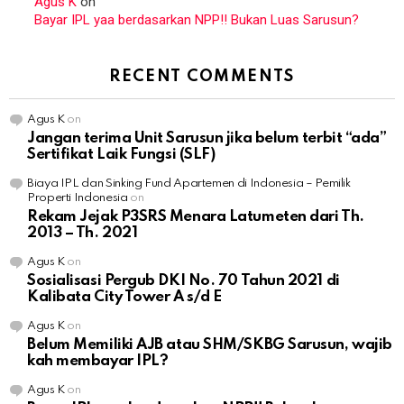
Agus K
on
Bayar IPL yaa berdasarkan NPP!! Bukan Luas Sarusun?
RECENT COMMENTS
Agus K
on
Jangan terima Unit Sarusun jika belum terbit “ada”
Sertifikat Laik Fungsi (SLF)
Biaya IPL dan Sinking Fund Apartemen di Indonesia – Pemilik
Properti Indonesia
on
Rekam Jejak P3SRS Menara Latumeten dari Th.
2013 – Th. 2021
Agus K
on
Sosialisasi Pergub DKI No. 70 Tahun 2021 di
Kalibata City Tower A s/d E
Agus K
on
Belum Memiliki AJB atau SHM/SKBG Sarusun, wajib
kah membayar IPL?
Agus K
on