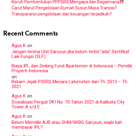
Kisruh Pembentukan PPPSRS Mengapa dan Bagaimana
Carut Marut Pengelolaan Rumah Susun Masa Transisi?
Transparansi pengelolaan dan keuangan terjadikah?
Recent Comments
Agus K
on
Jangan terima Unit Sarusun jika belum terbit “ada” Sertifikat
Laik Fungsi (SLF)
Biaya IPL dan Sinking Fund Apartemen di Indonesia – Pemilik
Properti Indonesia
on
Rekam Jejak P3SRS Menara Latumeten dari Th. 2013 – Th.
2021
Agus K
on
Sosialisasi Pergub DKI No. 70 Tahun 2021 di Kalibata City
Tower A s/d E
Agus K
on
Belum Memiliki AJB atau SHM/SKBG Sarusun, wajib kah
membayar IPL?