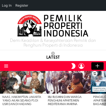
Log In
Register
Demi Keadilan & Kesejahteraan Pemilik dan
Penghuni Properti di Indonesia
LATEST
LOGIN
SWITCH
SKIN
Menu
LATEST
STORIES
NAAS, HAKIM PTUN JAKARTA
IBU RUSMINI DAN WARGA
PENGELO
YANG AKAN SIDANG PS DI
PENGHUNI APARTEMEN
APARTEM
USIR DAN DI HADANG
MEDITERANIA MARINA
BAGAIM