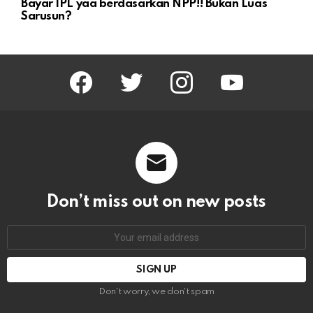
Bayar IPL yaa berdasarkan NPP!! Bukan Luas
Sarusun?
facebook
twitter
instagram
youtube
Don’t miss out on new posts
Email
address:
Don't worry, we don't spam