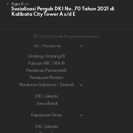
Agus K
on
Sosialisasi Pergub DKI No. 70 Tahun 2021 di
Kalibata City Tower A s/d E
© 2026 Pemilik Properti Indonesia
UU / Peraturan
Undang-Undang RI
Putusan MK / MA RI
Peraturan Pemerintah
Peraturan Menteri
Peraturan Gubernur / Daerah
DKI Jakarta
Jawa Barat
Keputusan Dinas
DKI Jakarta