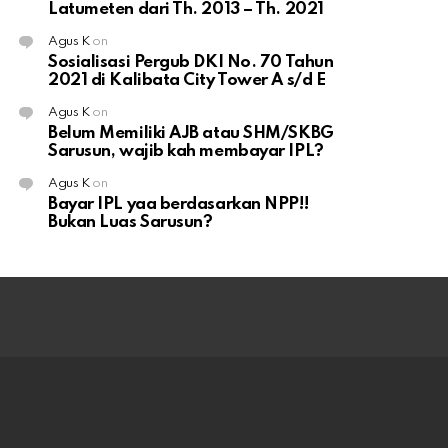
Latumeten dari Th. 2013 – Th. 2021
Agus K
on
Sosialisasi Pergub DKI No. 70 Tahun
2021 di Kalibata City Tower A s/d E
Agus K
on
Belum Memiliki AJB atau SHM/SKBG
Sarusun, wajib kah membayar IPL?
Agus K
on
Bayar IPL yaa berdasarkan NPP!!
Bukan Luas Sarusun?