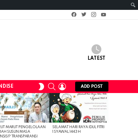
facebook
twitter
instagram
youtube
LATEST
SEARCH
LOGIN
SWITCH
NDISE
ADD POST
SKIN
RUT MARUT PENGELOLAAN
SELAMAT HARI RAYA IDUL FITRI
MAH SUSUN MASA
1 SYAWAL 1443 H
NSISI? TRANSPARANSI