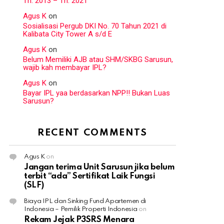
Th. 2013 – Th. 2021
Agus K
on
Sosialisasi Pergub DKI No. 70 Tahun 2021 di
Kalibata City Tower A s/d E
Agus K
on
Belum Memiliki AJB atau SHM/SKBG Sarusun,
wajib kah membayar IPL?
Agus K
on
Bayar IPL yaa berdasarkan NPP!! Bukan Luas
Sarusun?
RECENT COMMENTS
Agus K
on
Jangan terima Unit Sarusun jika belum
terbit “ada” Sertifikat Laik Fungsi
(SLF)
Biaya IPL dan Sinking Fund Apartemen di
Indonesia – Pemilik Properti Indonesia
on
Rekam Jejak P3SRS Menara