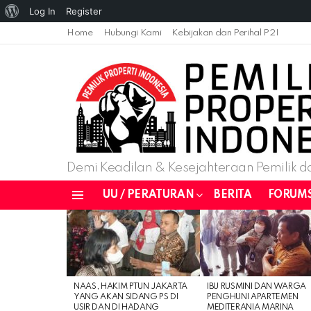
About
Log In
Register
WordPress
Home
Hubungi Kami
Kebijakan dan Perihal P2I
Demi Keadilan & Kesejahteraan Pemilik da
UU / PERATURAN
BERITA
FORUM
Menu
LATEST
STORIES
NAAS, HAKIM PTUN JAKARTA
IBU RUSMINI DAN WARGA
YANG AKAN SIDANG PS DI
PENGHUNI APARTEMEN
USIR DAN DI HADANG
MEDITERANIA MARINA