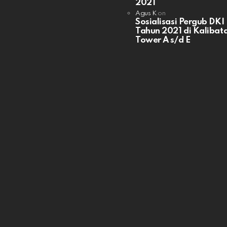
2021
Agus K
on
Sosialisasi Pergub DKI
Tahun 2021 di Kalibata
Tower A s/d E