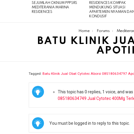
SEJUMLAH OKNUM PPPSRS
RESIDENCES KOMPAK
MEDITERANIA MARINA
MENDUKUNG SITUASI
RESIDENCES
APARTEMEN NYAMAN DA
KONDUSIF
You are here:
Home
Forums
Meditera
BATU KLINIK JU
APOTI
Tagged:
Batu Klinik Jual Obat Cytotec Aborsi 085180634797 Ap
This topic has 0 replies, 1 voice, and wa
085180634749 Jual Cytotec 400Mg Terl
You must be logged in to reply to this topic.