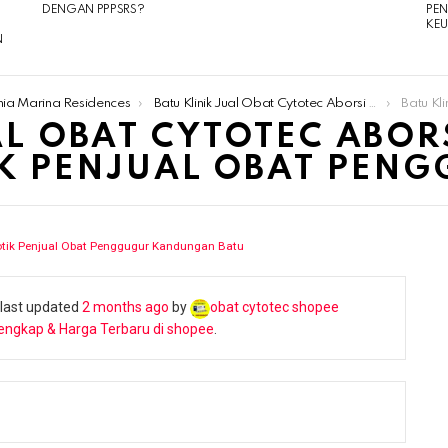
DENGAN PPPSRS?
PE
KE
N
nia Marina Residences
Batu Klinik Jual Obat Cytotec Aborsi 085180634797 Apotik Penjual Obat Penggugur Kandungan Batu
Batu Klinik Jual 
AL OBAT CYTOTEC ABOR
K PENJUAL OBAT PEN
otik Penjual Obat Penggugur Kandungan Batu
s last updated
2 months ago
by
obat cytotec shopee
engkap & Harga Terbaru di shopee
.