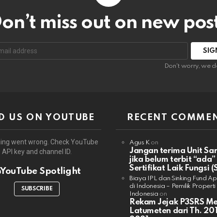
on’t miss out on new pos
:
Don't worry, we d
D US ON YOUTUBE
RECENT COMME
ing went wrong. Check YouTube
Agus K
on
Jangan terima Unit Sa
API key and channel ID.
jika belum terbit “ada”
Sertifikat Laik Fungsi (
YouTube Spotlight
Biaya IPL dan Sinking Fund A
di Indonesia – Pemilik Properti
SUBSCRIBE
Indonesia
on
Rekam Jejak P3SRS M
Latumeten dari Th. 201