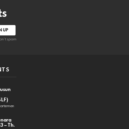
ts
on't spam
NTS
rusun
SLF)
partemen
enara
3 – Th.