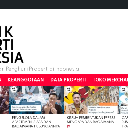
n Penghuni Properti di Indonesia
S
KEANGGOTAAN
DATA PROPERTI
TOKO MERCHA
PENGELOLA DALAM
KISRUH PEMBENTUKAN PPPSRS
CA
APARTEMEN. SIAPA DAN
MENGAPA DAN BAGAIMANA
RU
BAGAIMANA HUBUNGANNYA
TRA