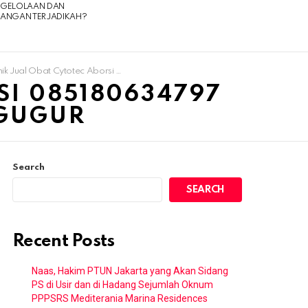
NGELOLAAN DAN
UANGAN TERJADIKAH?
Obat Cytotec Aborsi 085180634797 Apotik Penjual Obat Penggugur
SI 085180634797
GGUGUR
Search
SEARCH
Recent Posts
Naas, Hakim PTUN Jakarta yang Akan Sidang
PS di Usir dan di Hadang Sejumlah Oknum
PPPSRS Mediterania Marina Residences