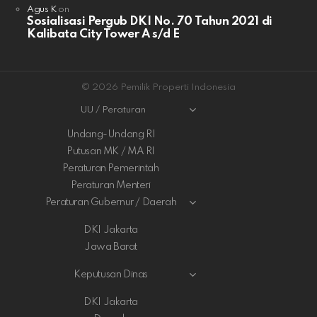
Agus K
on
Sosialisasi Pergub DKI No. 70 Tahun 2021 di
Kalibata City Tower A s/d E
© 2026 Pemilik Properti Indonesia
UU / Peraturan
Undang-Undang RI
Putusan MK / MA RI
Peraturan Pemerintah
Peraturan Menteri
Peraturan Gubernur / Daerah
DKI Jakarta
Jawa Barat
Keputusan Dinas
DKI Jakarta