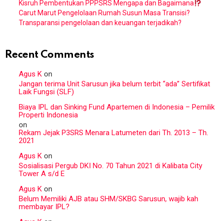
Kisruh Pembentukan PPPSRS Mengapa dan Bagaimana
Carut Marut Pengelolaan Rumah Susun Masa Transisi?
Transparansi pengelolaan dan keuangan terjadikah?
Recent Comments
Agus K
on
Jangan terima Unit Sarusun jika belum terbit “ada” Sertifikat
Laik Fungsi (SLF)
Biaya IPL dan Sinking Fund Apartemen di Indonesia – Pemilik
Properti Indonesia
on
Rekam Jejak P3SRS Menara Latumeten dari Th. 2013 – Th.
2021
Agus K
on
Sosialisasi Pergub DKI No. 70 Tahun 2021 di Kalibata City
Tower A s/d E
Agus K
on
Belum Memiliki AJB atau SHM/SKBG Sarusun, wajib kah
membayar IPL?