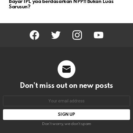
Bayar IPL yaa berdasarkan NPP!! Bukan Luas
Sarusun?
facebook
twitter
instagram
youtube
Don’t miss out on new posts
Email
address:
Don't worry, we don't spam