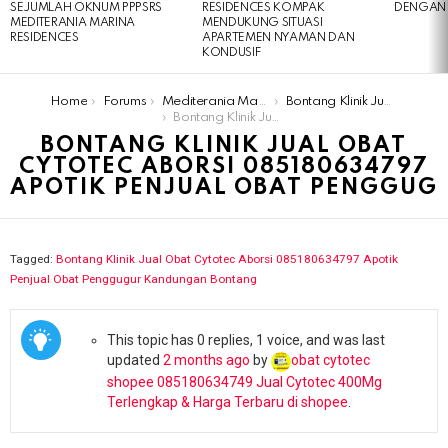
SEJUMLAH OKNUM PPPSRS
RESIDENCES KOMPAK
DENGAN 
MEDITERANIA MARINA
MENDUKUNG SITUASI
RESIDENCES
APARTEMEN NYAMAN DAN
KONDUSIF
You are here:
Home
Forums
Mediterania Marina Residences
Bontang Klinik Jual Obat Cytotec Aborsi 085180634797 Apotik Penjual Obat Penggugur Kandungan Bontang
Bontang Klinik Jual Obat Cytotec Aborsi 085180634797 Apotik Penjual Obat Penggug
BONTANG KLINIK JUAL OBAT
CYTOTEC ABORSI 085180634797
APOTIK PENJUAL OBAT PENGGUG
Tagged:
Bontang Klinik Jual Obat Cytotec Aborsi 085180634797 Apotik
Penjual Obat Penggugur Kandungan Bontang
This topic has 0 replies, 1 voice, and was last
updated
2 months ago
by
obat cytotec
shopee 085180634749 Jual Cytotec 400Mg
Terlengkap & Harga Terbaru di shopee
.