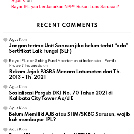
Agus K
on
Bayar IPL yaa berdasarkan NPP!! Bukan Luas Sarusun?
RECENT COMMENTS
Agus K
on
Jangan terima Unit Sarusun jika belum terbit “ada”
Sertifikat Laik Fungsi (SLF)
Biaya IPL dan Sinking Fund Apartemen di Indonesia – Pemilik
Properti Indonesia
on
Rekam Jejak P3SRS Menara Latumeten dari Th.
2013 – Th. 2021
Agus K
on
Sosialisasi Pergub DKI No. 70 Tahun 2021 di
Kalibata City Tower A s/d E
Agus K
on
Belum Memiliki AJB atau SHM/SKBG Sarusun, wajib
kah membayar IPL?
Agus K
on