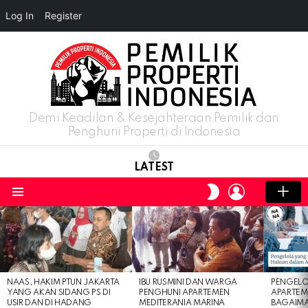
Log In
Register
Demi Keadilan & Kesejahteraan Pemilik dan
Penghuni Properti di Indonesia
LATEST
LOGIN
SWITCH
SKIN
Menu
LATEST
STORIES
NAAS, HAKIM PTUN JAKARTA
IBU RUSMINI DAN WARGA
PENGELO
YANG AKAN SIDANG PS DI
PENGHUNI APARTEMEN
APARTEM
USIR DAN DI HADANG
MEDITERANIA MARINA
BAGAIM