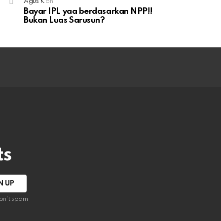
Agus K
on
Bayar IPL yaa berdasarkan NPP!!
Bukan Luas Sarusun?
ts
on't spam