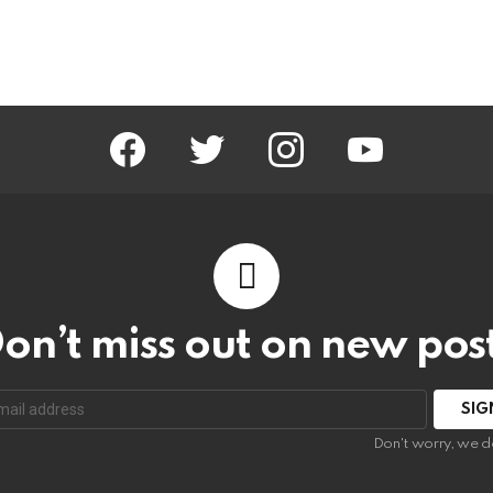
facebook
twitter
instagram
youtube
on’t miss out on new pos
:
Don't worry, we d