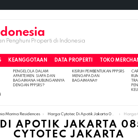
n Penghuni Properti di Indonesia
S
KEANGGOTAAN
DATA PROPERTI
TOKO MERCHA
PENGELOLA DALAM
KISRUH PEMBENTUKAN PPPSRS
CA
APARTEMEN. SIAPA DAN
MENGAPA DAN
RU
BAGAIMANA HUBUNGANNYA
BAGAIMANA⁉️
TRA
DENGAN PPPSRS?
PE
KE
N
nia Marina Residences
Harga Cytotec Di Apotik Jakarta ​​085176963835 Jual Obat Aborsi Cytotec Jakarta
Harga Cytotec 
I APOTIK JAKARTA ​​0
CYTOTEC JAKARTA