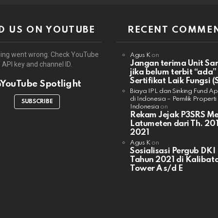
D US ON YOUTUBE
RECENT COMME
ing went wrong. Check YouTube
Agus K
on
Jangan terima Unit Sa
API key and channel ID.
jika belum terbit “ada”
Sertifikat Laik Fungsi (
YouTube Spotlight
Biaya IPL dan Sinking Fund A
di Indonesia – Pemilik Properti
SUBSCRIBE
Indonesia
on
Rekam Jejak P3SRS M
Latumeten dari Th. 201
2021
Agus K
on
Sosialisasi Pergub DKI
Tahun 2021 di Kalibata
Tower A s/d E