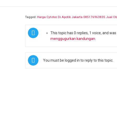
Tagged:
Harga Cytotec Di Apotik Jakarta ​​085176963835 Jual Ob
This topic has 0 replies, 1 voice, and wa
menggugurkan kandungan
.
You must be logged in to reply to this topic.