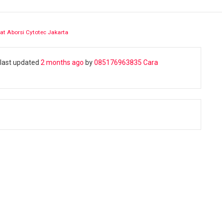
at Aborsi Cytotec Jakarta
s last updated
2 months ago
by
085176963835​ Cara