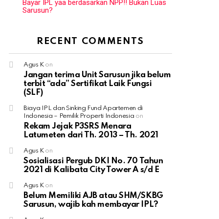
Bayar IPL yaa berdasarkan NPP!! Bukan Luas
Sarusun?
RECENT COMMENTS
Agus K
on
Jangan terima Unit Sarusun jika belum
terbit “ada” Sertifikat Laik Fungsi
(SLF)
Biaya IPL dan Sinking Fund Apartemen di
Indonesia – Pemilik Properti Indonesia
on
Rekam Jejak P3SRS Menara
Latumeten dari Th. 2013 – Th. 2021
Agus K
on
Sosialisasi Pergub DKI No. 70 Tahun
2021 di Kalibata City Tower A s/d E
Agus K
on
Belum Memiliki AJB atau SHM/SKBG
Sarusun, wajib kah membayar IPL?