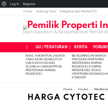
About
Log In
Register
WordPress
Home
Hubungi Kami
Kebijakan dan Perihal P2I
Demi Keadilan & Kesejahteraan Pemilik da
UU / PERATURAN
BERITA
FORUM
Menu
NAAS, HAKIM PTUN JAKARTA
IBU RUSMINI DAN WARGA
LATEST
YANG AKAN SIDANG PS DI
PENGHUNI APARTEMEN
STORIES
USIR DAN DI HADANG
MEDITERANIA MARINA
SEJUMLAH OKNUM PPPSRS
RESIDENCES KOMPAK
MEDITERANIA MARINA
MENDUKUNG SITUASI
RESIDENCES
APARTEMEN NYAMAN DA
KONDUSIF
You are here:
Home
Forums
Meditera
HARGA CYTOTEC D