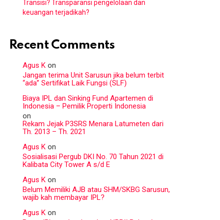
Transisi? Transparansi pengelolaan dan
keuangan terjadikah?
Recent Comments
Agus K
on
Jangan terima Unit Sarusun jika belum terbit
“ada” Sertifikat Laik Fungsi (SLF)
Biaya IPL dan Sinking Fund Apartemen di
Indonesia – Pemilik Properti Indonesia
on
Rekam Jejak P3SRS Menara Latumeten dari
Th. 2013 – Th. 2021
Agus K
on
Sosialisasi Pergub DKI No. 70 Tahun 2021 di
Kalibata City Tower A s/d E
Agus K
on
Belum Memiliki AJB atau SHM/SKBG Sarusun,
wajib kah membayar IPL?
Agus K
on