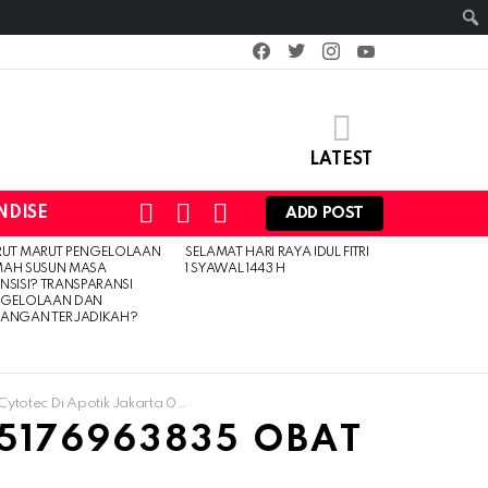
facebook
twitter
instagram
youtube
LATEST
SEARCH
LOGIN
SWITCH
NDISE
ADD POST
SKIN
RUT MARUT PENGELOLAAN
SELAMAT HARI RAYA IDUL FITRI
MAH SUSUN MASA
1 SYAWAL 1443 H
NSISI? TRANSPARANSI
NGELOLAAN DAN
UANGAN TERJADIKAH?
Di Apotik Jakarta ​​085176963835 Obat Cytotec Jakarta
85176963835 OBAT