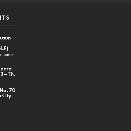
NTS
rusun
SLF)
partemen
enara
3 – Th.
 No. 70
 City